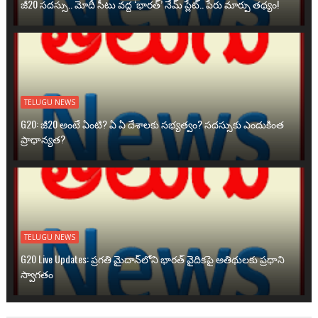
జీ20 సదస్సు.. మోదీ సీటు వద్ద ‘భారత్’ నేమ్ ప్లేట్‌.. పేరు మార్పు తథ్యం!
TELUGU NEWS
G20: జీ20 అంటే ఏంటి? ఏ ఏ దేశాలకు సభ్యత్వం? సదస్సుకు ఎందుకింత
ప్రాధాన్యత?
TELUGU NEWS
G20 Live Updates: ప్రగతి మైదాన్‌లోని భారత్ వైదికపై అతిథులకు ప్రధాని
స్వాగతం