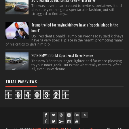
2018 Maruti Suzuki Ertiga Review First Drive
The was never a car created to invite superlatives. It did
absolutely nothing in a spectacular fashion, but still
struggled to find any...
Trump trolled for saying kidneys have a ‘special place in the
heart’
US President Donald Trump on Wednesday said kidneys
have “a very special place in the heart”, prompting many
of his critics to give him bio...
2019 BMW 330i M Sport First Drive Review
The new 3 Series is larger, lighter and far more pleasing
to your inner geek. But is that what really matters? After
all, even BMW define...
TOTAL PAGEVIEWS
1
6
4
0
3
2
1
fac
twi
gpl
ins
you