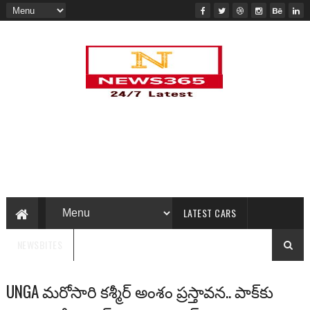
LATEST CARS
NEWSBITES
UNGA మరోసారి కశ్మీర్‌ అంశం ప్రస్తావన.. పాక్‌కు