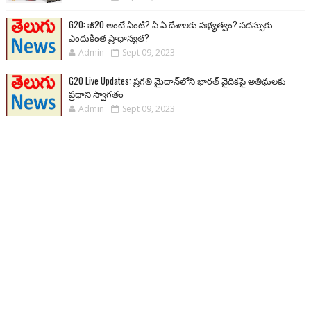
G20: జీ20 అంటే ఏంటి? ఏ ఏ దేశాలకు సభ్యత్వం? సదస్సుకు
ఎందుకింత ప్రాధాన్యత?
Admin
Sept 09, 2023
G20 Live Updates: ప్రగతి మైదాన్‌లోని భారత్ వైదికపై అతిథులకు
ప్రధాని స్వాగతం
Admin
Sept 09, 2023