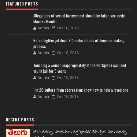
FEATURED POSTS
Allegations of sexual harassment should be taken seriously:
Maneka Gandhi
Admin
Oct 10, 2018
Rafale fighter jet deal: SC seeks details of decision-making
process
Admin
Oct 10, 2018
Touching a woman inappropriately at the workplace can land
you in jail for 5 years
Admin
Oct 10, 2018
1 in 20 suffers from depression; know how to help a loved one
Admin
Oct 10, 2018
RECENT POSTS
జీ20 సదస్సు.. మోదీ సీటు వద్ద ‘భారత్’ నేమ్ ప్లేట్‌.. పేరు మార్పు