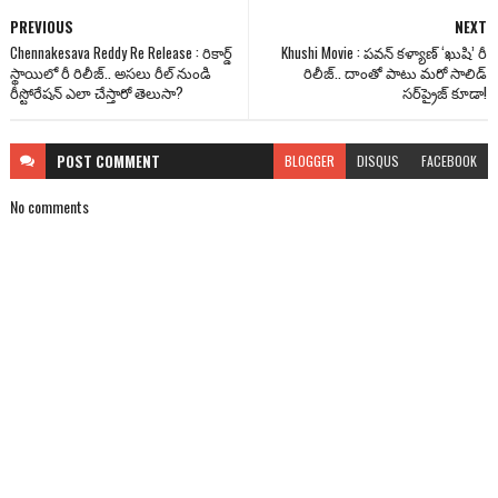
PREVIOUS
NEXT
Chennakesava Reddy Re Release : రికార్డ్
Khushi Movie : పవన్ కళ్యాణ్ ‘ఖుషి’ రీ
స్థాయిలో రీ రిలీజ్.. అసలు రీల్ నుండి
రిలీజ్.. దాంతో పాటు మరో సాలిడ్
రీస్టోరేషన్ ఎలా చేస్తారో తెలుసా?
సర్‌ప్రైజ్ కూడా!
POST
COMMENT
BLOGGER
DISQUS
FACEBOOK
No comments