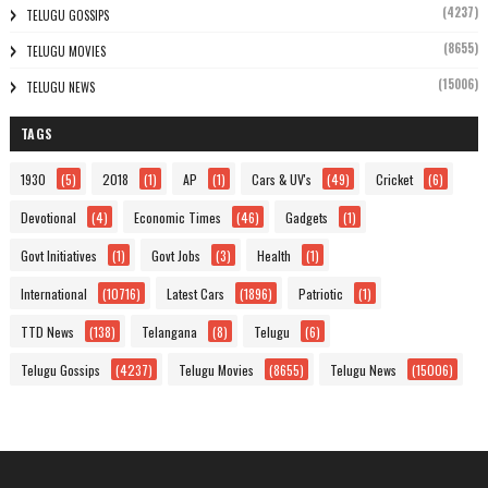
(4237)
TELUGU GOSSIPS
(8655)
TELUGU MOVIES
(15006)
TELUGU NEWS
TAGS
1930
(5)
2018
(1)
AP
(1)
Cars & UV's
(49)
Cricket
(6)
Devotional
(4)
Economic Times
(46)
Gadgets
(1)
Govt Initiatives
(1)
Govt Jobs
(3)
Health
(1)
International
(10716)
Latest Cars
(1896)
Patriotic
(1)
TTD News
(138)
Telangana
(8)
Telugu
(6)
Telugu Gossips
(4237)
Telugu Movies
(8655)
Telugu News
(15006)