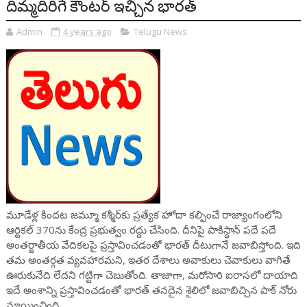
దిమ్మదిరిగే కౌంటర్ ఇచ్చిన భారత్
Admin
4 years ago
Telugu News
మూడేళ్ల కిందట జమ్మూ కశ్మీర్‌కు ప్రత్యేక హోదా కల్పించే రాజ్యాంగంలోని
ఆర్టికల్ 370ను కేంద్ర ప్రభుత్వం రద్దు చేసింది. దీనిపై పాకిస్థాన్ పదే పదే
అంతర్జాతీయ వేదికలపై ప్రస్తావించడంతో భారత్ దీటుగానే జవాబిస్తోంది. ఇది
తమ అంతర్గత వ్యవహారమని, ఇతర దేశాలు అవాకులు చెవాకులు వాగితే
ఊరుకునేది లేదని గట్టిగా చెబుతోంది. తాజాగా, మరోసారి ఐరాసలో దాయాది
ఇదే అంశాన్ని ప్రస్తావించడంతో భారత్ తనదైన శైలిలో జవాబిచ్చిన పాక్ నోరు
మాయించింది.