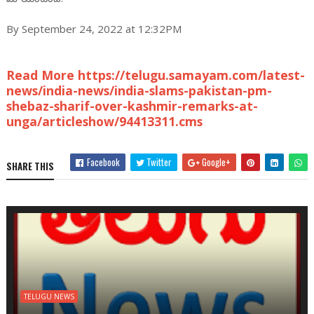
By September 24, 2022 at 12:32PM
Read More https://telugu.samayam.com/latest-
news/india-news/india-slams-pakistan-pm-
shebaz-sharif-over-kashmir-remarks-at-
unga/articleshow/94413311.cms
Facebook
Twitter
Google+
SHARE THIS
TELUGU NEWS