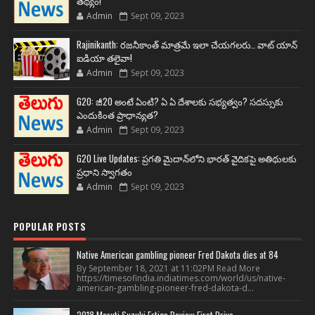
తథ్యం!
Admin
Sept 09, 2023
Rajinikanth: రజనీకాంత్ మాత్రమే ఇలా చేయగలరు.. వాట్ యాన్
ఐడియా తలైవా!
Admin
Sept 09, 2023
G20: జీ20 అంటే ఏంటి? ఏ ఏ దేశాలకు సభ్యత్వం? సదస్సుకు
ఎందుకింత ప్రాధాన్యత?
Admin
Sept 09, 2023
G20 Live Updates: ప్రగతి మైదాన్‌లోని భారత్ వైదికపై అతిథులకు
ప్రధాని స్వాగతం
Admin
Sept 09, 2023
POPULAR POSTS
Native American gambling pioneer Fred Dakota dies at 84
By September 18, 2021 at 11:02PM Read More
https://timesofindia.indiatimes.com/world/us/native-
american-gambling-pioneer-fred-dakota-d...