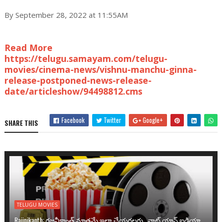
By September 28, 2022 at 11:55AM
Read More
https://telugu.samayam.com/telugu-
movies/cinema-news/vishnu-manchu-ginna-
release-postponed-news-release-
date/articleshow/94498812.cms
Facebook
Twitter
Google+
SHARE THIS
TELUGU MOVIES
Rajinikanth: రజనీకాంత్ మాత్రమే ఇలా చేయగలరు.. వాట్ యాన్ ఐడియా