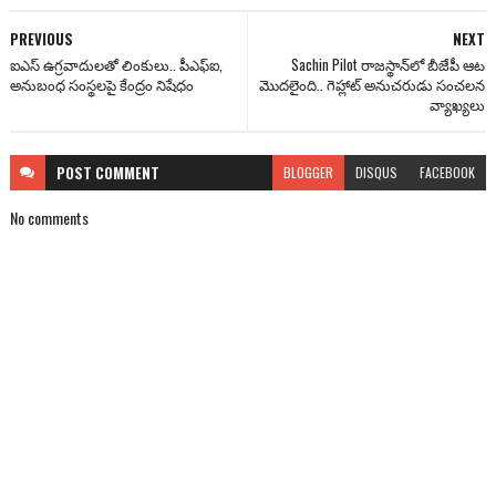
PREVIOUS
NEXT
ఐఎస్ ఉగ్రవాదులతో లింకులు.. పీఎఫ్ఐ‌,
Sachin Pilot రాజస్థాన్‌‌లో బీజేపీ ఆట
అనుబంధ సంస్థలపై కేంద్రం నిషేధం
మొదలైంది.. గెహ్లాట్ అనుచరుడు సంచలన
వ్యాఖ్యలు
POST
COMMENT
BLOGGER
DISQUS
FACEBOOK
No comments