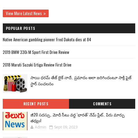
View More Latest News
POPULAR POSTS
Native American gambling pioneer Fred Dakota dies at 84
2019 BMW 330i M Sport First Drive Review
2018 Maruti Suzuki Ertiga Review First Drive
సాయి ధరమ్ తేజ్ బైక్ నాదే.. ప్రమాదం అలా జరిగిందంటూ సాక్రి ఫైజ్
స్టార్ సంచలనం
RECENT POSTS
COMMENTS
జీ20 సదస్సు.. మోదీ సీటు వద్ద ‘భారత్’ నేమ్ ప్లేట్‌.. పేరు మార్పు
తథ్యం!
Admin
Sept 09, 2023