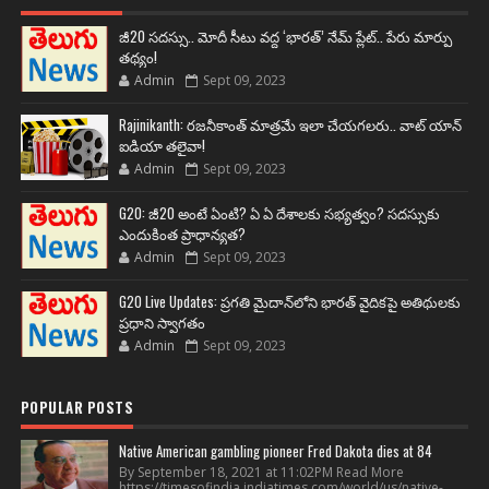
జీ20 సదస్సు.. మోదీ సీటు వద్ద ‘భారత్’ నేమ్ ప్లేట్‌.. పేరు మార్పు
తథ్యం!
Admin
Sept 09, 2023
Rajinikanth: రజనీకాంత్ మాత్రమే ఇలా చేయగలరు.. వాట్ యాన్
ఐడియా తలైవా!
Admin
Sept 09, 2023
G20: జీ20 అంటే ఏంటి? ఏ ఏ దేశాలకు సభ్యత్వం? సదస్సుకు
ఎందుకింత ప్రాధాన్యత?
Admin
Sept 09, 2023
G20 Live Updates: ప్రగతి మైదాన్‌లోని భారత్ వైదికపై అతిథులకు
ప్రధాని స్వాగతం
Admin
Sept 09, 2023
POPULAR POSTS
Native American gambling pioneer Fred Dakota dies at 84
By September 18, 2021 at 11:02PM Read More
https://timesofindia.indiatimes.com/world/us/native-