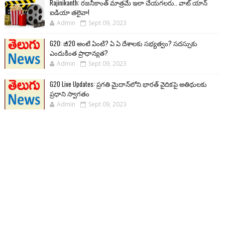
Rajinikanth: రజనీకాంత్ మాత్రమే ఇలా చేయగలరు.. వాట్ యాన్
ఐడియా తలైవా!
Admin
Sept 09, 2023
G20: జీ20 అంటే ఏంటి? ఏ ఏ దేశాలకు సభ్యత్వం? సదస్సుకు
ఎందుకింత ప్రాధాన్యత?
Admin
Sept 09, 2023
G20 Live Updates: ప్రగతి మైదాన్‌లోని భారత్ వైదికపై అతిథులకు
ప్రధాని స్వాగతం
Admin
Sept 09, 2023