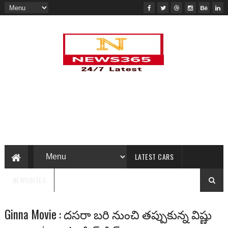
LATEST CARS
NEWSBITES
Ginna Movie : ద‌స‌రా బ‌రి నుంచి త‌ప్పుకున్న విష్ణు