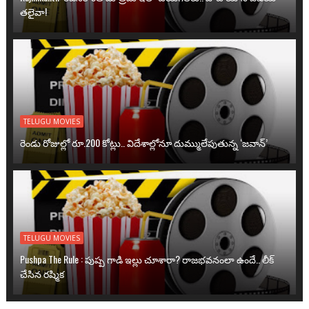
తలైవా!
TELUGU MOVIES
రెండు రోజుల్లో రూ.200 కోట్లు.. విదేశాల్లోనూ దుమ్ములేపుతున్న ‘జవాన్’
TELUGU MOVIES
Pushpa The Rule : పుష్ప గాడి ఇల్లు చూశారా? రాజభవనంలా ఉందే.. లీక్
చేసిన రష్మిక