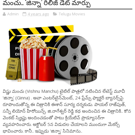
మంచు.. ‘జిన్నా’ రిలీజ్ డేట్ మార్పు
Admin
4 years ago
Telugu Movies
విష్ణు మంచు (Vishnu Manchu) టైటిల్ పాత్ర‌లో న‌టించిన లేటెస్ట్ మూవీ
‘జిన్నా’ (Ginna) . అవా ఎంటర్‌టైన్‌మెంట్‌, 24 ఫ్రేమ్స్ ఫ్యాక్టరీ బ్యానర్స్‌పై
రూపొందుతోన్న ఈ చిత్రానికి ఈశాన్ సూర్య దర్శకుడు. పాయ‌ల్ రాజ్‌పుత్‌,
స‌న్నీ లియోన్ హీరోయిన్స్‌. జి.నాగేశ్వర్ రెడ్డి కథ అందించిన ఈ చిత్రానికి.. కోన
వెంకట్ స్క్రిప్టు అందించడంతో పాటు క్రియేటివ్ ప్రొడ్యూసర్‌గా
వ్యవహరించారు. అక్టోబ‌ర్ 5న విడుద‌ల చేయాల‌ని ముందుగా మేకర్స్
భావించారు. కానీ.. ఇప్పుడు ‘జిన్నా’ సినిమాను..