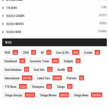
(138)
TTD NEWS
(4237)
TELUGU GOSSIPS
(8655)
TELUGU MOVIES
(15006)
TELUGU NEWS
TAGS
1930
(5)
2018
(1)
AP
(1)
Cars & UV's
(49)
Cricket
(6)
Devotional
(4)
Economic Times
(46)
Gadgets
(1)
Govt Initiatives
(1)
Govt Jobs
(3)
Health
(1)
International
(10716)
Latest Cars
(1896)
Patriotic
(1)
TTD News
(138)
Telangana
(8)
Telugu
(6)
Telugu Gossips
(4237)
Telugu Movies
(8655)
Telugu News
(15006)