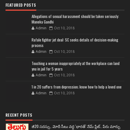
FEATURED POSTS
Allegations of sexual harassment should be taken seriously:
Maneka Gandhi
Admin
Oct 10, 2018
Rafale fighter jet deal: SC seeks details of decision-making
process
Admin
Oct 10, 2018
Touching a woman inappropriately at the workplace can land
you in jail for 5 years
Admin
Oct 10, 2018
1 in 20 suffers from depression; know how to help a loved one
Admin
Oct 10, 2018
RECENT POSTS
జీ20 సదస్సు.. మోదీ సీటు వద్ద ‘భారత్’ నేమ్ ప్లేట్‌.. పేరు మార్పు