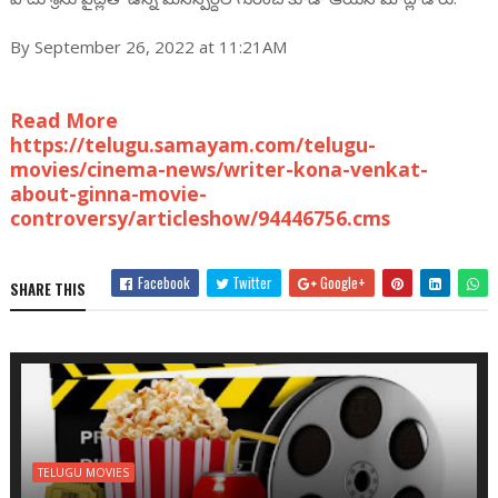
By September 26, 2022 at 11:21AM
Read More
https://telugu.samayam.com/telugu-
movies/cinema-news/writer-kona-venkat-
about-ginna-movie-
controversy/articleshow/94446756.cms
Facebook
Twitter
Google+
SHARE THIS
TELUGU MOVIES