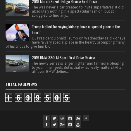
2018 Maruti Suzuki Ertiga Review First Drive
The was never a car created to invite superlatives. It did
absolutely nothing in a spectacular fashion, but still
struggled to find any...
Trump trolled for saying kidneys have a ‘special place in the
heart’
US President Donald Trump on Wednesday said kidneys
have “a very special place in the heart”, prompting many
of his critics to give him bio...
2019 BMW 330i M Sport First Drive Review
The new 3 Series is larger, lighter and far more pleasing
to your inner geek. But is that what really matters? After
all, even BMW define...
TOTAL PAGEVIEWS
1
6
3
9
5
0
5
fac
twi
gpl
ins
you