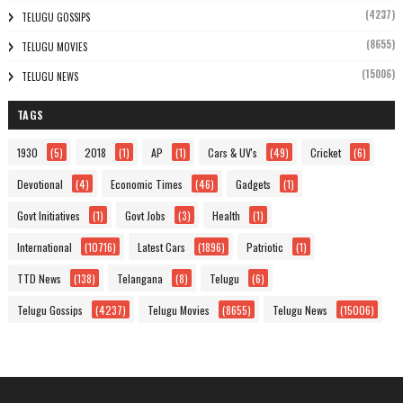
(4237)
TELUGU GOSSIPS
(8655)
TELUGU MOVIES
(15006)
TELUGU NEWS
TAGS
1930
(5)
2018
(1)
AP
(1)
Cars & UV's
(49)
Cricket
(6)
Devotional
(4)
Economic Times
(46)
Gadgets
(1)
Govt Initiatives
(1)
Govt Jobs
(3)
Health
(1)
International
(10716)
Latest Cars
(1896)
Patriotic
(1)
TTD News
(138)
Telangana
(8)
Telugu
(6)
Telugu Gossips
(4237)
Telugu Movies
(8655)
Telugu News
(15006)