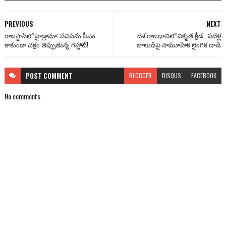
PREVIOUS
NEXT
రాజస్థాన్‌లో హైడ్రామా: సచిన్‌ను సీఎం
దేశ రాజధానిలో వికృత క్రీడ.. పదేళ్ల
కాకుండా చక్రం తిప్పుతున్న గెహ్లాట్!
బాలుడిపై సామూహిక లైంగిక దాడి
POST
COMMENT
BLOGGER
DISQUS
FACEBOOK
No comments