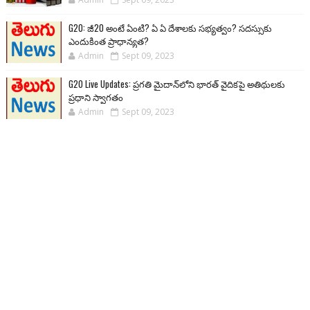
G20: జీ20 అంటే ఏంటి? ఏ ఏ దేశాలకు సభ్యత్వం? సదస్సుకు
ఎందుకింత ప్రాధాన్యత?
Admin
Sept 09, 2023
G20 Live Updates: ప్రగతి మైదాన్‌లోని భారత్ వైదికపై అతిథులకు
ప్రధాని స్వాగతం
Admin
Sept 09, 2023