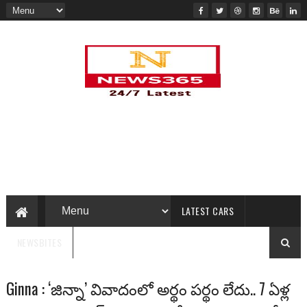
LATEST CARS
NEWSBITES
Ginna : ‘జిన్నా’ వివాదంలో అర్థం పర్థం లేదు.. 7 ఏళ్ల