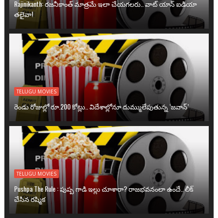
Rajinikanth: రజనీకాంత్ మాత్రమే ఇలా చేయగలరు.. వాట్ యాన్ ఐడియా
తలైవా!
TELUGU MOVIES
రెండు రోజుల్లో రూ.200 కోట్లు.. విదేశాల్లోనూ దుమ్ములేపుతున్న ‘జవాన్’
TELUGU MOVIES
Pushpa The Rule : పుష్ప గాడి ఇల్లు చూశారా? రాజభవనంలా ఉందే.. లీక్
చేసిన రష్మిక