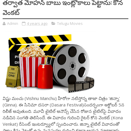
తర్వాత మోహన్ బాబు ఇంట్లోకాలు పెట్టాను: కోన
వెంక‌ట్‌
Admin
4 years ago
Telugu Movies
విష్ణు మంచు (Vishnu Manchu) హీరోగా న‌టిస్తోన్న తాజా చిత్రం ‘జిన్నా’
(Ginna). ఈ సినిమా ద‌స‌రా (Dasara Festival)సంద‌ర్భంగా అక్టోబ‌ర్ 5న
రిలీజ్ అవుతుంది. మూవీ టైటిల్ అనౌన్స్ చేసిన రోజున టైటిల్‌పై వివాదం
న‌డిచిన సంగ‌తి తెలిసిందే. ఈ వివాదం గురించి రైట‌ర్ కోన వెంక‌ట్ (Kona
Venkat) రీసెంట్ ఇంట‌ర్వ్యూలో స్పందించారు. జిన్నా టైటిల్ వివాదంతో
పాటు శ్రీను వైట్ల‌తో ఉన్న మ‌న‌స్ప‌ర్ద‌ల గురించి కూడా ఆయ‌న మాట్లాడారు.