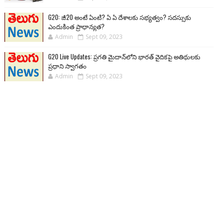
G20: జీ20 అంటే ఏంటి? ఏ ఏ దేశాలకు సభ్యత్వం? సదస్సుకు
ఎందుకింత ప్రాధాన్యత?
Admin
Sept 09, 2023
G20 Live Updates: ప్రగతి మైదాన్‌లోని భారత్ వైదికపై అతిథులకు
ప్రధాని స్వాగతం
Admin
Sept 09, 2023