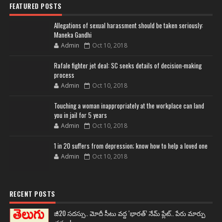
FEATURED POSTS
Allegations of sexual harassment should be taken seriously:
Maneka Gandhi
Admin
Oct 10, 2018
Rafale fighter jet deal: SC seeks details of decision-making
process
Admin
Oct 10, 2018
Touching a woman inappropriately at the workplace can land
you in jail for 5 years
Admin
Oct 10, 2018
1 in 20 suffers from depression; know how to help a loved one
Admin
Oct 10, 2018
RECENT POSTS
జీ20 సదస్సు.. మోదీ సీటు వద్ద ‘భారత్’ నేమ్ ప్లేట్‌.. పేరు మార్పు