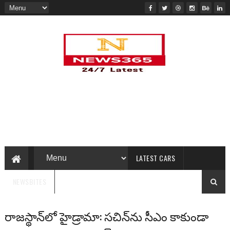
LATEST CARS
NEWSBITES
రాజస్థాన్‌లో హైడ్రామా: సచిన్‌ను సీఎం కాకుండా