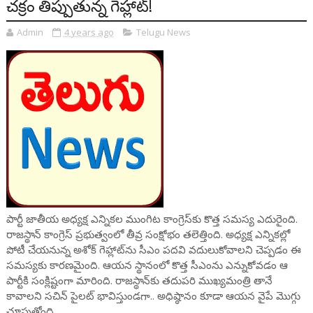
చక్రం తిప్పుతున్న గెహ్లాట్!
Admin
4 years ago
Telugu News
పార్టీ జాతీయ అధ్యక్ష ఎన్నికల ముంగిట కాంగ్రెస్‌కు కొత్త సమస్య ఎదురైంది.
రాజస్థాన్‌ కాంగ్రెస్ ప్రభుత్వంలో తీవ్ర సంక్షోభం తలెత్తింది. అధ్యక్ష ఎన్నికల్లో
పోటీ చేయనున్న అశోక్‌ గెహ్లాట్‌ను సీఎం పదవి వదులుకోవాలని చెప్పడం ఈ
సమస్యకు కారణమైంది. ఆయన స్థానంలో కొత్త సీఎంను ఎన్నుకోవడం ఆ
పార్టీకి సంక్లిష్టంగా మారింది. రాజస్థాన్‌కు తదుపరి ముఖ్యమంత్రి తానే
కావాలని సచిన్‌ పైలట్‌ భావిస్తుండగా.. అధిష్ఠానం కూడా ఆయన వైపే మొగ్గు
చూపుతోంది.