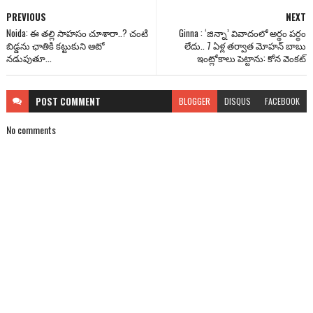
PREVIOUS
NEXT
Noida: ఈ తల్లి సాహసం చూశారా..? చంటి
Ginna : ‘జిన్నా’ వివాదంలో అర్థం పర్థం
బిడ్డను ఛాతికి కట్టుకుని ఆటో
లేదు.. 7 ఏళ్ల తర్వాత మోహన్ బాబు
నడుపుతూ...
ఇంట్లోకాలు పెట్టాను: కోన వెంక‌ట్‌
POST
COMMENT
BLOGGER
DISQUS
FACEBOOK
No comments