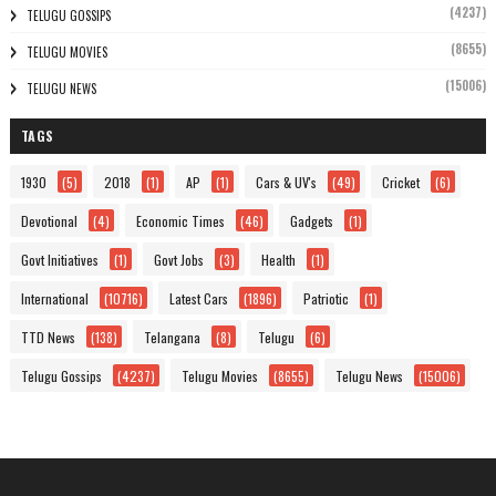
(4237)
TELUGU GOSSIPS
(8655)
TELUGU MOVIES
(15006)
TELUGU NEWS
TAGS
1930
(5)
2018
(1)
AP
(1)
Cars & UV's
(49)
Cricket
(6)
Devotional
(4)
Economic Times
(46)
Gadgets
(1)
Govt Initiatives
(1)
Govt Jobs
(3)
Health
(1)
International
(10716)
Latest Cars
(1896)
Patriotic
(1)
TTD News
(138)
Telangana
(8)
Telugu
(6)
Telugu Gossips
(4237)
Telugu Movies
(8655)
Telugu News
(15006)