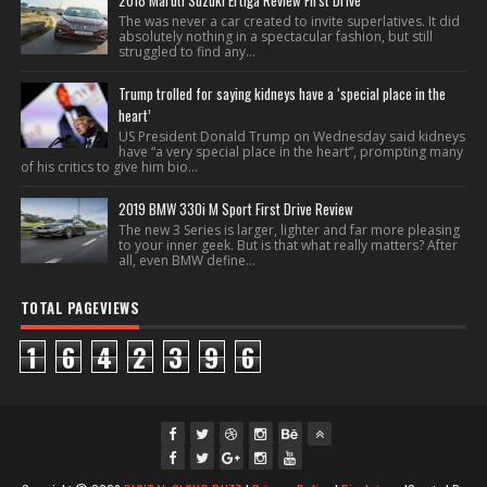
2018 Maruti Suzuki Ertiga Review First Drive
The was never a car created to invite superlatives. It did
absolutely nothing in a spectacular fashion, but still
struggled to find any...
Trump trolled for saying kidneys have a ‘special place in the
heart’
US President Donald Trump on Wednesday said kidneys
have “a very special place in the heart”, prompting many
of his critics to give him bio...
2019 BMW 330i M Sport First Drive Review
The new 3 Series is larger, lighter and far more pleasing
to your inner geek. But is that what really matters? After
all, even BMW define...
TOTAL PAGEVIEWS
1
6
4
2
3
9
6
fac
twi
gpl
ins
you