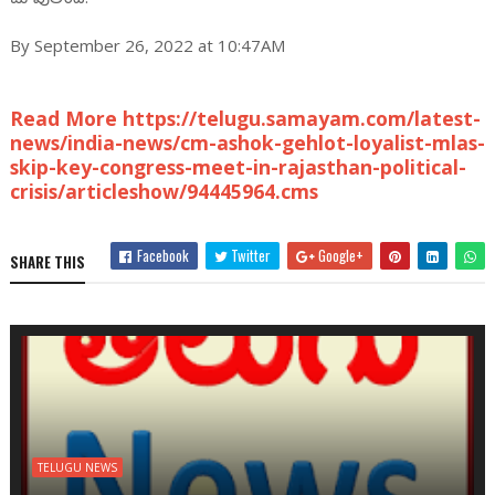
By September 26, 2022 at 10:47AM
Read More https://telugu.samayam.com/latest-
news/india-news/cm-ashok-gehlot-loyalist-mlas-
skip-key-congress-meet-in-rajasthan-political-
crisis/articleshow/94445964.cms
Facebook
Twitter
Google+
SHARE THIS
TELUGU NEWS