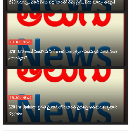
జీ20 సదస్సు.. మోదీ సీటు వద్ద ‘భారత్’ నేమ్ ప్లేట్‌.. పేరు మార్పు తథ్యం!
TELUGU NEWS
G20: జీ20 అంటే ఏంటి? ఏ ఏ దేశాలకు సభ్యత్వం? సదస్సుకు ఎందుకింత
ప్రాధాన్యత?
TELUGU NEWS
G20 Live Updates: ప్రగతి మైదాన్‌లోని భారత్ వైదికపై అతిథులకు ప్రధాని
స్వాగతం