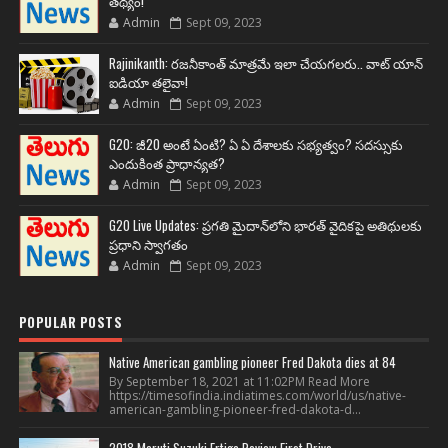
తథ్యం!
Admin
Sept 09, 2023
Rajinikanth: రజనీకాంత్ మాత్రమే ఇలా చేయగలరు.. వాట్ యాన్
ఐడియా తలైవా!
Admin
Sept 09, 2023
G20: జీ20 అంటే ఏంటి? ఏ ఏ దేశాలకు సభ్యత్వం? సదస్సుకు
ఎందుకింత ప్రాధాన్యత?
Admin
Sept 09, 2023
G20 Live Updates: ప్రగతి మైదాన్‌లోని భారత్ వైదికపై అతిథులకు
ప్రధాని స్వాగతం
Admin
Sept 09, 2023
POPULAR POSTS
Native American gambling pioneer Fred Dakota dies at 84
By September 18, 2021 at 11:02PM Read More
https://timesofindia.indiatimes.com/world/us/native-
american-gambling-pioneer-fred-dakota-d...