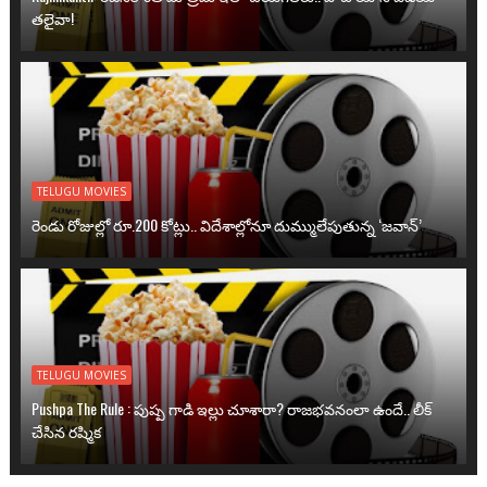
తలైవా!
TELUGU MOVIES
రెండు రోజుల్లో రూ.200 కోట్లు.. విదేశాల్లోనూ దుమ్ములేపుతున్న ‘జవాన్’
TELUGU MOVIES
Pushpa The Rule : పుష్ప గాడి ఇల్లు చూశారా? రాజభవనంలా ఉందే.. లీక్
చేసిన రష్మిక