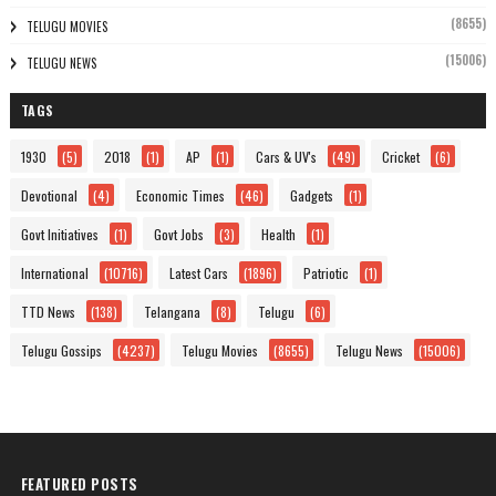
(8655)
TELUGU MOVIES
(15006)
TELUGU NEWS
TAGS
1930
(5)
2018
(1)
AP
(1)
Cars & UV's
(49)
Cricket
(6)
Devotional
(4)
Economic Times
(46)
Gadgets
(1)
Govt Initiatives
(1)
Govt Jobs
(3)
Health
(1)
International
(10716)
Latest Cars
(1896)
Patriotic
(1)
TTD News
(138)
Telangana
(8)
Telugu
(6)
Telugu Gossips
(4237)
Telugu Movies
(8655)
Telugu News
(15006)
FEATURED POSTS