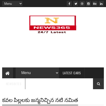
LATEST CARS
NEWSBITES
కవల పిల్లలకు జన్మనిచ్చిన నటి నమిత