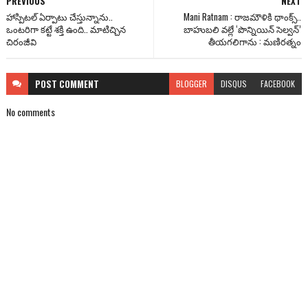
PREVIOUS
NEXT
హాస్పిటల్ ఏర్పాటు చేస్తున్నాను..
Mani Ratnam : రాజ‌మౌళికి థాంక్స్‌..
ఒంటరిగా కట్టే శక్తి ఉంది.. మాటిచ్చిన
బాహుబ‌లి వ‌ల్లే ‘పొన్నియిన్ సెల్వ‌న్’
చిరంజీవి
తీయ‌గ‌లిగాను : మ‌ణిర‌త్నం
POST
COMMENT
BLOGGER
DISQUS
FACEBOOK
No comments