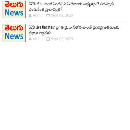
G20: జీ20 అంటే ఏంటి? ఏ ఏ దేశాలకు సభ్యత్వం? సదస్సుకు
ఎందుకింత ప్రాధాన్యత?
Admin
Sept 09, 2023
G20 Live Updates: ప్రగతి మైదాన్‌లోని భారత్ వైదికపై అతిథులకు
ప్రధాని స్వాగతం
Admin
Sept 09, 2023