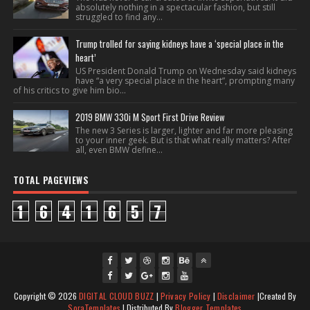
absolutely nothing in a spectacular fashion, but still
struggled to find any...
Trump trolled for saying kidneys have a ‘special place in the
heart’
US President Donald Trump on Wednesday said kidneys
have “a very special place in the heart”, prompting many
of his critics to give him bio...
2019 BMW 330i M Sport First Drive Review
The new 3 Series is larger, lighter and far more pleasing
to your inner geek. But is that what really matters? After
all, even BMW define...
TOTAL PAGEVIEWS
1
6
4
1
6
5
7
fac
twi
gpl
ins
you
Copyright ©
2026
DIGITAL CLOUD BUZZ
|
Privacy Policy
|
Disclaimer
|Created By
ebo
tte
us
J
tag
tub
SoraTemplates
| Distributed By
Blogger Templates