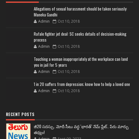
Allegations of sexual harassment should be taken seriously:
Maneka Gandhi
Admin
Oct 10, 2018
Rafale fighter jet deal: SC seeks details of decision-making
process
Admin
Oct 10, 2018
Touching a woman inappropriately at the workplace can land
you in jail for 5 years
Admin
Oct 10, 2018
1 in 20 suffers from depression; know how to help a loved one
Admin
Oct 10, 2018
RECENT POSTS
జీ20 సదస్సు.. మోదీ సీటు వద్ద ‘భారత్’ నేమ్ ప్లేట్‌.. పేరు మార్పు
తథ్యం!
Admin
Sept 09, 2023