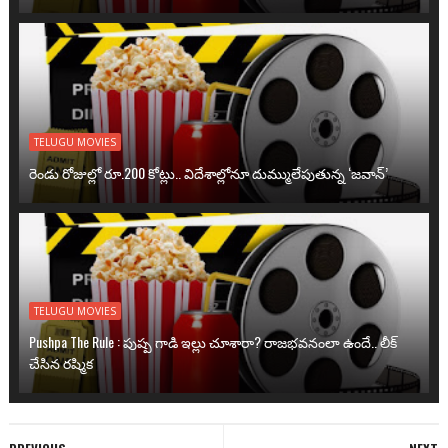
TELUGU MOVIES
రెండు రోజుల్లో రూ.200 కోట్లు.. విదేశాల్లోనూ దుమ్ములేపుతున్న ‘జవాన్’
TELUGU MOVIES
Pushpa The Rule : పుష్ప గాడి ఇల్లు చూశారా? రాజభవనంలా ఉందే.. లీక్
చేసిన రష్మిక