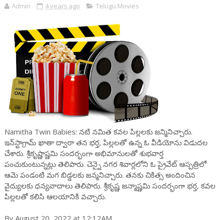
Admin
4 years ago
Telugu Movies
Namitha Twin Babies: నటి నమిత కవల పిల్లలకు జన్మినిచ్చారు.
ఇన్‌స్టాగ్రామ్ ఖాతా ద్వారా తన భర్త, పిల్లలతో ఉన్న ఓ వీడియోను విడుదల
చేశారు. శ్రీకృష్ణాష్ణమి సందర్భంగా అభిమానులతో శుభవార్త
పంచుకుంటున్నట్లు తెలిపారు. చెన్నై నగర శివార్లలోని ఓ ప్రైవేట్ ఆస్పత్రిలో
ఆమె పండంటి మగ బిడ్డలకు జన్మనిచ్చారు. తనకు చికిత్స అందించిన
వైద్యులకు ధన్యవాదాలు తెలిపారు. శ్రీకృష్ణ జన్మాష్ణమి సందర్భంగా భర్త, కవల
పిల్లలతో కలిసి ఆలయానికి వచ్చారు.
By August 20, 2022 at 12:12AM