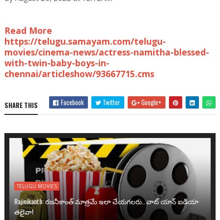
Read More
https://telugu.samayam.com/telugu-
movies/cinema-news/actress-namitha-blessed-
with-twin-baby-boys-in-
chennai/articleshow/93667715.cms
Facebook
Twitter
Google+
SHARE THIS
TELUGU MOVIES
Rajinikanth: రజనీకాంత్ మాత్రమే ఇలా చేయగలరు.. వాట్ యాన్ ఐడియా
తలైవా!