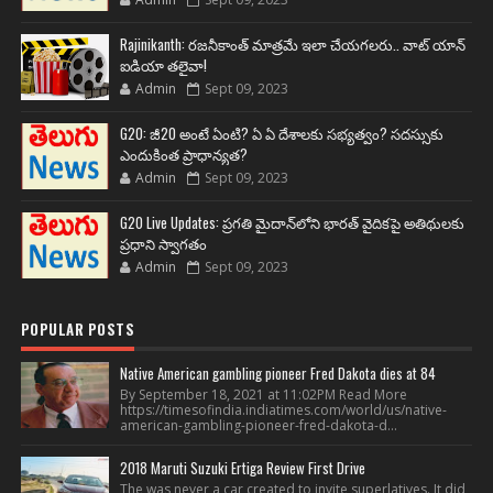
Rajinikanth: రజనీకాంత్ మాత్రమే ఇలా చేయగలరు.. వాట్ యాన్
ఐడియా తలైవా!
Admin
Sept 09, 2023
G20: జీ20 అంటే ఏంటి? ఏ ఏ దేశాలకు సభ్యత్వం? సదస్సుకు
ఎందుకింత ప్రాధాన్యత?
Admin
Sept 09, 2023
G20 Live Updates: ప్రగతి మైదాన్‌లోని భారత్ వైదికపై అతిథులకు
ప్రధాని స్వాగతం
Admin
Sept 09, 2023
POPULAR POSTS
Native American gambling pioneer Fred Dakota dies at 84
By September 18, 2021 at 11:02PM Read More
https://timesofindia.indiatimes.com/world/us/native-
american-gambling-pioneer-fred-dakota-d...
2018 Maruti Suzuki Ertiga Review First Drive
The was never a car created to invite superlatives. It did