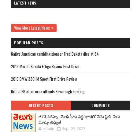
LATEST NEWS
View More Latest News
POPULAR POSTS
Native American gambling pioneer Fred Dakota dies at 84
2018 Maruti Suzuki Ertiga Review First Drive
2019 BMW 330i M Sport First Drive Review
Rift at FB after exec attends Kavanaugh hearing
RECENT POSTS
COMMENTS
జీ20 సదస్సు.. మోదీ సీటు వద్ద ‘భారత్’ నేమ్ ప్లేట్‌.. పేరు
మార్పు తథ్యం!
Admin
Sept 09, 2023