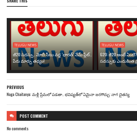
SHARE THIS
TELUGU NEWS
TELUGU NEWS
జీ20 సదస్సు.. మోదీ సీటు వద్ద ‘భారత్’ నేమ్ ప్లేట్‌..
G20: జీ20 అంటే ఏంటి
పేరు మార్పు తథ్యం!
సదస్సుకు ఎందుకింత ప
PREVIOUS
Naga Chaitanya: మళ్లీ ప్రేమలో పడతా.. భవిష్యత్‌లో ఏమైనా జరగొచ్చు: నాగ చైతన్య
POST
COMMENT
No comments