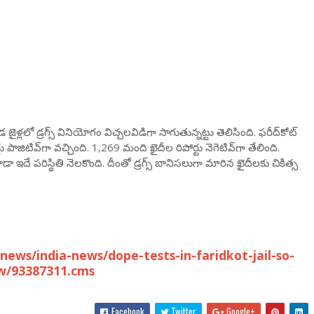
లలో డ్రగ్స్ వినియోగం విచ్చలవిడిగా సాగుతున్నట్టు తెలిసింది. ఫరీద్‌కోట్
ు పాజిటివ్‌గా వచ్చింది. 1,269 మంది ఖైదీల రిపోర్టు నెగెటివ్‌గా తేలింది.
డా ఇదే పరిస్థితి నెలకొంది. దీంతో డ్రగ్స్‌ బానిసలుగా మారిన ఖైదీలకు చికిత్స
ews/india-news/dope-tests-in-faridkot-jail-so-
ow/93387311.cms
Facebook
Twitter
Google+