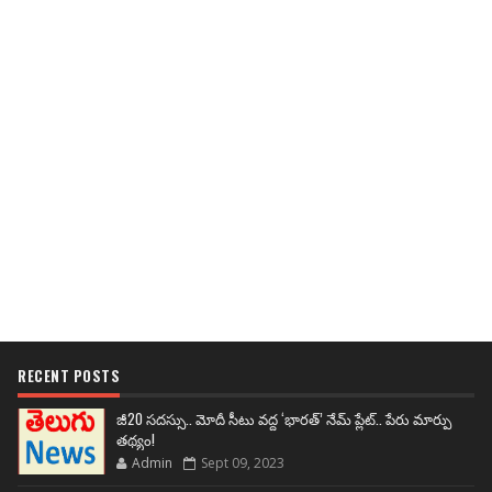
RECENT POSTS
జీ20 సదస్సు.. మోదీ సీటు వద్ద ‘భారత్’ నేమ్ ప్లేట్‌.. పేరు మార్పు
తథ్యం!
Admin
Sept 09, 2023