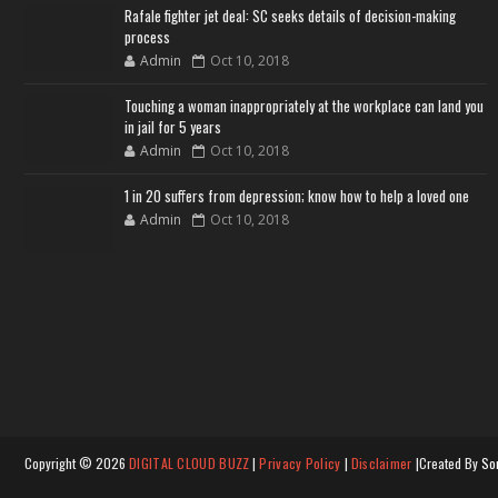
Rafale fighter jet deal: SC seeks details of decision-making
process
Admin
Oct 10, 2018
Touching a woman inappropriately at the workplace can land you
in jail for 5 years
Admin
Oct 10, 2018
1 in 20 suffers from depression; know how to help a loved one
Admin
Oct 10, 2018
Copyright ©
2026
DIGITAL CLOUD BUZZ
|
Privacy Policy
|
Disclaimer
|Created By
So