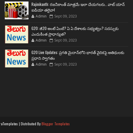
Rajinikanth: రజనీకాంత్ మాత్రమే ఇలా చేయగలరు.. వాట్ యాన్
ఐడియా తలైవా!
Admin
Sept 09, 2023
G20: జీ20 అంటే ఏంటి? ఏ ఏ దేశాలకు సభ్యత్వం? సదస్సుకు
ఎందుకింత ప్రాధాన్యత?
Admin
Sept 09, 2023
G20 Live Updates: ప్రగతి మైదాన్‌లోని భారత్ వైదికపై అతిథులకు
ప్రధాని స్వాగతం
Admin
Sept 09, 2023
raTemplates
| Distributed By
Blogger Templates