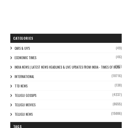
CATEGORIES
(49)
CARS & UV'S
(46)
ECONOMIC TIMES
(106)
INDIA NEWS | LATEST NEWS HEADLINES & LIVE UPDATES FROM INDIA - TIMES OF INDIA
(10716)
INTERNATIONAL
(138)
TTD NEWS
(4237)
TELUGU GOSSIPS
(8655)
TELUGU MOVIES
(15006)
TELUGU NEWS
TAGS