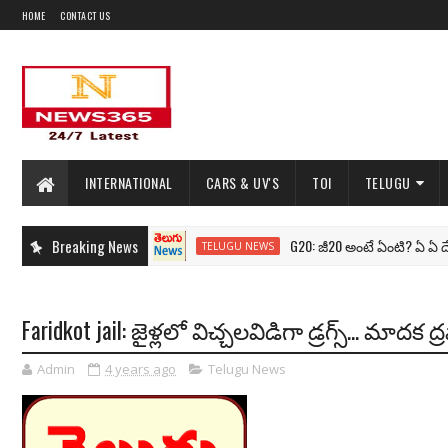
HOME
CONTACT US
INTERNATIONAL
CARS & UV'S
TOI
TELUGU
Breaking News
G20: జీ20 అంటే ఏంటి? ఏ ఏ దేశాలకు
TELUGU NEWS
Faridkot jail: జైళ్లలో విచ్చలవిడిగా డ్రగ్స్... మా
Admin
4 years ago
Telugu News