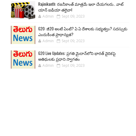
Rajinikanth: రజనీకాంత్ మాత్రమే ఇలా చేయగలరు.. వాట్
యాన్ ఐడియా తలైవా!
Admin
Sept 09, 2023
G20: జీ20 అంటే ఏంటి? ఏ ఏ దేశాలకు సభ్యత్వం? సదస్సుకు
ఎందుకింత ప్రాధాన్యత?
Admin
Sept 09, 2023
G20 Live Updates: ప్రగతి మైదాన్‌లోని భారత్ వైదికపై
అతిథులకు ప్రధాని స్వాగతం
Admin
Sept 09, 2023