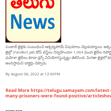
పంజాబ్ జైళ్లకు సంబంధించి ఆశ్చర్యపోయే విషయాలు వెల్లడయ్యాయి. అక్కడ జైళ్
జైల్లో (Faridkot jail) డోప్ టెస్ట్‌లు నిర్వహించగా 1,064 మంది ఖైదీల రిపోర్ట
మహిళా ఖైదీలు కూడా డ్రగ్స్ వినియోగస్తున్నట్టు తెలిసింది. మిగతా జైళ్లలో కూ
అందిస్తామని డాక్టర్లు చెప్పారు.
By August 06, 2022 at 12:43PM
Read More https://telugu.samayam.com/latest-n
many-prisoners-were-found-positive/articlesh