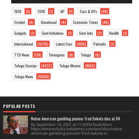
1930
(5)
2018
(1)
AP
(1)
Cars & UV's
(49)
Cricket
(6)
Devotional
(4)
Economic Times
(46)
Gadgets
(1)
Govt Initiatives
(1)
Govt Jobs
(3)
Health
(1)
International
(10716)
Latest Cars
(1896)
Patriotic
(1)
TTD News
(138)
Telangana
(8)
Telugu
(6)
Telugu Gossips
(4237)
Telugu Movies
(8655)
Telugu News
(15006)
POPULAR POSTS
Native American gambling pioneer Fred Dakota dies at 84
By September 18, 2021 at 11:02PM Read More
https://timesofindia.indiatimes.com/world/us/native-
american-gambling-pioneer-fred-dakota-d...