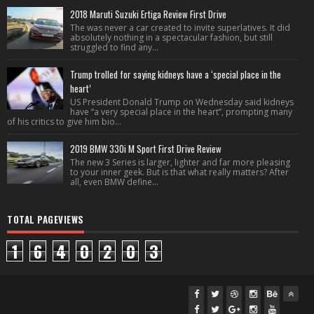
2018 Maruti Suzuki Ertiga Review First Drive
The was never a car created to invite superlatives. It did
absolutely nothing in a spectacular fashion, but still
struggled to find any...
Trump trolled for saying kidneys have a ‘special place in the
heart’
US President Donald Trump on Wednesday said kidneys
have “a very special place in the heart”, prompting many
of his critics to give him bio...
2019 BMW 330i M Sport First Drive Review
The new 3 Series is larger, lighter and far more pleasing
to your inner geek. But is that what really matters? After
all, even BMW define...
TOTAL PAGEVIEWS
1
6
4
0
2
0
3