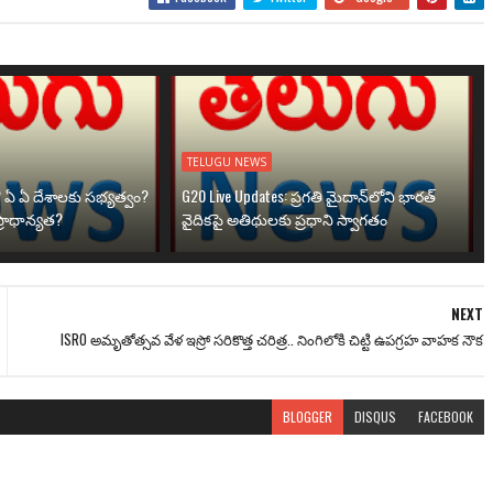
TELUGU NEWS
? ఏ ఏ దేశాలకు సభ్యత్వం?
G20 Live Updates: ప్రగతి మైదాన్‌లోని భారత్
్రాధాన్యత?
వైదికపై అతిథులకు ప్రధాని స్వాగతం
NEXT
ISRO అమృతోత్సవ వేళ ఇస్రో సరికొత్త చరిత్ర.. నింగిలోకి చిట్టి ఉపగ్రహ వాహక నౌక
BLOGGER
DISQUS
FACEBOOK