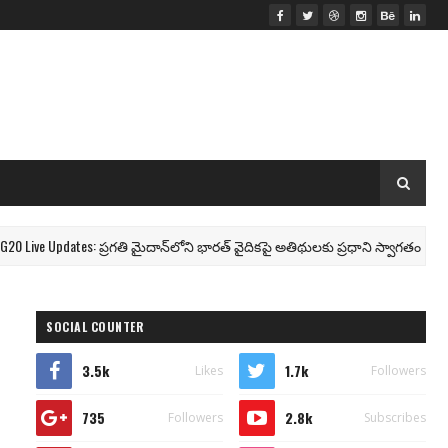
ve Updates: ప్రగతి మైదాన్‌లోని భారత్ వైదికపై అతిథులకు ప్రధాని స్వాగతం
SOCIAL COUNTER
3.5k
1.7k
Likes
Followers
735
2.8k
Followers
Subscribes