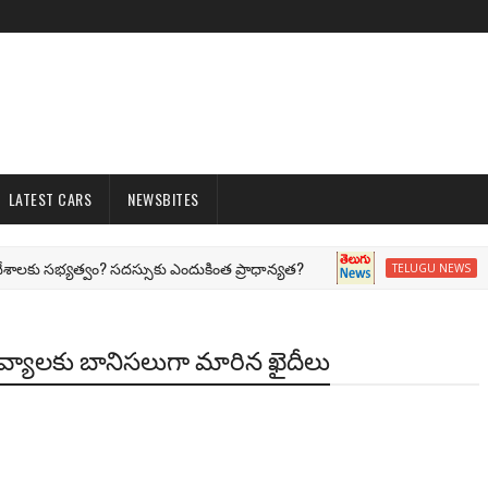
LATEST CARS
NEWSBITES
 సభ్యత్వం? సదస్సుకు ఎందుకింత ప్రాధాన్యత?
G20 Li
TELUGU NEWS
దక ద్రవ్యాలకు బానిసలుగా మారిన ఖైదీలు