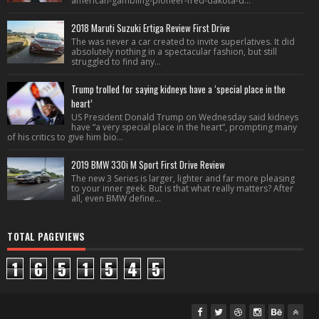
american-gambling-pioneer-fred-dakota-d...
2018 Maruti Suzuki Ertiga Review First Drive
The was never a car created to invite superlatives. It did
absolutely nothing in a spectacular fashion, but still
struggled to find any...
Trump trolled for saying kidneys have a ‘special place in the
heart’
US President Donald Trump on Wednesday said kidneys
have “a very special place in the heart”, prompting many
of his critics to give him bio...
2019 BMW 330i M Sport First Drive Review
The new 3 Series is larger, lighter and far more pleasing
to your inner geek. But is that what really matters? After
all, even BMW define...
TOTAL PAGEVIEWS
1
6
5
1
5
4
5