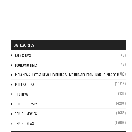
CATEGORIES
(49)
CARS & UV'S
(46)
ECONOMIC TIMES
(106)
INDIA NEWS | LATEST NEWS HEADLINES & LIVE UPDATES FROM INDIA - TIMES OF INDIA
(10716)
INTERNATIONAL
(138)
TTD NEWS
(4237)
TELUGU GOSSIPS
(8655)
TELUGU MOVIES
(15006)
TELUGU NEWS