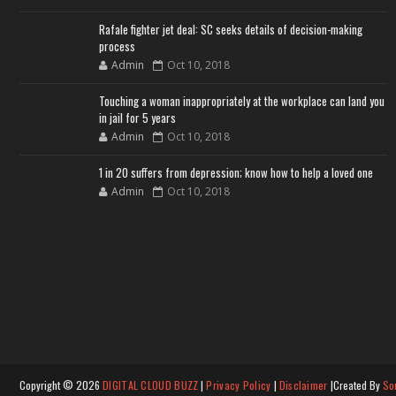
Rafale fighter jet deal: SC seeks details of decision-making
process
Admin
Oct 10, 2018
Touching a woman inappropriately at the workplace can land you
in jail for 5 years
Admin
Oct 10, 2018
1 in 20 suffers from depression; know how to help a loved one
Admin
Oct 10, 2018
Copyright ©
2026
DIGITAL CLOUD BUZZ
|
Privacy Policy
|
Disclaimer
|Created By
So