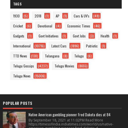
TAGS
1930
(5)
2018
(1)
AP
(1)
Cars & UV's
(49)
Cricket
(6)
Devotional
(4)
Economic Times
(46)
Gadgets
(1)
Govt Initiatives
(1)
Govt Jobs
(3)
Health
(1)
International
(10716)
Latest Cars
(1896)
Patriotic
(1)
TTD News
(138)
Telangana
(8)
Telugu
(6)
Telugu Gossips
(4237)
Telugu Movies
(8655)
Telugu News
(15006)
POPULAR POSTS
Native American gambling pioneer Fred Dakota dies at 84
By September 18, 2021 at 11:02PM Read More
https://timesofindia.indiatimes.com/world/us/native-