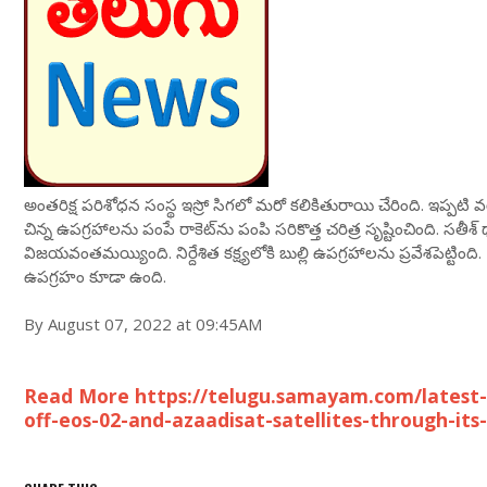
అంతరిక్ష పరిశోధన సంస్థ ఇస్రో సిగలో మరో కలికితురాయి చేరింది. ఇప్పటి 
చిన్న ఉపగ్రహాలను పంపే రాకెట్‌ను పంపి సరికొత్త చరిత్ర సృష్టించింది. సతీశ్‌ ధా
విజయవంతమయ్యింది. నిర్దేశిత కక్ష్యలోకి బుల్లి ఉపగ్రహాలను ప్రవేశపెట్టి
ఉపగ్రహం కూడా ఉంది.
By August 07, 2022 at 09:45AM
Read More https://telugu.samayam.com/latest-ne
off-eos-02-and-azaadisat-satellites-through-its