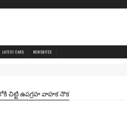
LATEST CARS
NEWSBITES
ిలోకి చిట్టి ఉపగ్రహ వాహక నౌక