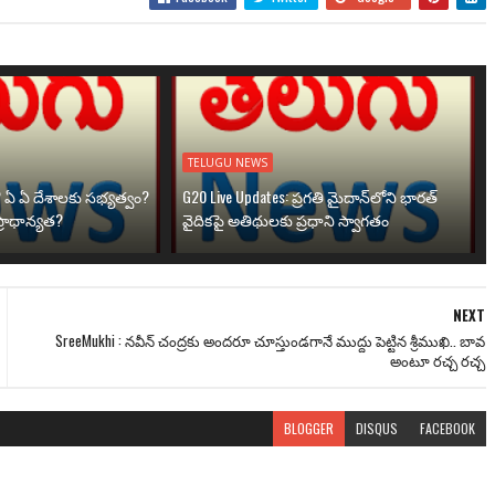
TELUGU NEWS
? ఏ ఏ దేశాలకు సభ్యత్వం?
G20 Live Updates: ప్రగతి మైదాన్‌లోని భారత్
్రాధాన్యత?
వైదికపై అతిథులకు ప్రధాని స్వాగతం
NEXT
SreeMukhi : నవీన్ చంద్రకు అందరూ చూస్తుండగానే ముద్దు పెట్టిన శ్రీముఖి.. బావ
అంటూ రచ్చ రచ్చ
BLOGGER
DISQUS
FACEBOOK