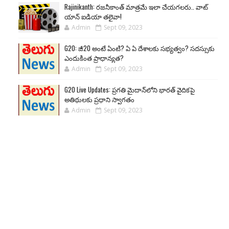
Rajinikanth: రజనీకాంత్ మాత్రమే ఇలా చేయగలరు.. వాట్
యాన్ ఐడియా తలైవా!
Admin
Sept 09, 2023
G20: జీ20 అంటే ఏంటి? ఏ ఏ దేశాలకు సభ్యత్వం? సదస్సుకు
ఎందుకింత ప్రాధాన్యత?
Admin
Sept 09, 2023
G20 Live Updates: ప్రగతి మైదాన్‌లోని భారత్ వైదికపై
అతిథులకు ప్రధాని స్వాగతం
Admin
Sept 09, 2023