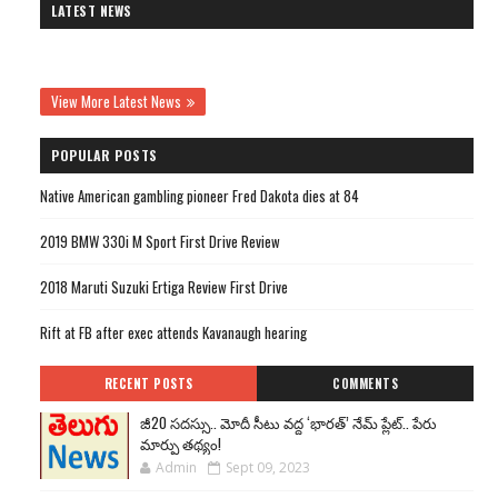
LATEST NEWS
View More Latest News
POPULAR POSTS
Native American gambling pioneer Fred Dakota dies at 84
2019 BMW 330i M Sport First Drive Review
2018 Maruti Suzuki Ertiga Review First Drive
Rift at FB after exec attends Kavanaugh hearing
RECENT POSTS
COMMENTS
జీ20 సదస్సు.. మోదీ సీటు వద్ద ‘భారత్’ నేమ్ ప్లేట్‌.. పేరు
మార్పు తథ్యం!
Admin
Sept 09, 2023