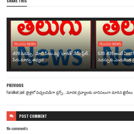
SHARE THIS
TELUGU NEWS
TELUGU NEWS
జీ20 సదస్సు.. మోదీ సీటు వద్ద ‘భారత్’ నేమ్ ప్లేట్‌..
G20: జీ20 అంటే ఏంటి
పేరు మార్పు తథ్యం!
సదస్సుకు ఎందుకింత ప
PREVIOUS
Faridkot jail: జైళ్లలో విచ్చలవిడిగా డ్రగ్స్... మాదక ద్రవ్యాలకు బానిసలుగా మారిన ఖైదీలు
POST
COMMENT
No comments