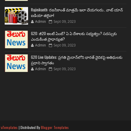
Rajinikanth: రజనీకాంత్ మాత్రమే ఇలా చేయగలరు.. వాట్ యాన్
ఐడియా తలైవా!
Admin
Sept 09, 2023
G20: జీ20 అంటే ఏంటి? ఏ ఏ దేశాలకు సభ్యత్వం? సదస్సుకు
ఎందుకింత ప్రాధాన్యత?
Admin
Sept 09, 2023
G20 Live Updates: ప్రగతి మైదాన్‌లోని భారత్ వైదికపై అతిథులకు
ప్రధాని స్వాగతం
Admin
Sept 09, 2023
raTemplates
| Distributed By
Blogger Templates