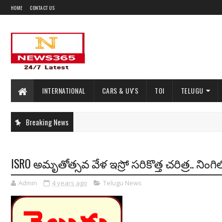
HOME
CONTACT US
INTERNATIONAL
CARS & UV'S
TOI
TELUGU
Breaking News
ISRO అమృతోత్సవ వేళ ఇస్రో సరికొత్త చరిత్ర.. నింగ
Admin
4 years ago
Telugu News