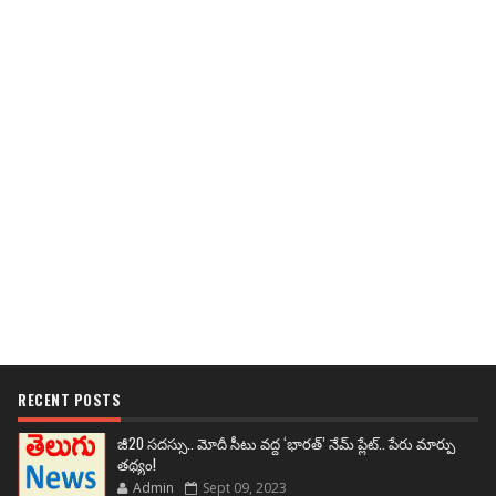
RECENT POSTS
జీ20 సదస్సు.. మోదీ సీటు వద్ద ‘భారత్’ నేమ్ ప్లేట్‌.. పేరు మార్పు
తథ్యం!
Admin
Sept 09, 2023