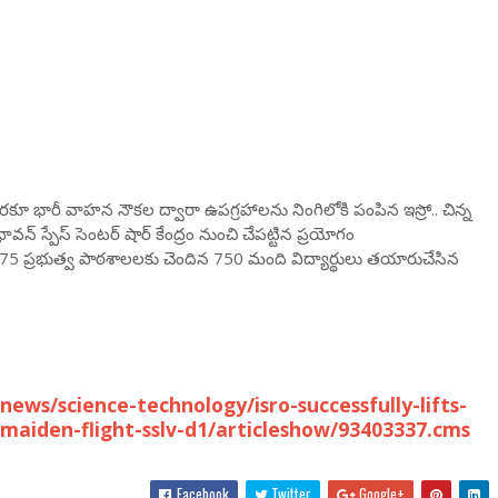
వరకూ భారీ వాహన నౌకల ద్వారా ఉపగ్రహాలను నింగిలోకి పంపిన ఇస్రో.. చిన్న
వన్‌ స్పేస్‌ సెంటర్‌ షార్‌ కేంద్రం నుంచి చేపట్టిన ప్రయోగం
ంది. 75 ప్రభుత్వ పాఠశాలలకు చెందిన 750 మంది విద్యార్థులు తయారుచేసిన
ws/science-technology/isro-successfully-lifts-
-maiden-flight-sslv-d1/articleshow/93403337.cms
Facebook
Twitter
Google+