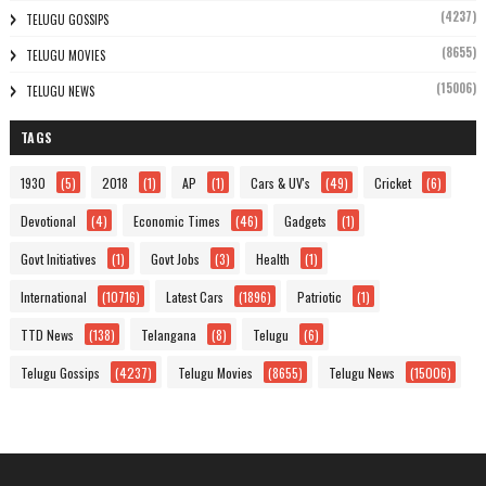
(4237)
TELUGU GOSSIPS
(8655)
TELUGU MOVIES
(15006)
TELUGU NEWS
TAGS
1930
(5)
2018
(1)
AP
(1)
Cars & UV's
(49)
Cricket
(6)
Devotional
(4)
Economic Times
(46)
Gadgets
(1)
Govt Initiatives
(1)
Govt Jobs
(3)
Health
(1)
International
(10716)
Latest Cars
(1896)
Patriotic
(1)
TTD News
(138)
Telangana
(8)
Telugu
(6)
Telugu Gossips
(4237)
Telugu Movies
(8655)
Telugu News
(15006)