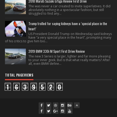
2018 Maruti Suzuki Ertiga Review First Drive
The was never a car created to invite superlatives. It did
absolutely nothing in a spectacular fashion, but still
struggled to find any...
Trump trolled for saying kidneys have a ‘special place in the
heart’
US President Donald Trump on Wednesday said kidneys
have “a very special place in the heart”, prompting many
of his critics to give him bio...
2019 BMW 330i M Sport First Drive Review
The new 3 Series is larger, lighter and far more pleasing
to your inner geek. But is that what really matters? After
all, even BMW define...
TOTAL PAGEVIEWS
1
6
3
9
5
2
0
fac
twi
gpl
ins
you