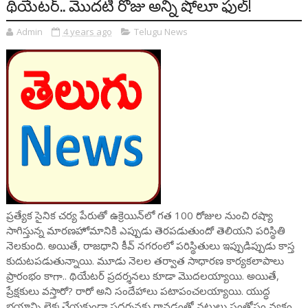
థియేటర్.. మొదటి రోజు అన్ని షోలూ ఫుల్!
Admin
4 years ago
Telugu News
ప్రత్యేక సైనిక చర్య పేరుతో ఉక్రెయిన్‌లో గత 100 రోజుల నుంచి రష్యా
సాగిస్తున్న మారణహోమానికి ఎప్పుడు తెరపడుతుందో తెలియని పరిస్థితి
నెలకుంది. అయితే, రాజధాని కీవ్ నగరంలో పరిస్థితులు ఇప్పుడిప్పుడు కాస్త
కుదుటపడుతున్నాయి. మూడు నెలల తర్వాత సాధారణ కార్యకలాపాలు
ప్రారంభం కాగా.. థియేటర్ ప్రదర్శనలు కూడా మొదలయ్యాయి. అయితే,
ప్రేక్షకులు వస్తారో? రారో అని సందేహాలు పటాపంచలయ్యాయి. యుద్ధ
భయాన్ని లెక్కచేయకుండా ప్రదర్శనకు రావడంతో నటులు సంతోషం వ్యక్తం