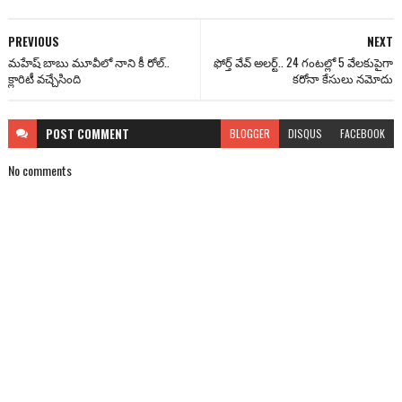
PREVIOUS
NEXT
మహేష్ బాబు మూవీలో నాని కీ రోల్..
ఫోర్త్ వేవ్ అలర్ట్.. 24 గంటల్లో 5 వేలకుపైగా
క్లారిటీ వచ్చేసింది
కరోనా కేసులు నమోదు
POST
COMMENT
BLOGGER
DISQUS
FACEBOOK
No comments