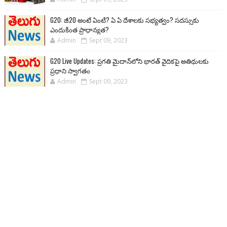
G20: జీ20 అంటే ఏంటి? ఏ ఏ దేశాలకు సభ్యత్వం? సదస్సుకు
ఎందుకింత ప్రాధాన్యత?
Admin
Sept 09, 2023
G20 Live Updates: ప్రగతి మైదాన్‌లోని భారత్ వైదికపై అతిథులకు
ప్రధాని స్వాగతం
Admin
Sept 09, 2023