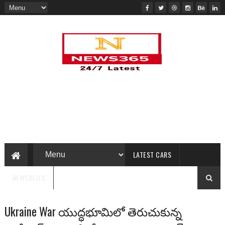
LATEST CARS
NEWSBITES
Ukraine War యుద్ధభూమిలో తెరుచుకున్న