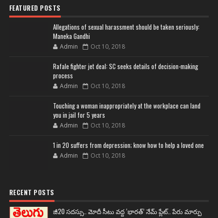
FEATURED POSTS
Allegations of sexual harassment should be taken seriously:
Maneka Gandhi
Admin
Oct 10, 2018
Rafale fighter jet deal: SC seeks details of decision-making
process
Admin
Oct 10, 2018
Touching a woman inappropriately at the workplace can land
you in jail for 5 years
Admin
Oct 10, 2018
1 in 20 suffers from depression; know how to help a loved one
Admin
Oct 10, 2018
RECENT POSTS
జీ20 సదస్సు.. మోదీ సీటు వద్ద ‘భారత్’ నేమ్ ప్లేట్‌.. పేరు మార్పు