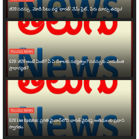
జీ20 సదస్సు.. మోదీ సీటు వద్ద ‘భారత్’ నేమ్ ప్లేట్‌.. పేరు మార్పు తథ్యం!
TELUGU NEWS
G20: జీ20 అంటే ఏంటి? ఏ ఏ దేశాలకు సభ్యత్వం? సదస్సుకు ఎందుకింత
ప్రాధాన్యత?
TELUGU NEWS
G20 Live Updates: ప్రగతి మైదాన్‌లోని భారత్ వైదికపై అతిథులకు ప్రధాని
స్వాగతం