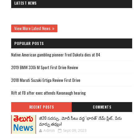
LATEST NEWS
View More Latest News
POPULAR POSTS
Native American gambling pioneer Fred Dakota dies at 84
2019 BMW 330i M Sport First Drive Review
2018 Maruti Suzuki Ertiga Review First Drive
Rift at FB after exec attends Kavanaugh hearing
RECENT POSTS
COMMENTS
జీ20 సదస్సు.. మోదీ సీటు వద్ద ‘భారత్’ నేమ్ ప్లేట్‌.. పేరు
మార్పు తథ్యం!
Admin
Sept 09, 2023