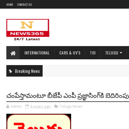
HOME
CONTACT US
INTERNATIONAL
CARS & UV'S
TOI
TELUGU
Breaking News
చంపేస్తామంటూ బీజేపీ ఎంపీ ప్రజ్ఞాసింగ్‌కి బెదిరింప
Admin
4 years ago
Telugu News