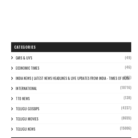
CATEGORIES
(49)
CARS & UV'S
(46)
ECONOMIC TIMES
(106)
INDIA NEWS | LATEST NEWS HEADLINES & LIVE UPDATES FROM INDIA - TIMES OF INDIA
(10716)
INTERNATIONAL
(138)
TTD NEWS
(4237)
TELUGU GOSSIPS
(8655)
TELUGU MOVIES
(15006)
TELUGU NEWS