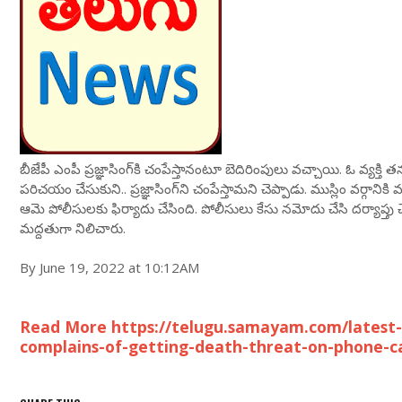
బీజేపీ ఎంపీ ప్రజ్ఞాసింగ్‌కి చంపేస్తానంటూ బెదిరింపులు వచ్చాయి. ఓ వ్యక్త
పరిచయం చేసుకుని.. ప్రజ్ఞాసింగ్‌‌ని చంపేస్తామని చెప్పాడు. ముస్లిం వర్గానికి
ఆమె పోలీసులకు ఫిర్యాదు చేసింది. పోలీసులు కేసు నమోదు చేసి దర్యాప్తు చేస్తు
మద్దతుగా నిలిచారు.
By June 19, 2022 at 10:12AM
Read More https://telugu.samayam.com/latest-
complains-of-getting-death-threat-on-phone-ca