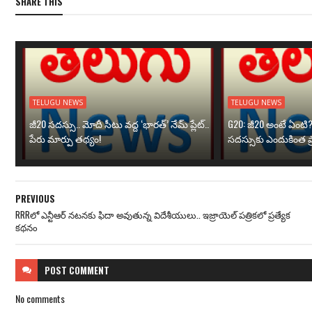
SHARE THIS
TELUGU NEWS
TELUGU NEWS
జీ20 సదస్సు.. మోదీ సీటు వద్ద ‘భారత్’ నేమ్ ప్లేట్‌..
G20: జీ20 అంటే ఏంటి
పేరు మార్పు తథ్యం!
సదస్సుకు ఎందుకింత ప
PREVIOUS
RRRలో ఎన్టీఆర్ నటనకు ఫిదా అవుతున్న విదేశీయులు.. ఇజ్రాయెల్ పత్రికలో ప్రత్యేక
కథనం
POST
COMMENT
No comments