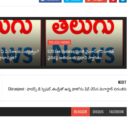
TELUGU NEWS
? ఏ ఏ దేశాలకు సభ్యత్వం?
G20 Live Updates: ప్రగతి మైదాన్‌లోని భారత్
్రాధాన్యత?
వైదికపై అతిథులకు ప్రధాని స్వాగతం
NEXT
Chiranjeevi : ఫాదర్స్ డే స్పెషల్..తండ్రితో ఉన్న ఫొటోను షేర్ చేసిన మెగాస్టార్ చిరంజీవి
BLOGGER
DISQUS
FACEBOOK