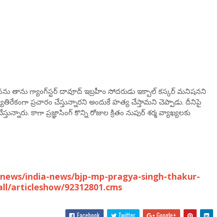
ి తనను తాను గ్యాంగ్‌స్టర్ దావూద్ ఇబ్రహీం సోదరుడు ఇక్బాల్ కస్కర్ మనిషనని
 వ్యతిరేకంగా ప్రచారం చేస్తున్నారని అందుకే హత్య చేస్తామని చెప్పాడు. దీనిపై
న్నారు. కాగా ప్రజ్ఞాసింగ్‌ కొన్ని రోజుల క్రితం నుపుర్ శర్మ వ్యాఖ్యలకు
news/india-news/bjp-mp-pragya-singh-thakur-
ll/articleshow/92312801.cms
Facebook
Twitter
Google+