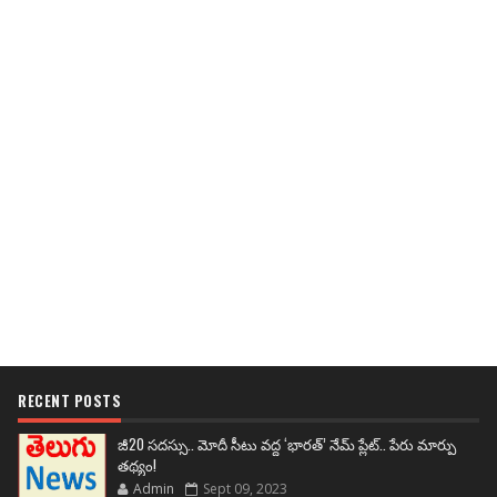
RECENT POSTS
జీ20 సదస్సు.. మోదీ సీటు వద్ద ‘భారత్’ నేమ్ ప్లేట్‌.. పేరు మార్పు
తథ్యం!
Admin
Sept 09, 2023