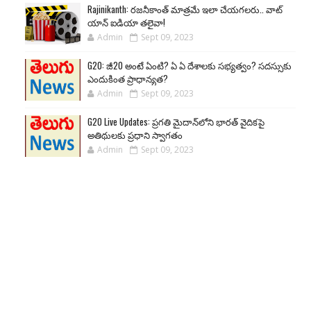
Rajinikanth: రజనీకాంత్ మాత్రమే ఇలా చేయగలరు.. వాట్
యాన్ ఐడియా తలైవా!
Admin
Sept 09, 2023
G20: జీ20 అంటే ఏంటి? ఏ ఏ దేశాలకు సభ్యత్వం? సదస్సుకు
ఎందుకింత ప్రాధాన్యత?
Admin
Sept 09, 2023
G20 Live Updates: ప్రగతి మైదాన్‌లోని భారత్ వైదికపై
అతిథులకు ప్రధాని స్వాగతం
Admin
Sept 09, 2023