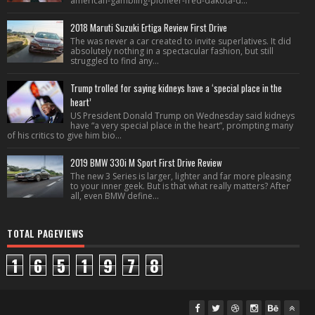
american-gambling-pioneer-fred-dakota-d...
2018 Maruti Suzuki Ertiga Review First Drive
The was never a car created to invite superlatives. It did
absolutely nothing in a spectacular fashion, but still
struggled to find any...
Trump trolled for saying kidneys have a ‘special place in the
heart’
US President Donald Trump on Wednesday said kidneys
have “a very special place in the heart”, prompting many
of his critics to give him bio...
2019 BMW 330i M Sport First Drive Review
The new 3 Series is larger, lighter and far more pleasing
to your inner geek. But is that what really matters? After
all, even BMW define...
TOTAL PAGEVIEWS
1
6
5
1
9
7
8