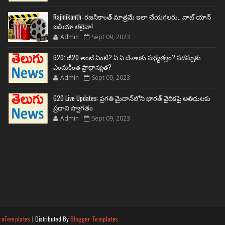
Rajinikanth: రజనీకాంత్ మాత్రమే ఇలా చేయగలరు.. వాట్ యాన్
ఐడియా తలైవా!
Admin
Sept 09, 2023
G20: జీ20 అంటే ఏంటి? ఏ ఏ దేశాలకు సభ్యత్వం? సదస్సుకు
ఎందుకింత ప్రాధాన్యత?
Admin
Sept 09, 2023
G20 Live Updates: ప్రగతి మైదాన్‌లోని భారత్ వైదికపై అతిథులకు
ప్రధాని స్వాగతం
Admin
Sept 09, 2023
raTemplates
| Distributed By
Blogger Templates