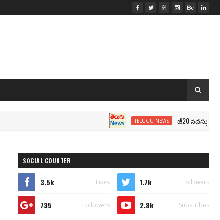
జీ20 సదస్సు.. మోదీ సీటు
TELUGU NEWS
SOCIAL COUNTER
3.5k
1.7k
Likes
Followers
735
2.8k
Followers
Subscribes