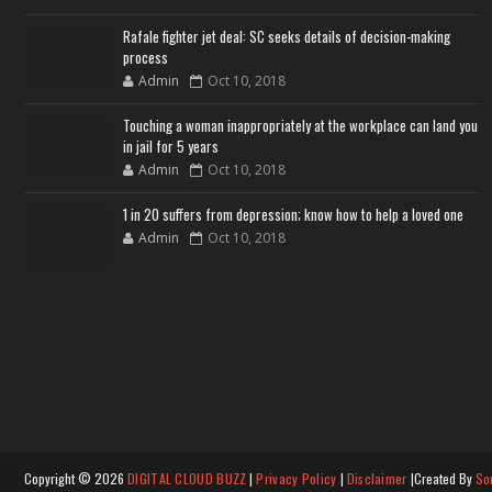
Rafale fighter jet deal: SC seeks details of decision-making
process
Admin
Oct 10, 2018
Touching a woman inappropriately at the workplace can land you
in jail for 5 years
Admin
Oct 10, 2018
1 in 20 suffers from depression; know how to help a loved one
Admin
Oct 10, 2018
Copyright ©
2026
DIGITAL CLOUD BUZZ
|
Privacy Policy
|
Disclaimer
|Created By
So