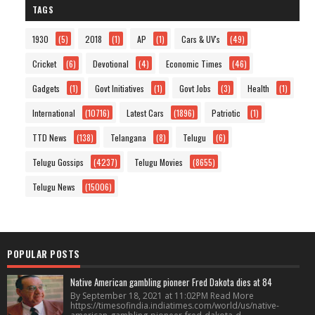
TAGS
1930
(5)
2018
(1)
AP
(1)
Cars & UV's
(49)
Cricket
(6)
Devotional
(4)
Economic Times
(46)
Gadgets
(1)
Govt Initiatives
(1)
Govt Jobs
(3)
Health
(1)
International
(10716)
Latest Cars
(1896)
Patriotic
(1)
TTD News
(138)
Telangana
(8)
Telugu
(6)
Telugu Gossips
(4237)
Telugu Movies
(8655)
Telugu News
(15006)
POPULAR POSTS
Native American gambling pioneer Fred Dakota dies at 84
By September 18, 2021 at 11:02PM Read More
https://timesofindia.indiatimes.com/world/us/native-