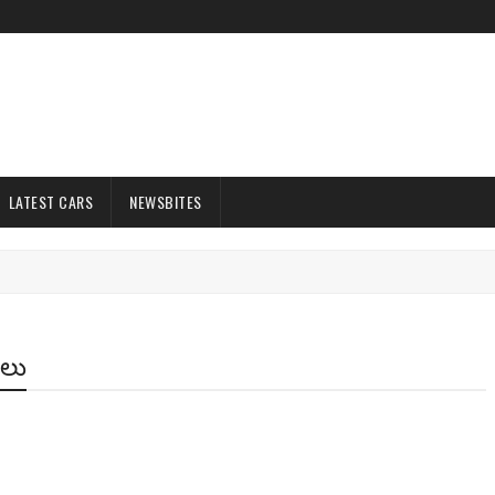
LATEST CARS
NEWSBITES
ులు