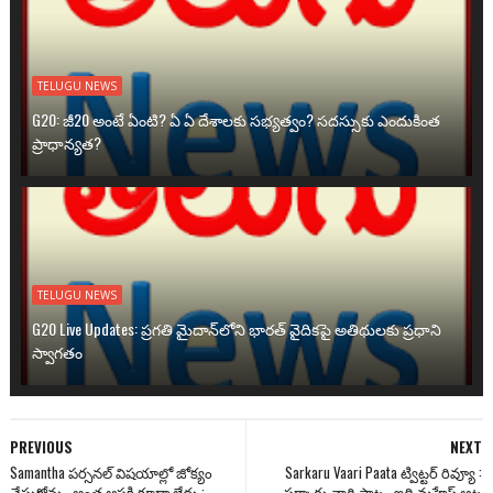
TELUGU NEWS
G20: జీ20 అంటే ఏంటి? ఏ ఏ దేశాలకు సభ్యత్వం? సదస్సుకు ఎందుకింత
ప్రాధాన్యత?
TELUGU NEWS
G20 Live Updates: ప్రగతి మైదాన్‌లోని భారత్ వైదికపై అతిథులకు ప్రధాని
స్వాగతం
PREVIOUS
NEXT
Samantha పర్సనల్ విషయాల్లో జోక్యం
Sarkaru Vaari Paata ట్విట్టర్ రివ్యూ :
చేసుకోను.. అంత ఆసక్తి కూడా లేదు :
సర్కారు వారి పాట.. ఇది మహేష్ ఆట