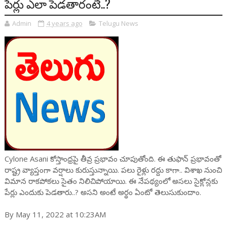
పేర్లు ఎలా పెడతారంటే..?
Admin
4 years ago
Telugu News
Cylone Asani కోస్తాంధ్రపై తీవ్ర ప్రభావం చూపుతోంది. ఈ తుఫాన్ ప్రభావంతో
రాష్ట్ర వ్యాప్తంగా వర్షాలు కురుస్తున్నాయి. పలు రైళ్లు రద్దు కాగా.. విశాఖ నుంచి
విమాన రాకపోకలు సైతం నిలిచిపోయాయి. ఈ నేపథ్యంలో అసలు సైక్లోన్లకు
పేర్లు ఎందుకు పెడతారు..? అసని అంటే అర్థం ఏంటో తెలుసుకుందాం.
By May 11, 2022 at 10:23AM