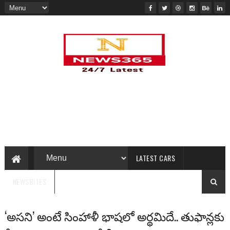
LATEST CARS
NEWSBITES
‘అసని’ అంటే సింహాళీ భాషలో అర్థమిదే.. తుఫాన్లకు