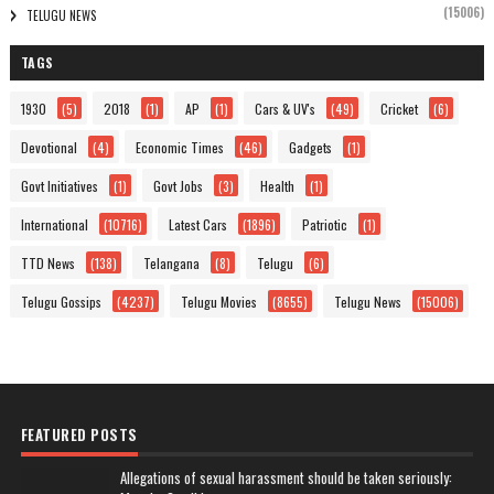
(15006)
TELUGU NEWS
TAGS
1930
(5)
2018
(1)
AP
(1)
Cars & UV's
(49)
Cricket
(6)
Devotional
(4)
Economic Times
(46)
Gadgets
(1)
Govt Initiatives
(1)
Govt Jobs
(3)
Health
(1)
International
(10716)
Latest Cars
(1896)
Patriotic
(1)
TTD News
(138)
Telangana
(8)
Telugu
(6)
Telugu Gossips
(4237)
Telugu Movies
(8655)
Telugu News
(15006)
FEATURED POSTS
Allegations of sexual harassment should be taken seriously: