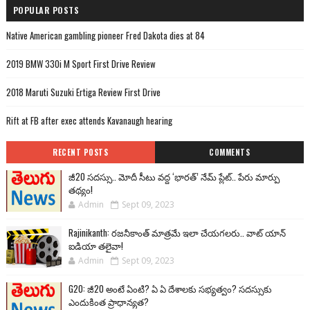
POPULAR POSTS
Native American gambling pioneer Fred Dakota dies at 84
2019 BMW 330i M Sport First Drive Review
2018 Maruti Suzuki Ertiga Review First Drive
Rift at FB after exec attends Kavanaugh hearing
RECENT POSTS
COMMENTS
జీ20 సదస్సు.. మోదీ సీటు వద్ద ‘భారత్’ నేమ్ ప్లేట్‌.. పేరు మార్పు
తథ్యం!
Admin
Sept 09, 2023
Rajinikanth: రజనీకాంత్ మాత్రమే ఇలా చేయగలరు.. వాట్ యాన్
ఐడియా తలైవా!
Admin
Sept 09, 2023
G20: జీ20 అంటే ఏంటి? ఏ ఏ దేశాలకు సభ్యత్వం? సదస్సుకు
ఎందుకింత ప్రాధాన్యత?