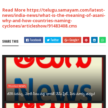
Read More https://telugu.samayam.com/latest-
news/india-news/what-is-the-meaning-of-asani-
why-and-how-countries-naming-
cyclones/articleshow/91483408.cms
Facebook
Twitter
Google+
SHARE THIS
TELUGU NEWS
జీ20 సదస్సు.. మోదీ సీటు వద్ద ‘భారత్’ నేమ్ ప్లేట్‌.. పేరు మార్పు తథ్యం!