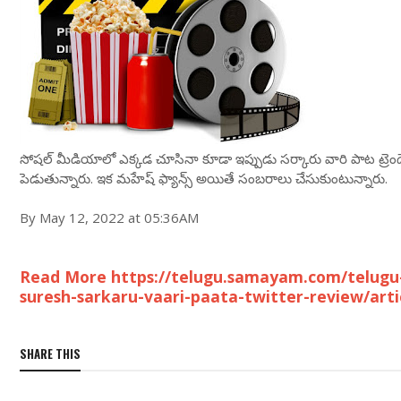
సోషల్ మీడియాలో ఎక్కడ చూసినా కూడా ఇప్పుడు సర్కారు వారి పాట ట్రెండే కన
పెడుతున్నారు. ఇక మహేష్ ఫ్యాన్స్ అయితే సంబరాలు చేసుకుంటున్నారు.
By May 12, 2022 at 05:36AM
Read More https://telugu.samayam.com/telug
suresh-sarkaru-vaari-paata-twitter-review/art
SHARE THIS