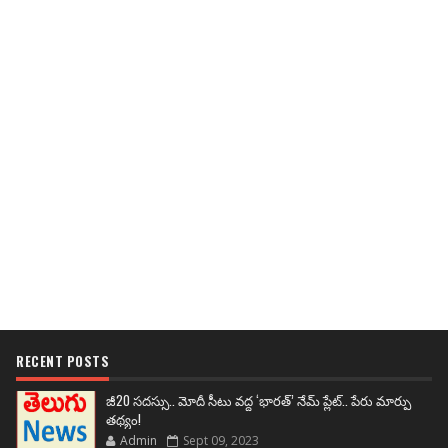
RECENT POSTS
జీ20 సదస్సు.. మోదీ సీటు వద్ద ‘భారత్’ నేమ్ ప్లేట్‌.. పేరు మార్పు
తథ్యం!
Admin
Sept 09, 2023