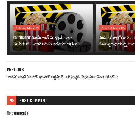
TELUGU MOVIES
TELUGU MOVIES
Rajinikanth: రజనీకాంత్ మాత్రమే ఇలా
రెండు రోజుల్లో రూ.200 క
చేయగలరు.. వాట్ యాన్ ఐడియా తలైవా!
దుమ్ములేపుతున్న ‘జవా
PREVIOUS
‘అసని’ అంటే సింహాళీ భాషలో అర్థమిదే.. తుఫాన్లకు పేర్లు ఎలా పెడతారంటే..?
POST
COMMENT
No comments