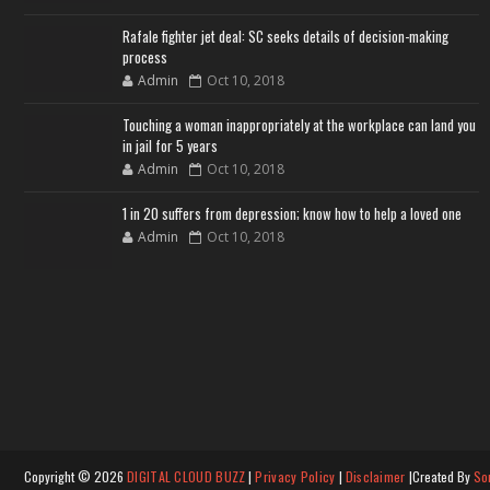
Rafale fighter jet deal: SC seeks details of decision-making
process
Admin
Oct 10, 2018
Touching a woman inappropriately at the workplace can land you
in jail for 5 years
Admin
Oct 10, 2018
1 in 20 suffers from depression; know how to help a loved one
Admin
Oct 10, 2018
Copyright ©
2026
DIGITAL CLOUD BUZZ
|
Privacy Policy
|
Disclaimer
|Created By
So