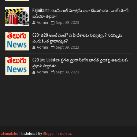
Rajinikanth: రజనీకాంత్ మాత్రమే ఇలా చేయగలరు.. వాట్ యాన్
ఐడియా తలైవా!
Admin
Sept 09, 2023
G20: జీ20 అంటే ఏంటి? ఏ ఏ దేశాలకు సభ్యత్వం? సదస్సుకు
ఎందుకింత ప్రాధాన్యత?
Admin
Sept 09, 2023
G20 Live Updates: ప్రగతి మైదాన్‌లోని భారత్ వైదికపై అతిథులకు
ప్రధాని స్వాగతం
Admin
Sept 09, 2023
raTemplates
| Distributed By
Blogger Templates