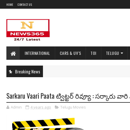
HOME
CONTACT US
INTERNATIONAL
CARS & UV'S
TOI
TELUGU
Breaking News
Sarkaru Vaari Paata ట్విట్టర్ రివ్యూ : సర్కారు వ
Admin
4 years ago
Telugu Movies