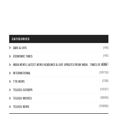
CATEGORIES
(49)
CARS & UV'S
(46)
ECONOMIC TIMES
(106)
INDIA NEWS | LATEST NEWS HEADLINES & LIVE UPDATES FROM INDIA - TIMES OF INDIA
(10716)
INTERNATIONAL
(138)
TTD NEWS
(4237)
TELUGU GOSSIPS
(8655)
TELUGU MOVIES
(15006)
TELUGU NEWS