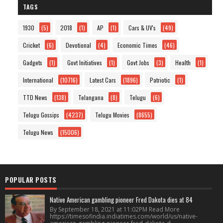
TAGS
1930
(5)
2018
(1)
AP
(1)
Cars & UV's
(49)
Cricket
(6)
Devotional
(4)
Economic Times
(46)
Gadgets
(1)
Govt Initiatives
(1)
Govt Jobs
(3)
Health
(1)
International
(10716)
Latest Cars
(1896)
Patriotic
(1)
TTD News
(138)
Telangana
(8)
Telugu
(6)
Telugu Gossips
(4237)
Telugu Movies
(8655)
Telugu News
(15006)
POPULAR POSTS
Native American gambling pioneer Fred Dakota dies at 84
By September 18, 2021 at 11:02PM Read More
https://timesofindia.indiatimes.com/world/us/native-