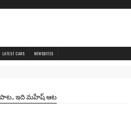
LATEST CARS
NEWSBITES
ారి పాట.. ఇది మహేష్ ఆట