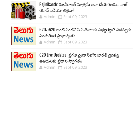
Rajinikanth: రజనీకాంత్ మాత్రమే ఇలా చేయగలరు.. వాట్
యాన్ ఐడియా తలైవా!
Admin
Sept 09, 2023
G20: జీ20 అంటే ఏంటి? ఏ ఏ దేశాలకు సభ్యత్వం? సదస్సుకు
ఎందుకింత ప్రాధాన్యత?
Admin
Sept 09, 2023
G20 Live Updates: ప్రగతి మైదాన్‌లోని భారత్ వైదికపై
అతిథులకు ప్రధాని స్వాగతం
Admin
Sept 09, 2023