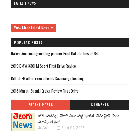
LATEST NEWS
View More Latest News
POPULAR POSTS
Native American gambling pioneer Fred Dakota dies at 84
2019 BMW 330i M Sport First Drive Review
Rift at FB after exec attends Kavanaugh hearing
2018 Maruti Suzuki Ertiga Review First Drive
RECENT POSTS
COMMENTS
జీ20 సదస్సు.. మోదీ సీటు వద్ద ‘భారత్’ నేమ్ ప్లేట్‌.. పేరు
మార్పు తథ్యం!
Admin
Sept 09, 2023