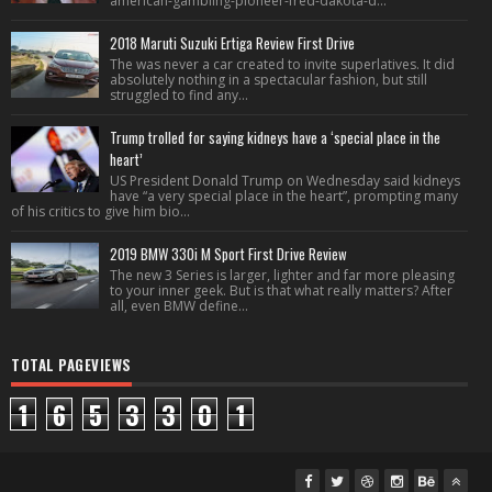
american-gambling-pioneer-fred-dakota-d...
2018 Maruti Suzuki Ertiga Review First Drive
The was never a car created to invite superlatives. It did
absolutely nothing in a spectacular fashion, but still
struggled to find any...
Trump trolled for saying kidneys have a ‘special place in the
heart’
US President Donald Trump on Wednesday said kidneys
have “a very special place in the heart”, prompting many
of his critics to give him bio...
2019 BMW 330i M Sport First Drive Review
The new 3 Series is larger, lighter and far more pleasing
to your inner geek. But is that what really matters? After
all, even BMW define...
TOTAL PAGEVIEWS
1
6
5
3
3
0
1