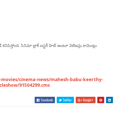
ిపిస్తోంది. సినిమా బ్లాక్ బస్టర్ హిట్ అంటూ నెటిజన్లు కామెంట్లు
u-movies/cinema-news/mahesh-babu-keerthy-
icleshow/91504299.cms
Facebook
Twitter
Google+