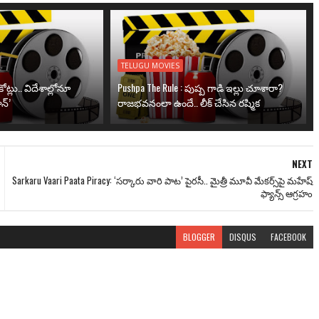
TELUGU MOVIES
ోట్లు.. విదేశాల్లోనూ
Pushpa The Rule : పుష్ప గాడి ఇల్లు చూశారా?
న్’
రాజభవనంలా ఉందే.. లీక్ చేసిన రష్మిక
NEXT
Sarkaru Vaari Paata Piracy: ‘సర్కారు వారి పాట’ పైరసీ.. మైత్రీ మూవీ మేకర్స్‌పై మహేష్
ఫ్యాన్స్ ఆగ్రహం
BLOGGER
DISQUS
FACEBOOK