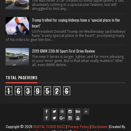
The was never a car created to invite superlatives. It did
absolutely nothing in a spectacular fashion, but still
struggled to find any...
Trump trolled for saying kidneys have a ‘special place in the
heart’
US President Donald Trump on Wednesday said kidneys
have “a very special place in the heart”, prompting many
of his critics to give him bio...
2019 BMW 330i M Sport First Drive Review
The new 3 Series is larger, lighter and far more pleasing
to your inner geek. But is that what really matters? After
all, even BMW define...
TOTAL PAGEVIEWS
1
6
3
9
5
2
6
fac
twi
gpl
ins
you
Copyright ©
2026
DIGITAL CLOUD BUZZ
|
Privacy Policy
|
Disclaimer
|Created By
ebo
tte
us
J
tag
tub