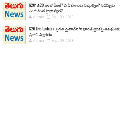
G20: జీ20 అంటే ఏంటి? ఏ ఏ దేశాలకు సభ్యత్వం? సదస్సుకు
ఎందుకింత ప్రాధాన్యత?
Admin
Sept 09, 2023
G20 Live Updates: ప్రగతి మైదాన్‌లోని భారత్ వైదికపై అతిథులకు
ప్రధాని స్వాగతం
Admin
Sept 09, 2023