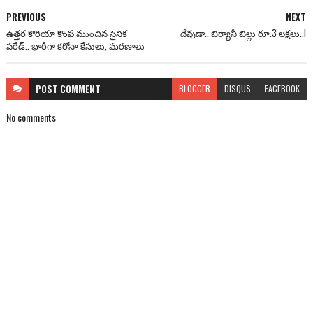
PREVIOUS
NEXT
ఉత్తర కొరియా కొంప ముంచిన సైనిక
దేవుడా.. బిర్యానీ బిల్లు రూ.3 లక్షలు..!
పరేడ్.. భారీగా కరోనా కేసులు, మరణాలు
POST
COMMENT
BLOGGER
DISQUS
FACEBOOK
No comments