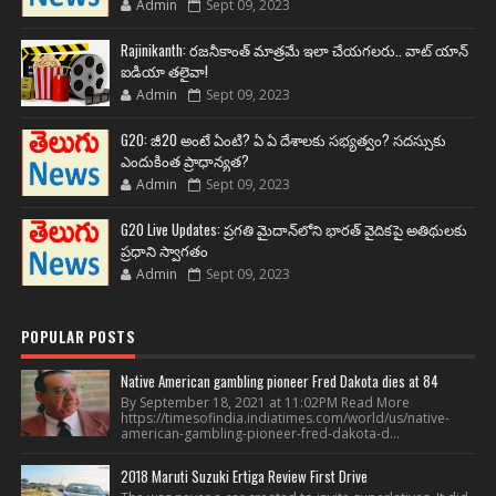
Admin
Sept 09, 2023
Rajinikanth: రజనీకాంత్ మాత్రమే ఇలా చేయగలరు.. వాట్ యాన్
ఐడియా తలైవా!
Admin
Sept 09, 2023
G20: జీ20 అంటే ఏంటి? ఏ ఏ దేశాలకు సభ్యత్వం? సదస్సుకు
ఎందుకింత ప్రాధాన్యత?
Admin
Sept 09, 2023
G20 Live Updates: ప్రగతి మైదాన్‌లోని భారత్ వైదికపై అతిథులకు
ప్రధాని స్వాగతం
Admin
Sept 09, 2023
POPULAR POSTS
Native American gambling pioneer Fred Dakota dies at 84
By September 18, 2021 at 11:02PM Read More
https://timesofindia.indiatimes.com/world/us/native-
american-gambling-pioneer-fred-dakota-d...
2018 Maruti Suzuki Ertiga Review First Drive