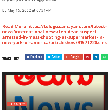
By May 15, 2022 at 07:31AM
Read More https://telugu.samayam.com/latest-
news/international-news/ten-dead-suspect-
arrested-in-mass-shooting-at-supermarket-in-
new-york-of-america/articleshow/91571220.cms
Facebook
Twitter
Google+
SHARE THIS
TELUGU NEWS