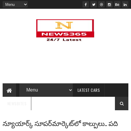
LATEST CARS
NEWSBITES
న్యూయార్క్ సూపర్‌మార్కెట్‌లో కాల్పులు.. పది