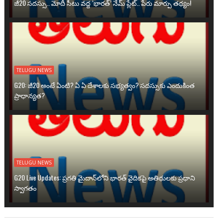
జీ20 సదస్సు.. మోదీ సీటు వద్ద ‘భారత్’ నేమ్ ప్లేట్‌.. పేరు మార్పు తథ్యం!
TELUGU NEWS
G20: జీ20 అంటే ఏంటి? ఏ ఏ దేశాలకు సభ్యత్వం? సదస్సుకు ఎందుకింత
ప్రాధాన్యత?
TELUGU NEWS
G20 Live Updates: ప్రగతి మైదాన్‌లోని భారత్ వైదికపై అతిథులకు ప్రధాని
స్వాగతం