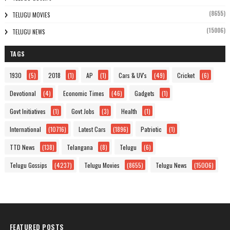
(8655)
TELUGU MOVIES
(15006)
TELUGU NEWS
TAGS
1930
(5)
2018
(1)
AP
(1)
Cars & UV's
(49)
Cricket
(6)
Devotional
(4)
Economic Times
(46)
Gadgets
(1)
Govt Initiatives
(1)
Govt Jobs
(3)
Health
(1)
International
(10716)
Latest Cars
(1896)
Patriotic
(1)
TTD News
(138)
Telangana
(8)
Telugu
(6)
Telugu Gossips
(4237)
Telugu Movies
(8655)
Telugu News
(15006)
FEATURED POSTS