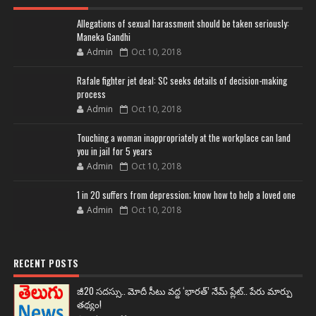
Allegations of sexual harassment should be taken seriously:
Maneka Gandhi
Admin
Oct 10, 2018
Rafale fighter jet deal: SC seeks details of decision-making
process
Admin
Oct 10, 2018
Touching a woman inappropriately at the workplace can land
you in jail for 5 years
Admin
Oct 10, 2018
1 in 20 suffers from depression; know how to help a loved one
Admin
Oct 10, 2018
RECENT POSTS
జీ20 సదస్సు.. మోదీ సీటు వద్ద ‘భారత్’ నేమ్ ప్లేట్‌.. పేరు మార్పు
తథ్యం!