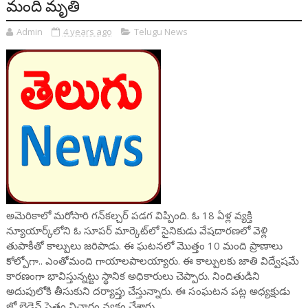
మంది మృతి
Admin
4 years ago
Telugu News
అమెరికాలో మరోసారి గన్‌కల్చర్ పడగ విప్పింది. ఓ 18 ఏళ్ల వ్యక్తి
న్యూయార్క్‌లోని ఓ సూపర్ మార్కెట్‌లో సైనికుడు వేషదారణలో వెళ్లి
తుపాకీతో కాల్పులు జరిపాడు. ఈ ఘటనలో మొత్తం 10 మంది ప్రాణాలు
కోల్పోగా.. ఎంతోమంది గాయాలపాలయ్యారు. ఈ కాల్పులకు జాతి విద్వేషమే
కారణంగా భావిస్తున్నట్టు స్థానిక అధికారులు చెప్పారు. నిందితుడిని
అదుపులోకి తీసుకుని దర్యాప్తు చేస్తున్నారు. ఈ సంఘటన పట్ల అధ్యక్షుడు
జో బైడెన్ సైతం విచారం వ్యక్తం చేశారు.