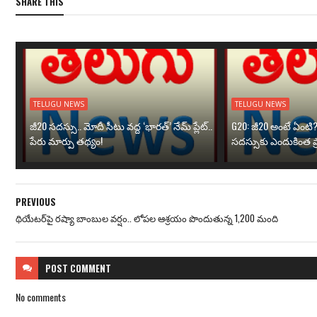
SHARE THIS
TELUGU NEWS
TELUGU NEWS
జీ20 సదస్సు.. మోదీ సీటు వద్ద ‘భారత్’ నేమ్ ప్లేట్‌..
G20: జీ20 అంటే ఏంటి
పేరు మార్పు తథ్యం!
సదస్సుకు ఎందుకింత ప
PREVIOUS
థియేటర్‌పై రష్యా బాంబుల వర్షం.. లోపల ఆశ్రయం పొందుతున్న 1,200 మంది
POST
COMMENT
No comments