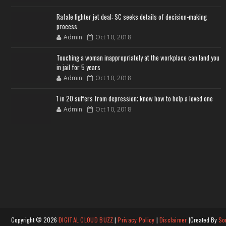
Rafale fighter jet deal: SC seeks details of decision-making
process
Admin
Oct 10, 2018
Touching a woman inappropriately at the workplace can land you
in jail for 5 years
Admin
Oct 10, 2018
1 in 20 suffers from depression; know how to help a loved one
Admin
Oct 10, 2018
Copyright ©
2026
DIGITAL CLOUD BUZZ
|
Privacy Policy
|
Disclaimer
|Created By
So