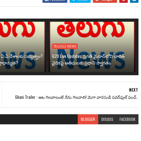
TELUGU NEWS
? ఏ ఏ దేశాలకు సభ్యత్వం?
G20 Live Updates: ప్రగతి మైదాన్‌లోని భారత్
్రాధాన్యత?
వైదికపై అతిథులకు ప్రధాని స్వాగతం
NEXT
Ghani Trailer : ఆట గెలవాలంటే నేను గెలవాలి! మెగా వారసుడి పవర్‌ఫుల్ పంచ్..
BLOGGER
DISQUS
FACEBOOK