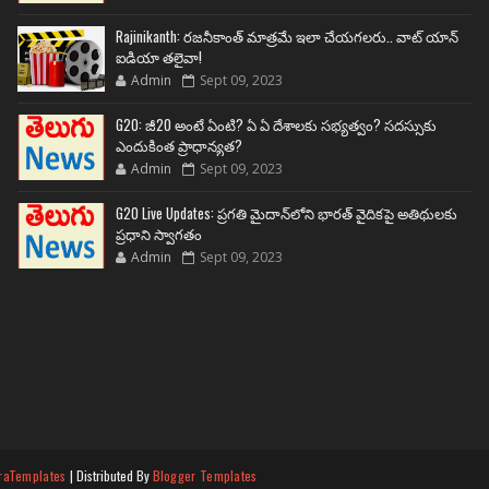
Rajinikanth: రజనీకాంత్ మాత్రమే ఇలా చేయగలరు.. వాట్ యాన్
ఐడియా తలైవా!
Admin
Sept 09, 2023
G20: జీ20 అంటే ఏంటి? ఏ ఏ దేశాలకు సభ్యత్వం? సదస్సుకు
ఎందుకింత ప్రాధాన్యత?
Admin
Sept 09, 2023
G20 Live Updates: ప్రగతి మైదాన్‌లోని భారత్ వైదికపై అతిథులకు
ప్రధాని స్వాగతం
Admin
Sept 09, 2023
raTemplates
| Distributed By
Blogger Templates