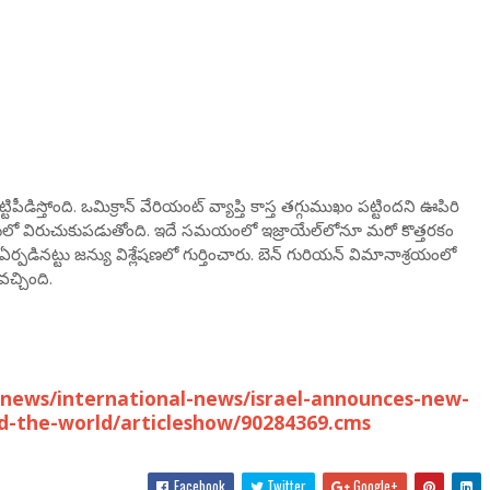
ిపీడిస్తోంది. ఒమిక్రాన్ వేరియంట్ వ్యాప్తి కాస్త తగ్గుముఖం పట్టిందని ఊపిరి
వ్రస్థాయిలో విరుచుకుపడుతోంది. ఇదే సమయంలో ఇజ్రాయేల్‌లోనూ మరో కొత్తరకం
పడినట్టు జన్యు విశ్లేషణలో గుర్తించారు. బెన్ గురియన్ విమానాశ్రయంలో
వచ్చింది.
news/international-news/israel-announces-new-
d-the-world/articleshow/90284369.cms
Facebook
Twitter
Google+