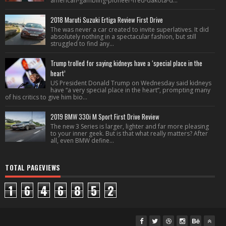
american-gambling-pioneer-fred-dakota-d...
2018 Maruti Suzuki Ertiga Review First Drive
The was never a car created to invite superlatives. It did
absolutely nothing in a spectacular fashion, but still
struggled to find any...
Trump trolled for saying kidneys have a ‘special place in the
heart’
US President Donald Trump on Wednesday said kidneys
have “a very special place in the heart”, prompting many
of his critics to give him bio...
2019 BMW 330i M Sport First Drive Review
The new 3 Series is larger, lighter and far more pleasing
to your inner geek. But is that what really matters? After
all, even BMW define...
TOTAL PAGEVIEWS
1
6
4
6
8
5
2