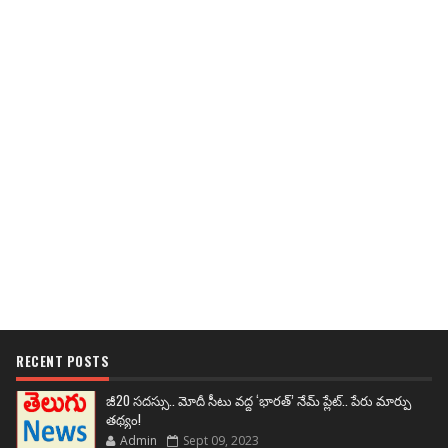
RECENT POSTS
జీ20 సదస్సు.. మోదీ సీటు వద్ద ‘భారత్’ నేమ్ ప్లేట్‌.. పేరు మార్పు
తథ్యం!
Admin
Sept 09, 2023