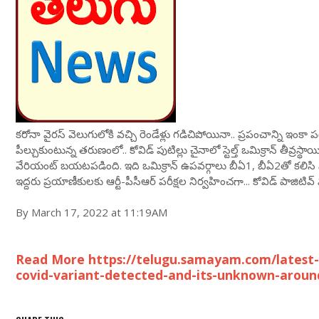
కరోనా వైరస్ వెలుగులోకి వచ్చి రెండేళ్లు గడిచిపోయినా.. ప్రపంచాన్ని ఇంకా పట్ట
పీల్చుకుంటున్న తరుణంలో.. కోవిడ్ పుటిల్లు చైనాలో స్టెల్త్ ఒమిక్రాన్ తీ
వేరియంట్ బయటపడింది. ఇది ఒమిక్రాన్ ఉపవర్గాలు బీఏ1, బీఏ2తో కలిసి ఏర్
ఇద్దరు ప్రయాణీకులకు ఆర్టీ-పీసీఆర్ పరీక్షల నిర్వహించగా... కోవిడ్ పాజిటివ్ 
By March 17, 2022 at 11:19AM
Read More https://telugu.samayam.com/latest-
covid-variant-detected-and-its-unknown-aroun