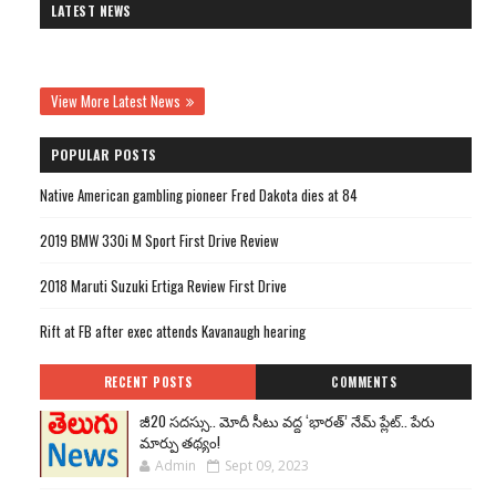
LATEST NEWS
View More Latest News
POPULAR POSTS
Native American gambling pioneer Fred Dakota dies at 84
2019 BMW 330i M Sport First Drive Review
2018 Maruti Suzuki Ertiga Review First Drive
Rift at FB after exec attends Kavanaugh hearing
RECENT POSTS
COMMENTS
జీ20 సదస్సు.. మోదీ సీటు వద్ద ‘భారత్’ నేమ్ ప్లేట్‌.. పేరు
మార్పు తథ్యం!
Admin
Sept 09, 2023