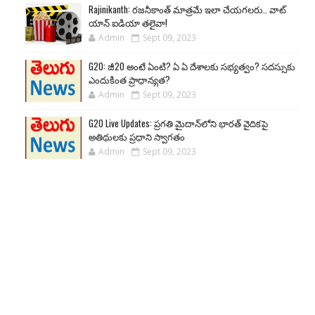
Rajinikanth: రజనీకాంత్ మాత్రమే ఇలా చేయగలరు.. వాట్
యాన్ ఐడియా తలైవా!
Admin
Sept 09, 2023
G20: జీ20 అంటే ఏంటి? ఏ ఏ దేశాలకు సభ్యత్వం? సదస్సుకు
ఎందుకింత ప్రాధాన్యత?
Admin
Sept 09, 2023
G20 Live Updates: ప్రగతి మైదాన్‌లోని భారత్ వైదికపై
అతిథులకు ప్రధాని స్వాగతం
Admin
Sept 09, 2023