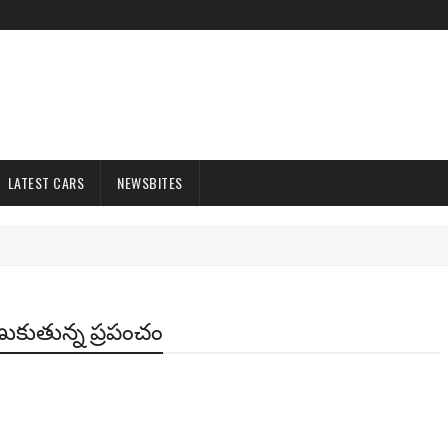
LATEST CARS
NEWSBITES
ణుకుతున్న ప్రపంచం