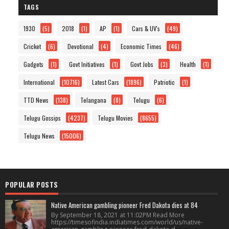
TAGS
1930
(5)
2018
(1)
AP
(1)
Cars & UV's
(49)
Cricket
(6)
Devotional
(4)
Economic Times
(46)
Gadgets
(1)
Govt Initiatives
(1)
Govt Jobs
(3)
Health
(1)
International
(10716)
Latest Cars
(1896)
Patriotic
(1)
TTD News
(138)
Telangana
(8)
Telugu
(6)
Telugu Gossips
(4237)
Telugu Movies
(8655)
Telugu News
(15006)
POPULAR POSTS
Native American gambling pioneer Fred Dakota dies at 84
By September 18, 2021 at 11:02PM Read More
https://timesofindia.indiatimes.com/world/us/native-