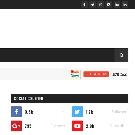
జీ20 సదస్సు.. మోదీ సీ
TELUGU NEWS
SOCIAL COUNTER
3.5k
1.7k
Likes
Followers
735
2.8k
Followers
Subscribes