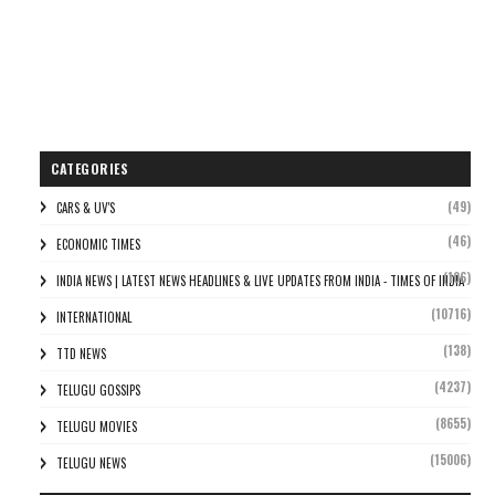
CATEGORIES
(49)
CARS & UV'S
(46)
ECONOMIC TIMES
(106)
INDIA NEWS | LATEST NEWS HEADLINES & LIVE UPDATES FROM INDIA - TIMES OF INDIA
(10716)
INTERNATIONAL
(138)
TTD NEWS
(4237)
TELUGU GOSSIPS
(8655)
TELUGU MOVIES
(15006)
TELUGU NEWS