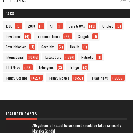
(15006)
TELUGU NEWS
TAGS
1930
(5)
2018
(1)
AP
(1)
Cars & UV's
(49)
Cricket
(6)
Devotional
(4)
Economic Times
(46)
Gadgets
(1)
Govt Initiatives
(1)
Govt Jobs
(3)
Health
(1)
International
(10716)
Latest Cars
(1896)
Patriotic
(1)
TTD News
(138)
Telangana
(8)
Telugu
(6)
Telugu Gossips
(4237)
Telugu Movies
(8655)
Telugu News
(15006)
FEATURED POSTS
Allegations of sexual harassment should be taken seriously:
Maneka Gandhi