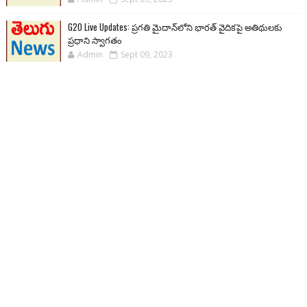
G20 Live Updates: ప్రగతి మైదాన్‌లోని భారత్ వైదికపై అతిథులకు
ప్రధాని స్వాగతం
Admin
Sept 09, 2023