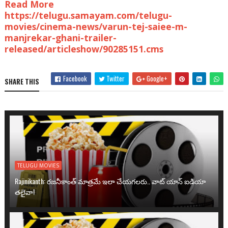
Read More
https://telugu.samayam.com/telugu-
movies/cinema-news/varun-tej-saiee-m-
manjrekar-ghani-trailer-
released/articleshow/90285151.cms
Facebook
Twitter
Google+
SHARE THIS
TELUGU MOVIES
Rajinikanth: రజనీకాంత్ మాత్రమే ఇలా చేయగలరు.. వాట్ యాన్ ఐడియా
తలైవా!