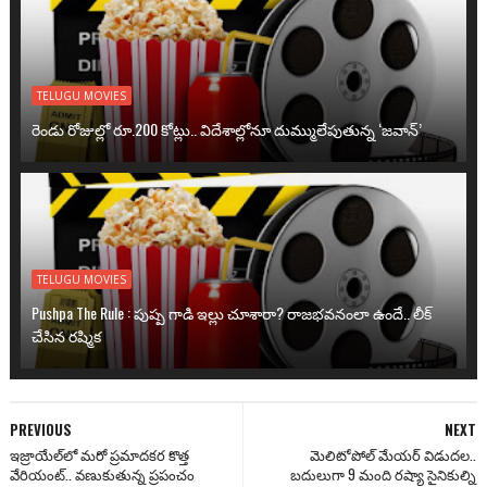
TELUGU MOVIES
రెండు రోజుల్లో రూ.200 కోట్లు.. విదేశాల్లోనూ దుమ్ములేపుతున్న ‘జవాన్’
TELUGU MOVIES
Pushpa The Rule : పుష్ప గాడి ఇల్లు చూశారా? రాజభవనంలా ఉందే.. లీక్
చేసిన రష్మిక
PREVIOUS
NEXT
ఇజ్రాయేల్‌లో మరో ప్రమాదకర కొత్త
మెలిటోపోల్ మేయర్ విడుదల..
వేరియంట్.. వణుకుతున్న ప్రపంచం
బదులుగా 9 మంది రష్యా సైనికుల్ని