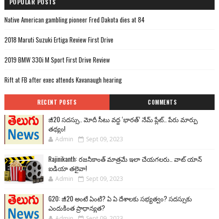
POPULAR POSTS
Native American gambling pioneer Fred Dakota dies at 84
2018 Maruti Suzuki Ertiga Review First Drive
2019 BMW 330i M Sport First Drive Review
Rift at FB after exec attends Kavanaugh hearing
RECENT POSTS
COMMENTS
జీ20 సదస్సు.. మోదీ సీటు వద్ద ‘భారత్’ నేమ్ ప్లేట్‌.. పేరు మార్పు
తథ్యం!
Admin
Sept 09, 2023
Rajinikanth: రజనీకాంత్ మాత్రమే ఇలా చేయగలరు.. వాట్ యాన్
ఐడియా తలైవా!
Admin
Sept 09, 2023
G20: జీ20 అంటే ఏంటి? ఏ ఏ దేశాలకు సభ్యత్వం? సదస్సుకు
ఎందుకింత ప్రాధాన్యత?
Admin
Sept 09, 2023