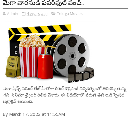
మెగా వారసుడి పవర్‌ఫుల్ పంచ్..
Admin
4 years ago
Telugu Movies
మెగా ప్రిన్స్ వరుణ్ తేజ్ హీరోగా కిరణ్ కొర్రపాటి దర్శకత్వంలో తెరకెక్కుతున్న
'గని' సినిమా ట్రైలర్ రిలీజ్ చేశారు. ఈ వీడియోలో వరుణ్ తేజ్ లుక్ స్పెషల్
అట్రాక్షన్ అయింది.
By March 17, 2022 at 11:55AM