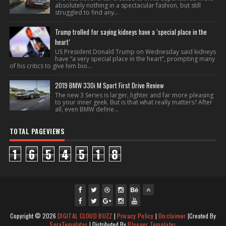
absolutely nothing in a spectacular fashion, but still
struggled to find any...
Trump trolled for saying kidneys have a ‘special place in the
heart’
US President Donald Trump on Wednesday said kidneys
have “a very special place in the heart”, prompting many
of his critics to give him bio...
2019 BMW 330i M Sport First Drive Review
The new 3 Series is larger, lighter and far more pleasing
to your inner geek. But is that what really matters? After
all, even BMW define...
TOTAL PAGEVIEWS
1
6
5
4
5
1
8
fac
twi
gpl
ins
you
Copyright ©
2026
DIGITAL CLOUD BUZZ
|
Privacy Policy
|
Disclaimer
|Created By
ebo
tte
us
J
tag
tub
SoraTemplates
| Distributed By
Blogger Templates