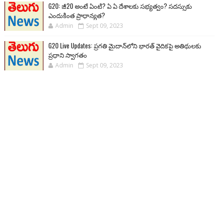
G20: జీ20 అంటే ఏంటి? ఏ ఏ దేశాలకు సభ్యత్వం? సదస్సుకు
ఎందుకింత ప్రాధాన్యత?
Admin
Sept 09, 2023
G20 Live Updates: ప్రగతి మైదాన్‌లోని భారత్ వైదికపై అతిథులకు
ప్రధాని స్వాగతం
Admin
Sept 09, 2023