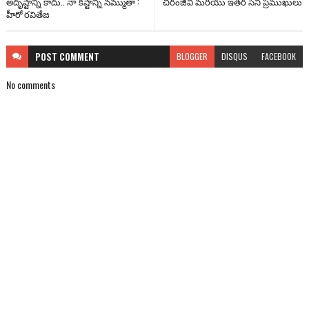
అదృష్టాన్ని కాదు.. నా కష్టాన్ని నమ్ముతా :
చిరంజీవి మరియు ఇతర సినీ ప్రముఖులు
హీరో రవితేజ
POST
COMMENT
BLOGGER
DISQUS
FACEBOOK
No comments