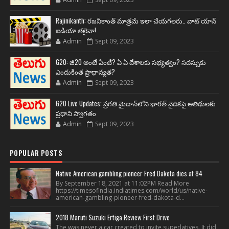
Rajinikanth: రజనీకాంత్ మాత్రమే ఇలా చేయగలరు.. వాట్ యాన్
ఐడియా తలైవా!
Admin
Sept 09, 2023
G20: జీ20 అంటే ఏంటి? ఏ ఏ దేశాలకు సభ్యత్వం? సదస్సుకు
ఎందుకింత ప్రాధాన్యత?
Admin
Sept 09, 2023
G20 Live Updates: ప్రగతి మైదాన్‌లోని భారత్ వైదికపై అతిథులకు
ప్రధాని స్వాగతం
Admin
Sept 09, 2023
POPULAR POSTS
Native American gambling pioneer Fred Dakota dies at 84
By September 18, 2021 at 11:02PM Read More
https://timesofindia.indiatimes.com/world/us/native-
american-gambling-pioneer-fred-dakota-d...
2018 Maruti Suzuki Ertiga Review First Drive
The was never a car created to invite superlatives. It did