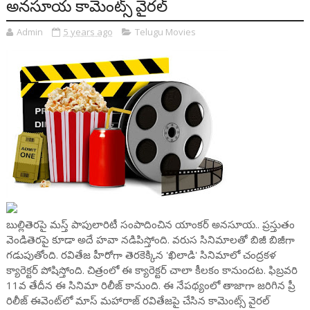
అనసూయ కామెంట్స్ వైరల్
Admin
5 years ago
Telugu Movies
బుల్లితెరపై మస్త్ పాపులారిటీ సంపాదించిన యాంకర్ అనసూయ.. ప్రస్తుతం
వెండితెరపై కూడా అదే హవా నడిపిస్తోంది. వరుస సినిమాలతో బిజీ బిజీగా
గడుపుతోంది. రవితేజ హీరోగా తెరకెక్కిన 'ఖిలాడి' సినిమాలో చంద్రకళ
క్యారెక్టర్ పోషిస్తోంది. చిత్రంలో ఈ క్యారెక్టర్ చాలా కీలకం కానుందట. ఫిబ్రవరి
11వ తేదీన ఈ సినిమా రిలీజ్ కానుంది. ఈ నేపథ్యంలో తాజాగా జరిగిన ప్రీ
రిలీజ్ ఈవెంట్‌లో మాస్ మహారాజ్‌ రవితేజపై చేసిన కామెంట్స్ వైరల్