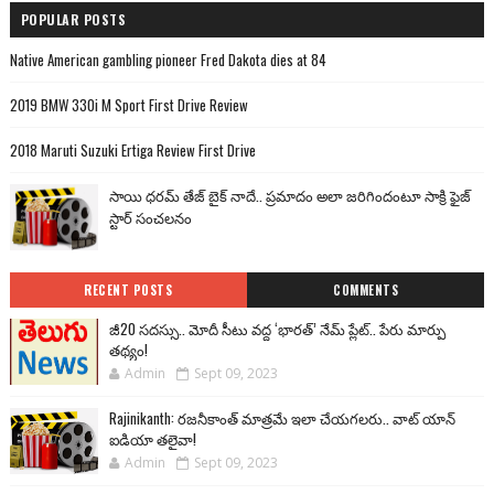
POPULAR POSTS
Native American gambling pioneer Fred Dakota dies at 84
2019 BMW 330i M Sport First Drive Review
2018 Maruti Suzuki Ertiga Review First Drive
సాయి ధరమ్ తేజ్ బైక్ నాదే.. ప్రమాదం అలా జరిగిందంటూ సాక్రి ఫైజ్
స్టార్ సంచలనం
RECENT POSTS
COMMENTS
జీ20 సదస్సు.. మోదీ సీటు వద్ద ‘భారత్’ నేమ్ ప్లేట్‌.. పేరు మార్పు
తథ్యం!
Admin
Sept 09, 2023
Rajinikanth: రజనీకాంత్ మాత్రమే ఇలా చేయగలరు.. వాట్ యాన్
ఐడియా తలైవా!
Admin
Sept 09, 2023