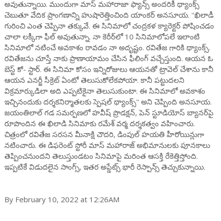
అవుతున్నాయి. ముందుగా మాస్ మహారాజా ఫ్యాన్స్ అందరికీ థ్యాంక్స్
చెబుతూ వేదిక ప్రాంగణాన్ని హుషారెత్తించింది యాంకర్ అనసూయ. ''ఖిలాడీ
గురించి ఎంత చెప్పినా తక్కువే. ఈ సినిమాలో చంద్రకళ క్యారెక్టర్ పోషించడం
చాలా లక్కీగా ఫీల్ అవుతున్నా. నా కెరీర్‌లో 10 సినిమాలోపలే ఇలాంటి
సినిమాలో నటించే అవకాశం రావడం నా అదృష్టం. రవితేజ గారికి థ్యాంక్స్.
రవితేజను చూస్తే నాకు ప్రాణాయామం చేసిన ఫీలింగ్ వచ్చేస్తుంది. ఆయన ఓ
బెస్ట్ కో- స్టార్. ఈ సినిమా కోసం ఇన్నిరోజులు ఆయనతో ట్రావెల్ చేశాను కానీ
ఆయన ఎనర్జీ సీక్రెట్ ఏంటో తెలుసుకోలేకపోయా. కానీ పట్టుదలని
విక్రమార్కుడిలా అది ఎప్పటికైనా తెలుసుకుంటా. ఈ సినిమాలో అవకాశం
ఇచ్చినందుకు దర్శకనిర్మాతలకు స్పెషల్ థ్యాంక్స్'' అని చెప్పింది అనసూయ.
జయంతిలాల్‌ గడ సమర్పణలో హ‌వీష్ ప్రొడ‌క్ష‌న్‌, పెన్ స్టూడియోస్ బ్యానర్‌పై
రూపొందిన ఈ ఖిలాడి సినిమాకు రమేశ్ వర్మ దర్శకత్వం వహించారు.
చిత్రంలో రవితేజ సరసన మీనాక్షి చౌదరి, డింపుల్ హయతి హీరోయిన్లుగా
నటించారు. ఈ డిఫరెంట్ స్టోరీ మాస్ మహారాజ్ అభిమానులకు పూనకాలు
తెప్పించనుందని తెలుస్తుండటం సినిమాపై మరింత ఆసక్తి రేకెత్తిస్తోంది.
ఇప్పటికే విడుదలైన సాంగ్స్, ఇతర అప్డేట్స్ భారీ రెస్పాన్స్ తెచ్చుకున్నాయి.
By February 10, 2022 at 12:26AM