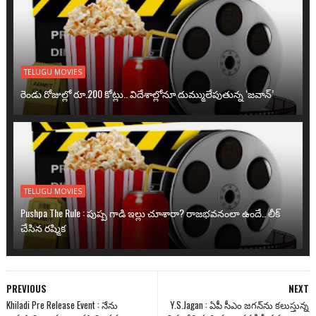
TELUGU MOVIES
రెండు రోజుల్లో రూ.200 కోట్లు.. విదేశాల్లోనూ దుమ్ములేపుతున్న ‘జవాన్’
TELUGU MOVIES
Pushpa The Rule : పుష్ప గాడి ఇల్లు చూశారా? రాజభవనంలా ఉందే.. లీక్
చేసిన రష్మిక
PREVIOUS
NEXT
Khiladi Pre Release Event : నేను
Y.S.Jagan : ఏపీ సీఎం జగన్‌ను కలుస్తున్న