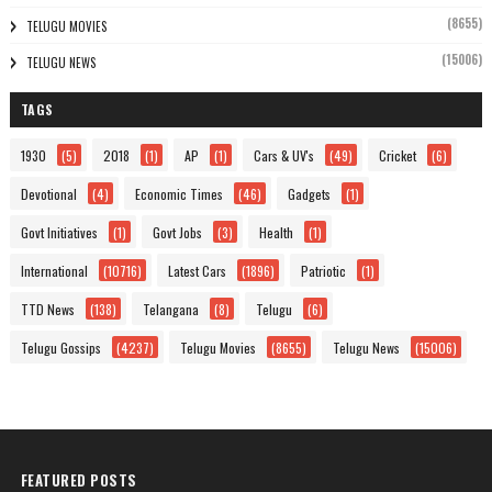
(8655)
TELUGU MOVIES
(15006)
TELUGU NEWS
TAGS
1930
(5)
2018
(1)
AP
(1)
Cars & UV's
(49)
Cricket
(6)
Devotional
(4)
Economic Times
(46)
Gadgets
(1)
Govt Initiatives
(1)
Govt Jobs
(3)
Health
(1)
International
(10716)
Latest Cars
(1896)
Patriotic
(1)
TTD News
(138)
Telangana
(8)
Telugu
(6)
Telugu Gossips
(4237)
Telugu Movies
(8655)
Telugu News
(15006)
FEATURED POSTS