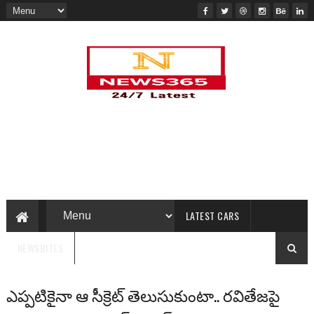
LATEST CARS
NEWSBITES
ఎప్పటికైనా ఆ సీక్రెట్ తెలుసుకుంటా.. రవితేజపై