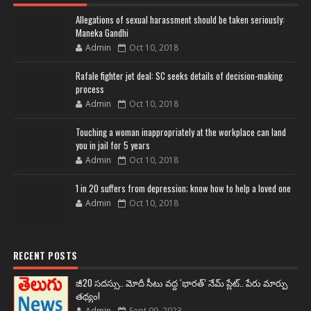
Allegations of sexual harassment should be taken seriously:
Maneka Gandhi
Admin
Oct 10, 2018
Rafale fighter jet deal: SC seeks details of decision-making
process
Admin
Oct 10, 2018
Touching a woman inappropriately at the workplace can land
you in jail for 5 years
Admin
Oct 10, 2018
1 in 20 suffers from depression; know how to help a loved one
Admin
Oct 10, 2018
RECENT POSTS
జీ20 సదస్సు.. మోదీ సీటు వద్ద ‘భారత్’ నేమ్ ప్లేట్‌.. పేరు మార్పు
తథ్యం!
Admin
Sept 09, 2023