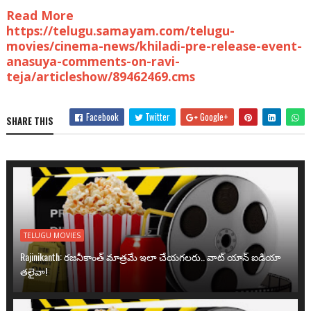
Read More
https://telugu.samayam.com/telugu-
movies/cinema-news/khiladi-pre-release-event-
anasuya-comments-on-ravi-
teja/articleshow/89462469.cms
Facebook
Twitter
Google+
SHARE THIS
TELUGU MOVIES
Rajinikanth: రజనీకాంత్ మాత్రమే ఇలా చేయగలరు.. వాట్ యాన్ ఐడియా
తలైవా!