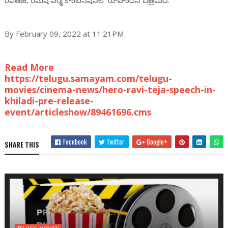
ర‌వితేజ‌, ర‌మేష్ వ‌ర్మ కాంబినేష‌న్‌లో రూపొందిన‌ చిత్ర‌మిది.
By February 09, 2022 at 11:21PM
Read More
https://telugu.samayam.com/telugu-
movies/cinema-news/hero-ravi-teja-speech-in-
khiladi-pre-release-
event/articleshow/89461696.cms
Facebook
Twitter
Google+
SHARE THIS