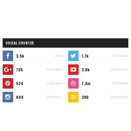
SOCIAL COUNTER
3.5k
1.7k
Likes
Followers
735
2.8k
Followers
Subscribes
524
7.3m
Followers
Followers
849
286
Followers
Subscribes