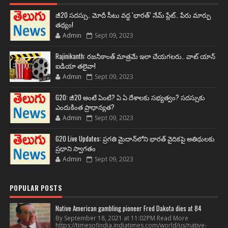
జీ20 సదస్సు.. మోదీ సీటు వద్ద ‘భారత్’ నేమ్ ప్లేట్‌.. పేరు మార్పు
తథ్యం!
Admin
Sept 09, 2023
Rajinikanth: రజనీకాంత్ మాత్రమే ఇలా చేయగలరు.. వాట్ యాన్
ఐడియా తలైవా!
Admin
Sept 09, 2023
G20: జీ20 అంటే ఏంటి? ఏ ఏ దేశాలకు సభ్యత్వం? సదస్సుకు
ఎందుకింత ప్రాధాన్యత?
Admin
Sept 09, 2023
G20 Live Updates: ప్రగతి మైదాన్‌లోని భారత్ వైదికపై అతిథులకు
ప్రధాని స్వాగతం
Admin
Sept 09, 2023
POPULAR POSTS
Native American gambling pioneer Fred Dakota dies at 84
By September 18, 2021 at 11:02PM Read More
https://timesofindia.indiatimes.com/world/us/native-