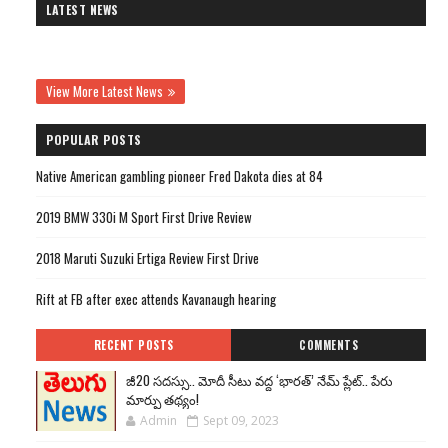
LATEST NEWS
View More Latest News
POPULAR POSTS
Native American gambling pioneer Fred Dakota dies at 84
2019 BMW 330i M Sport First Drive Review
2018 Maruti Suzuki Ertiga Review First Drive
Rift at FB after exec attends Kavanaugh hearing
RECENT POSTS
COMMENTS
జీ20 సదస్సు.. మోదీ సీటు వద్ద ‘భారత్’ నేమ్ ప్లేట్‌.. పేరు
మార్పు తథ్యం!
Admin
Sept 09, 2023