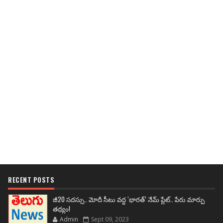
RECENT POSTS
జీ20 సదస్సు.. మోదీ సీటు వద్ద ‘భారత్’ నేమ్ ప్లేట్‌.. పేరు మార్పు
తథ్యం!
Admin
Sept 09, 2023