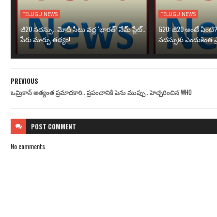
TELUGU NEWS
TELUGU NEWS
జీ20 సదస్సు.. మోదీ సీటు వద్ద ‘భారత్’ నేమ్ ప్లేట్‌..
G20: జీ20 అంటే ఏంటి
పేరు మార్పు తథ్యం!
సదస్సుకు ఎందుకింత ప
PREVIOUS
ఒమ్రికాన్‌ అత్యంత ప్రమాదకారి.. ప్రపంచానికి పెను ముప్పు.. హెచ్చరించిన WHO
POST
COMMENT
No comments