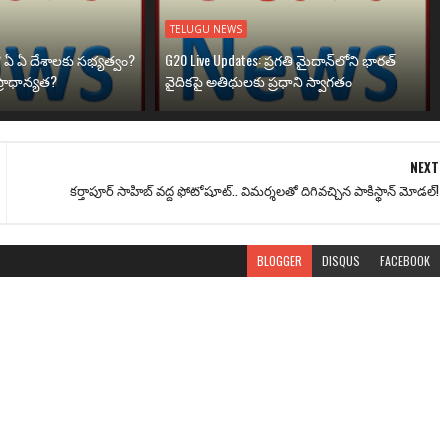
TELUGU NEWS
? ఏ ఏ దేశాలకు సభ్యత్వం?
G20 Live Updates: ప్రగతి మైదాన్‌లోని భారత్
్రాధాన్యత?
వైదికపై అతిథులకు ప్రధాని స్వాగతం
NEXT
కర్తాపూర్ సాహిబ్ వద్ద ఫోటోషూట్.. విమర్శలతో దిగివచ్చిన పాకిస్థాన్ మోడల్!
BLOGGER
DISQUS
FACEBOOK