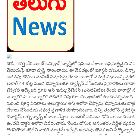
కరోనా కొత్త వేరియంట్‌ ఒమిక్రాన్‌ వ్యాప్తితో ప్రపంచ దేశాలు అప్రమత్తమైన వ
చేయడంపై కూడా దృష్టి సారించాయి. ఈ నేపథ్యంలో బూస్టర్‌ డోసులు, చిన్నార
అదనపు డోసుల పంపిణీ విషయమై రెండు వారాల్లో సమగ్ర విధానాన్ని ప్రకటిస్తామ
అలాగే 44 కోట్ల మంది చిన్నారులకూ వ్యాక్సిన్‌ వేసేందుకు ప్రణాళికలు 
టెక్నికల్ అడ్వైజరీ గ్రూప్ ఆన్ ఇమ్యునైజేషన్ (ఎన్‌టీఏజీఐ) రెండు వారాల
ఇవ్వాలి? ఎలా ఇవ్వాలి? తదితర విషయాలను ఇందులో పొందుపర్చనుంది.. ప్రస్త
గురించి పూర్తి వివరాలు తెలుస్తాయి’ అని అరోరా చెప్పారు. చిన్నారులకు వ్
టీకాలు వేసేందుకు సమగ్ర ప్రణాళిక రూపొందించాం. దీన్ని త్వరలోనే ప్రకటిస్త
కొవాగ్జిన్‌, కార్బివ్యాక్స్‌ టీకాలు వేస్తాం.. అందరికీ సరిపడా డోసులు అం
ఉందని డాక్టర్ అరోరా వివరించారు. ‘రెండు డోసుల అనంతరం నిర్ణీత వ్యవధి
రోగనిరోధక శక్తిలేని వారికి మాత్రమే ఇచ్చేది అదనపు డోసు’ అని పేర్కొన్నారు