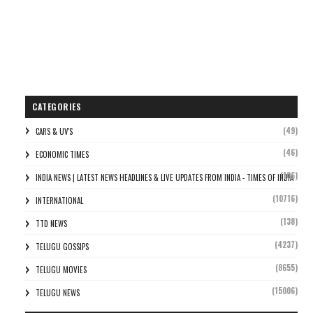
CATEGORIES
(49)
CARS & UV'S
(46)
ECONOMIC TIMES
(106)
INDIA NEWS | LATEST NEWS HEADLINES & LIVE UPDATES FROM INDIA - TIMES OF INDIA
(10716)
INTERNATIONAL
(138)
TTD NEWS
(4237)
TELUGU GOSSIPS
(8655)
TELUGU MOVIES
(15006)
TELUGU NEWS