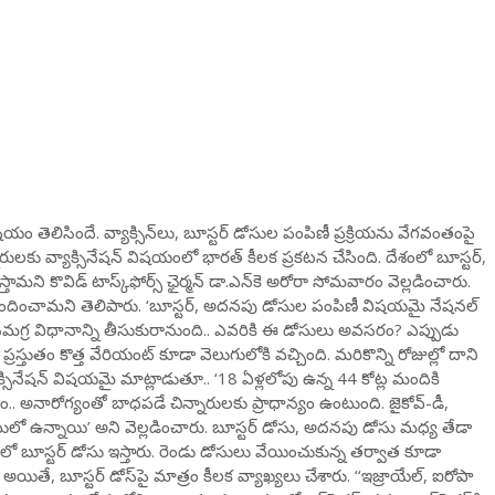
ిషయం తెలిసిందే. వ్యాక్సిన్‌లు, బూస్టర్‌ డోసుల పంపిణీ ప్రక్రియను వేగవంతంపై
ులకు వ్యాక్సినేషన్ విషయంలో భారత్ కీలక ప్రకటన చేసింది. దేశంలో బూస్టర్‌,
ని కొవిడ్‌ టాస్క్‌ఫోర్స్ ఛైర్మన్ డా.ఎన్‌కె అరోరా సోమవారం వెల్లడించారు.
రూపొందించామని తెలిపారు. ‘బూస్టర్‌, అదనపు డోసుల పంపిణీ విషయమై నేషనల్
్లో సమగ్ర విధానాన్ని తీసుకురానుంది.. ఎవరికి ఈ డోసులు అవసరం? ఎప్పుడు
ుతం కొత్త వేరియంట్‌ కూడా వెలుగులోకి వచ్చింది. మరికొన్ని రోజుల్లో దాని
యాక్సినేషన్‌ విషయమై మాట్లాడుతూ.. ‘18 ఏళ్లలోపు ఉన్న 44 కోట్ల మందికి
ాం.. అనారోగ్యంతో బాధపడే చిన్నారులకు ప్రాధాన్యం ఉంటుంది. జైకోవ్‌-డీ,
దుబాటులో ఉన్నాయి’ అని వెల్లడించారు. బూస్టర్‌ డోసు, అదనపు డోసు మధ్య తేడా
లో బూస్టర్‌ డోసు ఇస్తారు. రెండు డోసులు వేయించుకున్న తర్వాత కూడా
. అయితే, బూస్టర్ డోస్‌పై మాత్రం కీలక వ్యాఖ్యలు చేశారు. ‘‘ఇజ్రాయేల్, ఐరోపా