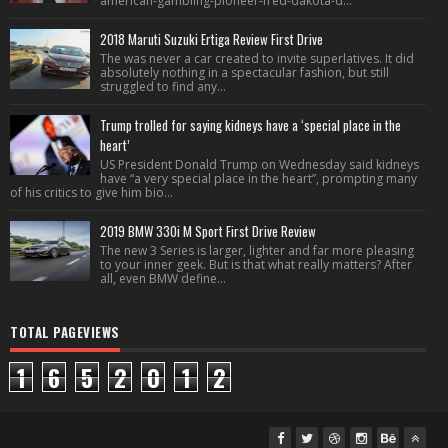
american-gambling-pioneer-fred-dakota-d...
2018 Maruti Suzuki Ertiga Review First Drive
The was never a car created to invite superlatives. It did
absolutely nothing in a spectacular fashion, but still
struggled to find any...
Trump trolled for saying kidneys have a ‘special place in the
heart’
US President Donald Trump on Wednesday said kidneys
have “a very special place in the heart”, prompting many
of his critics to give him bio...
2019 BMW 330i M Sport First Drive Review
The new 3 Series is larger, lighter and far more pleasing
to your inner geek. But is that what really matters? After
all, even BMW define...
TOTAL PAGEVIEWS
1
6
5
2
0
1
2