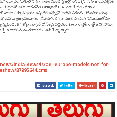
న్నారు. ‘దేశంలోని 67 శాతం మంది ప్రజల్లో ఇన్‌ఫెక్షన్, సహజ ఇన్‌ఫెక్షన్‌కి
ారం.. పిల్లలతో సహా భారతదేశ జనాభాలో 80-85% పెద్దలు టీకాలు
 చాలా ఎక్కువ భాగం ఇప్పటికే ఇన్ఫెక్షన్ బారిన పడింది... కొనసాగుతున్న
ుంది’ అని వ్యాఖ్యానించారు. ‘‘దీపావళి, దసరా వంటి పండుగ సమయంలోనూ
్టమైంది.. 94 కోట్ల బూస్టర్ డోస్‌లపై నిర్ణయం కూడా రాత్రికి రాత్రే జరిగిపోదు..
నలపై ఆధారపడి ఉండకూడదు’’ అని పేర్కొన్నారు.
news/india-news/israel-europe-models-not-for-
cleshow/87995644.cms
Facebook
Twitter
Google+