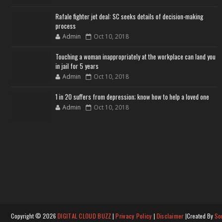
Rafale fighter jet deal: SC seeks details of decision-making
process
Admin
Oct 10, 2018
Touching a woman inappropriately at the workplace can land you
in jail for 5 years
Admin
Oct 10, 2018
1 in 20 suffers from depression; know how to help a loved one
Admin
Oct 10, 2018
Copyright ©
2026
DIGITAL CLOUD BUZZ
|
Privacy Policy
|
Disclaimer
|Created By
So