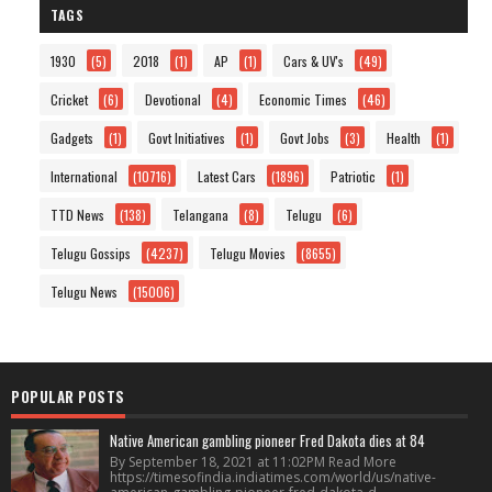
TAGS
1930
(5)
2018
(1)
AP
(1)
Cars & UV's
(49)
Cricket
(6)
Devotional
(4)
Economic Times
(46)
Gadgets
(1)
Govt Initiatives
(1)
Govt Jobs
(3)
Health
(1)
International
(10716)
Latest Cars
(1896)
Patriotic
(1)
TTD News
(138)
Telangana
(8)
Telugu
(6)
Telugu Gossips
(4237)
Telugu Movies
(8655)
Telugu News
(15006)
POPULAR POSTS
Native American gambling pioneer Fred Dakota dies at 84
By September 18, 2021 at 11:02PM Read More
https://timesofindia.indiatimes.com/world/us/native-