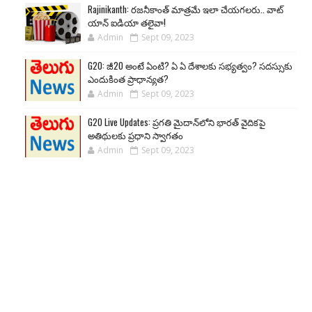
Rajinikanth: రజనీకాంత్ మాత్రమే ఇలా చేయగలరు.. వాట్
యాన్ ఐడియా తలైవా!
Admin
Sept 09, 2023
G20: జీ20 అంటే ఏంటి? ఏ ఏ దేశాలకు సభ్యత్వం? సదస్సుకు
ఎందుకింత ప్రాధాన్యత?
Admin
Sept 09, 2023
G20 Live Updates: ప్రగతి మైదాన్‌లోని భారత్ వైదికపై
అతిథులకు ప్రధాని స్వాగతం
Admin
Sept 09, 2023