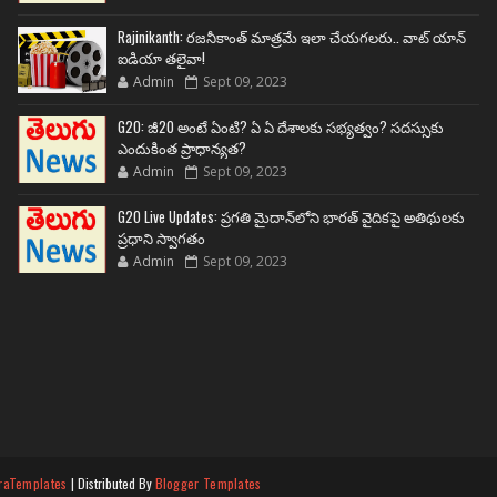
Rajinikanth: రజనీకాంత్ మాత్రమే ఇలా చేయగలరు.. వాట్ యాన్
ఐడియా తలైవా!
Admin
Sept 09, 2023
G20: జీ20 అంటే ఏంటి? ఏ ఏ దేశాలకు సభ్యత్వం? సదస్సుకు
ఎందుకింత ప్రాధాన్యత?
Admin
Sept 09, 2023
G20 Live Updates: ప్రగతి మైదాన్‌లోని భారత్ వైదికపై అతిథులకు
ప్రధాని స్వాగతం
Admin
Sept 09, 2023
raTemplates
| Distributed By
Blogger Templates