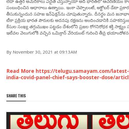
లేదా ఉత్తర అమెరికాలు ఏదైతే చేస్తున్నాయో అది భారత్‌లో ఆచరణీయం కాదు’’ అ
సంబంధించిన ఆధారాలు ఉణ్నాయి.. ఇంకా చెప్పాలంటే, అక్టోబర్ డేటా ప్రక
తీసుకున్నందున సహజ ఇన్‌ఫెక్షన్‌ను చూపుతున్నారు.. దీనర్థం మన జనాభాలో
టీకా ప్రక్రియ భారత పౌరులకు అదనపు రక్షణను అందించడానికి సహకరిస్త
కేసుల సంఖ్య తగ్గుముఖం పట్టడం దేశంలోని ప్రజల రోగనిరోధక శక్తి సాక్ష్యం స్పష
ఇటీవల వెలుగులోకి వచ్చిన ఒమిక్రాన్ వేరియంట్ గురించి తీవ్ర భయాందోళ
By November 30, 2021 at 09:13AM
Read More https://telugu.samayam.com/latest-
india-covid-panel-chief-says-booster-dose/arti
SHARE THIS