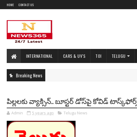
HOME
CONTACT US
INTERNATIONAL
CARS & UV'S
TOI
TELUGU
Breaking News
పిల్లలకు వ్యాక్సిన్.. బూస్టర్ డోస్‌పై కోవిడ్ టాస్క్‌ఫో
Admin
5 years ago
Telugu News