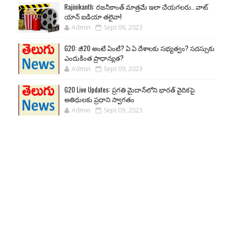
Rajinikanth: రజనీకాంత్ మాత్రమే ఇలా చేయగలరు.. వాట్
యాన్ ఐడియా తలైవా!
Admin
Sept 09, 2023
G20: జీ20 అంటే ఏంటి? ఏ ఏ దేశాలకు సభ్యత్వం? సదస్సుకు
ఎందుకింత ప్రాధాన్యత?
Admin
Sept 09, 2023
G20 Live Updates: ప్రగతి మైదాన్‌లోని భారత్ వైదికపై
అతిథులకు ప్రధాని స్వాగతం
Admin
Sept 09, 2023