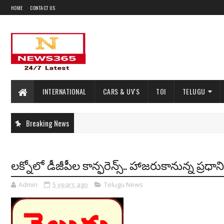
HOME
CONTACT US
INTERNATIONAL
CARS & UV'S
TOI
TELUGU
Breaking News
లక్నోలో డీజీపీల కాన్ఫరెన్స్.. హాజరుకానున్న ప్రధా
Admin
5 years ago
Telugu News