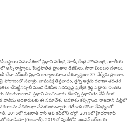
జీపీలస్థాయి సమావేశంలో ప్రధాని నరేంద్ర మోదీ, కేంద్ర హోంమంత్రి , జాతీయ
‌లో అన్ని రాష్ట్రాలు, కేంద్రపాలిత ప్రాంతాల డీజీపీలు, పారా మిలటరీ దళాలు,
బీ లేదా ఎస్ఐబీ ప్రధాన కార్యాలయాలు దేశవ్యాప్తంగా 37 వేర్వేరు ప్రాంతాల
దంపై పోరాటంలో సవాళ్లు, వామపక్ష తీవ్రవాదం, డ్రగ్స్ అక్రమ రవాణా తదితర
 చేపట్టినప్పటి నుంచి డీజీపీల సదస్సుపై ప్రత్యేక శ్రద్ధ పెట్టారు. ఇంతకు
ు హాజరుకావాలని ప్రధాని సూచించారు. దేశాన్ని ప్రభావితం చేసే కీలక
నత పోలీసు అధికారులకు ఈ సమావేశం అవకాశం కల్పిస్తోంది. రాజధాని ఢిల్లీలో
 నగరాలను వేదికలుగా చేసుకుంటున్నారు. గతేడాది కరోనా నేపథ్యంలో
హతి, 2015లో గుజరాత్‌ రాన్ ఆఫ్ కచ్‌లోని ధోర్డో, 2016లో హైదరాబాద్
లో కెవాడియా (గుజరాత్), 2019లో పుణేలోని ఐఐఎస్ఆర్‌లు ఈ