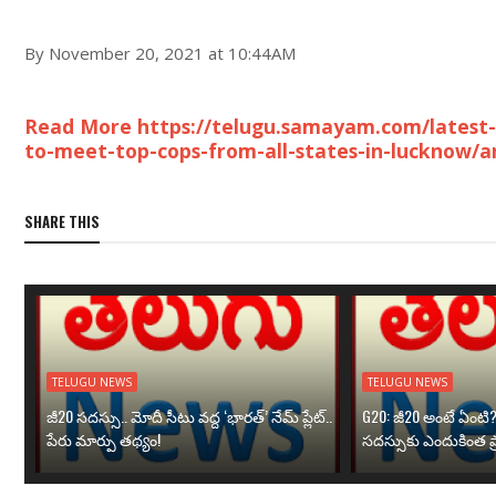
By November 20, 2021 at 10:44AM
Read More https://telugu.samayam.com/latest-
to-meet-top-cops-from-all-states-in-lucknow/a
SHARE THIS
TELUGU NEWS
TELUGU NEWS
జీ20 సదస్సు.. మోదీ సీటు వద్ద ‘భారత్’ నేమ్ ప్లేట్‌..
G20: జీ20 అంటే ఏంటి
పేరు మార్పు తథ్యం!
సదస్సుకు ఎందుకింత ప