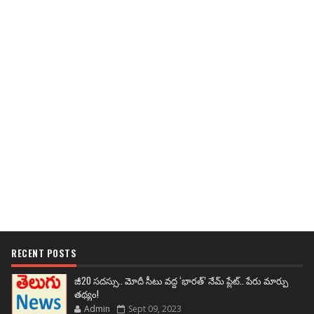
RECENT POSTS
జీ20 సదస్సు.. మోదీ సీటు వద్ద ‘భారత్’ నేమ్ ప్లేట్‌.. పేరు మార్పు
తథ్యం!
Admin
Sept 09, 2023