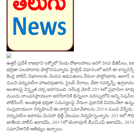
ఉత్తర్ ప్రదేశ్ రాజధాని లక్నోలో రెండు రోజులపాటు జరిగే 56వ డీజీపీలు, ఐ
భద్రతా సలహాదారు పాల్గొననున్నారు. హైబ్రిడ్ విధానంలో జరిగే ఈ కాన్ఫరెన్స్
కేంద్ర పోలీస్ విభాగాలకు చెందిన అధిపతులు నేరుగా పాల్గొంటారు. అలాగే, ఐ
నుంచి వర్చువల్‌గా హాజరవుతారు. సైబర్ నేరాలు, డేటా గవర్నెన్స్, ఉగ్రవా
అంశాలపై విస్తృత చర్చ జరగనుంది. నరేంద్ర మోదీ 2014లో ప్రధానిగా బాధ్యతలు
ముందు లాంఛనప్రాయంగా జరిగేదానికి భిన్నంగా సదస్సులోని అన్ని సెషన్‌లక
పోలీసింగ్, అంతర్గత భద్రతా సమస్యలపై నేరుగా ప్రధానికి వివరించేలా ఉన్
సంప్రదాయంగా నిర్వహించే ఈ వార్షిక సమావేశాలను 2014 నుంచి వేర్వేరు
వర్చువల్‌గా జరగడం మినహా ఢిల్లీ వెలుపల నిర్వహిస్తున్నారు. 2014లో గౌ
జాతీయ పోలీస్ అకాడమీ, 2017లో టెంకాపూర్ బీఎస్ఎఫ్ అకాడమీ, 2018
సమావేశానికి ఆతిథ్యం ఇచ్చాయి.