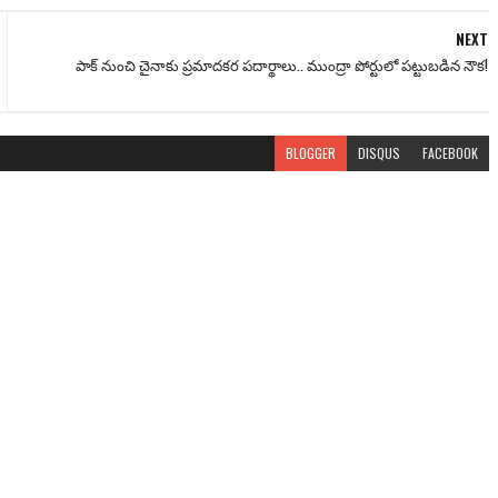
NEXT
పాక్ నుంచి చైనాకు ప్రమాదకర పదార్థాలు.. ముంద్రా పోర్టులో పట్టుబడిన నౌక!
BLOGGER
DISQUS
FACEBOOK