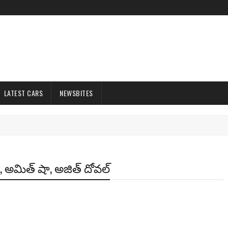
LATEST CARS
NEWSBITES
ని, అమిత్ షా, అజిత్ దోవల్