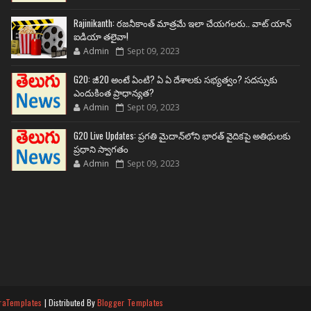
Rajinikanth: రజనీకాంత్ మాత్రమే ఇలా చేయగలరు.. వాట్ యాన్
ఐడియా తలైవా!
Admin
Sept 09, 2023
G20: జీ20 అంటే ఏంటి? ఏ ఏ దేశాలకు సభ్యత్వం? సదస్సుకు
ఎందుకింత ప్రాధాన్యత?
Admin
Sept 09, 2023
G20 Live Updates: ప్రగతి మైదాన్‌లోని భారత్ వైదికపై అతిథులకు
ప్రధాని స్వాగతం
Admin
Sept 09, 2023
raTemplates
| Distributed By
Blogger Templates