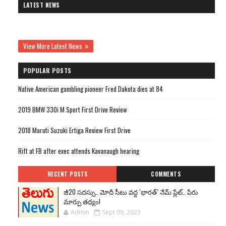
LATEST NEWS
View More Latest News
POPULAR POSTS
Native American gambling pioneer Fred Dakota dies at 84
2019 BMW 330i M Sport First Drive Review
2018 Maruti Suzuki Ertiga Review First Drive
Rift at FB after exec attends Kavanaugh hearing
RECENT POSTS
COMMENTS
జీ20 సదస్సు.. మోదీ సీటు వద్ద ‘భారత్’ నేమ్ ప్లేట్‌.. పేరు
మార్పు తథ్యం!
Admin
Sept 09, 2023