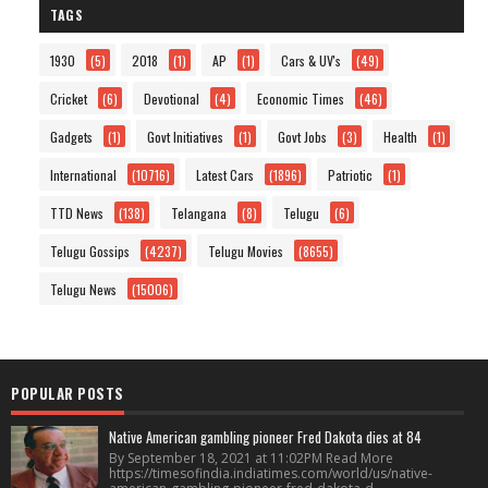
TAGS
1930
(5)
2018
(1)
AP
(1)
Cars & UV's
(49)
Cricket
(6)
Devotional
(4)
Economic Times
(46)
Gadgets
(1)
Govt Initiatives
(1)
Govt Jobs
(3)
Health
(1)
International
(10716)
Latest Cars
(1896)
Patriotic
(1)
TTD News
(138)
Telangana
(8)
Telugu
(6)
Telugu Gossips
(4237)
Telugu Movies
(8655)
Telugu News
(15006)
POPULAR POSTS
Native American gambling pioneer Fred Dakota dies at 84
By September 18, 2021 at 11:02PM Read More
https://timesofindia.indiatimes.com/world/us/native-