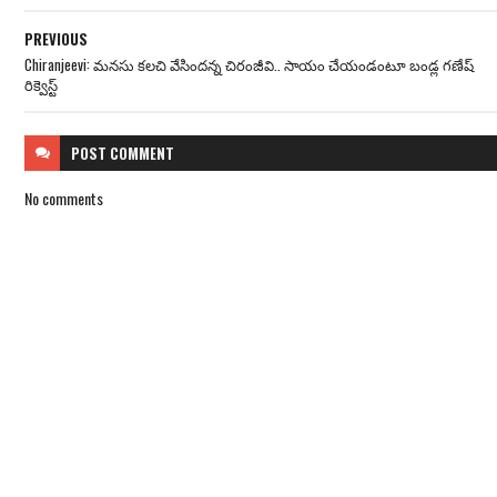
PREVIOUS
Chiranjeevi: మనసు కలచి వేసిందన్న చిరంజీవి.. సాయం చేయండంటూ బండ్ల గణేష్
రిక్వెస్ట్
POST
COMMENT
No comments