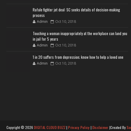
Rafale fighter jet deal: SC seeks details of decision-making
process
Admin
Oct 10, 2018
Touching a woman inappropriately at the workplace can land you
in jail for 5 years
Admin
Oct 10, 2018
1 in 20 suffers from depression; know how to help a loved one
Admin
Oct 10, 2018
Copyright ©
2026
DIGITAL CLOUD BUZZ
|
Privacy Policy
|
Disclaimer
|Created By
So