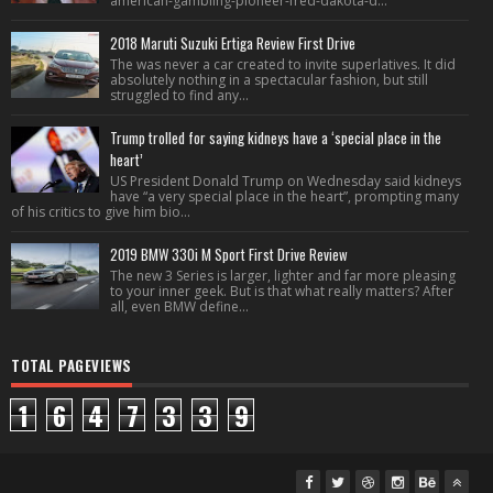
american-gambling-pioneer-fred-dakota-d...
2018 Maruti Suzuki Ertiga Review First Drive
The was never a car created to invite superlatives. It did
absolutely nothing in a spectacular fashion, but still
struggled to find any...
Trump trolled for saying kidneys have a ‘special place in the
heart’
US President Donald Trump on Wednesday said kidneys
have “a very special place in the heart”, prompting many
of his critics to give him bio...
2019 BMW 330i M Sport First Drive Review
The new 3 Series is larger, lighter and far more pleasing
to your inner geek. But is that what really matters? After
all, even BMW define...
TOTAL PAGEVIEWS
1
6
4
7
3
3
9