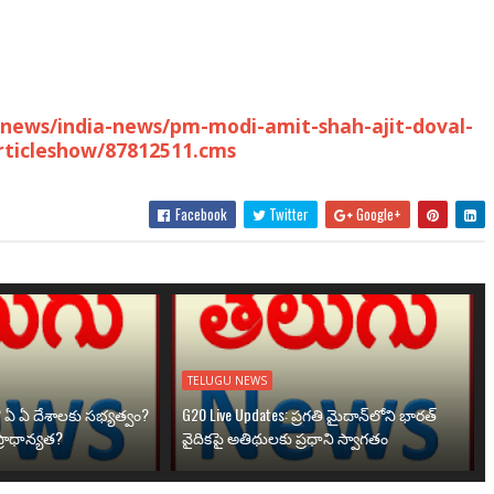
news/india-news/pm-modi-amit-shah-ajit-doval-
rticleshow/87812511.cms
Facebook
Twitter
Google+
TELUGU NEWS
? ఏ ఏ దేశాలకు సభ్యత్వం?
G20 Live Updates: ప్రగతి మైదాన్‌లోని భారత్
్రాధాన్యత?
వైదికపై అతిథులకు ప్రధాని స్వాగతం