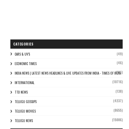
CATEGORIES
(49)
CARS & UV'S
(46)
ECONOMIC TIMES
(106)
INDIA NEWS | LATEST NEWS HEADLINES & LIVE UPDATES FROM INDIA - TIMES OF INDIA
(10716)
INTERNATIONAL
(138)
TTD NEWS
(4237)
TELUGU GOSSIPS
(8655)
TELUGU MOVIES
(15006)
TELUGU NEWS