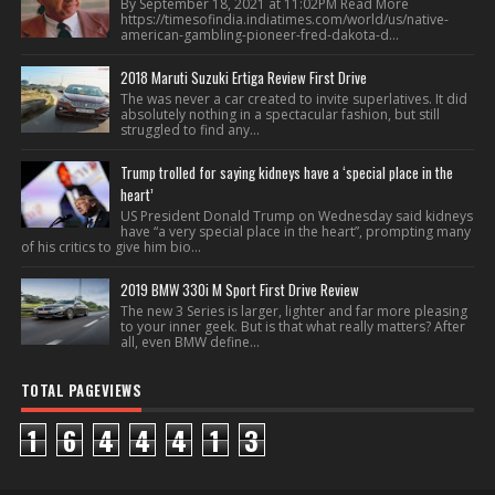
By September 18, 2021 at 11:02PM Read More
https://timesofindia.indiatimes.com/world/us/native-
american-gambling-pioneer-fred-dakota-d...
2018 Maruti Suzuki Ertiga Review First Drive
The was never a car created to invite superlatives. It did
absolutely nothing in a spectacular fashion, but still
struggled to find any...
Trump trolled for saying kidneys have a ‘special place in the
heart’
US President Donald Trump on Wednesday said kidneys
have “a very special place in the heart”, prompting many
of his critics to give him bio...
2019 BMW 330i M Sport First Drive Review
The new 3 Series is larger, lighter and far more pleasing
to your inner geek. But is that what really matters? After
all, even BMW define...
TOTAL PAGEVIEWS
1
6
4
4
4
1
3