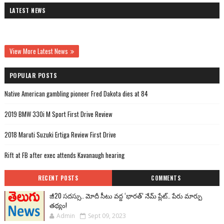
LATEST NEWS
View More Latest News
POPULAR POSTS
Native American gambling pioneer Fred Dakota dies at 84
2019 BMW 330i M Sport First Drive Review
2018 Maruti Suzuki Ertiga Review First Drive
Rift at FB after exec attends Kavanaugh hearing
RECENT POSTS
COMMENTS
జీ20 సదస్సు.. మోదీ సీటు వద్ద ‘భారత్’ నేమ్ ప్లేట్‌.. పేరు మార్పు
తథ్యం!
Admin
Sept 09, 2023