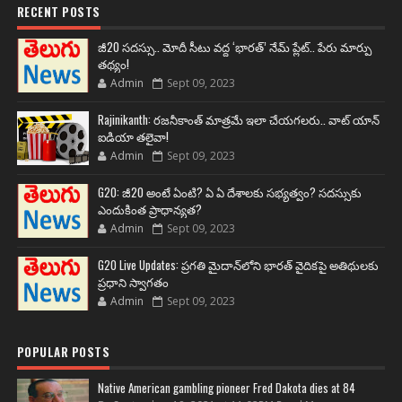
RECENT POSTS
జీ20 సదస్సు.. మోదీ సీటు వద్ద ‘భారత్’ నేమ్ ప్లేట్‌.. పేరు మార్పు
తథ్యం!
Admin
Sept 09, 2023
Rajinikanth: రజనీకాంత్ మాత్రమే ఇలా చేయగలరు.. వాట్ యాన్
ఐడియా తలైవా!
Admin
Sept 09, 2023
G20: జీ20 అంటే ఏంటి? ఏ ఏ దేశాలకు సభ్యత్వం? సదస్సుకు
ఎందుకింత ప్రాధాన్యత?
Admin
Sept 09, 2023
G20 Live Updates: ప్రగతి మైదాన్‌లోని భారత్ వైదికపై అతిథులకు
ప్రధాని స్వాగతం
Admin
Sept 09, 2023
POPULAR POSTS
Native American gambling pioneer Fred Dakota dies at 84