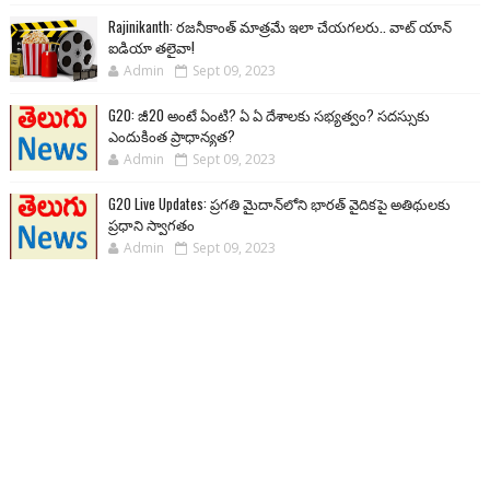
Rajinikanth: రజనీకాంత్ మాత్రమే ఇలా చేయగలరు.. వాట్ యాన్
ఐడియా తలైవా!
Admin
Sept 09, 2023
G20: జీ20 అంటే ఏంటి? ఏ ఏ దేశాలకు సభ్యత్వం? సదస్సుకు
ఎందుకింత ప్రాధాన్యత?
Admin
Sept 09, 2023
G20 Live Updates: ప్రగతి మైదాన్‌లోని భారత్ వైదికపై అతిథులకు
ప్రధాని స్వాగతం
Admin
Sept 09, 2023