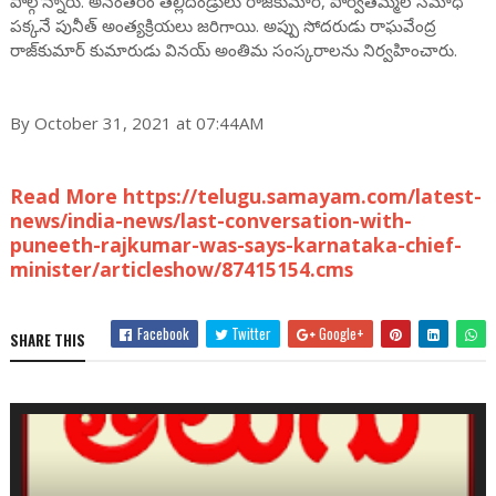
పాల్గొన్నారు. అనంతరం తల్లిదండ్రులు రాజ్‌కుమార్, పార్వతమ్మల సమాధి
పక్కనే పునీత్‌ అంత్యక్రియలు జరిగాయి. అప్పు సోదరుడు రాఘవేంద్ర
రాజ్‌కుమార్‌ కుమారుడు వినయ్‌ అంతిమ సంస్కరాలను నిర్వహించారు.
By October 31, 2021 at 07:44AM
Read More https://telugu.samayam.com/latest-
news/india-news/last-conversation-with-
puneeth-rajkumar-was-says-karnataka-chief-
minister/articleshow/87415154.cms
Facebook
Twitter
Google+
SHARE THIS