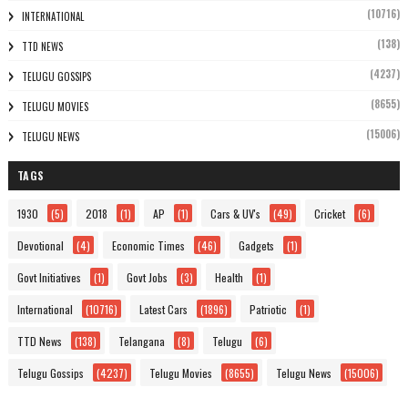
(10716)
INTERNATIONAL
(138)
TTD NEWS
(4237)
TELUGU GOSSIPS
(8655)
TELUGU MOVIES
(15006)
TELUGU NEWS
TAGS
1930
(5)
2018
(1)
AP
(1)
Cars & UV's
(49)
Cricket
(6)
Devotional
(4)
Economic Times
(46)
Gadgets
(1)
Govt Initiatives
(1)
Govt Jobs
(3)
Health
(1)
International
(10716)
Latest Cars
(1896)
Patriotic
(1)
TTD News
(138)
Telangana
(8)
Telugu
(6)
Telugu Gossips
(4237)
Telugu Movies
(8655)
Telugu News
(15006)