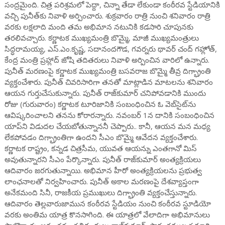
సంద్రమైంది. చిత్ర పరిశ్రమలో పెద్దా, చిన్నా తేడా లేకుండా కంఠీరవ స్టేడియానికి
వచ్చి పునీత్‌కు నివాళి అర్పించారు. శుక్రవారం రాత్రి నుంచి శనివారం రాత్రి
వరకు లక్షలాది మంది తమ అభిమాన నటునికి కడసారి చూపునకు
తరలివచ్చారు. కర్ణాటక ముఖ్యమంత్రి బొమ్మై, మాజీ ముఖ్యమంత్రులు
సిద్ధరామయ్య, ఎస్‌.ఎం.కృష్ణ, సదానందగౌడ, గవర్నరు థావర్‌ చంద్‌ గహ్లోత్,
కేంద్ర మంత్రి ప్రహ్లాద్‌ జోషి తదితరులు నివాళి అర్పించిన వారిలో ఉన్నారు.
పునీత్ మరణంపై కర్ణాటక ముఖ్యమంత్రి బసవరాజ బొమ్మై తీవ్ర దిగ్భ్రాంతి
వ్యక్తంచేశారు. పునీత్‌‌ చివరిసారిగా తనతో మాట్లాడిన మాటలను శనివారం
ఆయన గుర్తుచేసుకున్నారు. పునీత్ రాజ్‌కుమార్‌ చనిపోవడానికి ముందు
రోజు (గురువారం) కర్ణాటక టూరిజానికి సంబంధించిన ఓ వెబ్‌సైట్‌ను
ఆవిష్కరించాలని తనను కోరారన్నారు. నవంబర్‌ 1న దానికి సంబంధించిన
యాప్‌ని విడుదల చేయబోతున్నాననీ చెప్పారు.. కానీ, ఆయన మన మధ్య
లేకపోవడం దిగ్భ్రాంతిగా ఉందని సీఎం బొమ్మై ఆవేదన వ్యక్తంచేశారు.
కర్ణాటక రాష్ట్రం, కన్నడ చిత్రసీమ, యువత ఆయన్ను ఎంతగానో మిస్
అవుతున్నారని సీఎం పేర్కొన్నారు. పునీత్‌ రాజ్‌కుమార్‌ అంత్యక్రియలు
ఆదివారం జరగుతున్నాయి. అభిమాన హీరో అంత్యక్రియలను ప్రభుత్వ
లాంఛనాలతో నిర్వహించారు. పునీత్ అకాల మరణంపై దేశవ్యాప్తంగా
అనేకమంది సినీ, రాజకీయ ప్రముఖులు దిగ్భ్రాంతి వ్యక్తంచేస్తున్నారు.
ఆదివారం తెల్లవారుజామున కంఠీరవ స్టేడియం నుంచి కంఠీరవ స్టూడియో
వరకు అంతిమ యాత్ర కొనసాగింది. ఈ యాత్రలో వేలాదిగా అభిమానులు