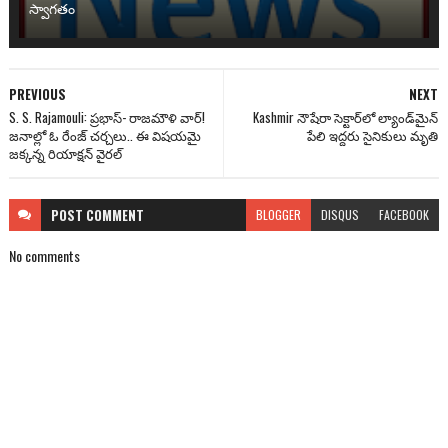
స్వాగతం
PREVIOUS
NEXT
S. S. Rajamouli: ప్రభాస్‌- రాజమౌళి వార్!
Kashmir నౌషేరా సెక్టార్‌లో ల్యాండ్‌మైన్
జనాల్లో ఓ రేంజ్ చర్చలు.. ఈ విషయమై
పేలి ఇద్దరు సైనికులు మృతి
జక్కన్న రియాక్షన్ వైరల్
POST
COMMENT
BLOGGER
DISQUS
FACEBOOK
No comments