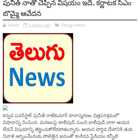
పునీత్ నాతో చెప్పిన విషయం ఇదే.. కర్ణాటక సీఎం
బొమ్మై ఆవేదన
Admin
5 years ago
Telugu News
కన్నడ పవర్‌స్టార్‌ పునీత్‌ రాజ్‌కుమార్‌ హఠాన్మరణం చిత్రపరిశ్రమలో
విషాదాన్ని నింపింది. మరణంపై టాలీవుడ్ నుంచి బాలీవుడ్ దాకా ఆయన
లేడనే విషయాన్ని జీర్ణించుకోలేకపోతున్నారు. ఆయన పార్థివ దేహానికి తుది
నివాళి అర్పించేందుకు పోటెత్తిన జనంతో కంఠీరవ స్టేడియం కన్నీటి