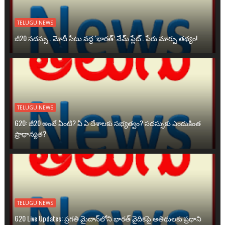
TELUGU NEWS
జీ20 సదస్సు.. మోదీ సీటు వద్ద ‘భారత్’ నేమ్ ప్లేట్‌.. పేరు మార్పు తథ్యం!
TELUGU NEWS
G20: జీ20 అంటే ఏంటి? ఏ ఏ దేశాలకు సభ్యత్వం? సదస్సుకు ఎందుకింత
ప్రాధాన్యత?
TELUGU NEWS
G20 Live Updates: ప్రగతి మైదాన్‌లోని భారత్ వైదికపై అతిథులకు ప్రధాని