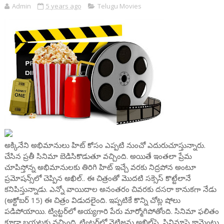
Admin
5 years ago
Telugu Movies
అక్కినేని అభిమానులు హిట్ కోసం ఎప్పటి నుంచో ఎదురుచూస్తున్నారు.
చేసిన ప్రతీ సినిమా బెడిసికొడుతూ వచ్చింది. అయితే ఇంతలా ప్రేమ
చూపిస్తోన్న అభిమానులకు తిరిగి హిట్ ఇచ్చే వరకు నిద్రపోన అంటూ
ప్రమోషన్స్‌లో చెప్పిన అఖిల్.. ఈ చిత్రంతో మొదటి సక్సెస్ కొట్టేలానే
కనిపిస్తున్నాడు. ఎన్నో వాయిదాల అనంతరం చివరకు దసరా కానుకగా నేడు
(అక్టోబర్ 15) ఈ చిత్రం విడుదలైంది. ఇప్పటికే కొన్ని చోట్ల షోలు
పడిపోయాయి. ట్విట్టర్‌లో అయ్యగారి పేరు మార్మోగిపోతోంది. సినిమా ఫలితం
కూడా బయటకు వచ్చింది. ట్విట్టర్‌లో నెటిజన్లు అఖిల్‌పై, సినిమాపై కామెంట్లు