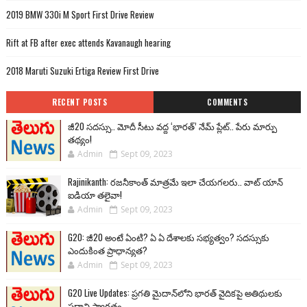
2019 BMW 330i M Sport First Drive Review
Rift at FB after exec attends Kavanaugh hearing
2018 Maruti Suzuki Ertiga Review First Drive
RECENT POSTS
COMMENTS
జీ20 సదస్సు.. మోదీ సీటు వద్ద ‘భారత్’ నేమ్ ప్లేట్‌.. పేరు మార్పు
తథ్యం!
Admin
Sept 09, 2023
Rajinikanth: రజనీకాంత్ మాత్రమే ఇలా చేయగలరు.. వాట్ యాన్
ఐడియా తలైవా!
Admin
Sept 09, 2023
G20: జీ20 అంటే ఏంటి? ఏ ఏ దేశాలకు సభ్యత్వం? సదస్సుకు
ఎందుకింత ప్రాధాన్యత?
Admin
Sept 09, 2023
G20 Live Updates: ప్రగతి మైదాన్‌లోని భారత్ వైదికపై అతిథులకు
ప్రధాని స్వాగతం