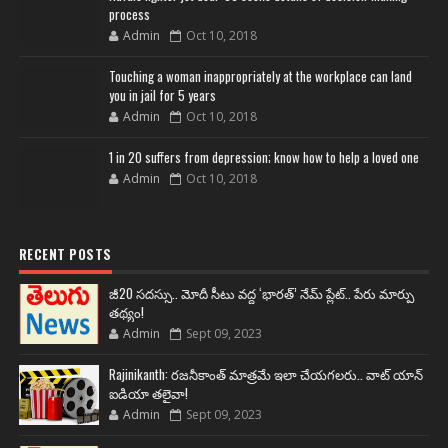
process
Admin
Oct 10, 2018
Touching a woman inappropriately at the workplace can land
you in jail for 5 years
Admin
Oct 10, 2018
1 in 20 suffers from depression; know how to help a loved one
Admin
Oct 10, 2018
RECENT POSTS
జీ20 సదస్సు.. మోదీ సీటు వద్ద ‘భారత్’ నేమ్ ప్లేట్‌.. పేరు మార్పు
తథ్యం!
Admin
Sept 09, 2023
Rajinikanth: రజనీకాంత్ మాత్రమే ఇలా చేయగలరు.. వాట్ యాన్
ఐడియా తలైవా!
Admin
Sept 09, 2023