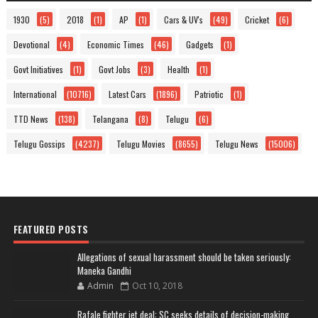
1930
(5)
2018
(1)
AP
(1)
Cars & UV's
(49)
Cricket
(6)
Devotional
(4)
Economic Times
(46)
Gadgets
(1)
Govt Initiatives
(1)
Govt Jobs
(3)
Health
(1)
International
(10716)
Latest Cars
(1896)
Patriotic
(1)
TTD News
(138)
Telangana
(8)
Telugu
(6)
Telugu Gossips
(4237)
Telugu Movies
(8655)
Telugu News
(15006)
FEATURED POSTS
Allegations of sexual harassment should be taken seriously:
Maneka Gandhi
Admin
Oct 10, 2018
Rafale fighter jet deal: SC seeks details of decision-making