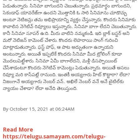
పెడుతున్నారు. సినిమా బాగుందని చెబుతున్నారు. ప్రథమార్థం బాగుందని,
సెకండాఫ్ యావరేజ్‌గా ఉందని మొత్తానికి ఓ సారి సినిమాను చూడొచ్చు
అంటూ నెటిజన్లు తమ అభిప్రాయాన్ని వ్యక్తం చేస్తున్నారు. కొందరు సినిమాకు
కావాలిన నెగెటివ్ రివ్యూలు ఇస్తున్నారు.. సినిమా బాగా లేదని చెబుతున్నారు.
కానీ సినిమా సూపర్ ఉ:ది. మీరు వాటిని నమ్మకండి. ఇది బ్లాక్ బస్టర్ అని
మరో నెటిజన్ కామెంట్ చేశారు. కొందరు లెహరాయి సాంగ్ గురించి
మాట్లాడుతున్నారు. ఫస్ట్ హాఫ్, ఆ పాట అద్బుతంగా ఉన్నాయని
అంటున్నారు. అయితే ఇప్పటికే కొందరు సినిమా మీద ట్రోలింగ్ కూడా
మొదలుపెట్టేశారు. సినిమా ఏమీ బాగాలేదని, మళ్లీ డిసప్పాయింట్
చేసేశాడంటూ కొందరు నెగెటివ్ కామెంట్లు పెడుతున్నారు. అయితే అసలు
రివ్యూ మరి కాసేపట్లే రానుంది. ఇంతకీ అయ్యగారు హిట్ కొట్టారా? లేదా?
నిజంగానే అయ్యగారు నెంబర్ వన్.. అఖిలే నెంబర్ వనే అనే టైటిల్‌కు
న్యాయం చేశాడా? లేదా అనేది తెలుస్తుంది.
By October 15, 2021 at 06:24AM
Read More
https://telugu.samayam.com/telugu-