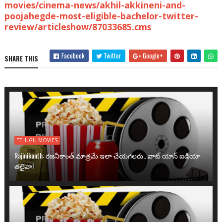
movies/cinema-news/akhil-akkineni-and-
poojahegde-most-eligible-bachelor-twitter-
review/articleshow/87033685.cms
Facebook
Twitter
Google+
SHARE THIS
TELUGU MOVIES
Rajinikanth: రజనీకాంత్ మాత్రమే ఇలా చేయగలరు.. వాట్ యాన్ ఐడియా
తలైవా!