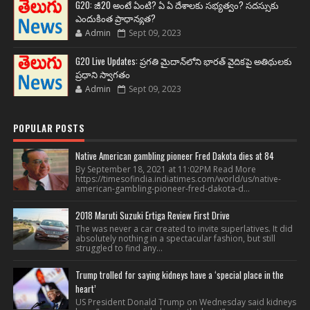
G20: జీ20 అంటే ఏంటి? ఏ ఏ దేశాలకు సభ్యత్వం? సదస్సుకు
ఎందుకింత ప్రాధాన్యత?
Admin
Sept 09, 2023
G20 Live Updates: ప్రగతి మైదాన్‌లోని భారత్ వైదికపై అతిథులకు
ప్రధాని స్వాగతం
Admin
Sept 09, 2023
POPULAR POSTS
Native American gambling pioneer Fred Dakota dies at 84
By September 18, 2021 at 11:02PM Read More
https://timesofindia.indiatimes.com/world/us/native-
american-gambling-pioneer-fred-dakota-d...
2018 Maruti Suzuki Ertiga Review First Drive
The was never a car created to invite superlatives. It did
absolutely nothing in a spectacular fashion, but still
struggled to find any...
Trump trolled for saying kidneys have a ‘special place in the
heart’
US President Donald Trump on Wednesday said kidneys