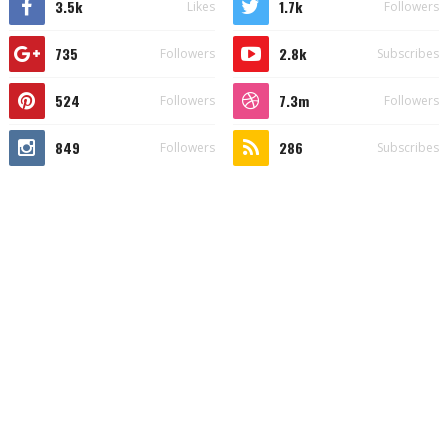
3.5k
1.7k
Likes
Followers
735
2.8k
Followers
Subscribes
524
7.3m
Followers
Followers
849
286
Followers
Subscribes