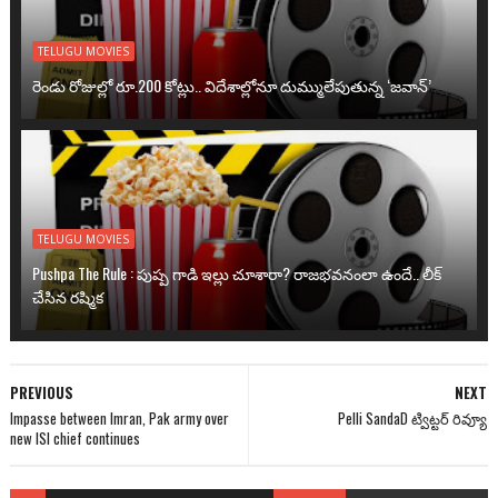
TELUGU MOVIES
రెండు రోజుల్లో రూ.200 కోట్లు.. విదేశాల్లోనూ దుమ్ములేపుతున్న ‘జవాన్’
TELUGU MOVIES
Pushpa The Rule : పుష్ప గాడి ఇల్లు చూశారా? రాజభవనంలా ఉందే.. లీక్
చేసిన రష్మిక
PREVIOUS
NEXT
Impasse between Imran, Pak army over
Pelli SandaD ట్విట్టర్ రివ్యూ
new ISI chief continues