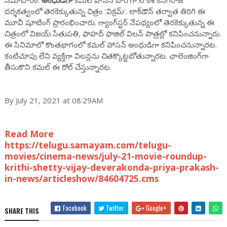
సమాచారం.
అంధుడిగా
కమల్‌ హాసన్‌ హీరోగా లోకేశ్‌ కనగరాజ్‌
దర్శకత్వంలో తెరకెక్కుతున్న చిత్రం ‘విక్రమ్‌’. లాక్‌డౌన్‌ తర్వాత తిరిగి ఈ
మూవీ షూటింగ్ ప్రారంభించారు. గ్యాంగ్‌స్టర్‌ నేపథ్యంలో తెరకెక్కుతున్న ఈ
చిత్రంలో విజయ్‌ సేతుపతి, ఫాహద్‌ ఫాజిల్‌ విలన్‌ పాత్రల్లో కనిపించనున్నారు.
ఈ సినిమాలో కొంతభాగంలో కమల్ హాసన్ అంధుడిగా కనిపించనున్నారట.
కంటిచూపు లేని వ్యక్తిగా విలన్లను చితక్కొట్టబోతున్నారట. ఛాలెంజింగ్‌గా
తీసుకొని కమల్ ఈ రోల్ చేస్తున్నారట.
By July 21, 2021 at 08:29AM
Read More
https://telugu.samayam.com/telugu-
movies/cinema-news/july-21-movie-roundup-
krithi-shetty-vijay-deverakonda-priya-prakash-
in-news/articleshow/84604725.cms
Facebook
Twitter
Google+
SHARE THIS