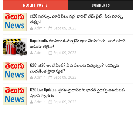
RECENT POSTS
COMMENTS
జీ20 సదస్సు.. మోదీ సీటు వద్ద ‘భారత్’ నేమ్ ప్లేట్‌.. పేరు మార్పు
తథ్యం!
Admin
Sept 09, 2023
Rajinikanth: రజనీకాంత్ మాత్రమే ఇలా చేయగలరు.. వాట్ యాన్
ఐడియా తలైవా!
Admin
Sept 09, 2023
G20: జీ20 అంటే ఏంటి? ఏ ఏ దేశాలకు సభ్యత్వం? సదస్సుకు
ఎందుకింత ప్రాధాన్యత?
Admin
Sept 09, 2023
G20 Live Updates: ప్రగతి మైదాన్‌లోని భారత్ వైదికపై అతిథులకు
ప్రధాని స్వాగతం
Admin
Sept 09, 2023