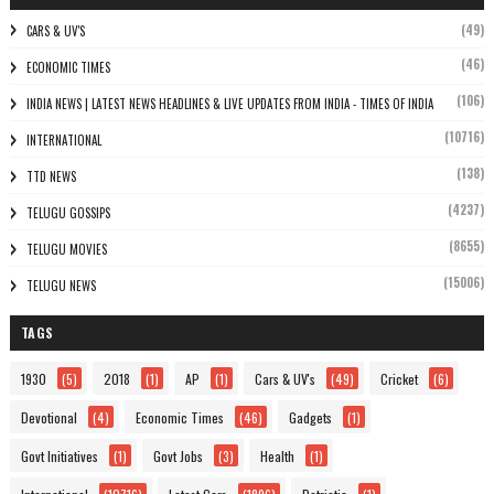
(49)
CARS & UV'S
(46)
ECONOMIC TIMES
(106)
INDIA NEWS | LATEST NEWS HEADLINES & LIVE UPDATES FROM INDIA - TIMES OF INDIA
(10716)
INTERNATIONAL
(138)
TTD NEWS
(4237)
TELUGU GOSSIPS
(8655)
TELUGU MOVIES
(15006)
TELUGU NEWS
TAGS
1930
(5)
2018
(1)
AP
(1)
Cars & UV's
(49)
Cricket
(6)
Devotional
(4)
Economic Times
(46)
Gadgets
(1)
Govt Initiatives
(1)
Govt Jobs
(3)
Health
(1)