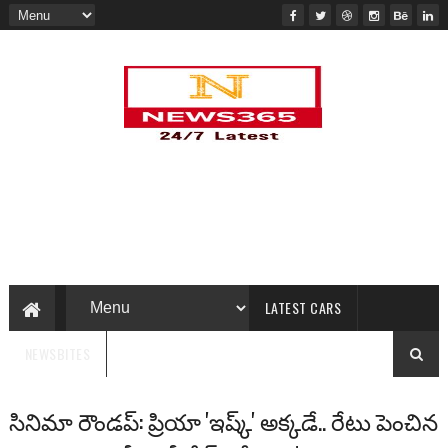
LATEST CARS
NEWSBITES
సినిమా రౌండప్: ప్రియా 'ఇష్క్' అక్కడే.. రేటు పెంచిన