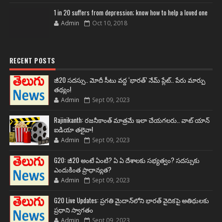
1 in 20 suffers from depression; know how to help a loved one
Admin
Oct 10, 2018
RECENT POSTS
జీ20 సదస్సు.. మోదీ సీటు వద్ద ‘భారత్’ నేమ్ ప్లేట్‌.. పేరు మార్పు
తథ్యం!
Admin
Sept 09, 2023
Rajinikanth: రజనీకాంత్ మాత్రమే ఇలా చేయగలరు.. వాట్ యాన్
ఐడియా తలైవా!
Admin
Sept 09, 2023
G20: జీ20 అంటే ఏంటి? ఏ ఏ దేశాలకు సభ్యత్వం? సదస్సుకు
ఎందుకింత ప్రాధాన్యత?
Admin
Sept 09, 2023
G20 Live Updates: ప్రగతి మైదాన్‌లోని భారత్ వైదికపై అతిథులకు
ప్రధాని స్వాగతం
Admin
Sept 09, 2023