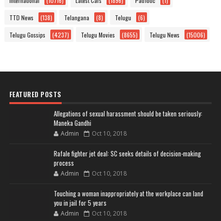
International
(10716)
Latest Cars
(1896)
Patriotic
(1)
TTD News
(138)
Telangana
(8)
Telugu
(6)
Telugu Gossips
(4237)
Telugu Movies
(8655)
Telugu News
(15006)
FEATURED POSTS
Allegations of sexual harassment should be taken seriously:
Maneka Gandhi
Admin
Oct 10, 2018
Rafale fighter jet deal: SC seeks details of decision-making
process
Admin
Oct 10, 2018
Touching a woman inappropriately at the workplace can land
you in jail for 5 years
Admin
Oct 10, 2018