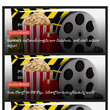
TELUGU MOVIES
Rajinikanth: రజనీకాంత్ మాత్రమే ఇలా చేయగలరు.. వాట్ యాన్ ఐడియా
తలైవా!
TELUGU MOVIES
రెండు రోజుల్లో రూ.200 కోట్లు.. విదేశాల్లోనూ దుమ్ములేపుతున్న ‘జవాన్’