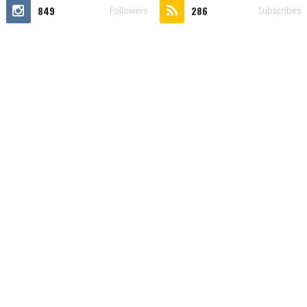
849
286
Followers
Subscribes