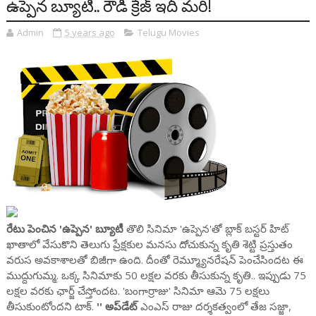
ఉప్పెన బ్యూటీ.. రౌడీ క్రేజ్ ఇదీ మరి!
Admin
5 years ago
Telugu Movies
రేటు పెంచిన 'ఉప్పెన' బ్యూటీ
తొలి సినిమా 'ఉప్పెన'తో బ్లాక్ బస్టర్ హిట్
ఖాతాలో వేసుకొని తెలుగు ప్రేక్షకుల మనసు దోచుకున్న కృతి శెట్టి ప్రస్తుతం
వరుస అవకాశాలతో బిజీగా ఉంది. దీంతో రెమ్మ్యూనరేషన్ పెంచేసిందట ఈ
ముద్దుగుమ్మ. ఒక్క సినిమాకు 50 లక్షల వరకు తీసుకున్న కృతి.. ఇప్పుడు 75
లక్షల వరకు ఛార్జ్ చేస్తోందట. 'బంగార్రాజు' సినిమా ఆమె 75 లక్షలు
తీసుకుంటోందని టాక్.
'' అప్‌డేట్
ఎంఎస్‌ రాజు దర్శకత్వంలో తేజ సజ్జా,