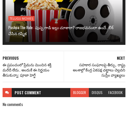
TELUGU MOVIES
Pushpa The Rule : పుష్ప గాడి ఇల్లు చూశారా? రాజభవనంలా ఉందే.. లీక్
చేసిన రష్మిక
PREVIOUS
NEXT
ఈ ప్రపంచంలో ప్రేమను మించిన శక్తి
సహకార సంఘాలపై తీర్పు.. రాష్ట్ర
మరేదీ లేదు.. అందుకే ఈ నిర్ణయం
అంశాల్లో కేంద్ర ఏకపక్ష చట్టాలు చెల్లవని
తీసుకున్నా: పూజా హెగ్డే
సుప్రీం వ్యాఖ్యలు
POST
COMMENT
BLOGGER
DISQUS
FACEBOOK
No comments