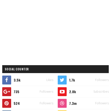
SOCIAL COUNTER
3.5k
1.7k
Likes
Followers
735
2.8k
Followers
Subscribes
524
7.3m
Followers
Followers