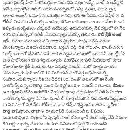
ప్రియా ప్రకాష్‌ హీరో హీరోయిన్లుగా నటించిన చిత్రం ‘ఇష్క్‌’. నాట్‌ ఎ లవ్‌స్టోరీ
అనేది ట్యాగ్‌లైన్‌. ఆర్‌.బి.చౌద‌రి స‌మ‌ర్పణ‌లో ఎన్వీ ప్ర‌సాద్‌, పార‌స్ జైన్‌,
వాకాడ అంజ‌న్ కుమార్ సంయుక్తంగా నిర్మించిన ఈ సినిమాను ఏప్రిల్‌ 23వ
తేదీనే విడుదల చేయాల్సి ఉండగా, కరోనా కారణంగా వాయిదా వేశారు. ఇక
ఇప్పుడు పరిస్థితులు చక్కబడి థియేటర్లు తెరుచుకోకున్న నేపథ్యంలో ఈ నెల
30న థియేటర్స్‌లో రిలీజ్ చేయనున్నట్లు మేకర్స్ తెలిపారు.
రౌడీ క్రేజ్ అంటే
ఇదీ..
కెమెరా ముందుకు వచ్చిరాగానే ప్రేక్షకుల చూపు తనపై పడేలా
చేసుకున్నాడు విజయ్ దేవరకొండ. అర్జున్ రెడ్డి, గీత గోవిందం లాంటి వరుస
హిట్స్ ఖాతాలో వేసుకోవడమే గాక తనదైన మాటలతో అందరినీ అట్రాక్ట్ చేసి
భారీ ఫాలోయింగ్ కూడగట్టుకున్నాడు. మరోవైపు సోషల్ మీడియాలో కూడా
రోజురోజుకూ క్రేజ్‌ పెంచుకుంటూ వస్తున్న విజయ్‌.. మరో రికార్డు సొంతం
చేసుకున్నారు. ఫేస్‌బుక్‌లో 10 మిలియన్‌ ఫాలోవర్ల అభిమానుల్ని
సంపాదించుకున్నాడు విజయ్ దేవరకొండ. దీంతో తెలుగులో ఈ రేంజ్‌
ఫాలోవర్స్‌ ఉన్న అతికొద్ది మంది హీరోల్లో ఒకరిగా విజయ్‌ నిలిచాడు.
కేవలం
ఆ ఒక్కదాని కోసం అరకోటి?
మేర్లపాక గాంధీ దర్శకత్వంలో నితిన్‌ హీరోగా
రాబోతున్న 'మాస్ట్రో' సినిమా షూటింగ్ పూర్తి చేసుకొని విడుదలకు సిద్ధమైంది.
ఈ సినిమాలో నితిన్‌కు జోడీగా నభా నటేష్ నటిస్తుండగా తమన్నా కీలక
పాత్ర పోషిస్తోంది. తాజాగా ఈ మూవీకి సంబంధించి ఓ విషయం
బయటకొచ్చింది. చిత్రంలోని స్పెషల్ సాంగ్ కోసం భారీ రేంజ్ సెట్స్ వేసి ఏకంగా
50 లక్షలు ఖర్చు చేశారట. ఈ పాట సినిమాలో హైలైట్ కానుందని