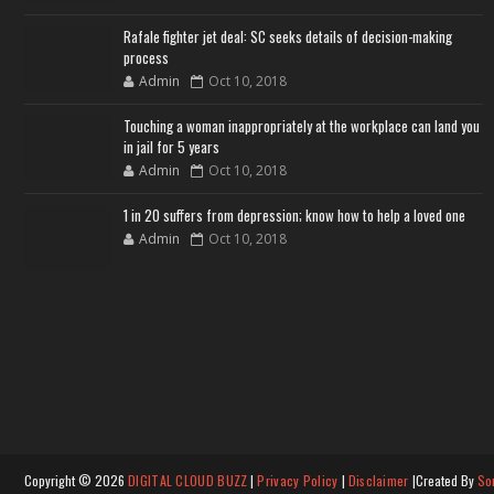
Rafale fighter jet deal: SC seeks details of decision-making
process
Admin
Oct 10, 2018
Touching a woman inappropriately at the workplace can land you
in jail for 5 years
Admin
Oct 10, 2018
1 in 20 suffers from depression; know how to help a loved one
Admin
Oct 10, 2018
Copyright ©
2026
DIGITAL CLOUD BUZZ
|
Privacy Policy
|
Disclaimer
|Created By
So