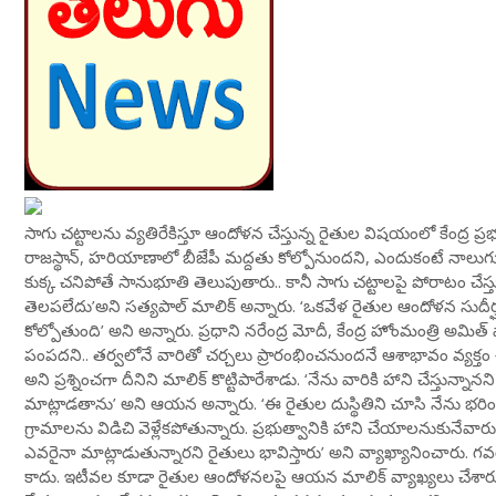
సాగు చట్టాలను వ్యతిరేకిస్తూ ఆందోళన చేస్తున్న రైతుల విషయంలో కేంద్ర ప్
రాజస్థాన్, హరియాణాలో బీజేపీ మద్దతు కోల్పోనుందని, ఎందుకంటే నాలుగు
కుక్క చనిపోతే సానుభూతి తెలుపుతారు.. కానీ సాగు చట్టాలపై పోరాటం చేస
తెలపలేదు’అని సత్యపాల్ మాలిక్ అన్నారు. ‘ఒకవేళ రైతుల ఆందోళన సుదీర
కోల్పోతుంది’ అని అన్నారు. ప్రధాని నరేంద్ర మోదీ, కేంద్ర హోంమంత్రి అమి
పంపదని.. తర్వలోనే వారితో చర్చలు ప్రారంభించనుందనే ఆశాభావం వ్యక్తం 
అని ప్రశ్నించగా దీనిని మాలిక్ కొట్టిపారేశాడు. ‘నేను వారికి హాని చేస్తున్న
మాట్లాడతాను’ అని ఆయన అన్నారు. ‘ఈ రైతుల దుస్థితిని చూసి నేను భరి
గ్రామాలను విడిచి వెళ్లేకపోతున్నారు. ప్రభుత్వానికి హాని చేయాలనుకునేవారు
ఎవరైనా మాట్లాడుతున్నారని రైతులు భావిస్తారు’ అని వ్యాఖ్యానించారు. గ
కాదు. ఇటీవల కూడా రైతుల ఆందోళనలపై ఆయన మాలిక్ వ్యాఖ్యలు చేశారు. 