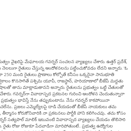
రభుత్వం వైఖరిపై మేఘాలయ గవర్నర్ సంచలన వ్యాఖ్యలు చేశారు. ఉత్తర్ ప్రదేశ్,
 నెలలుగా రైతులు చేస్తున్న ఆందోళనలను పట్టించుకోవడం లేదని అన్నారు. ‘ఓ
్తూ 250 మంది రైతులు ప్రాణాలు కోల్పోతే కనీసం ఒక్కరైనా సానుభూతి
్ఘకాలం కొనసాగితే పశ్చిమ యూపీ, రాజస్థాన్, హరియాణాలో బీజేపీ మద్దతు
త్ షాలతో తాను మాట్లాడుతానని అన్నారు. రైతులను ప్రభుత్వం ఒట్టి చేతులతో
చేశారు. గవర్నర్‌గా వివాదాస్పద ప్రకటనల గురించి ఆందోళన చెందుతున్నారా
ానని ప్రభుత్వం భావిస్తే నేను తప్పుకుంటాను. నేను గవర్నర్ కాకపోయినా
ంచలేను.. ప్రజలు ఎమ్మెల్యేలపై దాడి చేయడంతో బీజేపీ నాయకులు తమ
, తీర్మానం కోరుకోనివారికి నా ప్రకటనలు పార్టీకి హాని కలిగించవు.. తమ కోసం
వర్నర్ సత్యపాల్ మాలిక్‌ ఇటువంటి వివాదాస్పద వ్యాఖ్యలు చేయడం తొలిసారి
రైతు రోజు రోజుకూ పేదవాడిగా మారిపోతుంటే.. ప్రభుత్వ ఉద్యోగుల