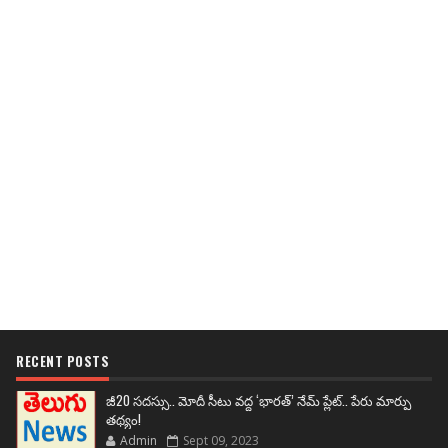
RECENT POSTS
జీ20 సదస్సు.. మోదీ సీటు వద్ద ‘భారత్’ నేమ్ ప్లేట్‌.. పేరు మార్పు
తథ్యం!
Admin
Sept 09, 2023