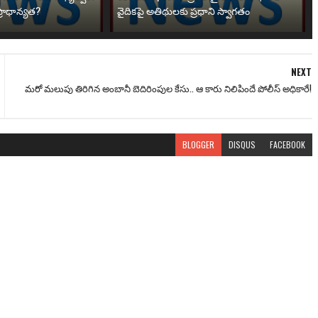
్రాధాన్యత?
వైదికపై అతిథులకు ప్రధాని స్వాగతం
NEXT
మరో మలుపు తిరిగిన అంబానీ బెదిరింపుల కేసు.. ఆ కారు నిలిపిందే పోలీస్ అధికారే!
BLOGGER
DISQUS
FACEBOOK