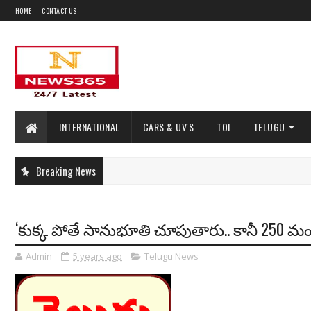
HOME
CONTACT US
INTERNATIONAL
CARS & UV'S
TOI
TELUGU
Breaking News
‘కుక్క పోతే సానుభూతి చూపుతారు.. కానీ 250 మంద
Admin
5 years ago
Telugu News