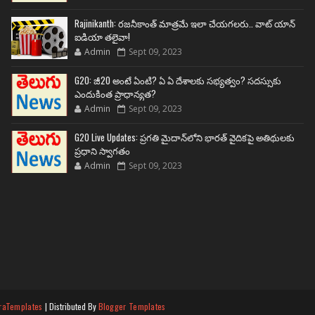
Rajinikanth: రజనీకాంత్ మాత్రమే ఇలా చేయగలరు.. వాట్ యాన్
ఐడియా తలైవా!
Admin
Sept 09, 2023
G20: జీ20 అంటే ఏంటి? ఏ ఏ దేశాలకు సభ్యత్వం? సదస్సుకు
ఎందుకింత ప్రాధాన్యత?
Admin
Sept 09, 2023
G20 Live Updates: ప్రగతి మైదాన్‌లోని భారత్ వైదికపై అతిథులకు
ప్రధాని స్వాగతం
Admin
Sept 09, 2023
raTemplates
| Distributed By
Blogger Templates