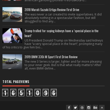
american-gambling-pioneer-fred-dakota-d...
2018 Maruti Suzuki Ertiga Review First Drive
The was never a car created to invite superlatives. It did
absolutely nothing in a spectacular fashion, but still
struggled to find any...
Trump trolled for saying kidneys have a ‘special place in the
heart’
US President Donald Trump on Wednesday said kidneys
have “a very special place in the heart”, prompting many
of his critics to give him bio...
2019 BMW 330i M Sport First Drive Review
The new 3 Series is larger, lighter and far more pleasing
to your inner geek. But is that what really matters? After
all, even BMW define...
TOTAL PAGEVIEWS
1
6
5
1
0
9
6