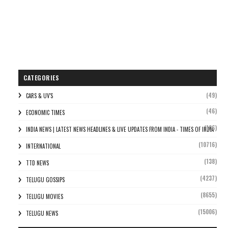
CATEGORIES
(49)
CARS & UV'S
(46)
ECONOMIC TIMES
(106)
INDIA NEWS | LATEST NEWS HEADLINES & LIVE UPDATES FROM INDIA - TIMES OF INDIA
(10716)
INTERNATIONAL
(138)
TTD NEWS
(4237)
TELUGU GOSSIPS
(8655)
TELUGU MOVIES
(15006)
TELUGU NEWS