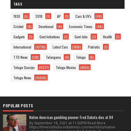
TAGS
1930
(5)
2018
(1)
AP
(1)
Cars & UV's
(49)
Cricket
(6)
Devotional
(4)
Economic Times
(46)
Gadgets
(1)
Govt Initiatives
(1)
Govt Jobs
(3)
Health
(1)
International
(10716)
Latest Cars
(1896)
Patriotic
(1)
TTD News
(138)
Telangana
(8)
Telugu
(6)
Telugu Gossips
(4237)
Telugu Movies
(8655)
Telugu News
(15006)
POPULAR POSTS
Native American gambling pioneer Fred Dakota dies at 84
By September 18, 2021 at 11:02PM Read More
https://timesofindia.indiatimes.com/world/us/native-