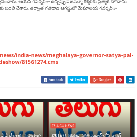
ంచారు. ఆయన గవర్నర్‌గా ఉన్నప్పుడే జమ్మూ కశ్మీర్‌కు ప్రత్యేక హోదాను
ాకు బదిలీ చేశారు. తర్వాత గతేడాది ఆగస్టులో మేఘాలయ గవర్నర్‌గా
-news/india-news/meghalaya-governor-satya-pal-
icleshow/81561274.cms
Facebook
Twitter
Google+
TELUGU NEWS
? ఏ ఏ దేశాలకు సభ్యత్వం?
G20 Live Updates: ప్రగతి మైదాన్‌లోని భారత్