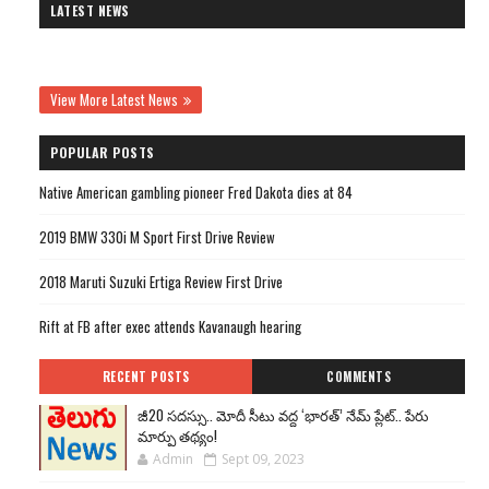
LATEST NEWS
View More Latest News
POPULAR POSTS
Native American gambling pioneer Fred Dakota dies at 84
2019 BMW 330i M Sport First Drive Review
2018 Maruti Suzuki Ertiga Review First Drive
Rift at FB after exec attends Kavanaugh hearing
RECENT POSTS
COMMENTS
జీ20 సదస్సు.. మోదీ సీటు వద్ద ‘భారత్’ నేమ్ ప్లేట్‌.. పేరు
మార్పు తథ్యం!
Admin
Sept 09, 2023