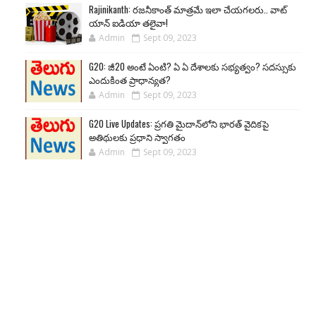
Rajinikanth: రజనీకాంత్ మాత్రమే ఇలా చేయగలరు.. వాట్
యాన్ ఐడియా తలైవా!
Admin
Sept 09, 2023
G20: జీ20 అంటే ఏంటి? ఏ ఏ దేశాలకు సభ్యత్వం? సదస్సుకు
ఎందుకింత ప్రాధాన్యత?
Admin
Sept 09, 2023
G20 Live Updates: ప్రగతి మైదాన్‌లోని భారత్ వైదికపై
అతిథులకు ప్రధాని స్వాగతం
Admin
Sept 09, 2023