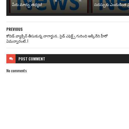
పేరు మార్పు తథ్యం!
సదస్సుకు ఎందుకింత ప
PREVIOUS
కోవిడ్ వ్యాక్సిన్ తీసుకున్న నాగార్జున.. సైడ్ ఎఫెక్ట్స్‌‌ గురించి అక్కినేని హీరో
ఏమన్నారంటే..!
POST
COMMENT
No comments