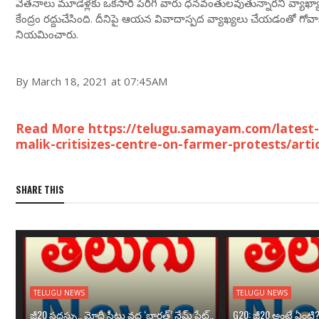
వేతనాలు మూడేళ్లకు ఒకసారి పెరిగి వారు ధనవంతులవుతున్నారని వ్యాఖ్యాని
కేంద్రం రద్దుచేసింది. దీనిపై ఆయన వివాదాస్పద వ్యాఖ్యలు చేయడంతో గోవ
నియమించారు.
By March 18, 2021 at 07:45AM
Read More https://telugu.samayam.com/latest
malik-critisizes-centre-on-farmer-protests/art
SHARE THIS
TELUGU NEWS
TELUGU NEWS
జీ20 సదస్సు.. మోదీ సీటు వద్ద ‘భారత్’ నేమ్ ప్లేట్‌..
G20: జీ20 అంటే ఏంటి