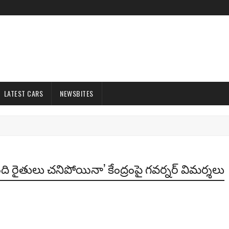
LATEST CARS
NEWSBITES
ి రైతులు చనిపోయినా’ కేంద్రంపై గవర్నర్ విమర్శలు