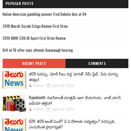
POPULAR POSTS
Native American gambling pioneer Fred Dakota dies at 84
2018 Maruti Suzuki Ertiga Review First Drive
2019 BMW 330i M Sport First Drive Review
Rift at FB after exec attends Kavanaugh hearing
RECENT POSTS
COMMENTS
జీ20 సదస్సు.. మోదీ సీటు వద్ద ‘భారత్’ నేమ్ ప్లేట్‌.. పేరు మార్పు
తథ్యం!
Admin
Sept 09, 2023
Rajinikanth: రజనీకాంత్ మాత్రమే ఇలా చేయగలరు.. వాట్ యాన్
ఐడియా తలైవా!
Admin
Sept 09, 2023
G20: జీ20 అంటే ఏంటి? ఏ ఏ దేశాలకు సభ్యత్వం? సదస్సుకు
ఎందుకింత ప్రాధాన్యత?