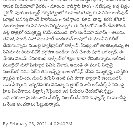
సోషల్ మీడియాలో వైరల్‌గా మారింది. రౌడీస్టార్ హీరోగా నటిస్తున్న కొత్త చిత్రం
'లైగర్'. పూరి జగన్నాథ్ దర్శకత్వంలో రూపొందుతున్న ఈ సినిమా బాలీవుడ్
బ్యూటీ అనన్య పాండే హీరోయిన్‌గా నటిస్తోంది. పూరి, ఛార్మి, కరణ్ జోహార్
సంయుక్తంగా ఈ సినిమాను నిర్మిస్తున్నారు. ఈ చిత్రంలో విజయ్ దేవరకొండ
తల్లి పాత్రలో రమ్యకృష్ణ కనిపించనుంది. పాన్ ఇండియా మూవీగా తెలుగు,
తమిళ, హిందీ సహా పలు సౌత్ ఇండియన్ భాషల్లో ఈ మూవీని రిలీజ్
చేయనున్నారు. ముంబై బ్యాక్‌డ్రాప్‌లో బాక్సింగ్ నేపథ్యంలో తెరకెక్కుతున్న ఈ
సినిమాను రియాలిటీకి దగ్గరగా ఉండేలా ప్లాన్ చేశారు పూరి జగన్నాథ్. ఈ
మేరకు విజయ్ దేవరకొండ బాక్సింగ్‌లో‌ శిక్షణ కూడా తీసుకున్నారు. ఇటీవలే
ముంబైలో మరో షెడ్యూల్ ఫినిష్ చేశారు. అయితే ఈ మూవీ సెట్స్‌పై
విజయ్‌తో దిగిన పిక్‌ని తన ఇన్స్‌స్టా ఖాతాలో షేర్ చేసిన రమ్యకృష్ణ ఆసక్తికర
క్యాప్షన్ ఇచ్చింది. మంచి కంపెనీ ఉంటే పని కూడా పార్టీలానే ఉంటుందని
ఆమె పేర్కొంది. ఇప్పటివరకు విడుదలైన లైగర్ మూవీ అప్‌డేట్స్ సినిమాపై
హైప్ పెంచేశాయి. చిత్రాన్ని సెప్టెంబర్‌ 9న విడుదల చేయబోతున్నట్లు
అధికారికంగా ప్రకటించారు మేకర్స్. విజయ్ దేవరకొండ ఫ్యాన్స్ ఈ మూవీపై
ఓ రేంజ్ అంచనాలు పెట్టుకున్నారు.
By February 23, 2021 at 02:40PM