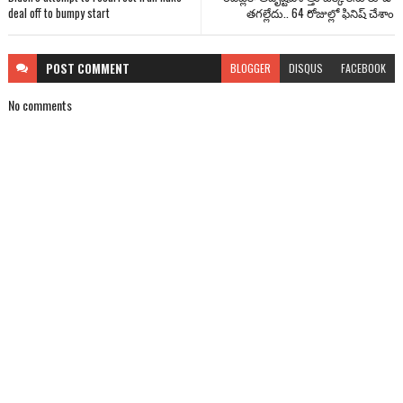
deal off to bumpy start
తగల్లేదు.. 64 రోజుల్లో ఫినిష్ చేశాం
POST
COMMENT
BLOGGER
DISQUS
FACEBOOK
No comments