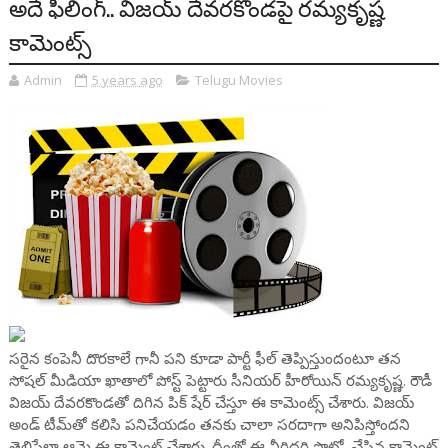
అదే ఫీలింగ్.. విజయ్ దేవరకొండపై రమ్యకృష్ణ
కామెంట్స్
Admin
5 years ago
Telugu Movies
సరైన కంపెనీ దొరకాలే గానీ పని కూడా పార్టీ ఫీల్ తెప్పిస్తుందంటూ తన
సోషల్ మీడియా ఖాతాలో పోస్ట్ పెట్టారు సీనియర్ హీరోయిన్ రమ్యకృష్ణ. రౌడీ
విజయ్ దేవరకొండతో దిగిన పిక్ షేర్ చేస్తూ ఈ కామెంట్స్ చేశారు. విజయ్‌
అండ్ టీమ్‌తో కలిసి పనిచేయడం తనకు చాలా సరదాగా అనిపిస్తోందని
తెలిపేలా ఆమె ఈ కామెంట్ చేశారు. దీంతో ఈ వీరిద్దరి ఫొటో, చేసిన కామెంట్