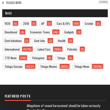
(15006)
TELUGU NEWS
TAGS
1930
(5)
2018
(1)
AP
(1)
Cars & UV's
(49)
Cricket
(6)
Devotional
(4)
Economic Times
(46)
Gadgets
(1)
Govt Initiatives
(1)
Govt Jobs
(3)
Health
(1)
International
(10716)
Latest Cars
(1896)
Patriotic
(1)
TTD News
(138)
Telangana
(8)
Telugu
(6)
Telugu Gossips
(4237)
Telugu Movies
(8655)
Telugu News
(15006)
FEATURED POSTS
Allegations of sexual harassment should be taken seriously: