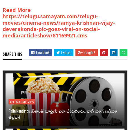
Read More
https://telugu.samayam.com/telugu-
movies/cinema-news/ramya-krishnan-vijay-
deverakonda-pic-goes-viral-on-social-
media/articleshow/81169921.cms
Facebook
Twitter
Google+
SHARE THIS
TELUGU MOVIES
Rajinikanth: రజనీకాంత్ మాత్రమే ఇలా చేయగలరు.. వాట్ యాన్ ఐడియా
తలైవా!