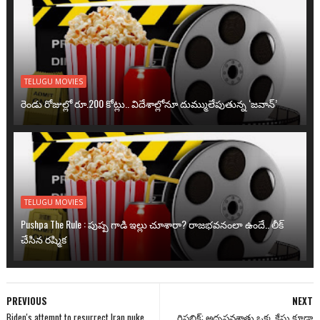
TELUGU MOVIES
రెండు రోజుల్లో రూ.200 కోట్లు.. విదేశాల్లోనూ దుమ్ములేపుతున్న ‘జవాన్’
TELUGU MOVIES
Pushpa The Rule : పుష్ప గాడి ఇల్లు చూశారా? రాజభవనంలా ఉందే.. లీక్
చేసిన రష్మిక
PREVIOUS
NEXT
Biden's attempt to resurrect Iran nuke
రిపబ్లిక్: అదృష్టవశాత్తు ఒక్క కేసు కూడా