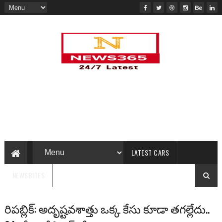
LATEST CARS
NEWSBITES
రిపబ్లిక్: అదృష్టవశాత్తు ఒక్క కేసు కూడా తగల్లేదు..