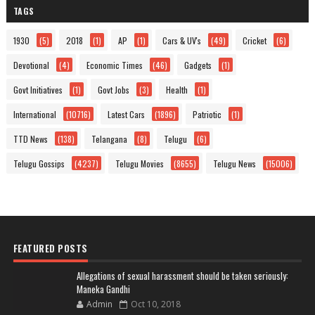
TAGS
1930
(5)
2018
(1)
AP
(1)
Cars & UV's
(49)
Cricket
(6)
Devotional
(4)
Economic Times
(46)
Gadgets
(1)
Govt Initiatives
(1)
Govt Jobs
(3)
Health
(1)
International
(10716)
Latest Cars
(1896)
Patriotic
(1)
TTD News
(138)
Telangana
(8)
Telugu
(6)
Telugu Gossips
(4237)
Telugu Movies
(8655)
Telugu News
(15006)
FEATURED POSTS
Allegations of sexual harassment should be taken seriously:
Maneka Gandhi
Admin
Oct 10, 2018