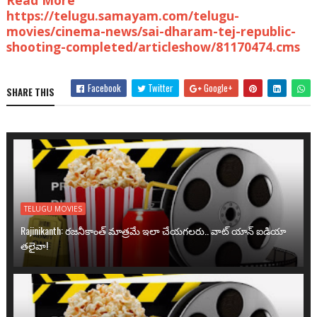
Read More
https://telugu.samayam.com/telugu-
movies/cinema-news/sai-dharam-tej-republic-
shooting-completed/articleshow/81170474.cms
Facebook
Twitter
Google+
SHARE THIS
TELUGU MOVIES
Rajinikanth: రజనీకాంత్ మాత్రమే ఇలా చేయగలరు.. వాట్ యాన్ ఐడియా
తలైవా!