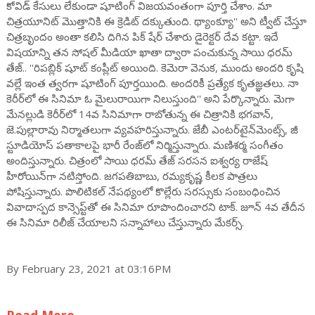
కోవిడ్‌ కేసులు లేకుండా షూటింగ్ విజయవంతంగా పూర్తి చేశాం. మా
చిత్రయూనిట్ మొత్తానికి ఈ క్రెడిట్‌ దక్కుతుంది. థ్యాంక్యూ'' అని ట్వీట్ చేస్తూ
చిత్రబృందం అంతా కలిసి దిగిన పిక్ షేర్ చేశారు డైరెక్టర్ దేవ కట్టా. ఇదే
విషయాన్ని తన సోషల్ మీడియా ఖాతా ద్వారా పంచుకున్న సాయి ధరమ్
తేజ్.. ''రిపబ్లిక్‌ షూట్‌ కంప్లీట్ అయింది. కెమెరా వెనుక, ముందు అందరి కృషి
వల్లే ఇంత త్వరగా షూటింగ్‌ పూర్తయింది. అందరికీ ప్రత్యేక కృతజ్ఞతలు. నా
కెరీర్‌లో ఈ సినిమా ఓ మైలురాయిగా నిలుస్తుంది'' అని పేర్కొన్నారు. మెగా
మేనల్లుడి కెరీర్‌లో 14వ సినిమాగా రాబోతున్న ఈ చిత్రానికి భగవాన్,
జె.పుల్లారావు నిర్మాతలుగా వ్యవహరిస్తున్నారు. జేబీ ఎంటర్‌టైన్‌మెంట్స్‌, జీ
స్టూడియోస్‌ పతాకాలపై భారీ రేంజ్‌లో నిర్మిస్తున్నారు. మణిశర్మ సంగీతం
అందిస్తున్నారు. చిత్రంలో సాయి ధరమ్ తేజ్ సరసన ఐశ్వర్య రాజేష్
హీరోయిన్‌గా నటిస్తోంది. జగపతిబాబు, రమ్యకృష్ణ కీలక పాత్రలు
పోషిస్తున్నారు. పొలిటికల్ నేపథ్యంలో కొల్లేరు సరస్సుకు సంబంధించిన
వివాదాస్పద కాన్సెప్ట్‌తో ఈ సినిమా రూపొందించారని టాక్. జూన్‌ 4వ తేదీన
ఈ సినిమా రిలీజ్ చేయాలని సన్నాహాలు చేస్తున్నారు మేకర్స్.
By February 23, 2021 at 03:16PM