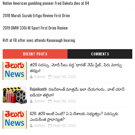
Native American gambling pioneer Fred Dakota dies at 84
2018 Maruti Suzuki Ertiga Review First Drive
2019 BMW 330i M Sport First Drive Review
Rift at FB after exec attends Kavanaugh hearing
RECENT POSTS
COMMENTS
జీ20 సదస్సు.. మోదీ సీటు వద్ద ‘భారత్’ నేమ్ ప్లేట్‌.. పేరు మార్పు
తథ్యం!
Admin
Sept 09, 2023
Rajinikanth: రజనీకాంత్ మాత్రమే ఇలా చేయగలరు.. వాట్ యాన్
ఐడియా తలైవా!
Admin
Sept 09, 2023
G20: జీ20 అంటే ఏంటి? ఏ ఏ దేశాలకు సభ్యత్వం? సదస్సుకు
ఎందుకింత ప్రాధాన్యత?
Admin
Sept 09, 2023