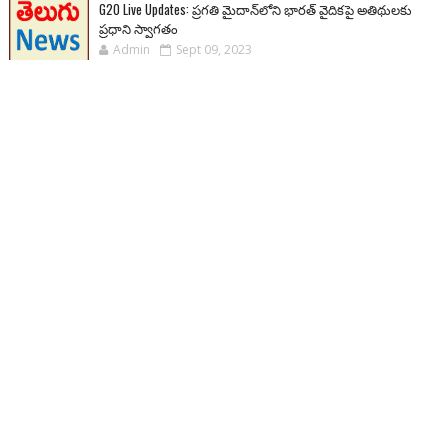
G20 Live Updates: ప్రగతి మైదాన్‌లోని భారత్ వైదికపై అతిథులకు
ప్రధాని స్వాగతం
Admin
Sept 09, 2023