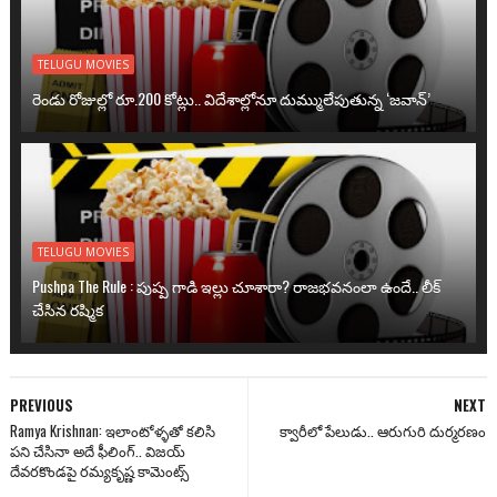
TELUGU MOVIES
రెండు రోజుల్లో రూ.200 కోట్లు.. విదేశాల్లోనూ దుమ్ములేపుతున్న ‘జవాన్’
TELUGU MOVIES
Pushpa The Rule : పుష్ప గాడి ఇల్లు చూశారా? రాజభవనంలా ఉందే.. లీక్
చేసిన రష్మిక
PREVIOUS
NEXT
Ramya Krishnan: ఇలాంటోళ్ళతో కలిసి
క్వారీలో పేలుడు.. ఆరుగురి దుర్మరణం
పని చేసినా అదే ఫీలింగ్.. విజయ్
దేవరకొండపై రమ్యకృష్ణ కామెంట్స్