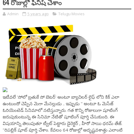
64 రోజుల్లో ఫినిష్ చేశాం
Admin
5 years ago
Telugu Movies
ఇటీవలే 'సోలో బ్రతుకే సో బెటర్' అంటూ బ్యాచిలర్ లైఫ్ లోని కిక్ ఎలా
ఉంటుందో చెప్పిన మెగా మేనల్లుడు .. ఇప్పుడు '' అంటూ ఓ మెసేజ్
ఓరియెంటెడ్ సినిమాలో నటిస్తున్నారు. గత కొన్ని రోజులుగా షూటింగ్
జరుపుకుంటున్న ఈ సినిమా నేటితో షూటింగ్ పూర్తి చేసుకుంది. ఈ
విషయాన్ని తెలుపుతూ ట్వీట్ పెట్టారు డైరెక్టర్ , హీరో సాయి ధరమ్ తేజ్.
''రిపబ్లిక్‌ షూట్‌ పూర్తి చేశాం. కేవలం 64 రోజుల్లో అదృష్టవశాత్తు ఎలాంటి