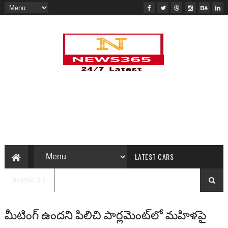
LATEST CARS
NEWSBITES
మీటింగ్ ఉందని పిలిచి పార్లమెంట్‌లో మహిళపై