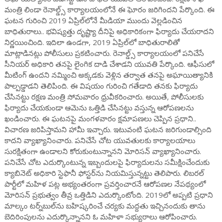
మంత్రి లిండా రెనాల్డ్స్ కార్యాలయంలోనే ఈ ఘోరం జరిగిందని పేర్కొంది. ఈ
ఘటన గురించి 2019 ఏప్రిల్‌లోనే మీడియా ముందు వెల్లడించిన
బాధితురాలు.. భవిష్యత్తు దృష్ట్యా దీనిపై అధికారికంగా ఫిర్యాదు చేయరాదని
నిర్ణయించింది. ఇదిలా ఉండగా, 2019 ఏప్రిల్‌లో బాధితురాలితో
మాట్లాడినట్లు పోలీసులు ప్రకటించారు. రెనాల్డ్స్ కార్యాలయంలో పనిచేసే
సీనియర్ అధికారి తనపై లైంగిక దాడి చేశాడని యువతి పేర్కొంది. ఆఫీసులో
మీటింగ్ ఉందని నమ్మించి అక్కడకు వెళ్లిన తర్వాత తనపై అఘాయిత్యానికి
పాల్పడ్డాడని తెలిపింది. ఈ విషయం గురించి గతేడాది తనకు ఫిర్యాదు
చేసినట్టు రక్షణ మంత్రి సోమవారం ధ్రువీకరించారు. అయితే, పోలీసులకు
ఫిర్యాదు చేయకుండా ఆమెను ఒత్తిడి చేసినట్టు వస్తున్న ఆరోపణలను
ఖండించారు. ఈ ఘటనపై మంగళవారం క్షమాపణలు చెప్పిన ప్రధాని..
విచారణ జరిపిస్తామని హామీ ఇచ్చారు. ఇటువంటి ఘటన జరిగుండాల్సింది
కాదని వ్యాఖ్యానించారు. పనిచేసే చోట యువతులకు కార్యాలయాలు
సురక్షితంగా ఉండాలని కోరుకుంటున్నానని మోరిసన్ వ్యాఖ్యానించారు.
పనిచేసే చోట ఎదుర్కొంటున్న ఇబ్బందులపై ఫిర్యాదులను సమీక్షించేందుకు
క్యాబినెట్ అధికారి స్టెఫానీ ఫోస్టర్‌ను నియమిస్తున్నట్టు తెలిపారు. లిబరల్
పార్టీలో మహిళ పట్ల అభ్యంతరంగా ప్రవర్తించారనే ఆరోపణల నేపథ్యంలో
మోరిసన్‌ ప్రభుత్వం తీవ్ర ఒత్తిడిని ఎదుర్కొంటోంది. 2019లో అప్పటి ప్రధాని
మాల్కం టర్న్‌బుల్‌ను బహిష్కరించే చర్యకు మద్దతు ఇచ్చినందుకు తాను
బెదిరింపులను ఎదుర్కొన్నానని ఓ మహిళా సభ్యురాలు ఆరోపించారు.