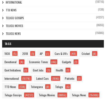
(10716)
INTERNATIONAL
(138)
TTD NEWS
(4237)
TELUGU GOSSIPS
(8655)
TELUGU MOVIES
(15006)
TELUGU NEWS
TAGS
1930
(5)
2018
(1)
AP
(1)
Cars & UV's
(49)
Cricket
(6)
Devotional
(4)
Economic Times
(46)
Gadgets
(1)
Govt Initiatives
(1)
Govt Jobs
(3)
Health
(1)
International
(10716)
Latest Cars
(1896)
Patriotic
(1)
TTD News
(138)
Telangana
(8)
Telugu
(6)
Telugu Gossips
(4237)
Telugu Movies
(8655)
Telugu News
(15006)