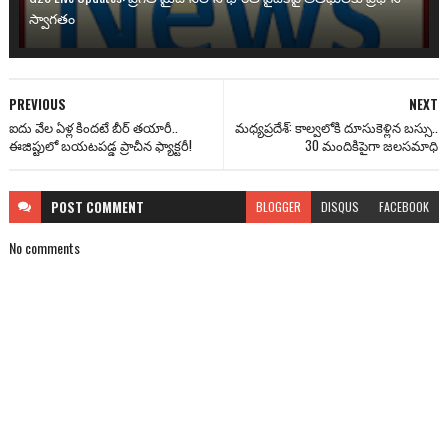
స్వాగతం
PREVIOUS
NEXT
ఐదు వేల ఏళ్ల కిందటే బీర్ తయారీ..
మధ్యప్రదేశ్: కాల్వలోకి దూసుకెళ్లిన బస్సు..
ఈజిప్టులో బయటపడ్డ ప్రాచీన ఫ్యాక్టరీ!
30 మందికిపైగా జలసమాధి
POST
COMMENT
BLOGGER
DISQUS
FACEBOOK
No comments