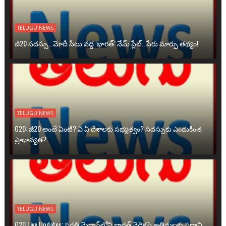
TELUGU NEWS
జీ20 సదస్సు.. మోదీ సీటు వద్ద ‘భారత్’ నేమ్ ప్లేట్‌.. పేరు మార్పు తథ్యం!
TELUGU NEWS
G20: జీ20 అంటే ఏంటి? ఏ ఏ దేశాలకు సభ్యత్వం? సదస్సుకు ఎందుకింత
ప్రాధాన్యత?
TELUGU NEWS
G20 Live Updates: ప్రగతి మైదాన్‌లోని భారత్ వైదికపై అతిథులకు ప్రధాని