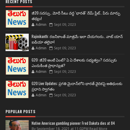
RECENT POSTS
జీ20 సదస్సు.. మోదీ సీటు వద్ద ‘భారత్’ నేమ్ ప్లేట్‌.. పేరు మార్పు
తథ్యం!
Admin
Sept 09, 2023
Rajinikanth: రజనీకాంత్ మాత్రమే ఇలా చేయగలరు.. వాట్ యాన్
ఐడియా తలైవా!
Admin
Sept 09, 2023
G20: జీ20 అంటే ఏంటి? ఏ ఏ దేశాలకు సభ్యత్వం? సదస్సుకు
ఎందుకింత ప్రాధాన్యత?
Admin
Sept 09, 2023
G20 Live Updates: ప్రగతి మైదాన్‌లోని భారత్ వైదికపై అతిథులకు
ప్రధాని స్వాగతం
Admin
Sept 09, 2023
POPULAR POSTS
Native American gambling pioneer Fred Dakota dies at 84
By September 18, 2021 at 11:02PM Read More