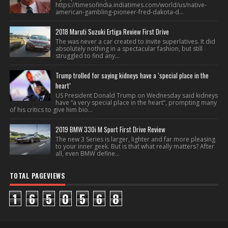
https://timesofindia.indiatimes.com/world/us/native-
american-gambling-pioneer-fred-dakota-d...
2018 Maruti Suzuki Ertiga Review First Drive
The was never a car created to invite superlatives. It did
absolutely nothing in a spectacular fashion, but still
struggled to find any...
Trump trolled for saying kidneys have a ‘special place in the
heart’
US President Donald Trump on Wednesday said kidneys
have “a very special place in the heart”, prompting many
of his critics to give him bio...
2019 BMW 330i M Sport First Drive Review
The new 3 Series is larger, lighter and far more pleasing
to your inner geek. But is that what really matters? After
all, even BMW define...
TOTAL PAGEVIEWS
1
6
5
0
5
6
8