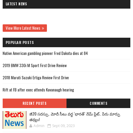
LATEST NEWS
View More Latest News
POPULAR POSTS
Native American gambling pioneer Fred Dakota dies at 84
2019 BMW 330i M Sport First Drive Review
2018 Maruti Suzuki Ertiga Review First Drive
Rift at FB after exec attends Kavanaugh hearing
RECENT POSTS
COMMENTS
జీ20 సదస్సు.. మోదీ సీటు వద్ద ‘భారత్’ నేమ్ ప్లేట్‌.. పేరు మార్పు
తథ్యం!
Admin
Sept 09, 2023