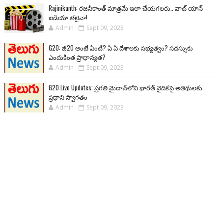
Rajinikanth: రజనీకాంత్ మాత్రమే ఇలా చేయగలరు.. వాట్ యాన్
ఐడియా తలైవా!
Admin
Sept 09, 2023
G20: జీ20 అంటే ఏంటి? ఏ ఏ దేశాలకు సభ్యత్వం? సదస్సుకు
ఎందుకింత ప్రాధాన్యత?
Admin
Sept 09, 2023
G20 Live Updates: ప్రగతి మైదాన్‌లోని భారత్ వైదికపై అతిథులకు
ప్రధాని స్వాగతం
Admin
Sept 09, 2023