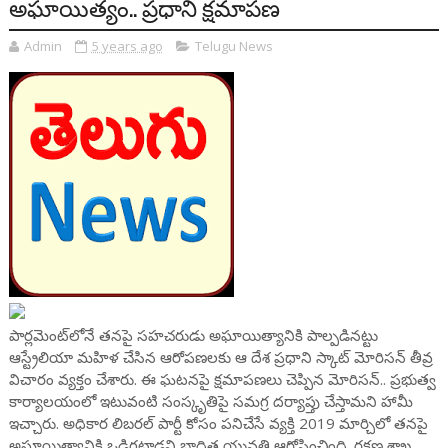
అఘాయిత్యం.. ప్రధాని క్షమాపణ
Admin
5 years ago
Telugu News
పార్లమెంట్‌లోనే తనపై సహచరుడు అఘాయిత్యానికి పాల్పడినట్టు
ఆస్ట్రేలియా మహిళ చేసిన ఆరోపణలకు ఆ దేశ ప్రధాని స్కాట్ మోరిసన్ తీవ్ర
విచారం వ్యక్తం చేశారు. ఈ ఘటనపై క్షమాపణలు చెప్పిన మోరిసన్.. ప్రభుత్వ
కార్యాలయంలో ఇటువంటి సంస్కృతిపై సమగ్ర దర్యాప్తు చేస్తామని హామీ
ఇచ్చారు. అధికార లిబరల్ పార్టీ కోసం పనిచేసే వ్యక్తి 2019 మార్చిలో తనపై
అఘాయిత్యానికి ఒడిగట్టాడని బాధిత యువతి ఆరోపించింది. రక్షణ శాఖ