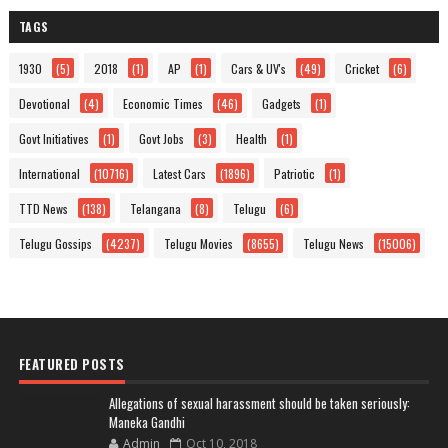
TAGS
1930
(5)
2018
(1)
AP
(1)
Cars & UV's
(49)
Cricket
(6)
Devotional
(4)
Economic Times
(46)
Gadgets
(1)
Govt Initiatives
(1)
Govt Jobs
(3)
Health
(1)
International
(10716)
Latest Cars
(1896)
Patriotic
(1)
TTD News
(138)
Telangana
(8)
Telugu
(6)
Telugu Gossips
(4237)
Telugu Movies
(8655)
Telugu News
(15006)
FEATURED POSTS
Allegations of sexual harassment should be taken seriously:
Maneka Gandhi
Admin
Oct 10, 2018