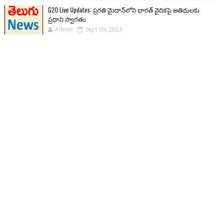
G20 Live Updates: ప్రగతి మైదాన్‌లోని భారత్ వైదికపై అతిథులకు
ప్రధాని స్వాగతం
Admin
Sept 09, 2023