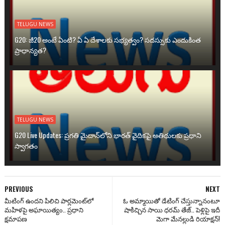
TELUGU NEWS
G20: జీ20 అంటే ఏంటి? ఏ ఏ దేశాలకు సభ్యత్వం? సదస్సుకు ఎందుకింత
ప్రాధాన్యత?
TELUGU NEWS
G20 Live Updates: ప్రగతి మైదాన్‌లోని భారత్ వైదికపై అతిథులకు ప్రధాని
స్వాగతం
PREVIOUS
NEXT
మీటింగ్ ఉందని పిలిచి పార్లమెంట్‌లో
ఓ అమ్మాయితో డేటింగ్ చేస్తున్నానంటూ
మహిళపై అఘాయిత్యం.. ప్రధాని
షాకిచ్చిన సాయి ధరమ్ తేజ్.. పెళ్లిపై ఇదీ
క్షమాపణ
మెగా మేనల్లుడి రియాక్షన్!