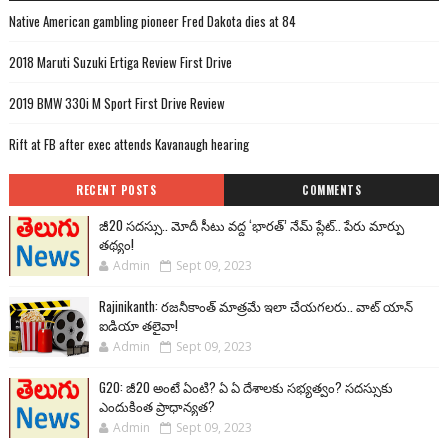
Native American gambling pioneer Fred Dakota dies at 84
2018 Maruti Suzuki Ertiga Review First Drive
2019 BMW 330i M Sport First Drive Review
Rift at FB after exec attends Kavanaugh hearing
RECENT POSTS
COMMENTS
జీ20 సదస్సు.. మోదీ సీటు వద్ద ‘భారత్’ నేమ్ ప్లేట్‌.. పేరు మార్పు
తథ్యం!
Admin
Sept 09, 2023
Rajinikanth: రజనీకాంత్ మాత్రమే ఇలా చేయగలరు.. వాట్ యాన్
ఐడియా తలైవా!
Admin
Sept 09, 2023
G20: జీ20 అంటే ఏంటి? ఏ ఏ దేశాలకు సభ్యత్వం? సదస్సుకు
ఎందుకింత ప్రాధాన్యత?
Admin
Sept 09, 2023