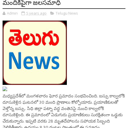
మందికిపైగా జలసమాధి
Admin
5 years ago
Telugu News
మధ్యప్రదేశ్‌లో మంగళవారం ఘోర ప్రమాదం సంభవించింది. బస్సు కాల్వలోకి
దూసుకెళ్లిన ఘటనలో 30 మంది ప్రాణాలు కోల్పోయారు. ప్రయాణికులతో
వెళ్తోన్న బస్సు.. సిధి జిల్లా పట్నా వద్ద వంతెనపై నుంచి కాల్వలోకి
దూసుకెళ్లింది. ఈ ప్రమాదంలో ఏడుగురు ప్రయాణికులు సురక్షితంగా ఒడ్డుకు
చేరుకున్నారు. ఇప్పటి వరకు 28 మృతదేహాలను సహాయక సిబ్బంది
వెలికితీశారు. ఉదయం 8.30 గంటల ప్రాంతంలో ఈ ప్రమాదం