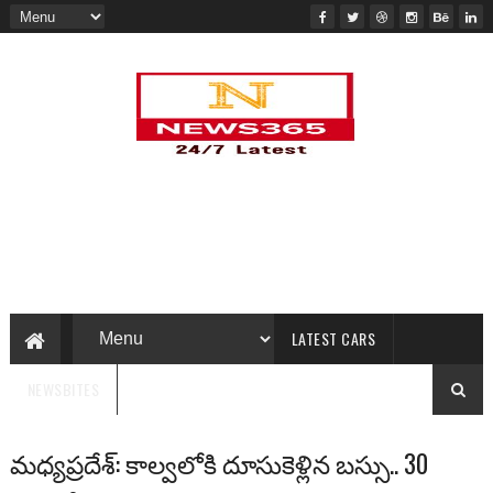
LATEST CARS
NEWSBITES
మధ్యప్రదేశ్: కాల్వలోకి దూసుకెళ్లిన బస్సు.. 30