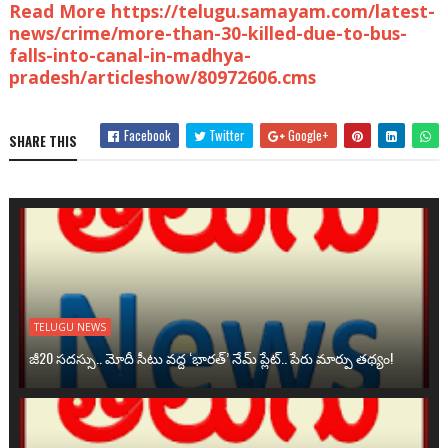
Read More https://telugu.samayam.com/latest-
news/crime/more-than-30-killed-due-to-bus-
falls-into-canal-in-madhya-
pradesh/articleshow/80972606.cms
Facebook
Twitter
Google+
SHARE THIS
TELUGU NEWS
జీ20 సదస్సు.. మోదీ సీటు వద్ద ‘భారత్’ నేమ్ ప్లేట్‌.. పేరు మార్పు తథ్యం!