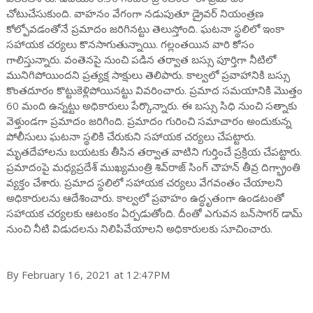
చోటుచేసుకుంది. వాహనం వేగంగా నడుపుతూ డ్రైవర్ నియంత్రణ
కోల్పోవడంతోనే ప్రమాదం జరిగినట్టు తెలుస్తోంది. ఘటనా స్థలిలో ఇంకా
సహాయక చర్యలు కొనసాగుతున్నాయి. గల్లంతయిన వారి కోసం
గాలిస్తున్నారు. వంతెనపై నుంచి పడిన తర్వాత బస్సు పూర్తిగా నీటిలో
మునిగిపోయిందని ప్రత్యక్ష సాక్షులు తెలిపారు. కాల్వలో ప్రవాహానికి బస్సు
కొంతదూరం కొట్టుకెళ్లిపోయినట్టు వివరించారు. ప్రమాద సమయానికి మొత్తం
60 మంది ఉన్నట్టు అధికారులు పేర్కొన్నారు. ఈ బస్సు సిధి నుంచి సత్నాకు
వెళ్తుండగా ప్రమాదం జరిగింది. ప్రమాదం గురించి సమాచారం అందుకున్న
పోలీసులు ఘటనా స్థలికి చేరుకుని సహాయక చర్యలు చేపట్టారు.
మృతదేహాలను బయటకు తీసిన తర్వాత వాటిని గుర్తించే ప్రక్రియ చేపట్టారు.
ప్రమాదంపై మధ్యప్రదేశ్ ముఖ్యమంత్రి శివ్‌రాజ్ సింగ్ చౌహన్ తీవ్ర దిగ్భ్రాంతి
వ్యక్తం చేశారు. ప్రమాద స్థలిలో సహాయక చర్యలు వేగవంతం చేయాలని
అధికారులను ఆదేశించారు. కాల్వలో ప్రవాహం ఉద్ధృతంగా ఉండటంతో
సహాయక చర్యలకు ఆటంకం ఏర్పడుతోంది. దీంతో ఎగువన బన్‌సాగర్ డామ్
నుంచి నీటి విడుదలను నిలిపివేయాలని అధికారులకు సూచించారు.
By February 16, 2021 at 12:47PM