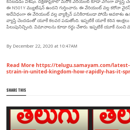
కనబడడం విశేషం. దక్షిణాఫ్రికాలో మరొక వేరియంట్ కూడా వేగంగా వ్యాప్తి చెం
ఈ N501Y మ్యుటేషన్ ఉందని గుర్తించారు. ఈ వేరియంట్ వల్ల కరోనా వై
అదేవిధంగా ఈ వేరియంట్ వల్ల వ్యాక్సిన్ పనికిరాకుండా పోయే అవకాశం ఉన్న
వ్యాప్తి చెందడంతో యూకే కలవర పడుతోంది. ఇప్పటికే యూకే కఠిన ఆంక్షలు వ
పిలుపునిచ్చింది. విమానాలను కూడా రద్దు చేశారు. ఇప్పటికే యూకే నుంచి 
By December 22, 2020 at 10:47AM
Read More https://telugu.samayam.com/latest-
strain-in-united-kingdom-how-rapidly-has-it-s
SHARE THIS