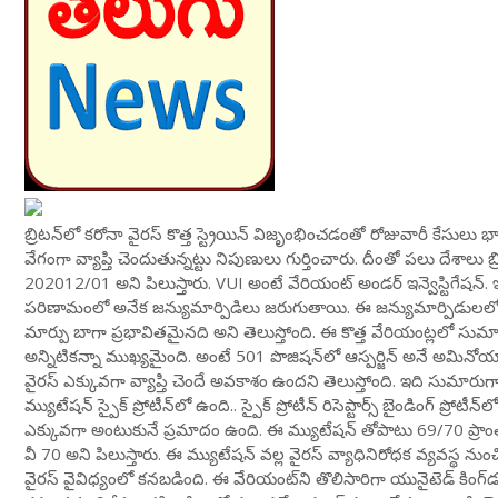
బ్రిటన్‌లో కరోనా వైరస్ కొత్త స్ట్రెయిన్‌ విజృంభించడంతో రోజువారీ కేసుల
వేగంగా వ్యాప్తి చెందుతున్నట్టు నిపుణులు గుర్తించారు. దీంతో పలు దేశాలు 
202012/01 అని పిలుస్తారు. VUI అంటే వేరియంట్ అండర్ ఇన్వెస్టిగేషన్. ఇద
పరిణామంలో అనేక జన్యుమార్పిడిలు జరుగుతాయి. ఈ జన్యుమార్పిడులలో
మార్పు బాగా ప్రభావితమైనది అని తెలుస్తోంది. ఈ కొత్త వేరియంట్లలో స
అన్నిటికన్నా ముఖ్యమైంది. అంటే 501 పొజిషన్‌లో ఆస్పర్జిన్ అనే అమినో
వైరస్ ఎక్కువగా వ్యాప్తి చెందే అవకాశం ఉందని తెలుస్తోంది. ఇది సుమార
మ్యుటేషన్ స్పైక్ ప్రోటీన్‌లో ఉంది.. స్పైక్ ప్రోటీన్ రిసెప్టార్స్ బైండింగ్ ప
ఎక్కువగా అంటుకునే ప్రమాదం ఉంది. ఈ మ్యుటేషన్ తోపాటు 69/70 ప్రాంతంలో 
వీ 70 అని పిలుస్తారు. ఈ మ్యుటేషన్ వల్ల వైరస్ వ్యాధినిరోధక వ్యవస్
వైరస్ వైవిధ్యంలో కనబడింది. ఈ వేరియంట్‌ని తొలిసారిగా యునైటెడ్ కింగ్‌డమ్