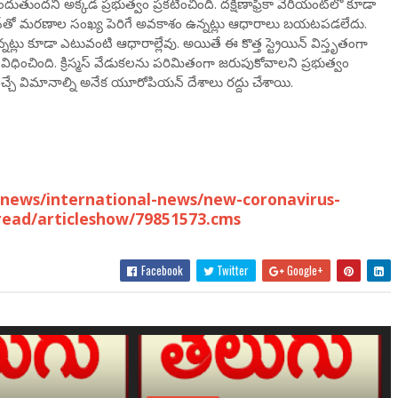
దుతుందని అక్కడ ప్రభుత్వం ప్రకటించింది. దక్షిణాఫ్రికా వేరియంట్‌లో కూడా
రస్‌తో మరణాల సంఖ్య పెరిగే అవకాశం ఉన్నట్లు ఆధారాలు బయటపడలేదు.
ట్లు కూడా ఎటువంటి ఆధారాల్లేవు. అయితే ఈ కొత్త స్ట్రెయిన్ విస్తృతంగా
ిధించింది. క్రిస్మస్ వేడుకలను పరిమితంగా జరుపుకోవాలని ప్రభుత్వం
వచ్చే విమానాల్ని అనేక యూరోపియన్ దేశాలు రద్దు చేశాయి.
news/international-news/new-coronavirus-
pread/articleshow/79851573.cms
Facebook
Twitter
Google+