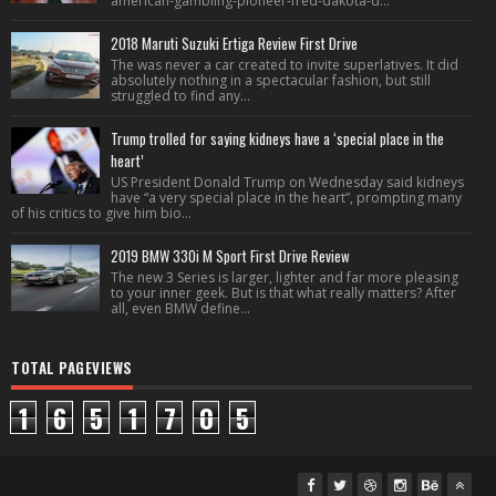
american-gambling-pioneer-fred-dakota-d...
2018 Maruti Suzuki Ertiga Review First Drive
The was never a car created to invite superlatives. It did
absolutely nothing in a spectacular fashion, but still
struggled to find any...
Trump trolled for saying kidneys have a ‘special place in the
heart’
US President Donald Trump on Wednesday said kidneys
have “a very special place in the heart”, prompting many
of his critics to give him bio...
2019 BMW 330i M Sport First Drive Review
The new 3 Series is larger, lighter and far more pleasing
to your inner geek. But is that what really matters? After
all, even BMW define...
TOTAL PAGEVIEWS
1
6
5
1
7
0
5