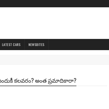
LATEST CARS
NEWSBITES
ి? ఎందుకీ కలవరం? అంత ప్రమాదికారా?