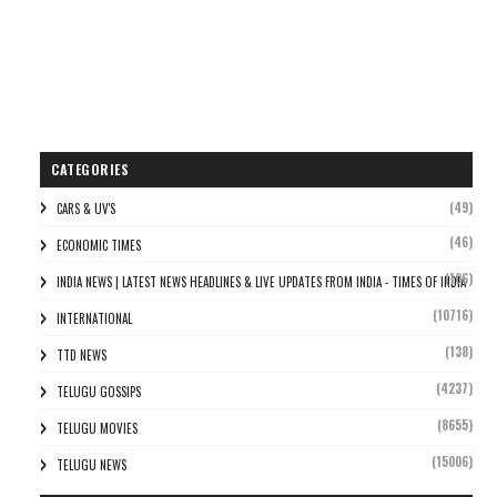
CATEGORIES
(49)
CARS & UV'S
(46)
ECONOMIC TIMES
(106)
INDIA NEWS | LATEST NEWS HEADLINES & LIVE UPDATES FROM INDIA - TIMES OF INDIA
(10716)
INTERNATIONAL
(138)
TTD NEWS
(4237)
TELUGU GOSSIPS
(8655)
TELUGU MOVIES
(15006)
TELUGU NEWS