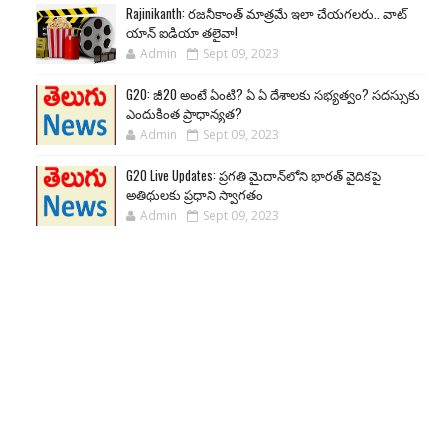
Rajinikanth: రజనీకాంత్ మాత్రమే ఇలా చేయగలరు.. వాట్
యాన్ ఐడియా తలైవా!
Admin
Sept 09, 2023
G20: జీ20 అంటే ఏంటి? ఏ ఏ దేశాలకు సభ్యత్వం? సదస్సుకు
ఎందుకింత ప్రాధాన్యత?
Admin
Sept 09, 2023
G20 Live Updates: ప్రగతి మైదాన్‌లోని భారత్ వైదికపై
అతిథులకు ప్రధాని స్వాగతం
Admin
Sept 09, 2023