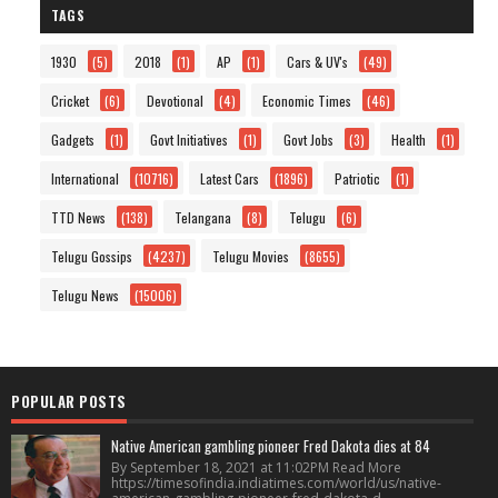
TAGS
1930
(5)
2018
(1)
AP
(1)
Cars & UV's
(49)
Cricket
(6)
Devotional
(4)
Economic Times
(46)
Gadgets
(1)
Govt Initiatives
(1)
Govt Jobs
(3)
Health
(1)
International
(10716)
Latest Cars
(1896)
Patriotic
(1)
TTD News
(138)
Telangana
(8)
Telugu
(6)
Telugu Gossips
(4237)
Telugu Movies
(8655)
Telugu News
(15006)
POPULAR POSTS
Native American gambling pioneer Fred Dakota dies at 84
By September 18, 2021 at 11:02PM Read More
https://timesofindia.indiatimes.com/world/us/native-