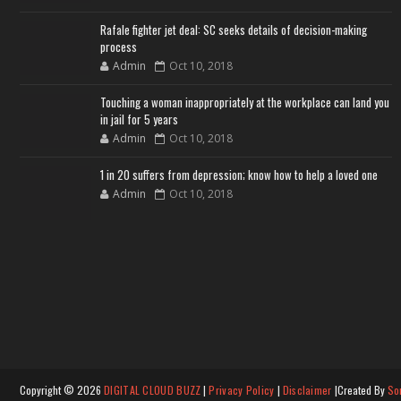
Rafale fighter jet deal: SC seeks details of decision-making
process
Admin
Oct 10, 2018
Touching a woman inappropriately at the workplace can land you
in jail for 5 years
Admin
Oct 10, 2018
1 in 20 suffers from depression; know how to help a loved one
Admin
Oct 10, 2018
Copyright ©
2026
DIGITAL CLOUD BUZZ
|
Privacy Policy
|
Disclaimer
|Created By
So