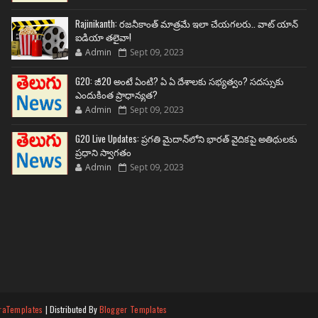
Rajinikanth: రజనీకాంత్ మాత్రమే ఇలా చేయగలరు.. వాట్ యాన్
ఐడియా తలైవా!
Admin
Sept 09, 2023
G20: జీ20 అంటే ఏంటి? ఏ ఏ దేశాలకు సభ్యత్వం? సదస్సుకు
ఎందుకింత ప్రాధాన్యత?
Admin
Sept 09, 2023
G20 Live Updates: ప్రగతి మైదాన్‌లోని భారత్ వైదికపై అతిథులకు
ప్రధాని స్వాగతం
Admin
Sept 09, 2023
raTemplates
| Distributed By
Blogger Templates