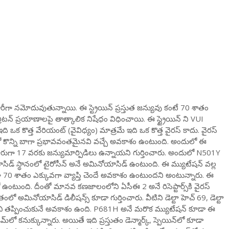
ు భారీగా నమోదువుతున్నాయి. ఈ స్ట్రెయిన్ ప్రస్తుత జన్యువు కంటే 70 శాతం
బ్రిటన్ ప్రయాణాలపై తాత్కాలిక నిషేధం విధించాయి. ఈ స్ట్రైయిన్ ని VUI
ి ఒక కొత్త వేరియంట్ (వైవిధ్యం) మాత్రమే ఇది ఒక కొత్త వైరస్ కాదు. వైరస్
 కొన్ని బాగా ప్రభావవంతమైనవి వచ్చే అవకాశం ఉంటుంది. అందులో ఈ
ుమారుగా 17 వరకు జన్యుమార్పిడిలు ఉన్నాయని గుర్తించారు. అందులో N501Y
యాసిడ్ స్థానంలో టైరోసీన్ అనే అమినోయాసిడ్ ఉంటుంది. ఈ మ్యుటేషన్ వల్ల
ుగా 70 శాతం ఎక్కువగా వ్యాప్తి చెందే అవకాశం ఉంటుందని అంటున్నారు. ఈ
్రోటీన్‌లో ఉంటుంది. దీంతో మానవ కణజాలంలోని ఏసీఈ 2 అనే రిసెప్టార్స్‌కి వైరస్
అమినోయాసిడ్ డిలీషన్స్ కూడా గుర్తించారు. వీటిని డెల్టా హెచ్ 69, డెల్టా
థ నుంచి తప్పించుకునే అవకాశం ఉంది. P681H అనే మరొక మ్యుటేషన్ కూడా ఈ
‌లో కనుక్కున్నారు. అయితే ఇది ప్రస్తుతం డెన్మార్క్, స్పెయిన్‌లో కూడా