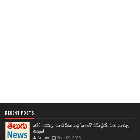
RECENT POSTS
జీ20 సదస్సు.. మోదీ సీటు వద్ద ‘భారత్’ నేమ్ ప్లేట్‌.. పేరు మార్పు
తథ్యం!
Admin
Sept 09, 2023