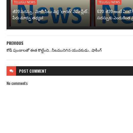
TELUGU NEWS
TELUGU NEWS
జీ20 సదస్సు.. మోదీ సీటు వద్ద ‘భారత్’ నేమ్ ప్లేట్‌..
G20: జీ20 అంటే ఏంటి
పేరు మార్పు తథ్యం!
సదస్సుకు ఎందుకింత ప
PREVIOUS
కోడి పుంజులతో ఈత కొట్టించి.. నీటమునిగిన యువకుడు.. షాకింగ్
POST
COMMENT
No comments