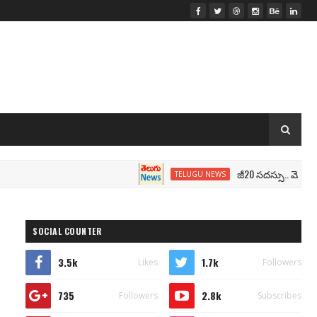
జీ20 సదస్సు.. మోదీ సీటు వద్
TELUGU NEWS
SOCIAL COUNTER
3.5k
1.7k
Likes
Followers
735
2.8k
Followers
Subscribes