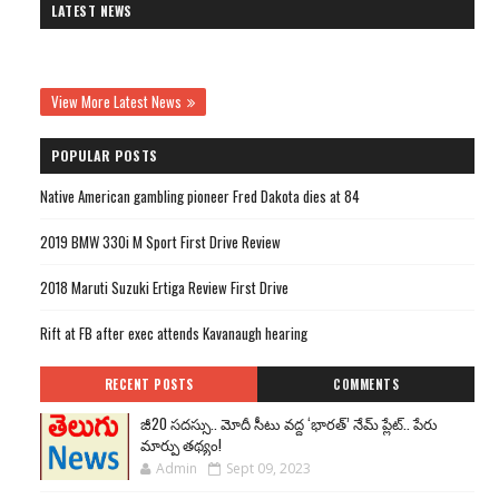
LATEST NEWS
View More Latest News
POPULAR POSTS
Native American gambling pioneer Fred Dakota dies at 84
2019 BMW 330i M Sport First Drive Review
2018 Maruti Suzuki Ertiga Review First Drive
Rift at FB after exec attends Kavanaugh hearing
RECENT POSTS
COMMENTS
జీ20 సదస్సు.. మోదీ సీటు వద్ద ‘భారత్’ నేమ్ ప్లేట్‌.. పేరు
మార్పు తథ్యం!
Admin
Sept 09, 2023