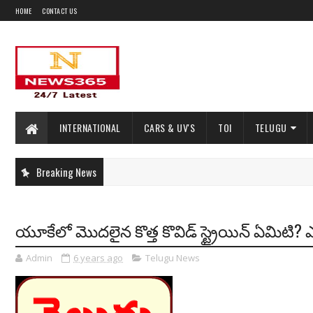
HOME
CONTACT US
INTERNATIONAL
CARS & UV'S
TOI
TELUGU
Breaking News
యూకే‌లో మొదలైన కొత్త కొవిడ్ స్ట్రైయిన్ ఏమిట
Admin
6 years ago
Telugu News