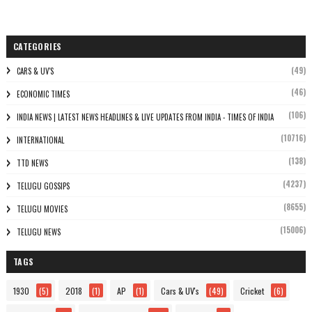
CATEGORIES
(49)
CARS & UV'S
(46)
ECONOMIC TIMES
(106)
INDIA NEWS | LATEST NEWS HEADLINES & LIVE UPDATES FROM INDIA - TIMES OF INDIA
(10716)
INTERNATIONAL
(138)
TTD NEWS
(4237)
TELUGU GOSSIPS
(8655)
TELUGU MOVIES
(15006)
TELUGU NEWS
TAGS
1930
(5)
2018
(1)
AP
(1)
Cars & UV's
(49)
Cricket
(6)