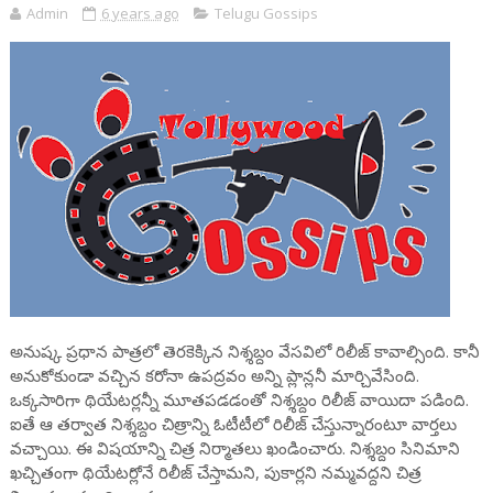
Admin
6 years ago
Telugu Gossips
అనుష్క ప్రధాన పాత్రలో తెరకెక్కిన నిశ్శబ్దం వేసవిలో రిలీజ్ కావాల్సింది. కానీ
అనుకోకుండా వచ్చిన కరోనా ఉపద్రవం అన్ని ప్లాన్లనీ మార్చివేసింది.
ఒక్కసారిగా థియేటర్లన్నీ మూతపడడంతో నిశ్శబ్దం రిలీజ్ వాయిదా పడింది.
ఐతే ఆ తర్వాత నిశ్శబ్దం చిత్రాన్ని ఓటీటీలో రిలీజ్ చేస్తున్నారంటూ వార్తలు
వచ్చాయి. ఈ విషయాన్ని చిత్ర నిర్మాతలు ఖండించారు. నిశ్శబ్దం సినిమాని
ఖచ్చితంగా థియేటర్లోనే రిలీజ్ చేస్తామని, పుకార్లని నమ్మవద్దని చిత్ర