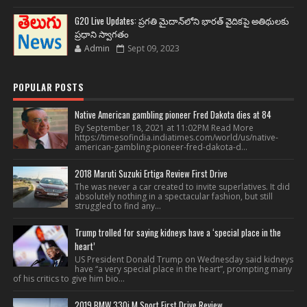
G20 Live Updates: ప్రగతి మైదాన్‌లోని భారత్ వైదికపై అతిథులకు
ప్రధాని స్వాగతం
Admin
Sept 09, 2023
POPULAR POSTS
Native American gambling pioneer Fred Dakota dies at 84
By September 18, 2021 at 11:02PM Read More
https://timesofindia.indiatimes.com/world/us/native-
american-gambling-pioneer-fred-dakota-d...
2018 Maruti Suzuki Ertiga Review First Drive
The was never a car created to invite superlatives. It did
absolutely nothing in a spectacular fashion, but still
struggled to find any...
Trump trolled for saying kidneys have a ‘special place in the
heart’
US President Donald Trump on Wednesday said kidneys
have “a very special place in the heart”, prompting many
of his critics to give him bio...
2019 BMW 330i M Sport First Drive Review