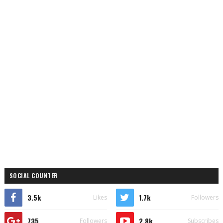
SOCIAL COUNTER
3.5k
1.7k
Likes
Followers
735
2.8k
Followers
Subscribes