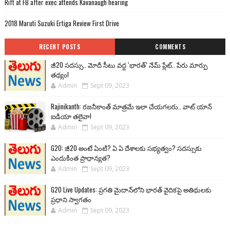
Rift at FB after exec attends Kavanaugh hearing
2018 Maruti Suzuki Ertiga Review First Drive
RECENT POSTS
COMMENTS
జీ20 సదస్సు.. మోదీ సీటు వద్ద ‘భారత్’ నేమ్ ప్లేట్‌.. పేరు మార్పు
తథ్యం!
Admin
Sept 09, 2023
Rajinikanth: రజనీకాంత్ మాత్రమే ఇలా చేయగలరు.. వాట్ యాన్
ఐడియా తలైవా!
Admin
Sept 09, 2023
G20: జీ20 అంటే ఏంటి? ఏ ఏ దేశాలకు సభ్యత్వం? సదస్సుకు
ఎందుకింత ప్రాధాన్యత?
Admin
Sept 09, 2023
G20 Live Updates: ప్రగతి మైదాన్‌లోని భారత్ వైదికపై అతిథులకు
ప్రధాని స్వాగతం
Admin
Sept 09, 2023