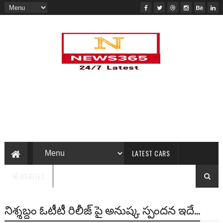
LATEST CARS
NEWSBITES
నిశ్శబ్దం ఓటీటీ రిలీజ్ పై అనుష్క స్పందన ఇదే...