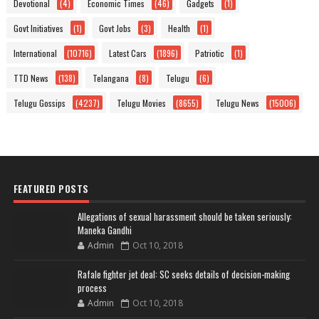
Devotional
(4)
Economic Times
(46)
Gadgets
(1)
Govt Initiatives
(1)
Govt Jobs
(3)
Health
(1)
International
(10716)
Latest Cars
(1896)
Patriotic
(1)
TTD News
(138)
Telangana
(8)
Telugu
(6)
Telugu Gossips
(4237)
Telugu Movies
(8655)
Telugu News
(15006)
FEATURED POSTS
Allegations of sexual harassment should be taken seriously:
Maneka Gandhi
Admin
Oct 10, 2018
Rafale fighter jet deal: SC seeks details of decision-making
process
Admin
Oct 10, 2018