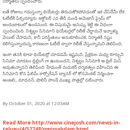
నిర్మాతలు స్పందించారు.
ఐతే రోజులు గడుస్తున్నా థియేటర్లు తెరుచుకోకపోవడంతో ఇక చేసేదేమీ లేక
ఓటీటీకి ఫిక్సయ్యారు. అక్టోబర్ 2వ తేదీ నుండి అమెజాన్ ప్రైమ్ లో
అందుబాటులో ఉండనుంది. ఈ విషయమై అనుష్క శెట్టి ఈ విధంగా
స్పందించింది. నిశ్శబ్దం సినిమాని థియేటర్లలో రిలీజ్ చేద్దామనే ఇన్నాళ్ళు
వెయిట్ చేసామని, కానీ పరిస్థితులు అనుకూలించక, నిర్మాతకి నష్టం
కలిగిస్తున్నాయన్న కారణంగా ఓటీటీ ద్వారా రిలీజ్ చేస్తున్నామని తెలిపింది.
ఇంకా తనకి కూడా థియేటర్లో చూడడమే ఇష్టమని, ప్రేక్షకుల మధ్య కూర్చుని
సినిమా చూడటం థ్రిల్లింగ్ గా ఉంటుందని, నిశ్శబ్దం సినిమాకి ఆ థ్రిల్ మిస్
అవుతున్నానని తెలిపింది. హేమంత్ మధుకర్ దర్శకత్వం వహించిన ఈ
సినిమాని కోన ఫిలిమ్ కార్పోరేషన్ బ్యానర్ లో కోనవెంకట్ నిర్మించగా
అంజలి,, మాధవన్, షాలినీ పాండే ముఖ్య పాత్రల్లో నటించారు.
By October 01, 2020 at 12:05AM
Read More http://www.cinejosh.com/news-in-
telugu/4/52748/nmissabdam.html