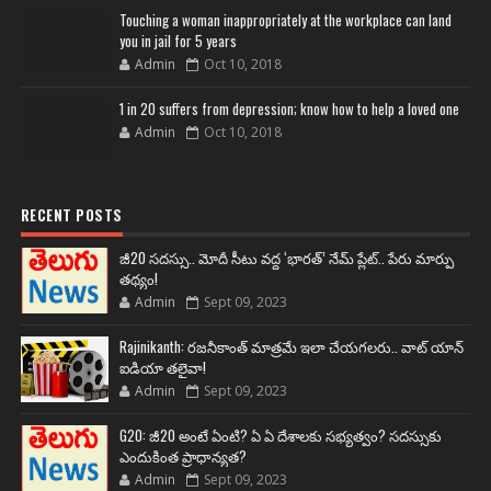
Touching a woman inappropriately at the workplace can land
you in jail for 5 years
Admin
Oct 10, 2018
1 in 20 suffers from depression; know how to help a loved one
Admin
Oct 10, 2018
RECENT POSTS
జీ20 సదస్సు.. మోదీ సీటు వద్ద ‘భారత్’ నేమ్ ప్లేట్‌.. పేరు మార్పు
తథ్యం!
Admin
Sept 09, 2023
Rajinikanth: రజనీకాంత్ మాత్రమే ఇలా చేయగలరు.. వాట్ యాన్
ఐడియా తలైవా!
Admin
Sept 09, 2023
G20: జీ20 అంటే ఏంటి? ఏ ఏ దేశాలకు సభ్యత్వం? సదస్సుకు
ఎందుకింత ప్రాధాన్యత?
Admin
Sept 09, 2023