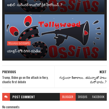
అఖిల్- సురేందర్ కాంబోలో క్రేజీ హీరోయిన్..?
TELUGU GOSSIPS
యాక్షన్ లోకి దిగిన రవితేజ..
PREVIOUS
NEXT
Trump, Biden go on the attack in fiery,
గుర్తుందా శీతాకాలం.. తమన్నాతో పాటు
chaotic first debate
మరో భామ..?
POST
COMMENT
BLOGGER
DISQUS
FACEBOOK
No comments