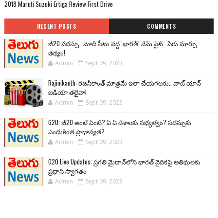
2018 Maruti Suzuki Ertiga Review First Drive
RECENT POSTS
COMMENTS
జీ20 సదస్సు.. మోదీ సీటు వద్ద ‘భారత్’ నేమ్ ప్లేట్‌.. పేరు మార్పు
తథ్యం!
Admin
Sept 09, 2023
Rajinikanth: రజనీకాంత్ మాత్రమే ఇలా చేయగలరు.. వాట్ యాన్
ఐడియా తలైవా!
Admin
Sept 09, 2023
G20: జీ20 అంటే ఏంటి? ఏ ఏ దేశాలకు సభ్యత్వం? సదస్సుకు
ఎందుకింత ప్రాధాన్యత?
Admin
Sept 09, 2023
G20 Live Updates: ప్రగతి మైదాన్‌లోని భారత్ వైదికపై అతిథులకు
ప్రధాని స్వాగతం
Admin
Sept 09, 2023