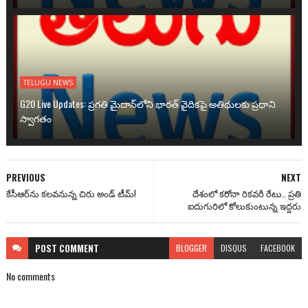
TELUGU NEWS
G20 Live Updates: ప్రగతి మైదాన్‌లోని భారత్ వైదికపై అతిథులకు ప్రధాని
స్వాగతం
PREVIOUS
NEXT
కేసీఆర్‌ను కలవనున్న చిరు అండ్ టీమ్!
దేశంలో కరోనా రికవరీ రేటు.. ప్రతి
ఐదుగురిలో కోలుకుంటున్న ఇద్దరు
POST
COMMENT
BLOGGER
DISQUS
FACEBOOK
No comments