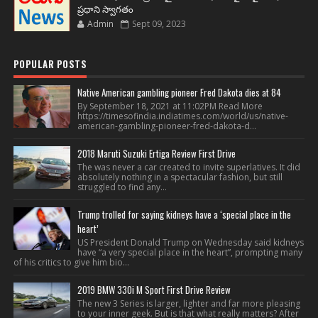
ప్రధాని స్వాగతం
Admin
Sept 09, 2023
POPULAR POSTS
Native American gambling pioneer Fred Dakota dies at 84
By September 18, 2021 at 11:02PM Read More
https://timesofindia.indiatimes.com/world/us/native-
american-gambling-pioneer-fred-dakota-d...
2018 Maruti Suzuki Ertiga Review First Drive
The was never a car created to invite superlatives. It did
absolutely nothing in a spectacular fashion, but still
struggled to find any...
Trump trolled for saying kidneys have a ‘special place in the
heart’
US President Donald Trump on Wednesday said kidneys
have “a very special place in the heart”, prompting many
of his critics to give him bio...
2019 BMW 330i M Sport First Drive Review
The new 3 Series is larger, lighter and far more pleasing
to your inner geek. But is that what really matters? After