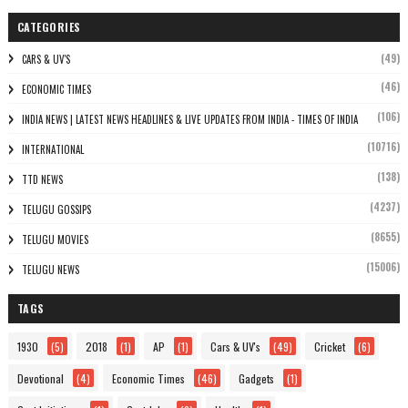
CATEGORIES
(49)
CARS & UV'S
(46)
ECONOMIC TIMES
(106)
INDIA NEWS | LATEST NEWS HEADLINES & LIVE UPDATES FROM INDIA - TIMES OF INDIA
(10716)
INTERNATIONAL
(138)
TTD NEWS
(4237)
TELUGU GOSSIPS
(8655)
TELUGU MOVIES
(15006)
TELUGU NEWS
TAGS
1930
(5)
2018
(1)
AP
(1)
Cars & UV's
(49)
Cricket
(6)
Devotional
(4)
Economic Times
(46)
Gadgets
(1)