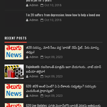
you in jail for 5 years
Admin
Oct 10, 2018
1 in 20 suffers from depression; know how to help a loved one
Admin
Oct 10, 2018
RECENT POSTS
జీ20 సదస్సు.. మోదీ సీటు వద్ద ‘భారత్’ నేమ్ ప్లేట్‌.. పేరు మార్పు
తథ్యం!
Admin
Sept 09, 2023
Rajinikanth: రజనీకాంత్ మాత్రమే ఇలా చేయగలరు.. వాట్ యాన్
ఐడియా తలైవా!
Admin
Sept 09, 2023
G20: జీ20 అంటే ఏంటి? ఏ ఏ దేశాలకు సభ్యత్వం? సదస్సుకు
ఎందుకింత ప్రాధాన్యత?
Admin
Sept 09, 2023
G20 Live Updates: ప్రగతి మైదాన్‌లోని భారత్ వైదికపై అతిథులకు