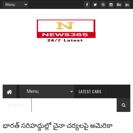
LATEST CARS
NEWSBITES
భారత్‌ సరిహద్దుల్లో చైనా చర్యలపై అమెరికా