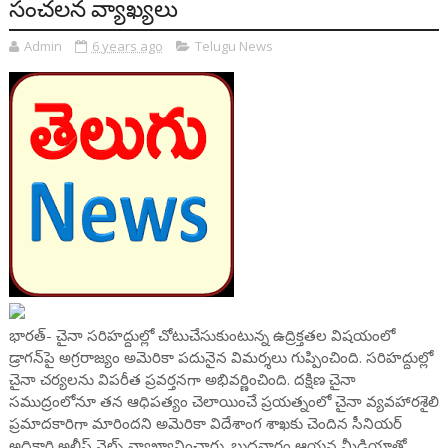
సంచలన వ్యాఖ్యలు
Admin
6 years ago
Telugu News
భారత్‌- చైనా సరిహద్దుల్లో చోటుచేసుకుంటున్న ఉద్రిక్తతల విషయంలో
డ్రాగన్‌పై అగ్రరాజ్యం అమెరికా పదునైన విమర్శలు గుప్పించింది. సరిహద్దుల్లో
చైనా చర్యలను విపరీత ప్రవర్తనగా అభివర్ణించింది. దక్షిణ చైనా
సముద్రంలోనూ తన ఆధిపత్యం చెలాయించే ప్రయత్నంలో చైనా వ్యవహారశైలి
ప్రమాదకారిగా మారిందని అమెరికా విదేశాంగ శాఖకు చెందిన సీనియర్
అధికారి అలీస్ వెల్స్ వ్యాఖ్యానించారు. బుధవారం ఆయన మీడియాతో