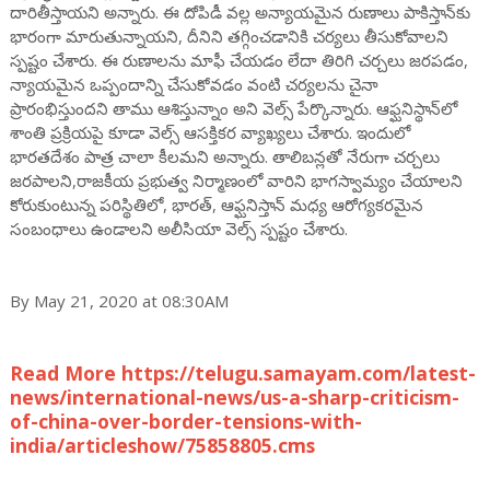
దారితీస్తాయని అన్నారు. ఈ దోపిడీ వల్ల అన్యాయమైన రుణాలు పాకిస్తాన్‌కు
భారంగా మారుతున్నాయని, దీనిని తగ్గించడానికి చర్యలు తీసుకోవాలని
స్పష్టం చేశారు. ఈ రుణాలను మాఫీ చేయడం లేదా తిరిగి చర్చలు జరపడం,
న్యాయమైన ఒప్పందాన్ని చేసుకోవడం వంటి చర్యలను చైనా
ప్రారంభిస్తుందని తాము ఆశిస్తున్నాం అని వెల్స్ పేర్కొన్నారు. ఆఫ్ఘనిస్థాన్‌లో
శాంతి ప్రక్రియపై కూడా వెల్స్ ఆసక్తికర వ్యాఖ్యలు చేశారు. ఇందులో
భారతదేశం పాత్ర చాలా కీలమని అన్నారు. తాలిబన్లతో నేరుగా చర్చలు
జరపాలని,రాజకీయ ప్రభుత్వ నిర్మాణంలో వారిని భాగస్వామ్యం చేయాలని
కోరుకుంటున్న పరిస్థితిలో, భారత్, ఆఫ్ఘనిస్తాన్ మధ్య ఆరోగ్యకరమైన
సంబంధాలు ఉండాలని అలీసియా వెల్స్ స్పష్టం చేశారు.
By May 21, 2020 at 08:30AM
Read More https://telugu.samayam.com/latest-
news/international-news/us-a-sharp-criticism-
of-china-over-border-tensions-with-
india/articleshow/75858805.cms