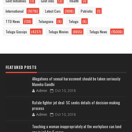
Govt Initiatives
(1)
Govt Jobs
(3)
Health
(1)
International
(10716)
Latest Cars
(1896)
Patriotic
(1)
TTD News
(138)
Telangana
(8)
Telugu
(6)
Telugu Gossips
(4237)
Telugu Movies
(8655)
Telugu News
(15006)
FEATURED POSTS
Allegations of sexual harassment should be taken seriously:
Maneka Gandhi
Admin
Oct 10, 2018
Rafale fighter jet deal: SC seeks details of decision-making
process
Admin
Oct 10, 2018
Touching a woman inappropriately at the workplace can land