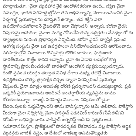
మాట్లాడుతూ.. ‘చైనా వ్యవహార శైలి ఆందోళనకరంగా ఉంది... దక్షిణ చైనా
సముద్రం, భారత సరిహద్దుల్లోనూ తన ఆధిపత్యాన్ని చెలాయించడానికి చైనా
రెచ్చగొట్టే ప్రయత్నాలను చూస్తూనే ఉన్నాం.. తన శక్తిని ఎలా
ఉపయోగించుకోవాలనే వైఖరితోనే ఇలా చేస్తోందని’ అన్నారు. కరోనా వైరస్
విషయమై అమెరికా, చైనాల మధ్య చోటుచేసుకున్న ఉద్రిక్తతల నేపథ్యంలో ఈ
వ్యాఖ్యలకు మరింత ప్రాధాన్యత ఏర్పడింది. కరోనా వైరస్ వ్యాప్తికి ప్రపంచ
ఆరోగ్య సంస్థను చైనా ఒక ఉపగ్రహంగా వినియోగించుకుందని ఆరోపించారు.
సరిహద్దుల్లోని వివాదాలు కొన్నిసార్లు భౌతిక దాడులు, ఘర్షణలకు
దారితీయడం కొత్తేం కాదని అన్నారు. చైనా ఈ ఏడాది లడఖ్‌లో కొత్త
స్థావరాన్ని ప్రారంభించడంతో భారత్‌లో ఆందోళన వ్యక్తమయ్యిందన్నారు.
రెండో ప్రపంచ యుద్ధం తర్వాత వివిధ దేశాల మధ్య తలెత్తే వివాదాలు,
ఉద్రిక్తతలను దౌత్య, త్రైపాక్షిక చర్చల ద్వారా పరిష్కరించే ప్రయత్నం
చేస్తుంటే.. చైనా మాత్రం ఆధిపత్య ధోరణి ప్రదర్శిసోందని దుయ్యబట్టారు. ప్రతి
ఒక్కరికీ ప్రయోజనాలను అందించే అంతర్జాతీయ వ్యవస్థను తాము
కోరుకుంటున్నాం. కాబట్టి, సరిహద్దు వివాదాల విషయంలో చైనా
బెదిరింపులకు గుర్తుచేస్తోందని తాను భావిస్తున్నాను ఆమె తెలిపారు. పాకిస్థాన్
మీదుగా చైనా నిర్మిస్తోన్న చైనా-పాకిస్థాన్ ఎకనమిక్ కారిడార్‌ (సీపీఈసీ)ని
దోపిడీగా అభివర్ణించారు. పాకిస్తాన్ జర్నలిస్ట్ అడిగిన ప్రశ్నకు ఆమె
సమాధానమిస్తూ.. ప్రాజెక్టులలో పారదర్శకత లేకపోవడం వల్ల పాకిస్తాన్ ఆర్థిక
వ్యవస్థకు వాటిళ్లే నష్టం, ఆ దేశంలో వాణిజ్య అసమతౌల్యతకు