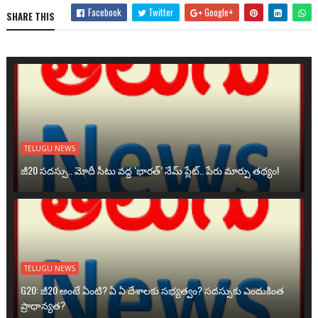
Facebook
Twitter
Google+
SHARE THIS
TELUGU NEWS
జీ20 సదస్సు.. మోదీ సీటు వద్ద ‘భారత్’ నేమ్ ప్లేట్‌.. పేరు మార్పు తథ్యం!
TELUGU NEWS
G20: జీ20 అంటే ఏంటి? ఏ ఏ దేశాలకు సభ్యత్వం? సదస్సుకు ఎందుకింత
ప్రాధాన్యత?