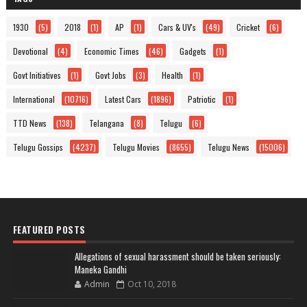
1930
(5)
2018
(1)
AP
(1)
Cars & UV's
(49)
Cricket
(6)
Devotional
(4)
Economic Times
(46)
Gadgets
(1)
Govt Initiatives
(1)
Govt Jobs
(3)
Health
(1)
International
(10716)
Latest Cars
(1896)
Patriotic
(1)
TTD News
(138)
Telangana
(8)
Telugu
(6)
Telugu Gossips
(4237)
Telugu Movies
(8655)
Telugu News
(15006)
FEATURED POSTS
Allegations of sexual harassment should be taken seriously:
Maneka Gandhi
Admin
Oct 10, 2018