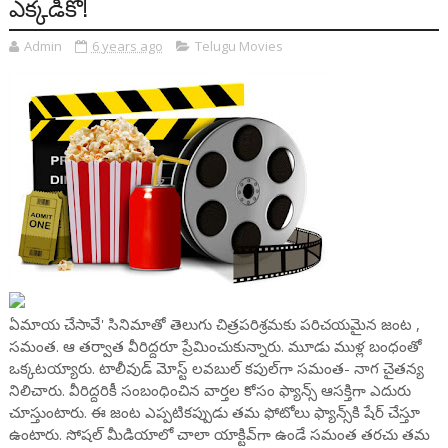
ఎక్కడికో!
Admin
6 years ago
Telugu Movies
ఏమాయ చేసావే' సినిమాతో తెలుగు చిత్రపరిశ్రమకు పరిచయమైన జంట ,
సమంత. ఆ తర్వాత వీరిద్దరూ ప్రేమించుకున్నారు. మూడు ముళ్ల బంధంతో
ఒక్కటయ్యారు. టాలీవుడ్ మోస్ట్ లవబుల్ కపుల్‌గా సమంత- నాగ చైతన్య
నిలిచారు. వీరిద్దరికీ సంబంధించిన వార్తల కోసం ఫ్యాన్స్ ఆసక్తిగా ఎదురు
చూస్తుంటారు. ఈ జంట ఎప్పటికప్పుడు తమ ఫోటోలు ఫ్యాన్స్‌కి షేర్ చేస్తూ
ఉంటారు. సోషల్ మీడియాలో చాలా యాక్టివ్‌గా ఉండే సమంత తరచు తమ