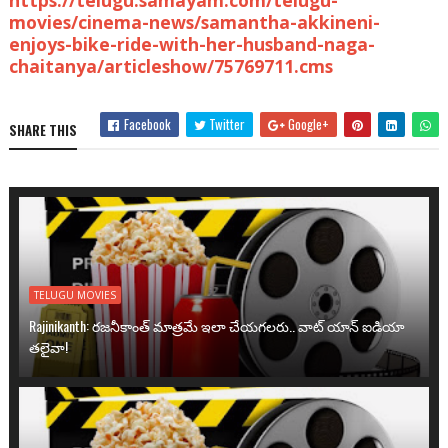
https://telugu.samayam.com/telugu-
movies/cinema-news/samantha-akkineni-
enjoys-bike-ride-with-her-husband-naga-
chaitanya/articleshow/75769711.cms
Facebook
Twitter
Google+
SHARE THIS
TELUGU MOVIES
Rajinikanth: రజనీకాంత్ మాత్రమే ఇలా చేయగలరు.. వాట్ యాన్ ఐడియా
తలైవా!