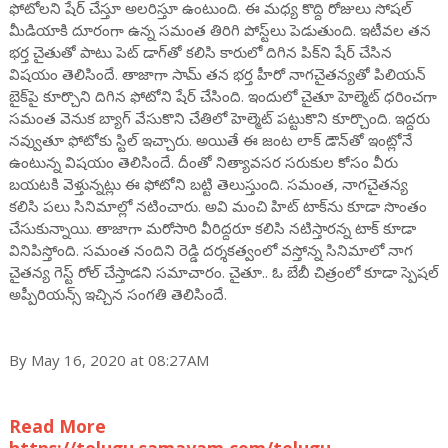
ఫోటోలని షేర్ చేస్తూ అలరిస్తూ ఉంటుంది. ఈ మధ్య కొద్ది రోజులు సోషల్
మీడియాకి దూరంగా ఉన్న సమంత తిరిగి పోస్ట్‌లు పెడుతుంది. ఇటీవల తన
భర్త చైతుతో పాటు పెట్ డాగ్‌తో కలిసి కారులో దిగిన పిక్‌ని షేర్ చేసిన
విషయం తెలిసిందే. తాజాగా సామ్ తన భర్త హీరో నాగచైతన్యతో పిలియన్‌
బైక్‌పై కూర్చొని దిగిన ఫోటోని షేర్ చేసింది. ఇందులో చైతూ హెల్మెట్ ధరించగా
సమంత వెనుక బ్యాగ్ వేసుకొని చేతిలో హెల్మెట్ పట్టుకొని కూర్చొంది. ఇద్దరు
నవ్వుతూ ఫోటోకు స్టిల్ ఇచ్చారు. అయితే ఈ జంట లాక్ డౌన్‌తో ఇంట్లోనే
ఉంటున్న విషయం తెలిసిందే. దీంతో నిత్యావసర సరుకుల కోసం వీరు
బయటకి వెళ్తున్నట్లు ఈ ఫోటోని బట్టి తెలుస్తుంది. సమంత, నాగచైతన్య
కలిసి పలు సినిమాల్లో నటించారు. అవి మంచి హిట్ టాక్‌ను కూడా సొంతం
చేసుకున్నాయి. తాజాగా మరోసారి వీరిద్దరూ కలిసి నటిస్తారన్న టాక్ కూడా
వినిపిస్తోంది. సమంత నందిని రెడ్డి దర్శకత్వంలో వస్తోన్న సినిమాలో నాగ
చైతన్య గెస్ట్ రోల్ చేస్తాడని సమాచారం. చైతూ.. ఓ బేబీ చిత్రంలో కూడా స్పెషల్
అప్పీరియన్స్ ఇచ్చిన సంగతి తెలిసిందే.
By May 16, 2020 at 08:27AM
Read More