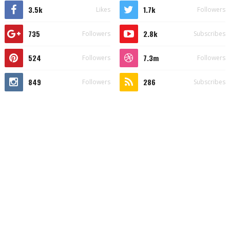
3.5k
1.7k
Likes
Followers
735
2.8k
Followers
Subscribes
524
7.3m
Followers
Followers
849
286
Followers
Subscribes