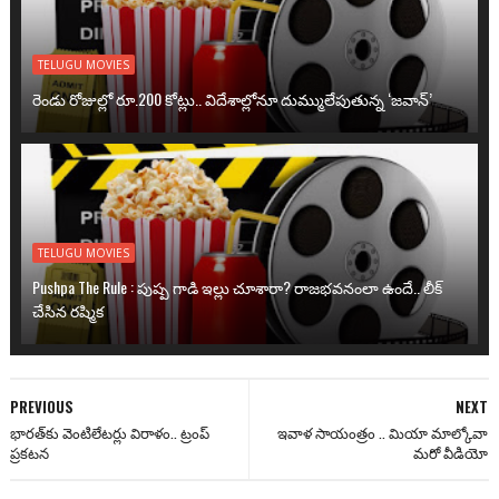
TELUGU MOVIES
రెండు రోజుల్లో రూ.200 కోట్లు.. విదేశాల్లోనూ దుమ్ములేపుతున్న ‘జవాన్’
TELUGU MOVIES
Pushpa The Rule : పుష్ప గాడి ఇల్లు చూశారా? రాజభవనంలా ఉందే.. లీక్
చేసిన రష్మిక
PREVIOUS
NEXT
భారత్‌కు వెంటిలేటర్లు విరాళం.. ట్రంప్
ఇవాళ సాయంత్రం .. మియా మాల్కోవా
ప్రకటన
మరో వీడియో