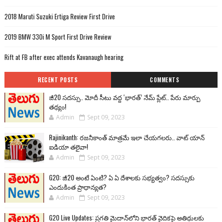
2018 Maruti Suzuki Ertiga Review First Drive
2019 BMW 330i M Sport First Drive Review
Rift at FB after exec attends Kavanaugh hearing
RECENT POSTS
COMMENTS
జీ20 సదస్సు.. మోదీ సీటు వద్ద ‘భారత్’ నేమ్ ప్లేట్‌.. పేరు మార్పు
తథ్యం!
Admin
Sept 09, 2023
Rajinikanth: రజనీకాంత్ మాత్రమే ఇలా చేయగలరు.. వాట్ యాన్
ఐడియా తలైవా!
Admin
Sept 09, 2023
G20: జీ20 అంటే ఏంటి? ఏ ఏ దేశాలకు సభ్యత్వం? సదస్సుకు
ఎందుకింత ప్రాధాన్యత?
Admin
Sept 09, 2023
G20 Live Updates: ప్రగతి మైదాన్‌లోని భారత్ వైదికపై అతిథులకు