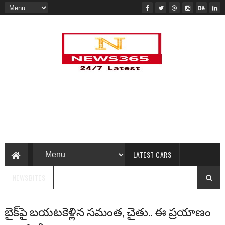
LATEST CARS
NEWSBITES
బైక్‌పై బయటకెళ్లిన సమంత, చైతు.. ఈ ప్రయాణం