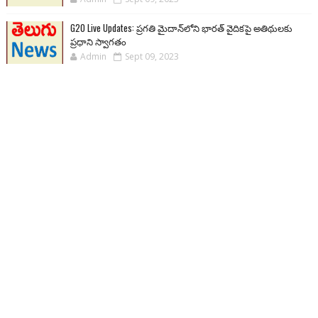
G20 Live Updates: ప్రగతి మైదాన్‌లోని భారత్ వైదికపై అతిథులకు
ప్రధాని స్వాగతం
Admin
Sept 09, 2023