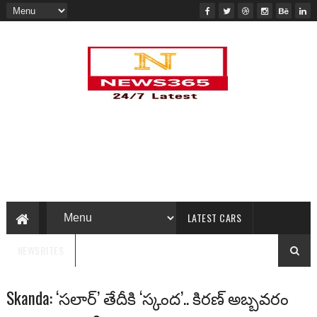
LATEST CARS
NEWSBITES
Skanda: ‘సలార్’ తేదీకి ‘స్కంద’.. కిరణ్ అబ్బవరం