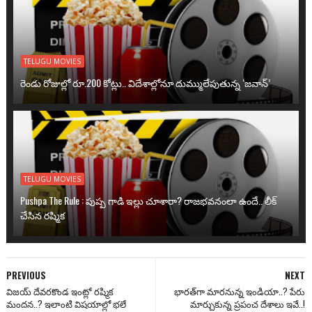
TELUGU MOVIES
రెండు రోజుల్లో రూ.200 కోట్లు.. విదేశాల్లోనూ దుమ్ములేపుతున్న ‘జవాన్’
TELUGU MOVIES
Pushpa The Rule : పుష్ప గాడి ఇల్లు చూశారా? రాజభవనంలా ఉందే.. లీక్
చేసిన రష్మిక
PREVIOUS
NEXT
విజయ్ దేవరకొండ ఇంట్లో రష్మిక
భారత్‌గా మారనున్న ఇండియా..? పేరు
మందన..? ఇలాంటి విషయాల్లో భలే
మార్చుకున్న ప్రపంచ దేశాలు ఇవే..!