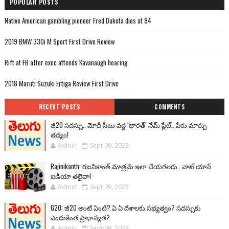
POPULAR POSTS
Native American gambling pioneer Fred Dakota dies at 84
2019 BMW 330i M Sport First Drive Review
Rift at FB after exec attends Kavanaugh hearing
2018 Maruti Suzuki Ertiga Review First Drive
RECENT POSTS
COMMENTS
జీ20 సదస్సు.. మోదీ సీటు వద్ద ‘భారత్’ నేమ్ ప్లేట్‌.. పేరు మార్పు
తథ్యం!
Admin
Sept 09, 2023
Rajinikanth: రజనీకాంత్ మాత్రమే ఇలా చేయగలరు.. వాట్ యాన్
ఐడియా తలైవా!
Admin
Sept 09, 2023
G20: జీ20 అంటే ఏంటి? ఏ ఏ దేశాలకు సభ్యత్వం? సదస్సుకు
ఎందుకింత ప్రాధాన్యత?
Admin
Sept 09, 2023