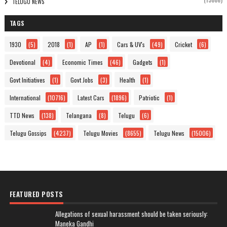
(15006)
TELUGU NEWS
TAGS
1930
(5)
2018
(1)
AP
(1)
Cars & UV's
(49)
Cricket
(6)
Devotional
(4)
Economic Times
(46)
Gadgets
(1)
Govt Initiatives
(1)
Govt Jobs
(3)
Health
(1)
International
(10716)
Latest Cars
(1896)
Patriotic
(1)
TTD News
(138)
Telangana
(8)
Telugu
(6)
Telugu Gossips
(4237)
Telugu Movies
(8655)
Telugu News
(15006)
FEATURED POSTS
Allegations of sexual harassment should be taken seriously:
Maneka Gandhi