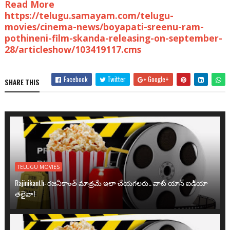
Read More
https://telugu.samayam.com/telugu-
movies/cinema-news/boyapati-sreenu-ram-
pothineni-film-skanda-releasing-on-september-
28/articleshow/103419117.cms
Facebook
Twitter
Google+
SHARE THIS
TELUGU MOVIES
Rajinikanth: రజనీకాంత్ మాత్రమే ఇలా చేయగలరు.. వాట్ యాన్ ఐడియా
తలైవా!