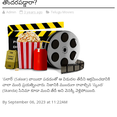
తొందరపడ్డారా?
Admin
3 years ago
Telugu Movies
‘సలార్’ (Salaar) వాయిదా పడడంతో ఆ విడుదల తేదీని ఆక్రమించడానికి
చాలా మంది ప్రయత్నించారు. నిజానికి ముందుగా రావాల్సిన ‘స్కంద’
(Skanda) సినిమా కూడా మంచి తేదీ అని వెనక్కి వెళ్లిపోయింది.
By September 06, 2023 at 11:22AM