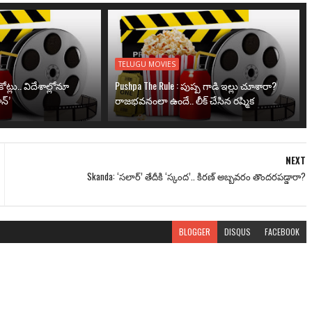
TELUGU MOVIES
ోట్లు.. విదేశాల్లోనూ
Pushpa The Rule : పుష్ప గాడి ఇల్లు చూశారా?
న్’
రాజభవనంలా ఉందే.. లీక్ చేసిన రష్మిక
NEXT
Skanda: ‘సలార్’ తేదీకి ‘స్కంద’.. కిరణ్ అబ్బవరం తొందరపడ్డారా?
BLOGGER
DISQUS
FACEBOOK