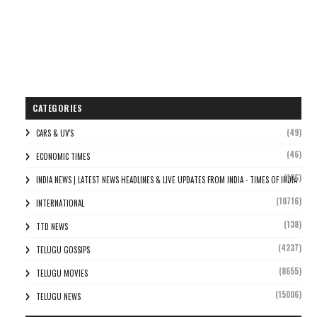
CATEGORIES
(49)
CARS & UV'S
(46)
ECONOMIC TIMES
(106)
INDIA NEWS | LATEST NEWS HEADLINES & LIVE UPDATES FROM INDIA - TIMES OF INDIA
(10716)
INTERNATIONAL
(138)
TTD NEWS
(4237)
TELUGU GOSSIPS
(8655)
TELUGU MOVIES
(15006)
TELUGU NEWS