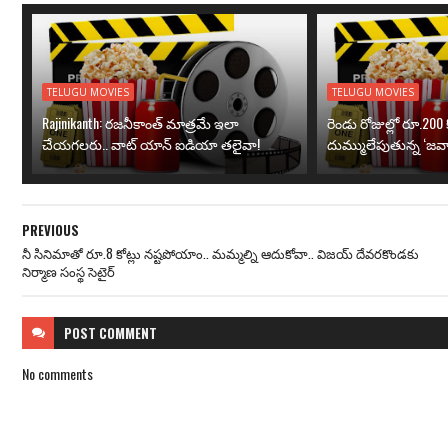
TELUGU MOVIES
TELUGU MOVIES
Rajinikanth: రజనీకాంత్ మాత్రమే ఇలా
రెండు రోజుల్లో రూ.200 క
చేయగలరు.. వాట్ యాన్ ఐడియా తలైవా!
దుమ్ములేపుతున్న ‘జవా
PREVIOUS
నీ సినిమాతో రూ.8 కోట్లు నష్టపోయాం.. మమ్మల్ని ఆదుకోవా.. విజయ్ దేవరకొండకు
నిర్మాణ సంస్థ సెటైర్
POST
COMMENT
No comments