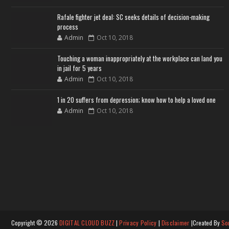
Rafale fighter jet deal: SC seeks details of decision-making
process
Admin
Oct 10, 2018
Touching a woman inappropriately at the workplace can land you
in jail for 5 years
Admin
Oct 10, 2018
1 in 20 suffers from depression; know how to help a loved one
Admin
Oct 10, 2018
Copyright ©
2026
DIGITAL CLOUD BUZZ
|
Privacy Policy
|
Disclaimer
|Created By
So