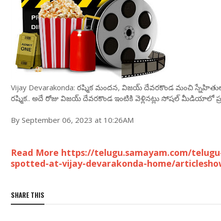
Vijay Devarakonda: రష్మిక మందన, విజయ్ దేవరకొండ మంచి స్నేహితులనే
రష్మిక.. అదే రోజు విజయ్ దేవరకొండ ఇంటికి వెళ్లినట్లు సోషల్ మీడియాలో 
By September 06, 2023 at 10:26AM
Read More https://telugu.samayam.com/telug
spotted-at-vijay-devarakonda-home/articlesh
SHARE THIS