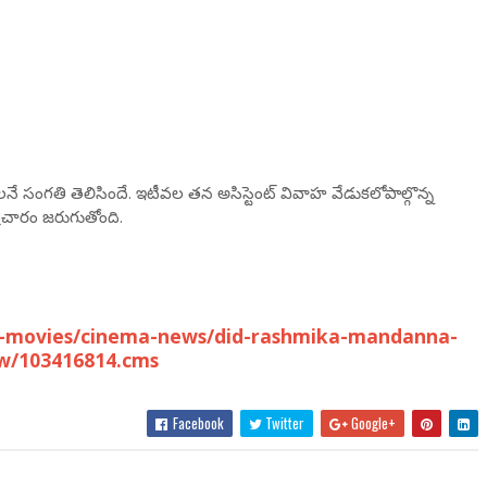
 సంగతి తెలిసిందే. ఇటీవల తన అసిస్టెంట్ వివాహ వేడుకలోపాల్గొన్న
ప్రచారం జరుగుతోంది.
u-movies/cinema-news/did-rashmika-mandanna-
ow/103416814.cms
Facebook
Twitter
Google+