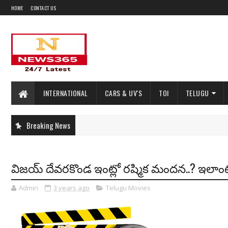
HOME
CONTACT US
INTERNATIONAL
CARS & UV'S
TOI
TELUGU
Breaking News
విజయ్ దేవరకొండ ఇంట్లో రష్మిక మందన..? ఇలాంటి
Admin
3 years ago
Telugu Movies