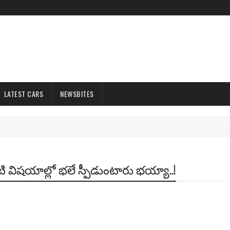
LATEST CARS
NEWSBITES
 విషయాల్లో భలే స్పీడుంటారు భయ్యా..!