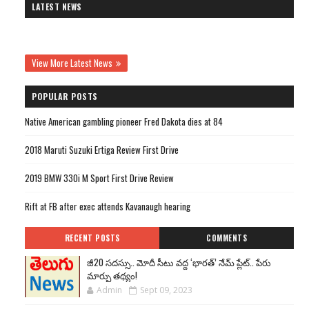
LATEST NEWS
View More Latest News
POPULAR POSTS
Native American gambling pioneer Fred Dakota dies at 84
2018 Maruti Suzuki Ertiga Review First Drive
2019 BMW 330i M Sport First Drive Review
Rift at FB after exec attends Kavanaugh hearing
RECENT POSTS
COMMENTS
జీ20 సదస్సు.. మోదీ సీటు వద్ద ‘భారత్’ నేమ్ ప్లేట్‌.. పేరు
మార్పు తథ్యం!
Admin
Sept 09, 2023