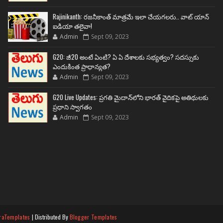
Rajinikanth: రజనీకాంత్ మాత్రమే ఇలా చేయగలరు.. వాట్ యాన్
ఐడియా తలైవా!
Admin
Sept 09, 2023
G20: జీ20 అంటే ఏంటి? ఏ ఏ దేశాలకు సభ్యత్వం? సదస్సుకు
ఎందుకింత ప్రాధాన్యత?
Admin
Sept 09, 2023
G20 Live Updates: ప్రగతి మైదాన్‌లోని భారత్ వైదికపై అతిథులకు
ప్రధాని స్వాగతం
Admin
Sept 09, 2023
raTemplates
| Distributed By
Blogger Templates