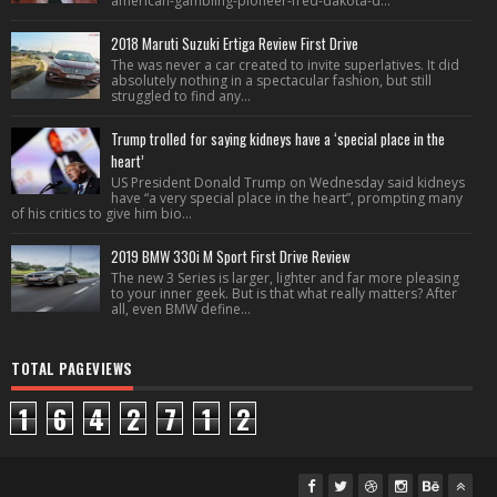
american-gambling-pioneer-fred-dakota-d...
2018 Maruti Suzuki Ertiga Review First Drive
The was never a car created to invite superlatives. It did
absolutely nothing in a spectacular fashion, but still
struggled to find any...
Trump trolled for saying kidneys have a ‘special place in the
heart’
US President Donald Trump on Wednesday said kidneys
have “a very special place in the heart”, prompting many
of his critics to give him bio...
2019 BMW 330i M Sport First Drive Review
The new 3 Series is larger, lighter and far more pleasing
to your inner geek. But is that what really matters? After
all, even BMW define...
TOTAL PAGEVIEWS
1
6
4
2
7
1
2