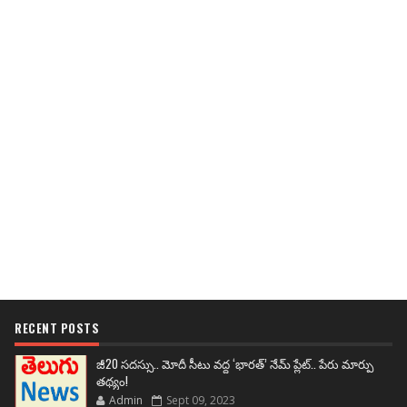
RECENT POSTS
జీ20 సదస్సు.. మోదీ సీటు వద్ద ‘భారత్’ నేమ్ ప్లేట్‌.. పేరు మార్పు
తథ్యం!
Admin
Sept 09, 2023