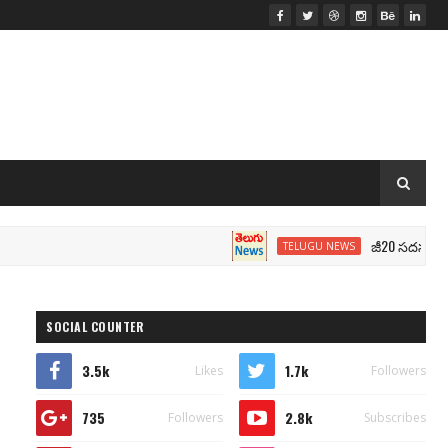
జీ20 సదస్సు.. మోదీ సీట
TELUGU NEWS
SOCIAL COUNTER
3.5k
1.7k
Likes
Followers
735
2.8k
Followers
Subscribes