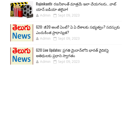
Rajinikanth: రజనీకాంత్ మాత్రమే ఇలా చేయగలరు.. వాట్
యాన్ ఐడియా తలైవా!
Admin
Sept 09, 2023
G20: జీ20 అంటే ఏంటి? ఏ ఏ దేశాలకు సభ్యత్వం? సదస్సుకు
ఎందుకింత ప్రాధాన్యత?
Admin
Sept 09, 2023
G20 Live Updates: ప్రగతి మైదాన్‌లోని భారత్ వైదికపై
అతిథులకు ప్రధాని స్వాగతం
Admin
Sept 09, 2023