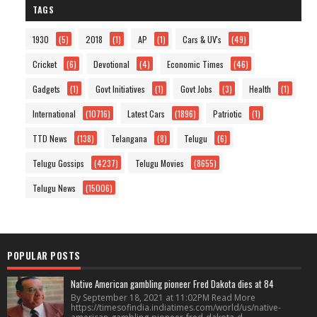
TAGS
1930
(5)
2018
(1)
AP
(1)
Cars & UV's
(49)
Cricket
(6)
Devotional
(4)
Economic Times
(46)
Gadgets
(1)
Govt Initiatives
(1)
Govt Jobs
(3)
Health
(1)
International
(10716)
Latest Cars
(1896)
Patriotic
(1)
TTD News
(138)
Telangana
(8)
Telugu
(6)
Telugu Gossips
(4237)
Telugu Movies
(8655)
Telugu News
(15006)
POPULAR POSTS
Native American gambling pioneer Fred Dakota dies at 84
By September 18, 2021 at 11:02PM Read More
https://timesofindia.indiatimes.com/world/us/native-