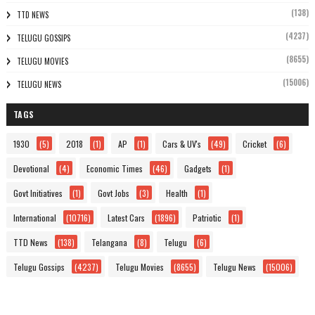
(138)
TTD NEWS
(4237)
TELUGU GOSSIPS
(8655)
TELUGU MOVIES
(15006)
TELUGU NEWS
TAGS
1930
(5)
2018
(1)
AP
(1)
Cars & UV's
(49)
Cricket
(6)
Devotional
(4)
Economic Times
(46)
Gadgets
(1)
Govt Initiatives
(1)
Govt Jobs
(3)
Health
(1)
International
(10716)
Latest Cars
(1896)
Patriotic
(1)
TTD News
(138)
Telangana
(8)
Telugu
(6)
Telugu Gossips
(4237)
Telugu Movies
(8655)
Telugu News
(15006)