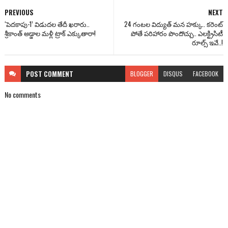
PREVIOUS
NEXT
‘పెదకాపు-1’ విడుదల తేదీ ఖరారు..
24 గంటల విద్యుత్ మన హక్కు.. కరెంట్
శ్రీకాంత్ అడ్డాల మళ్లీ ట్రాక్ ఎక్కుతారా!
పోతే పరిహారం పొందొచ్చు.. ఎలక్ట్రిసిటీ
రూల్స్ ఇవే..!
POST
COMMENT
BLOGGER
DISQUS
FACEBOOK
No comments