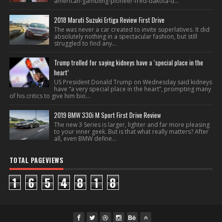
american-gambling-pioneer-fred-dakota-d...
2018 Maruti Suzuki Ertiga Review First Drive
The was never a car created to invite superlatives. It did
absolutely nothing in a spectacular fashion, but still
struggled to find any...
Trump trolled for saying kidneys have a ‘special place in the
heart’
US President Donald Trump on Wednesday said kidneys
have “a very special place in the heart”, prompting many
of his critics to give him bio...
2019 BMW 330i M Sport First Drive Review
The new 3 Series is larger, lighter and far more pleasing
to your inner geek. But is that what really matters? After
all, even BMW define...
TOTAL PAGEVIEWS
1
6
5
4
8
1
8