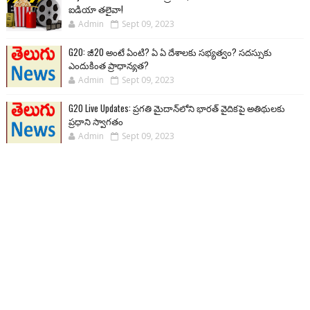
ఐడియా తలైవా!
Admin
Sept 09, 2023
G20: జీ20 అంటే ఏంటి? ఏ ఏ దేశాలకు సభ్యత్వం? సదస్సుకు
ఎందుకింత ప్రాధాన్యత?
Admin
Sept 09, 2023
G20 Live Updates: ప్రగతి మైదాన్‌లోని భారత్ వైదికపై అతిథులకు
ప్రధాని స్వాగతం
Admin
Sept 09, 2023