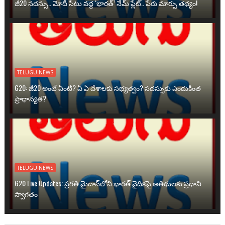
జీ20 సదస్సు.. మోదీ సీటు వద్ద ‘భారత్’ నేమ్ ప్లేట్‌.. పేరు మార్పు తథ్యం!
TELUGU NEWS
G20: జీ20 అంటే ఏంటి? ఏ ఏ దేశాలకు సభ్యత్వం? సదస్సుకు ఎందుకింత
ప్రాధాన్యత?
TELUGU NEWS
G20 Live Updates: ప్రగతి మైదాన్‌లోని భారత్ వైదికపై అతిథులకు ప్రధాని
స్వాగతం