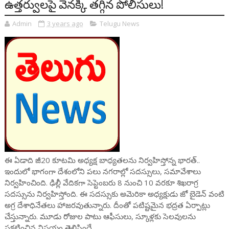
ఉత్తర్వులపై వెనక్కి తగ్గిన పోలీసులు!
Admin
3 years ago
Telugu News
ఈ ఏడాది జీ20 కూటమి అధ్యక్ష బాధ్యతలను నిర్వహిస్తోన్న భారత్..
ఇందులో భాగంగా దేశంలోని పలు నగరాల్లో సదస్సులు, సమావేశాలు
నిర్వహించింది. ఢిల్లీ వేదికగా సెప్టెంబరు 8 నుంచి 10 వరకూ శిఖరాగ్ర
సదస్సును నిర్వహిస్తోంది. ఈ సదస్సుకు అమెరికా అధ్యక్షుడు జో బైడెన్ వంటి
అగ్ర దేశాధినేతలు హాజరవుతున్నారు. దీంతో పటిష్టమైన భద్రత ఏర్పాట్లు
చేస్తున్నారు. మూడు రోజుల పాటు ఆఫీసులు, స్కూళ్లకు సెలవులను
ప్రకటించిన విషయం తెలిసిందే.