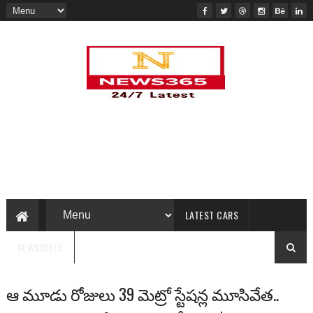
LATEST CARS
NEWSBITES
ఆ మూడు రోజులు 39 మెట్రో స్టేషన్ల మూసివేత..