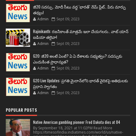
జీ20 సదస్సు.. మోదీ సీటు వద్ద ‘భారత్’ నేమ్ ప్లేట్‌.. పేరు మార్పు
తథ్యం!
Admin
Sept 09, 2023
Rajinikanth: రజనీకాంత్ మాత్రమే ఇలా చేయగలరు.. వాట్ యాన్
ఐడియా తలైవా!
Admin
Sept 09, 2023
G20: జీ20 అంటే ఏంటి? ఏ ఏ దేశాలకు సభ్యత్వం? సదస్సుకు
ఎందుకింత ప్రాధాన్యత?
Admin
Sept 09, 2023
G20 Live Updates: ప్రగతి మైదాన్‌లోని భారత్ వైదికపై అతిథులకు
ప్రధాని స్వాగతం
Admin
Sept 09, 2023
POPULAR POSTS
Native American gambling pioneer Fred Dakota dies at 84
By September 18, 2021 at 11:02PM Read More
https://timesofindia.indiatimes.com/world/us/native-