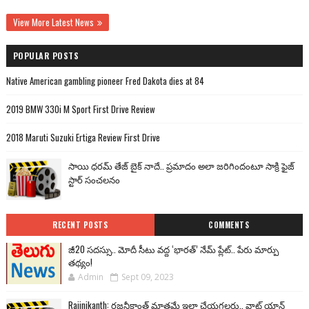
View More Latest News
POPULAR POSTS
Native American gambling pioneer Fred Dakota dies at 84
2019 BMW 330i M Sport First Drive Review
2018 Maruti Suzuki Ertiga Review First Drive
సాయి ధరమ్ తేజ్ బైక్ నాదే.. ప్రమాదం అలా జరిగిందంటూ సాక్రి ఫైజ్
స్టార్ సంచలనం
RECENT POSTS
COMMENTS
జీ20 సదస్సు.. మోదీ సీటు వద్ద ‘భారత్’ నేమ్ ప్లేట్‌.. పేరు మార్పు
తథ్యం!
Admin
Sept 09, 2023
Rajinikanth: రజనీకాంత్ మాత్రమే ఇలా చేయగలరు.. వాట్ యాన్