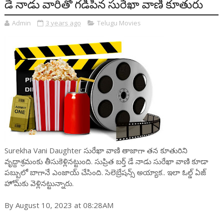
డే నాడు వారితో గడిపిన సురేఖా వాణి కూతురు
Admin
3 years ago
Telugu Movies
Surekha Vani Daughter సురేఖా వాణి తాజాగా తన కూతురిని
వృద్దాశ్రమంకు తీసుకెళ్లినట్టుంది. సుప్రిత బర్త్ డే నాడు సురేఖా వాణి కూడా
పబ్బులో బాగానే ఎంజాయ్ చేసింది. సెలెబ్రేషన్స్ అయ్యాక.. ఇలా ఓల్డ్ ఏజ్
హోమ్‌కు వెళ్లినట్టున్నారు.
By August 10, 2023 at 08:28AM