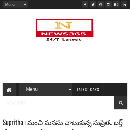
LATEST CARS
NEWSBITES
Supritha : మంచి మనసు చాటుకున్న సుప్రిత.. బర్త్