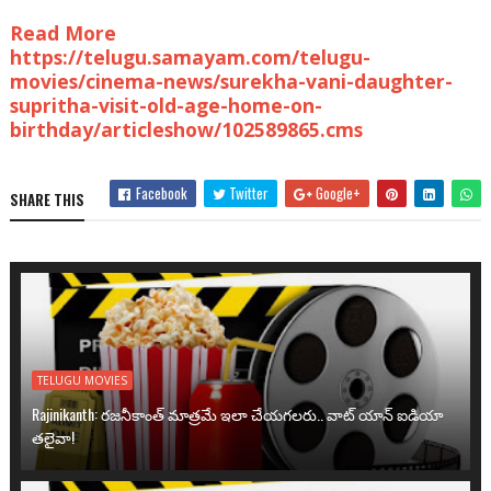
Read More
https://telugu.samayam.com/telugu-
movies/cinema-news/surekha-vani-daughter-
supritha-visit-old-age-home-on-
birthday/articleshow/102589865.cms
Facebook
Twitter
Google+
SHARE THIS
TELUGU MOVIES
Rajinikanth: రజనీకాంత్ మాత్రమే ఇలా చేయగలరు.. వాట్ యాన్ ఐడియా
తలైవా!