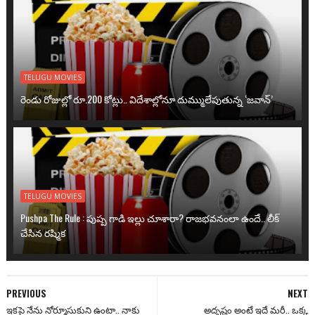
TELUGU MOVIES
రెండు రోజుల్లో రూ.200 కోట్లు.. విదేశాల్లోనూ దుమ్ములేపుతున్న ‘జవాన్’
TELUGU MOVIES
Pushpa The Rule : పుష్ప గాడి ఇల్లు చూశారా? రాజభవనంలా ఉందే.. లీక్
చేసిన రష్మిక
PREVIOUS
NEXT
ఇకపై నేను నోర్మూసుకుని ఉంటా.. నాకు
అదృష్టం అంటే ఇదే మరీ.. ఒక్క