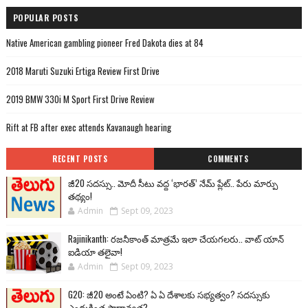
POPULAR POSTS
Native American gambling pioneer Fred Dakota dies at 84
2018 Maruti Suzuki Ertiga Review First Drive
2019 BMW 330i M Sport First Drive Review
Rift at FB after exec attends Kavanaugh hearing
RECENT POSTS
COMMENTS
జీ20 సదస్సు.. మోదీ సీటు వద్ద ‘భారత్’ నేమ్ ప్లేట్‌.. పేరు మార్పు
తథ్యం!
Admin
Sept 09, 2023
Rajinikanth: రజనీకాంత్ మాత్రమే ఇలా చేయగలరు.. వాట్ యాన్
ఐడియా తలైవా!
Admin
Sept 09, 2023
G20: జీ20 అంటే ఏంటి? ఏ ఏ దేశాలకు సభ్యత్వం? సదస్సుకు
ఎందుకింత ప్రాధాన్యత?