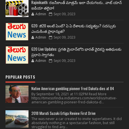
Rajinikanth: రజనీకాంత్ మాత్రమే ఇలా చేయగలరు.. వాట్ యాన్
ఐడియా తలైవా!
Admin
Sept 09, 2023
G20: జీ20 అంటే ఏంటి? ఏ ఏ దేశాలకు సభ్యత్వం? సదస్సుకు
ఎందుకింత ప్రాధాన్యత?
Admin
Sept 09, 2023
G20 Live Updates: ప్రగతి మైదాన్‌లోని భారత్ వైదికపై అతిథులకు
ప్రధాని స్వాగతం
Admin
Sept 09, 2023
POPULAR POSTS
Native American gambling pioneer Fred Dakota dies at 84
By September 18, 2021 at 11:02PM Read More
https://timesofindia.indiatimes.com/world/us/native-
american-gambling-pioneer-fred-dakota-d...
2018 Maruti Suzuki Ertiga Review First Drive
The was never a car created to invite superlatives. It did
absolutely nothing in a spectacular fashion, but still
struggled to find any...