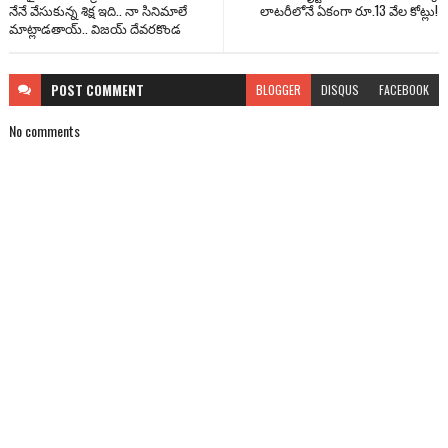
నేనే వేసుకున్న శిక్ష ఇది.. నా సినిమాలే
లాటరీలోనే ఏకంగా రూ.13 వేల కోట్లు!
మాట్లాడతాయ్.. విజయ్ దేవరకొండ
POST
COMMENT
BLOGGER
DISQUS
FACEBOOK
No comments