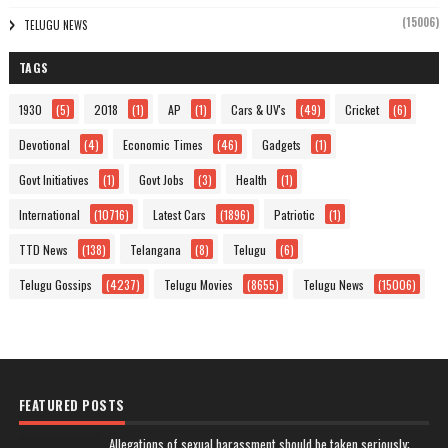
(15006)
TELUGU NEWS
TAGS
1930
(5)
2018
(1)
AP
(1)
Cars & UV's
(49)
Cricket
(6)
Devotional
(4)
Economic Times
(46)
Gadgets
(1)
Govt Initiatives
(1)
Govt Jobs
(3)
Health
(1)
International
(10716)
Latest Cars
(1896)
Patriotic
(1)
TTD News
(138)
Telangana
(8)
Telugu
(6)
Telugu Gossips
(4237)
Telugu Movies
(8655)
Telugu News
(15006)
FEATURED POSTS
Allegations of sexual harassment should be taken seriously: