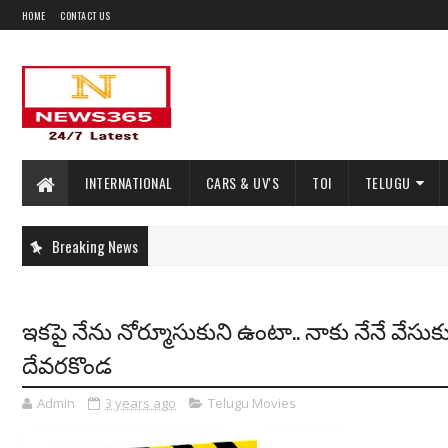
HOME
CONTACT US
INTERNATIONAL
CARS & UV'S
TOI
TELUGU
Breaking News
ఇకపై నేను నోర్మూసుకుని ఉంటా.. నాకు నేనే వేసుకు
దేవరకొండ
Admin
3 years ago
Telugu Movies