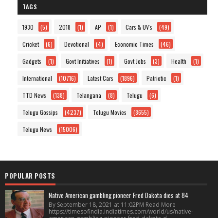
TAGS
1930
(5)
2018
(1)
AP
(1)
Cars & UV's
(49)
Cricket
(6)
Devotional
(4)
Economic Times
(46)
Gadgets
(1)
Govt Initiatives
(1)
Govt Jobs
(3)
Health
(1)
International
(10716)
Latest Cars
(1896)
Patriotic
(1)
TTD News
(138)
Telangana
(8)
Telugu
(6)
Telugu Gossips
(4237)
Telugu Movies
(8655)
Telugu News
(15006)
POPULAR POSTS
Native American gambling pioneer Fred Dakota dies at 84
By September 18, 2021 at 11:02PM Read More
https://timesofindia.indiatimes.com/world/us/native-