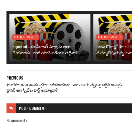
TELUGU MOVIES
TELUGU MOVIES
Rajinikanth: రజనీకాంత్ మాత్రమే ఇలా
రెండు రోజుల్లో రూ.200 క
చేయగలరు.. వాట్ యాన్ ఐడియా తలైవా!
దుమ్ములేపుతున్న ‘జవా
PREVIOUS
మీలోనూ ఇంత ఉందని గ్రహించలేకపోయాను.. చిరు చిలిపి చేష్టలపై ఆర్జీవీ కౌంటర్లు..
హైపర్ ఆది స్పీచ్‌కు హర్ట్ అయ్యాడా?
POST
COMMENT
No comments