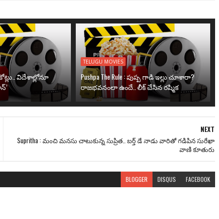
TELUGU MOVIES
ోట్లు.. విదేశాల్లోనూ
Pushpa The Rule : పుష్ప గాడి ఇల్లు చూశారా?
న్’
రాజభవనంలా ఉందే.. లీక్ చేసిన రష్మిక
NEXT
Supritha : మంచి మనసు చాటుకున్న సుప్రిత.. బర్త్ డే నాడు వారితో గడిపిన సురేఖా
వాణి కూతురు
BLOGGER
DISQUS
FACEBOOK