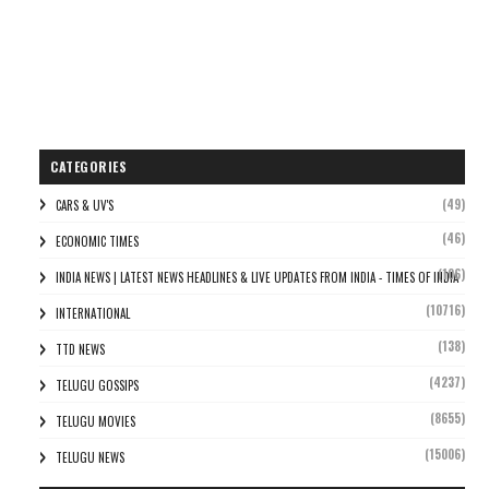
CATEGORIES
(49)
CARS & UV'S
(46)
ECONOMIC TIMES
(106)
INDIA NEWS | LATEST NEWS HEADLINES & LIVE UPDATES FROM INDIA - TIMES OF INDIA
(10716)
INTERNATIONAL
(138)
TTD NEWS
(4237)
TELUGU GOSSIPS
(8655)
TELUGU MOVIES
(15006)
TELUGU NEWS