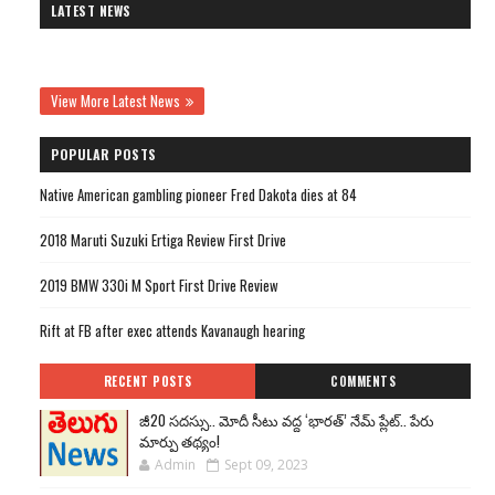
LATEST NEWS
View More Latest News
POPULAR POSTS
Native American gambling pioneer Fred Dakota dies at 84
2018 Maruti Suzuki Ertiga Review First Drive
2019 BMW 330i M Sport First Drive Review
Rift at FB after exec attends Kavanaugh hearing
RECENT POSTS
COMMENTS
జీ20 సదస్సు.. మోదీ సీటు వద్ద ‘భారత్’ నేమ్ ప్లేట్‌.. పేరు
మార్పు తథ్యం!
Admin
Sept 09, 2023