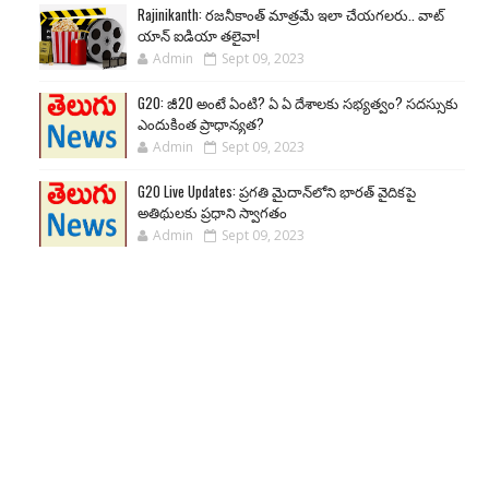
Rajinikanth: రజనీకాంత్ మాత్రమే ఇలా చేయగలరు.. వాట్
యాన్ ఐడియా తలైవా!
Admin
Sept 09, 2023
G20: జీ20 అంటే ఏంటి? ఏ ఏ దేశాలకు సభ్యత్వం? సదస్సుకు
ఎందుకింత ప్రాధాన్యత?
Admin
Sept 09, 2023
G20 Live Updates: ప్రగతి మైదాన్‌లోని భారత్ వైదికపై
అతిథులకు ప్రధాని స్వాగతం
Admin
Sept 09, 2023