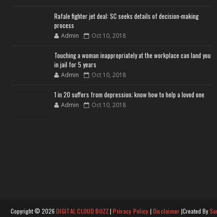
Rafale fighter jet deal: SC seeks details of decision-making
process
Admin
Oct 10, 2018
Touching a woman inappropriately at the workplace can land you
in jail for 5 years
Admin
Oct 10, 2018
1 in 20 suffers from depression; know how to help a loved one
Admin
Oct 10, 2018
Copyright ©
2026
DIGITAL CLOUD BUZZ
|
Privacy Policy
|
Disclaimer
|Created By
So