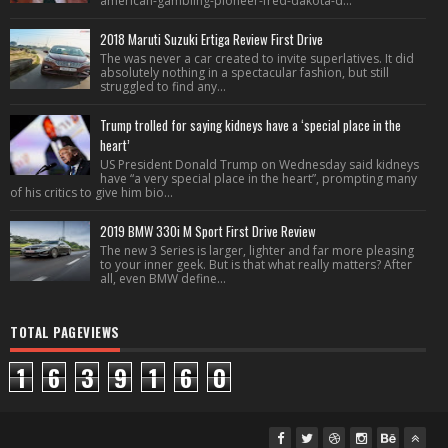
american-gambling-pioneer-fred-dakota-d...
2018 Maruti Suzuki Ertiga Review First Drive
The was never a car created to invite superlatives. It did
absolutely nothing in a spectacular fashion, but still
struggled to find any...
Trump trolled for saying kidneys have a ‘special place in the
heart’
US President Donald Trump on Wednesday said kidneys
have “a very special place in the heart”, prompting many
of his critics to give him bio...
2019 BMW 330i M Sport First Drive Review
The new 3 Series is larger, lighter and far more pleasing
to your inner geek. But is that what really matters? After
all, even BMW define...
TOTAL PAGEVIEWS
1
6
3
9
1
6
0