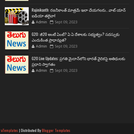
Rajinikanth: రజనీకాంత్ మాత్రమే ఇలా చేయగలరు.. వాట్ యాన్
ఐడియా తలైవా!
Admin
Sept 09, 2023
G20: జీ20 అంటే ఏంటి? ఏ ఏ దేశాలకు సభ్యత్వం? సదస్సుకు
ఎందుకింత ప్రాధాన్యత?
Admin
Sept 09, 2023
G20 Live Updates: ప్రగతి మైదాన్‌లోని భారత్ వైదికపై అతిథులకు
ప్రధాని స్వాగతం
Admin
Sept 09, 2023
raTemplates
| Distributed By
Blogger Templates