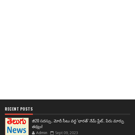
RECENT POSTS
జీ20 సదస్సు.. మోదీ సీటు వద్ద ‘భారత్’ నేమ్ ప్లేట్‌.. పేరు మార్పు
తథ్యం!
Admin
Sept 09, 2023