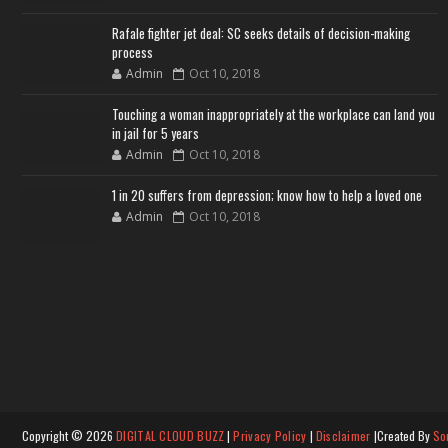
Rafale fighter jet deal: SC seeks details of decision-making
process
Admin
Oct 10, 2018
Touching a woman inappropriately at the workplace can land you
in jail for 5 years
Admin
Oct 10, 2018
1 in 20 suffers from depression; know how to help a loved one
Admin
Oct 10, 2018
Copyright ©
2026
DIGITAL CLOUD BUZZ
|
Privacy Policy
|
Disclaimer
|Created By
So