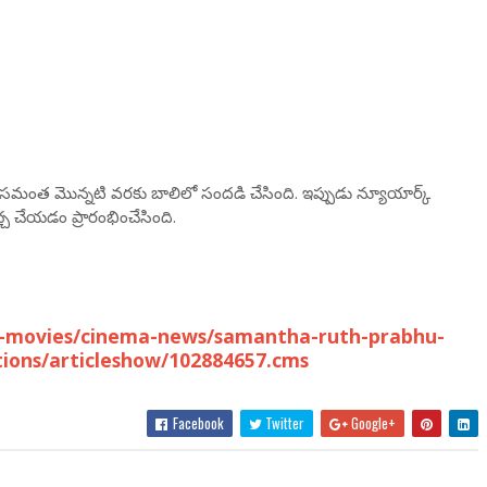
ి. సమంత మొన్నటి వరకు బాలిలో సందడి చేసింది. ఇప్పుడు న్యూయార్క్
చ చేయడం ప్రారంభించేసింది.
u-movies/cinema-news/samantha-ruth-prabhu-
tions/articleshow/102884657.cms
Facebook
Twitter
Google+