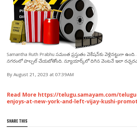
Samantha Ruth Prabhu సమంత ప్రస్తుతం వెకేషన్‌కు వెళ్లినట్టుగా ఉంద
నగరంలో హల్చల్ చేయబోతోంది. న్యూయార్క్‌లో దిగిన వెంటనే ఇలా రచ్చరచ్
By August 21, 2023 at 07:39AM
Read More https://telugu.samayam.com/telug
enjoys-at-new-york-and-left-vijay-kushi-promo
SHARE THIS