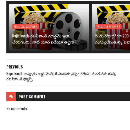
TELUGU MOVIES
TELUGU MOVIES
Rajinikanth: రజనీకాంత్ మాత్రమే ఇలా
రెండు రోజుల్లో రూ.200 క
చేయగలరు.. వాట్ యాన్ ఐడియా తలైవా!
దుమ్ములేపుతున్న ‘జవా
PREVIOUS
Rajinikanth: అప్పుడు కాళ్లు మొక్కితే ఎందుకు ప్రశ్నించలేదు.. మండిపడుతున్న
రజనీకాంత్ ఫ్యాన్స్
POST
COMMENT
No comments