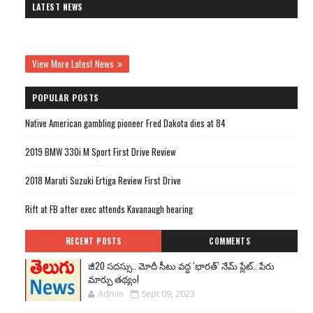
LATEST NEWS
View More Latest News
POPULAR POSTS
Native American gambling pioneer Fred Dakota dies at 84
2019 BMW 330i M Sport First Drive Review
2018 Maruti Suzuki Ertiga Review First Drive
Rift at FB after exec attends Kavanaugh hearing
RECENT POSTS
COMMENTS
జీ20 సదస్సు.. మోదీ సీటు వద్ద ‘భారత్’ నేమ్ ప్లేట్‌.. పేరు
మార్పు తథ్యం!
Admin
Sept 09, 2023