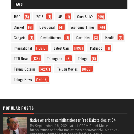
TAGS
1930
(5)
2018
(1)
AP
(1)
Cars & UV's
(49)
Cricket
(6)
Devotional
(4)
Economic Times
(46)
Gadgets
(1)
Govt Initiatives
(1)
Govt Jobs
(3)
Health
(1)
International
(10716)
Latest Cars
(1896)
Patriotic
(1)
TTD News
(138)
Telangana
(8)
Telugu
(6)
Telugu Gossips
(4237)
Telugu Movies
(8655)
Telugu News
(15006)
POPULAR POSTS
Native American gambling pioneer Fred Dakota dies at 84
By September 18, 2021 at 11:02PM Read More
https://timesofindia.indiatimes.com/world/us/native-