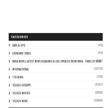
CATEGORIES
(49)
CARS & UV'S
(46)
ECONOMIC TIMES
(106)
INDIA NEWS | LATEST NEWS HEADLINES & LIVE UPDATES FROM INDIA - TIMES OF INDIA
(10716)
INTERNATIONAL
(138)
TTD NEWS
(4237)
TELUGU GOSSIPS
(8655)
TELUGU MOVIES
(15006)
TELUGU NEWS