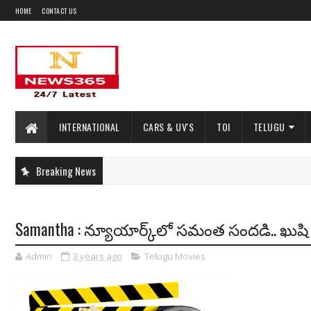
HOME
CONTACT US
INTERNATIONAL
CARS & UV'S
TOI
TELUGU
Breaking News
Samantha : న్యూయార్క్‌లో సమంత సందడి.. ఖుషి ప్
Admin
3 years ago
Telugu Movies