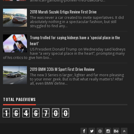
american-gambling-pioneer-fred-dakota-d...
2018 Maruti Suzuki Ertiga Review First Drive
The was never a car created to invite superlatives. It did
absolutely nothing in a spectacular fashion, but still
struggled to find any...
Trump trolled for saying kidneys have a ‘special place in the
heart’
US President Donald Trump on Wednesday said kidneys
have “a very special place in the heart”, prompting many
of his critics to give him bio...
2019 BMW 330i M Sport First Drive Review
The new 3 Series is larger, lighter and far more pleasing
to your inner geek. But is that what really matters? After
all, even BMW define...
TOTAL PAGEVIEWS
1
6
4
6
7
0
0