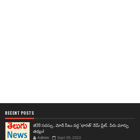
RECENT POSTS
జీ20 సదస్సు.. మోదీ సీటు వద్ద ‘భారత్’ నేమ్ ప్లేట్‌.. పేరు మార్పు
తథ్యం!
Admin
Sept 09, 2023