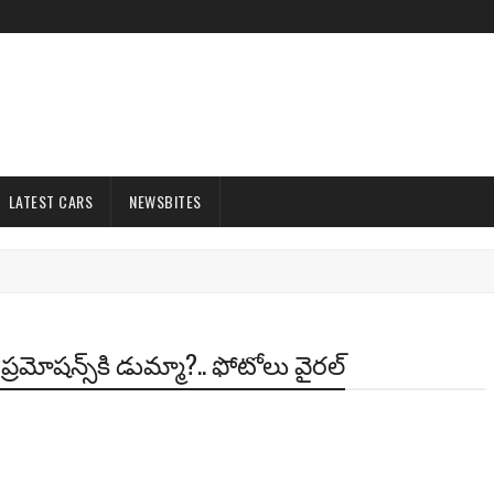
LATEST CARS
NEWSBITES
రమోషన్స్‌కి డుమ్మా?.. ఫోటోలు వైరల్