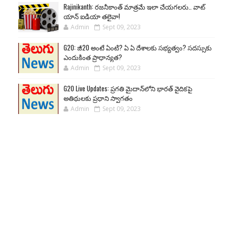
Rajinikanth: రజనీకాంత్ మాత్రమే ఇలా చేయగలరు.. వాట్
యాన్ ఐడియా తలైవా!
Admin
Sept 09, 2023
G20: జీ20 అంటే ఏంటి? ఏ ఏ దేశాలకు సభ్యత్వం? సదస్సుకు
ఎందుకింత ప్రాధాన్యత?
Admin
Sept 09, 2023
G20 Live Updates: ప్రగతి మైదాన్‌లోని భారత్ వైదికపై
అతిథులకు ప్రధాని స్వాగతం
Admin
Sept 09, 2023