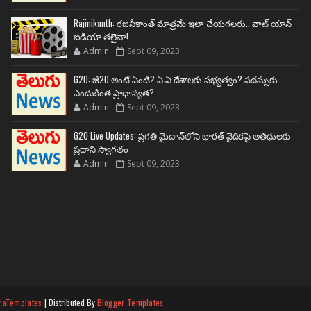
Rajinikanth: రజనీకాంత్ మాత్రమే ఇలా చేయగలరు.. వాట్ యాన్
ఐడియా తలైవా!
Admin
Sept 09, 2023
G20: జీ20 అంటే ఏంటి? ఏ ఏ దేశాలకు సభ్యత్వం? సదస్సుకు
ఎందుకింత ప్రాధాన్యత?
Admin
Sept 09, 2023
G20 Live Updates: ప్రగతి మైదాన్‌లోని భారత్ వైదికపై అతిథులకు
ప్రధాని స్వాగతం
Admin
Sept 09, 2023
raTemplates
| Distributed By
Blogger Templates