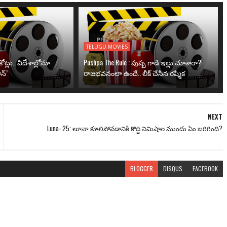
TELUGU MOVIES
ోట్లు.. విదేశాల్లోనూ
Pushpa The Rule : పుష్ప గాడి ఇల్లు చూశారా?
న్’
రాజభవనంలా ఉందే.. లీక్ చేసిన రష్మిక
NEXT
Luna- 25: లూనా కూలిపోవడానికి కొద్ది నిమిషాల ముందు ఏం జరిగింది?
BLOGGER
DISQUS
FACEBOOK