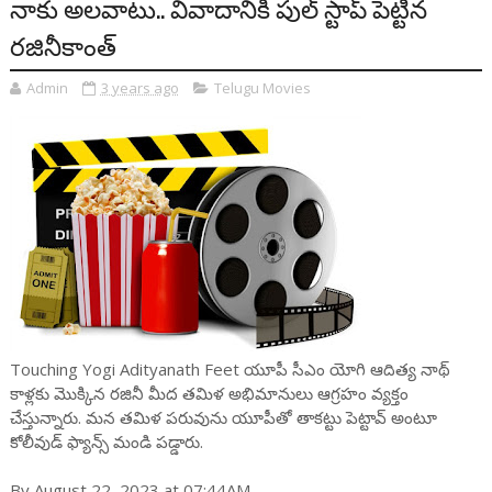
నాకు అలవాటు.. వివాదానికి పుల్ స్టాప్ పెట్టిన
రజినీకాంత్
Admin
3 years ago
Telugu Movies
Touching Yogi Adityanath Feet యూపీ సీఎం యోగి ఆదిత్య నాథ్
కాళ్లకు మొక్కిన రజినీ మీద తమిళ అభిమానులు ఆగ్రహం వ్యక్తం
చేస్తున్నారు. మన తమిళ పరువును యూపీతో తాకట్టు పెట్టావ్ అంటూ
కోలీవుడ్ ఫ్యాన్స్ మండి పడ్డారు.
By August 22, 2023 at 07:44AM