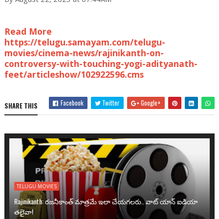
Read More
https://telugu.samayam.com/telugu-
movies/cinema-news/rajinikanth-on-
controversy-with-touching-yogi-adityanath-
feet/articleshow/102922596.cms
Facebook
Twitter
Google+
SHARE THIS
TELUGU MOVIES
Rajinikanth: రజనీకాంత్ మాత్రమే ఇలా చేయగలరు.. వాట్ యాన్ ఐడియా
తలైవా!