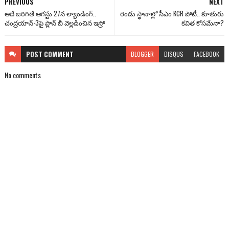
PREVIOUS
NEXT
అదే జరిగితే ఆగస్టు 27న ల్యాండింగ్..
రెండు స్థానాల్లో సీఎం KCR పోటీ.. కూతురు
చంద్రయాన్-3పై ప్లాన్ బీ వెల్లడించిన ఇస్రో
కవిత కోసమేనా?
POST
COMMENT
BLOGGER
DISQUS
FACEBOOK
No comments