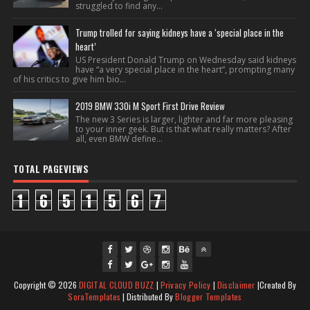
struggled to find any...
Trump trolled for saying kidneys have a ‘special place in the
heart’
US President Donald Trump on Wednesday said kidneys
have “a very special place in the heart”, prompting many
of his critics to give him bio...
2019 BMW 330i M Sport First Drive Review
The new 3 Series is larger, lighter and far more pleasing
to your inner geek. But is that what really matters? After
all, even BMW define...
TOTAL PAGEVIEWS
1
6
5
1
5
6
7
fac
twi
gpl
ins
you
Copyright ©
2026
DIGITAL CLOUD BUZZ
|
Privacy Policy
|
Disclaimer
|Created By
ebo
tte
us
J
tag
tub
SoraTemplates
| Distributed By
Blogger Templates
ok
J
r
Joi
oin
ra
e
Jo