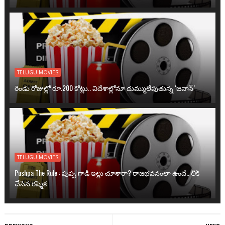
TELUGU MOVIES
రెండు రోజుల్లో రూ.200 కోట్లు.. విదేశాల్లోనూ దుమ్ములేపుతున్న ‘జవాన్’
TELUGU MOVIES
Pushpa The Rule : పుష్ప గాడి ఇల్లు చూశారా? రాజభవనంలా ఉందే.. లీక్
చేసిన రష్మిక