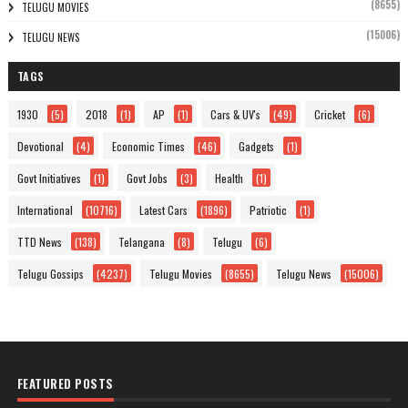
(8655)
TELUGU MOVIES
(15006)
TELUGU NEWS
TAGS
1930
(5)
2018
(1)
AP
(1)
Cars & UV's
(49)
Cricket
(6)
Devotional
(4)
Economic Times
(46)
Gadgets
(1)
Govt Initiatives
(1)
Govt Jobs
(3)
Health
(1)
International
(10716)
Latest Cars
(1896)
Patriotic
(1)
TTD News
(138)
Telangana
(8)
Telugu
(6)
Telugu Gossips
(4237)
Telugu Movies
(8655)
Telugu News
(15006)
FEATURED POSTS