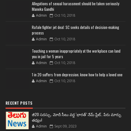
Allegations of sexual harassment should be taken seriously:
Maneka Gandhi
Admin
Oct 10, 2018
Rafale fighter jet deal: SC seeks details of decision-making
process
Admin
Oct 10, 2018
Touching a woman inappropriately at the workplace can land
you in jail for 5 years
Admin
Oct 10, 2018
1 in 20 suffers from depression; know how to help a loved one
Admin
Oct 10, 2018
RECENT POSTS
జీ20 సదస్సు.. మోదీ సీటు వద్ద ‘భారత్’ నేమ్ ప్లేట్‌.. పేరు మార్పు
తథ్యం!
Admin
Sept 09, 2023