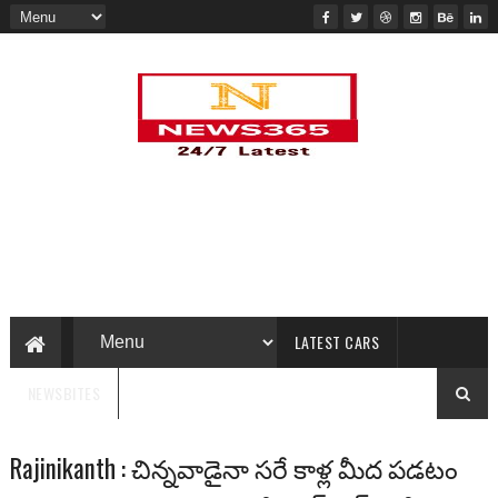
LATEST CARS
NEWSBITES
Rajinikanth : చిన్నవాడైనా సరే కాళ్ల మీద పడటం