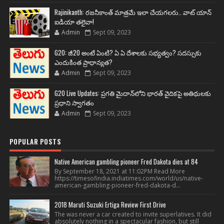
Rajinikanth: రజనీకాంత్ మాత్రమే ఇలా చేయగలరు.. వాట్ యాన్
ఐడియా తలైవా!
Admin
Sept 09, 2023
G20: జీ20 అంటే ఏంటి? ఏ ఏ దేశాలకు సభ్యత్వం? సదస్సుకు
ఎందుకింత ప్రాధాన్యత?
Admin
Sept 09, 2023
G20 Live Updates: ప్రగతి మైదాన్‌లోని భారత్ వైదికపై అతిథులకు
ప్రధాని స్వాగతం
Admin
Sept 09, 2023
POPULAR POSTS
Native American gambling pioneer Fred Dakota dies at 84
By September 18, 2021 at 11:02PM Read More
https://timesofindia.indiatimes.com/world/us/native-
american-gambling-pioneer-fred-dakota-d...
2018 Maruti Suzuki Ertiga Review First Drive
The was never a car created to invite superlatives. It did
absolutely nothing in a spectacular fashion, but still