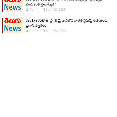
ఎందుకింత ప్రాధాన్యత?
Admin
Sept 09, 2023
G20 Live Updates: ప్రగతి మైదాన్‌లోని భారత్ వైదికపై అతిథులకు
ప్రధాని స్వాగతం
Admin
Sept 09, 2023