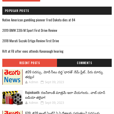
POPULAR POSTS
Native American gambling pioneer Fred Dakota dies at 84
2019 BMW 330i M Sport First Drive Review
2018 Maruti Suzuki Ertiga Review First Drive
Rift at FB after exec attends Kavanaugh hearing
RECENT POSTS
COMMENTS
జీ20 సదస్సు.. మోదీ సీటు వద్ద ‘భారత్’ నేమ్ ప్లేట్‌.. పేరు మార్పు
తథ్యం!
Admin
Sept 09, 2023
Rajinikanth: రజనీకాంత్ మాత్రమే ఇలా చేయగలరు.. వాట్ యాన్
ఐడియా తలైవా!
Admin
Sept 09, 2023
G20: జీ20 అంటే ఏంటి? ఏ ఏ దేశాలకు సభ్యత్వం? సదస్సుకు