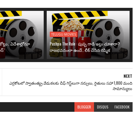
TELUGU MOVIES
ోట్లు.. విదేశాల్లోనూ
Pushpa The Rule : పుష్ప గాడి ఇల్లు చూశారా?
న్’
రాజభవనంలా ఉందే.. లీక్ చేసిన రష్మిక
NEXT
ఎర్రకోటలో స్వాతంత్య్ర వేడుకలకు చీఫ్ గెస్ట్‌లుగా నర్సులు, రైతులు సహా 1,800 మంది
సామాన్యులు
BLOGGER
DISQUS
FACEBOOK