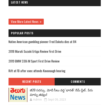
LATEST NEWS
View More Latest News
POPULAR POSTS
Native American gambling pioneer Fred Dakota dies at 84
2018 Maruti Suzuki Ertiga Review First Drive
2019 BMW 330i M Sport First Drive Review
Rift at FB after exec attends Kavanaugh hearing
RECENT POSTS
COMMENTS
జీ20 సదస్సు.. మోదీ సీటు వద్ద ‘భారత్’ నేమ్ ప్లేట్‌.. పేరు
మార్పు తథ్యం!
Admin
Sept 09, 2023