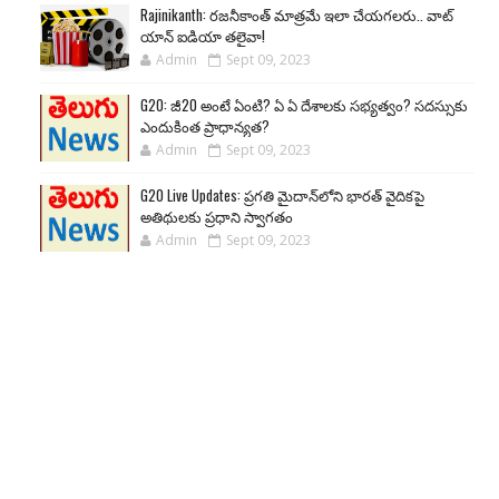
Rajinikanth: రజనీకాంత్ మాత్రమే ఇలా చేయగలరు.. వాట్
యాన్ ఐడియా తలైవా!
Admin
Sept 09, 2023
G20: జీ20 అంటే ఏంటి? ఏ ఏ దేశాలకు సభ్యత్వం? సదస్సుకు
ఎందుకింత ప్రాధాన్యత?
Admin
Sept 09, 2023
G20 Live Updates: ప్రగతి మైదాన్‌లోని భారత్ వైదికపై
అతిథులకు ప్రధాని స్వాగతం
Admin
Sept 09, 2023