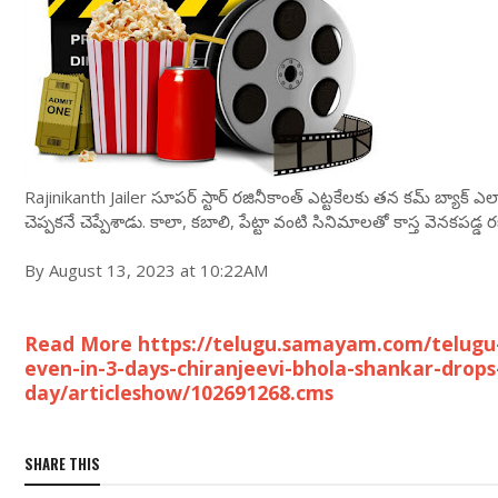
Rajinikanth Jailer సూపర్ స్టార్ రజినీకాంత్ ఎట్టకేలకు తన కమ్ బ్యాక్‌ ఎలా
చెప్పకనే చెప్పేశాడు. కాలా, కబాలి, పేట్టా వంటి సినిమాలతో కాస్త వెనకపడ్డ 
By August 13, 2023 at 10:22AM
Read More https://telugu.samayam.com/telugu-
even-in-3-days-chiranjeevi-bhola-shankar-drop
day/articleshow/102691268.cms
SHARE THIS