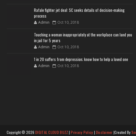
Rafale fighter jet deal: SC seeks details of decision-making
process
Admin
Oct 10, 2018
Touching a woman inappropriately at the workplace can land you
in jail for 5 years
Admin
Oct 10, 2018
1 in 20 suffers from depression; know how to help a loved one
Admin
Oct 10, 2018
Copyright ©
2026
DIGITAL CLOUD BUZZ
|
Privacy Policy
|
Disclaimer
|Created By
So