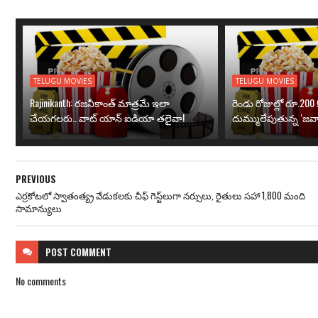
TELUGU MOVIES
TELUGU MOVIES
Rajinikanth: రజనీకాంత్ మాత్రమే ఇలా
రెండు రోజుల్లో రూ.200 క
చేయగలరు.. వాట్ యాన్ ఐడియా తలైవా!
దుమ్ములేపుతున్న ‘జవా
PREVIOUS
ఎర్రకోటలో స్వాతంత్య్ర వేడుకలకు చీఫ్ గెస్ట్‌లుగా నర్సులు, రైతులు సహా 1,800 మంది
సామాన్యులు
POST
COMMENT
No comments