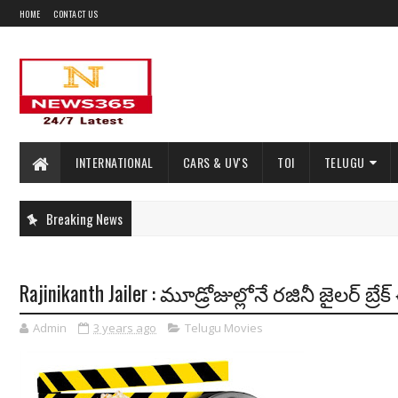
HOME
CONTACT US
INTERNATIONAL
CARS & UV'S
TOI
TELUGU
Breaking News
Rajinikanth Jailer : మూడ్రోజుల్లోనే రజినీ జైలర్ బ
Admin
3 years ago
Telugu Movies