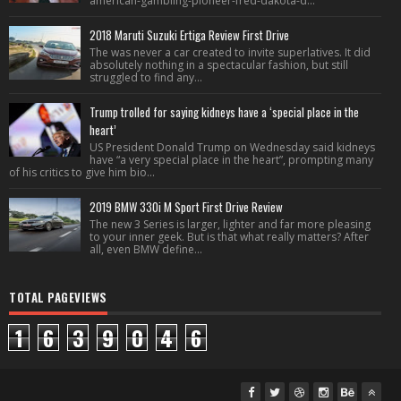
american-gambling-pioneer-fred-dakota-d...
2018 Maruti Suzuki Ertiga Review First Drive
The was never a car created to invite superlatives. It did
absolutely nothing in a spectacular fashion, but still
struggled to find any...
Trump trolled for saying kidneys have a ‘special place in the
heart’
US President Donald Trump on Wednesday said kidneys
have “a very special place in the heart”, prompting many
of his critics to give him bio...
2019 BMW 330i M Sport First Drive Review
The new 3 Series is larger, lighter and far more pleasing
to your inner geek. But is that what really matters? After
all, even BMW define...
TOTAL PAGEVIEWS
1
6
3
9
0
4
6