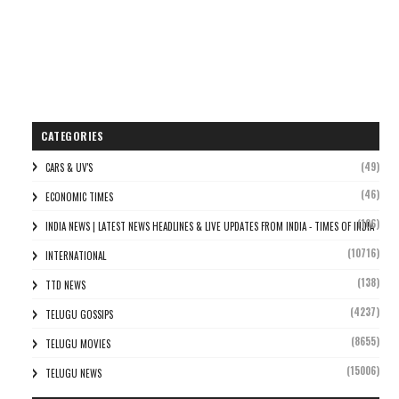
CATEGORIES
(49)
CARS & UV'S
(46)
ECONOMIC TIMES
(106)
INDIA NEWS | LATEST NEWS HEADLINES & LIVE UPDATES FROM INDIA - TIMES OF INDIA
(10716)
INTERNATIONAL
(138)
TTD NEWS
(4237)
TELUGU GOSSIPS
(8655)
TELUGU MOVIES
(15006)
TELUGU NEWS