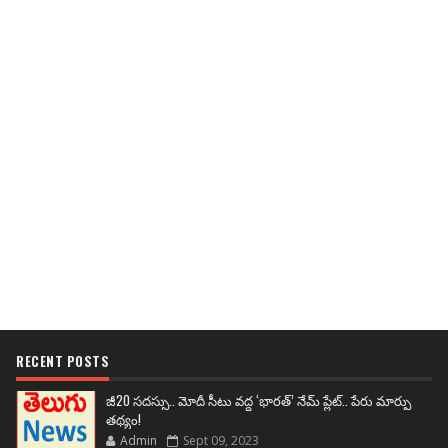
RECENT POSTS
జీ20 సదస్సు.. మోదీ సీటు వద్ద ‘భారత్’ నేమ్ ప్లేట్‌.. పేరు మార్పు
తథ్యం!
Admin
Sept 09, 2023