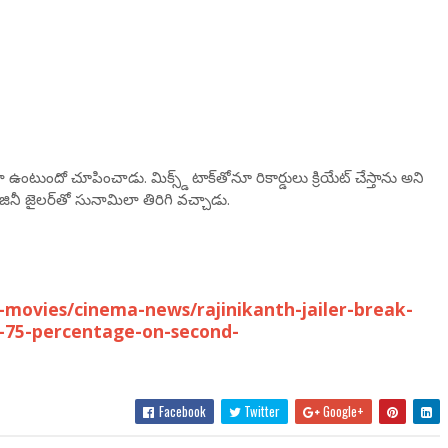
 ఉంటుందో చూపించాడు. మిక్స్డ్ టాక్‌తోనూ రికార్డులు క్రియేట్ చేస్తాను అని
రజినీ జైలర్‌తో సునామిలా తిరిగి వచ్చాడు.
movies/cinema-news/rajinikanth-jailer-break-
s-75-percentage-on-second-
Facebook
Twitter
Google+