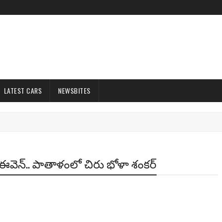
LATEST CARS
NEWSBITES
్రేక్ ఈవెన్.. పాతాళంలో చిరు భోళా శంకర్