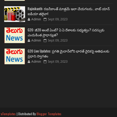
Rajinikanth: రజనీకాంత్ మాత్రమే ఇలా చేయగలరు.. వాట్ యాన్
ఐడియా తలైవా!
Admin
Sept 09, 2023
G20: జీ20 అంటే ఏంటి? ఏ ఏ దేశాలకు సభ్యత్వం? సదస్సుకు
ఎందుకింత ప్రాధాన్యత?
Admin
Sept 09, 2023
G20 Live Updates: ప్రగతి మైదాన్‌లోని భారత్ వైదికపై అతిథులకు
ప్రధాని స్వాగతం
Admin
Sept 09, 2023
raTemplates
| Distributed By
Blogger Templates