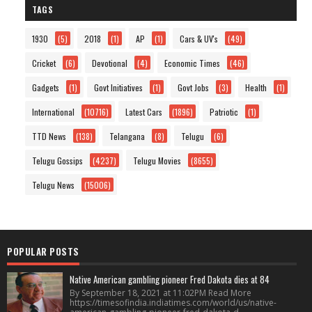
TAGS
1930
(5)
2018
(1)
AP
(1)
Cars & UV's
(49)
Cricket
(6)
Devotional
(4)
Economic Times
(46)
Gadgets
(1)
Govt Initiatives
(1)
Govt Jobs
(3)
Health
(1)
International
(10716)
Latest Cars
(1896)
Patriotic
(1)
TTD News
(138)
Telangana
(8)
Telugu
(6)
Telugu Gossips
(4237)
Telugu Movies
(8655)
Telugu News
(15006)
POPULAR POSTS
Native American gambling pioneer Fred Dakota dies at 84
By September 18, 2021 at 11:02PM Read More
https://timesofindia.indiatimes.com/world/us/native-