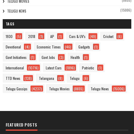
(8655)
TELUGU MOVIES
(15006)
TELUGU NEWS
TAGS
1930
(5)
2018
(1)
AP
(1)
Cars & UV's
(49)
Cricket
(6)
Devotional
(4)
Economic Times
(46)
Gadgets
(1)
Govt Initiatives
(1)
Govt Jobs
(3)
Health
(1)
International
(10716)
Latest Cars
(1896)
Patriotic
(1)
TTD News
(138)
Telangana
(8)
Telugu
(6)
Telugu Gossips
(4237)
Telugu Movies
(8655)
Telugu News
(15006)
FEATURED POSTS