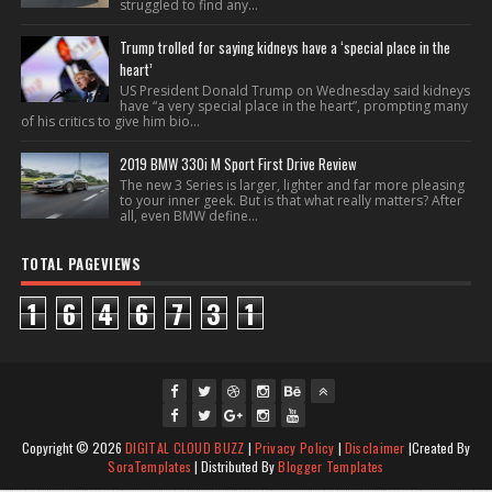
struggled to find any...
Trump trolled for saying kidneys have a ‘special place in the
heart’
US President Donald Trump on Wednesday said kidneys
have “a very special place in the heart”, prompting many
of his critics to give him bio...
2019 BMW 330i M Sport First Drive Review
The new 3 Series is larger, lighter and far more pleasing
to your inner geek. But is that what really matters? After
all, even BMW define...
TOTAL PAGEVIEWS
1
6
4
6
7
3
1
fac
twi
gpl
ins
you
Copyright ©
2026
DIGITAL CLOUD BUZZ
|
Privacy Policy
|
Disclaimer
|Created By
ebo
tte
us
J
tag
tub
SoraTemplates
| Distributed By
Blogger Templates
ok
J
r
Joi
oin
ra
e
Jo