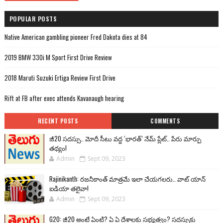
POPULAR POSTS
Native American gambling pioneer Fred Dakota dies at 84
2019 BMW 330i M Sport First Drive Review
2018 Maruti Suzuki Ertiga Review First Drive
Rift at FB after exec attends Kavanaugh hearing
RECENT POSTS
COMMENTS
జీ20 సదస్సు.. మోదీ సీటు వద్ద ‘భారత్’ నేమ్ ప్లేట్‌.. పేరు మార్పు
తథ్యం!
Admin
Sept 09, 2023
Rajinikanth: రజనీకాంత్ మాత్రమే ఇలా చేయగలరు.. వాట్ యాన్
ఐడియా తలైవా!
Admin
Sept 09, 2023
G20: జీ20 అంటే ఏంటి? ఏ ఏ దేశాలకు సభ్యత్వం? సదస్సుకు