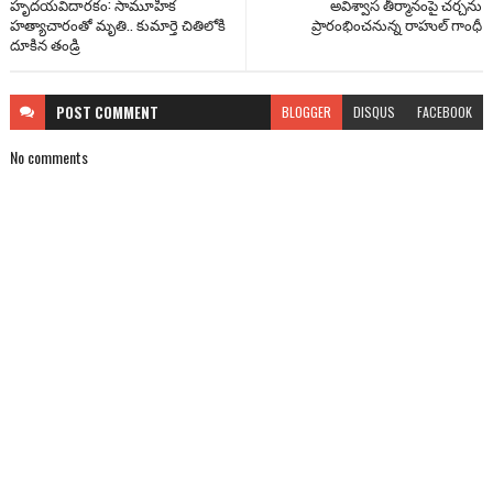
హృదయవిదారకం: సామూహిక
అవిశ్వాస తీర్మానంపై చర్చను
హత్యాచారంతో మృతి.. కుమార్తె చితిలోకి
ప్రారంభించనున్న రాహుల్ గాంధీ
దూకిన తండ్రి
POST
COMMENT
BLOGGER
DISQUS
FACEBOOK
No comments