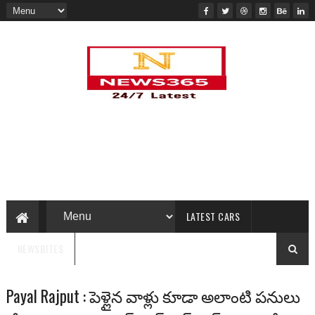
LATEST CARS
NEWSBITES
Payal Rajput : పెళ్లైన వాళ్లు కూడా అలాంటి పనులు