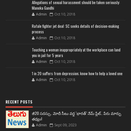
Allegations of sexual harassment should be taken seriously:
Maneka Gandhi
Admin
Oct 10, 2018
Rafale fighter jet deal: SC seeks details of decision-making
process
Admin
Oct 10, 2018
Touching a woman inappropriately at the workplace can land
you in jail for 5 years
Admin
Oct 10, 2018
1 in 20 suffers from depression; know how to help a loved one
Admin
Oct 10, 2018
RECENT POSTS
జీ20 సదస్సు.. మోదీ సీటు వద్ద ‘భారత్’ నేమ్ ప్లేట్‌.. పేరు మార్పు
తథ్యం!
Admin
Sept 09, 2023