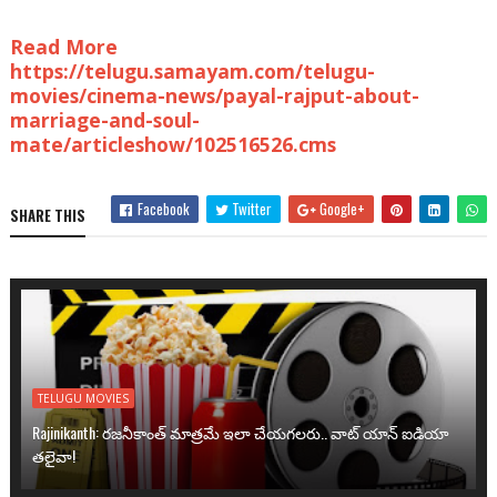
Read More
https://telugu.samayam.com/telugu-
movies/cinema-news/payal-rajput-about-
marriage-and-soul-
mate/articleshow/102516526.cms
Facebook
Twitter
Google+
SHARE THIS
TELUGU MOVIES
Rajinikanth: రజనీకాంత్ మాత్రమే ఇలా చేయగలరు.. వాట్ యాన్ ఐడియా
తలైవా!