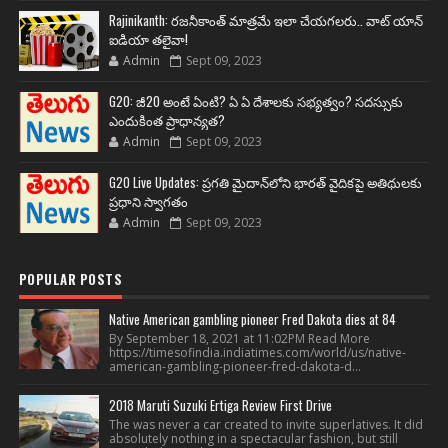
Rajinikanth: రజనీకాంత్ మాత్రమే ఇలా చేయగలరు.. వాట్ యాన్
ఐడియా తలైవా!
Admin
Sept 09, 2023
G20: జీ20 అంటే ఏంటి? ఏ ఏ దేశాలకు సభ్యత్వం? సదస్సుకు
ఎందుకింత ప్రాధాన్యత?
Admin
Sept 09, 2023
G20 Live Updates: ప్రగతి మైదాన్‌లోని భారత్ వైదికపై అతిథులకు
ప్రధాని స్వాగతం
Admin
Sept 09, 2023
POPULAR POSTS
Native American gambling pioneer Fred Dakota dies at 84
By September 18, 2021 at 11:02PM Read More
https://timesofindia.indiatimes.com/world/us/native-
american-gambling-pioneer-fred-dakota-d...
2018 Maruti Suzuki Ertiga Review First Drive
The was never a car created to invite superlatives. It did
absolutely nothing in a spectacular fashion, but still