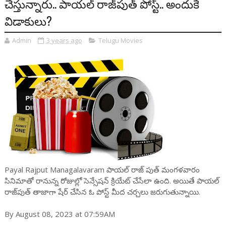
చేస్తున్నారు.. పాయల్ రాజ్‌పుత్ పోస్ట్.. అందుకే
విడాకులు?
Admin
3 years ago
Telugu Movies
Payal Rajput Managalavaram పాయల్ రాజ్ పుత్ మంగళవారం
సినిమాతో రానున్న రోజుల్లో సెన్సేషన్ క్రియేట్ చేసేలా ఉంది. అయితే పాయల్
రాజ్‌పుత్ తాజాగా షేర్ చేసిన ఓ పోస్ట్ మీద చర్చలు జరుగుతున్నాయి.
By August 08, 2023 at 07:59AM