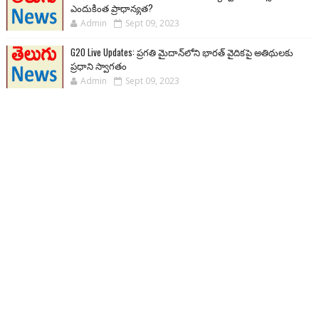
ఎందుకింత ప్రాధాన్యత?
Admin
Sept 09, 2023
G20 Live Updates: ప్రగతి మైదాన్‌లోని భారత్ వైదికపై అతిథులకు
ప్రధాని స్వాగతం
Admin
Sept 09, 2023