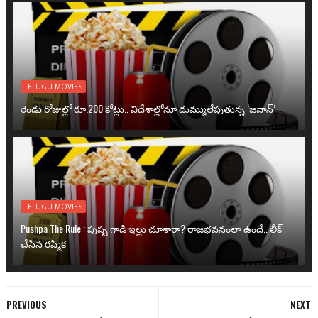
TELUGU MOVIES
రెండు రోజుల్లో రూ.200 కోట్లు.. విదేశాల్లోనూ దుమ్ములేపుతున్న ‘జవాన్’
TELUGU MOVIES
Pushpa The Rule : పుష్ప గాడి ఇల్లు చూశారా? రాజభవనంలా ఉందే.. లీక్
చేసిన రష్మిక
PREVIOUS
NEXT