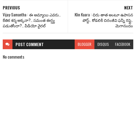
PREVIOUS
NEXT
Vijay-Samantha : ఈ అమ్మాయి ఎవరు..
Klin Kaara : చిరు తాత అంటూ ఉపాసన
కేతిక శర్మ అక్కనా?.. సమంత ఈర్ష్య
పోస్ట్.. కోడలికి చిరంజీవి ఫన్నీ రిప్లై..
పడుతోందా?.. వీడియో వైరల్
మెగానందం
POST
COMMENT
BLOGGER
DISQUS
FACEBOOK
No comments