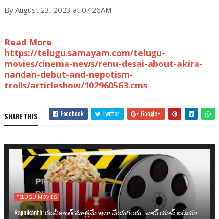
By August 23, 2023 at 07:26AM
Read More
https://telugu.samayam.com/telugu-
movies/cinema-news/renu-desai-about-akira-
nandan-debut-and-nepotism-
trolls/articleshow/102960563.cms
Facebook
Twitter
Google+
SHARE THIS
TELUGU MOVIES
Rajinikanth: రజనీకాంత్ మాత్రమే ఇలా చేయగలరు.. వాట్ యాన్ ఐడియా