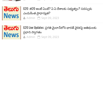
G20: జీ20 అంటే ఏంటి? ఏ ఏ దేశాలకు సభ్యత్వం? సదస్సుకు
ఎందుకింత ప్రాధాన్యత?
Admin
Sept 09, 2023
G20 Live Updates: ప్రగతి మైదాన్‌లోని భారత్ వైదికపై అతిథులకు
ప్రధాని స్వాగతం
Admin
Sept 09, 2023