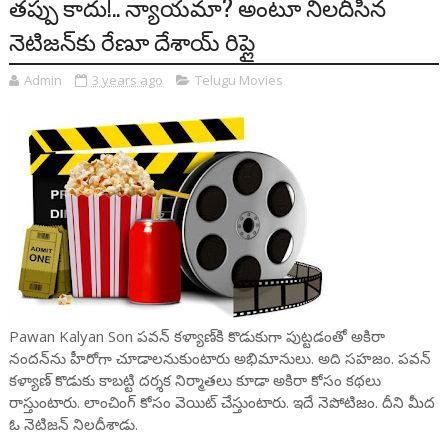
తప్పు కాదు!.. న్యాయమా? అంటూ నిలదీసిన
నెటిజన్‌కు రేణూ దేశాయ్ రిప్లై
Admin
3 years ago
Telugu Movies
Pawan Kalyan Son పవన్ కళ్యాణ్‌కి కొడుకుగా పుట్టడంతో అకిరా
నందన్‌ను హీరోగా చూడాలనుకుంటారు అభిమానులు. అది సహజం. పవన్
కళ్యాణ్ కొడుకు కాబట్టి దర్శక నిర్మాతలు కూడా అకిరా కోసం కథలు
రాస్తుంటారు. లాంచింగ్‌ కోసం వెయిట్ చేస్తుంటారు. ఇదే నెపోటిజం. దీని మీద
ఓ నెటిజన్ నిలదీశాడు.