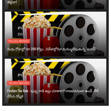
తలైవా!
TELUGU MOVIES
రెండు రోజుల్లో రూ.200 కోట్లు.. విదేశాల్లోనూ దుమ్ములేపుతున్న ‘జవాన్’
TELUGU MOVIES
Pushpa The Rule : పుష్ప గాడి ఇల్లు చూశారా? రాజభవనంలా ఉందే.. లీక్
చేసిన రష్మిక