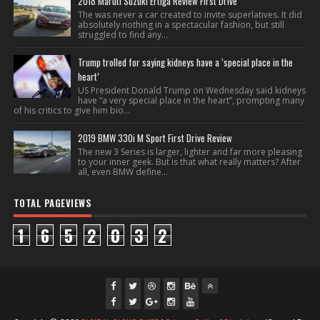
2018 Maruti Suzuki Ertiga Review First Drive
The was never a car created to invite superlatives. It did
absolutely nothing in a spectacular fashion, but still
struggled to find any...
Trump trolled for saying kidneys have a ‘special place in the
heart’
US President Donald Trump on Wednesday said kidneys
have “a very special place in the heart”, prompting many
of his critics to give him bio...
2019 BMW 330i M Sport First Drive Review
The new 3 Series is larger, lighter and far more pleasing
to your inner geek. But is that what really matters? After
all, even BMW define...
TOTAL PAGEVIEWS
1
6
5
2
0
3
2
fac
twi
gpl
ins
you