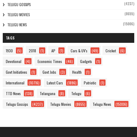
(4237)
TELUGU GOSSIPS
(8655)
TELUGU MOVIES
(15006)
TELUGU NEWS
TAGS
1930
(5)
2018
(1)
AP
(1)
Cars & UV's
(49)
Cricket
(6)
Devotional
(4)
Economic Times
(46)
Gadgets
(1)
Govt Initiatives
(1)
Govt Jobs
(3)
Health
(1)
International
(10716)
Latest Cars
(1896)
Patriotic
(1)
TTD News
(138)
Telangana
(8)
Telugu
(6)
Telugu Gossips
(4237)
Telugu Movies
(8655)
Telugu News
(15006)