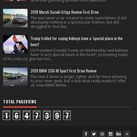
american-gambling-pioneer-fred-dakota-d...
2018 Maruti Suzuki Ertiga Review First Drive
The was never a car created to invite superlatives. It did
absolutely nothing in a spectacular fashion, but still
struggled to find any...
Trump trolled for saying kidneys have a ‘special place in the
heart’
US President Donald Trump on Wednesday said kidneys
have “a very special place in the heart”, prompting many
of his critics to give him bio...
2019 BMW 330i M Sport First Drive Review
The new 3 Series is larger, lighter and far more pleasing
to your inner geek. But is that what really matters? After
all, even BMW define...
TOTAL PAGEVIEWS
1
6
4
7
3
9
7