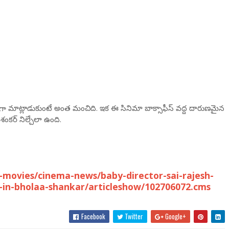
గా మాట్లాడుకుంటే అంత మంచిది. ఇక ఈ సినిమా బాక్సాఫీస్ వద్ద దారుణమైన
శంకర్ నిల్చేలా ఉంది.
movies/cinema-news/baby-director-sai-rajesh-
e-in-bholaa-shankar/articleshow/102706072.cms
Facebook
Twitter
Google+