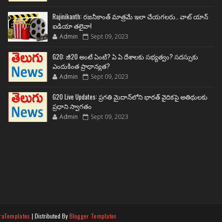
Rajinikanth: రజనీకాంత్ మాత్రమే ఇలా చేయగలరు.. వాట్ యాన్
ఐడియా తలైవా!
Admin
Sept 09, 2023
G20: జీ20 అంటే ఏంటి? ఏ ఏ దేశాలకు సభ్యత్వం? సదస్సుకు
ఎందుకింత ప్రాధాన్యత?
Admin
Sept 09, 2023
G20 Live Updates: ప్రగతి మైదాన్‌లోని భారత్ వైదికపై అతిథులకు
ప్రధాని స్వాగతం
Admin
Sept 09, 2023
raTemplates
| Distributed By
Blogger Templates