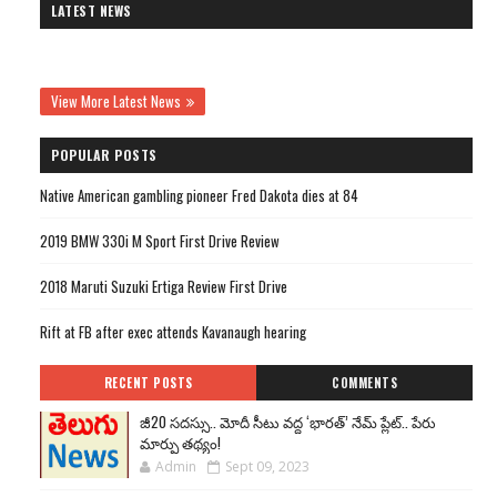
LATEST NEWS
View More Latest News
POPULAR POSTS
Native American gambling pioneer Fred Dakota dies at 84
2019 BMW 330i M Sport First Drive Review
2018 Maruti Suzuki Ertiga Review First Drive
Rift at FB after exec attends Kavanaugh hearing
RECENT POSTS
COMMENTS
జీ20 సదస్సు.. మోదీ సీటు వద్ద ‘భారత్’ నేమ్ ప్లేట్‌.. పేరు
మార్పు తథ్యం!
Admin
Sept 09, 2023