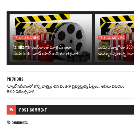
TELUGU MOVIES
TELUGU MOVIES
Rajinikanth: రజనీకాంత్ మాత్రమే ఇలా
రెండు రోజుల్లో రూ.200 క
చేయగలరు.. వాట్ యాన్ ఐడియా తలైవా!
దుమ్ములేపుతున్న ‘జవా
PREVIOUS
స్కూల్‌ సమీపంలో కొన్న చాక్లెట్లు తిని వింతగా ప్రవర్తిస్తున్న పిల్లలు.. అసలు విషయం
తెలిసి పేరెంట్స్ షాక్
POST
COMMENT
No comments