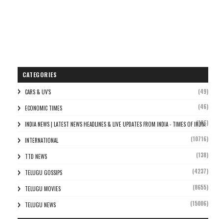
CATEGORIES
(49)
CARS & UV'S
(46)
ECONOMIC TIMES
(106)
INDIA NEWS | LATEST NEWS HEADLINES & LIVE UPDATES FROM INDIA - TIMES OF INDIA
(10716)
INTERNATIONAL
(138)
TTD NEWS
(4237)
TELUGU GOSSIPS
(8655)
TELUGU MOVIES
(15006)
TELUGU NEWS