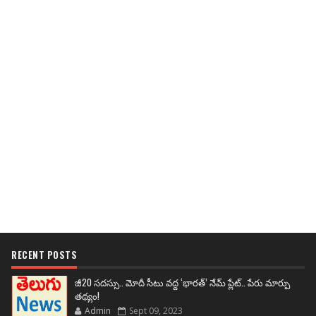
RECENT POSTS
జీ20 సదస్సు.. మోదీ సీటు వద్ద ‘భారత్’ నేమ్ ప్లేట్‌.. పేరు మార్పు
తథ్యం!
Admin
Sept 09, 2023