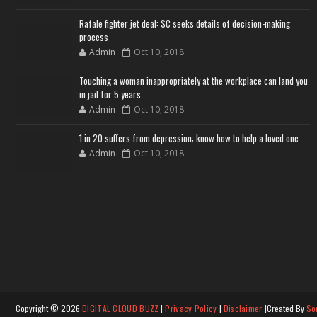
Rafale fighter jet deal: SC seeks details of decision-making
process
Admin
Oct 10, 2018
Touching a woman inappropriately at the workplace can land you
in jail for 5 years
Admin
Oct 10, 2018
1 in 20 suffers from depression; know how to help a loved one
Admin
Oct 10, 2018
Copyright ©
2026
DIGITAL CLOUD BUZZ
|
Privacy Policy
|
Disclaimer
|Created By
So