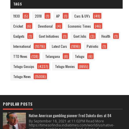
TAGS
1930
(5)
2018
(1)
AP
(1)
Cars & UV's
(49)
Cricket
(6)
Devotional
(4)
Economic Times
(46)
Gadgets
(1)
Govt Initiatives
(1)
Govt Jobs
(3)
Health
(1)
International
(10716)
Latest Cars
(1896)
Patriotic
(1)
TTD News
(138)
Telangana
(8)
Telugu
(6)
Telugu Gossips
(4237)
Telugu Movies
(8655)
Telugu News
(15006)
POPULAR POSTS
Native American gambling pioneer Fred Dakota dies at 84
By September 18, 2021 at 11:02PM Read More
https://timesofindia.indiatimes.com/world/us/native-