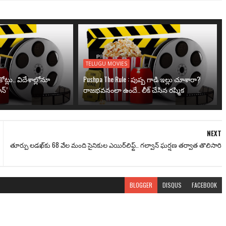
TELUGU MOVIES
ోట్లు.. విదేశాల్లోనూ
Pushpa The Rule : పుష్ప గాడి ఇల్లు చూశారా?
న్’
రాజభవనంలా ఉందే.. లీక్ చేసిన రష్మిక
NEXT
తూర్పు లడఖ్‌‌కు 68 వేల మంది సైనికుల ఎయిర్‌లిఫ్ట్.. గల్వాన్ ఘర్షణ తర్వాత తొలిసారి
BLOGGER
DISQUS
FACEBOOK