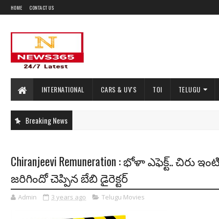
HOME
CONTACT US
INTERNATIONAL
CARS & UV'S
TOI
TELUGU
Breaking News
Chiranjeevi Remuneration : భోళా ఎఫెక్ట్.. చిరు 
జరిగిందో చెప్పిన బేబి డైరెక్టర్
Admin
3 years ago
Telugu Movies