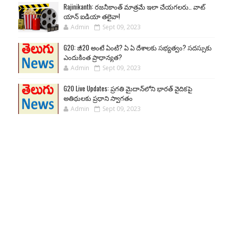
Rajinikanth: రజనీకాంత్ మాత్రమే ఇలా చేయగలరు.. వాట్
యాన్ ఐడియా తలైవా!
Admin
Sept 09, 2023
G20: జీ20 అంటే ఏంటి? ఏ ఏ దేశాలకు సభ్యత్వం? సదస్సుకు
ఎందుకింత ప్రాధాన్యత?
Admin
Sept 09, 2023
G20 Live Updates: ప్రగతి మైదాన్‌లోని భారత్ వైదికపై
అతిథులకు ప్రధాని స్వాగతం
Admin
Sept 09, 2023