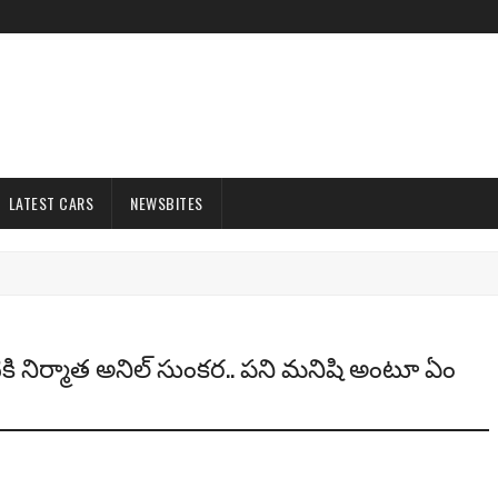
LATEST CARS
NEWSBITES
ఇంటికి నిర్మాత అనిల్ సుంకర.. పని మనిషి అంటూ ఏం