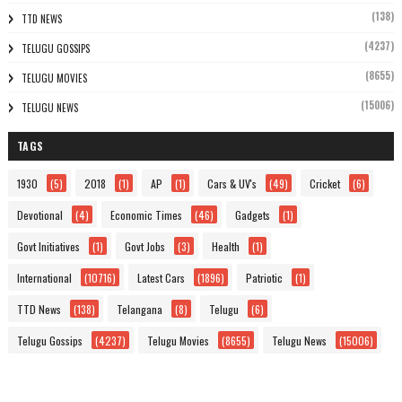
(138)
TTD NEWS
(4237)
TELUGU GOSSIPS
(8655)
TELUGU MOVIES
(15006)
TELUGU NEWS
TAGS
1930
(5)
2018
(1)
AP
(1)
Cars & UV's
(49)
Cricket
(6)
Devotional
(4)
Economic Times
(46)
Gadgets
(1)
Govt Initiatives
(1)
Govt Jobs
(3)
Health
(1)
International
(10716)
Latest Cars
(1896)
Patriotic
(1)
TTD News
(138)
Telangana
(8)
Telugu
(6)
Telugu Gossips
(4237)
Telugu Movies
(8655)
Telugu News
(15006)