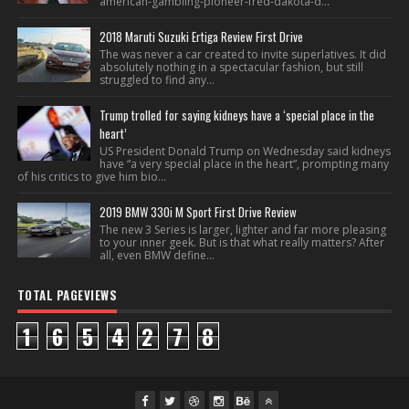
american-gambling-pioneer-fred-dakota-d...
2018 Maruti Suzuki Ertiga Review First Drive
The was never a car created to invite superlatives. It did
absolutely nothing in a spectacular fashion, but still
struggled to find any...
Trump trolled for saying kidneys have a ‘special place in the
heart’
US President Donald Trump on Wednesday said kidneys
have “a very special place in the heart”, prompting many
of his critics to give him bio...
2019 BMW 330i M Sport First Drive Review
The new 3 Series is larger, lighter and far more pleasing
to your inner geek. But is that what really matters? After
all, even BMW define...
TOTAL PAGEVIEWS
1
6
5
4
2
7
8