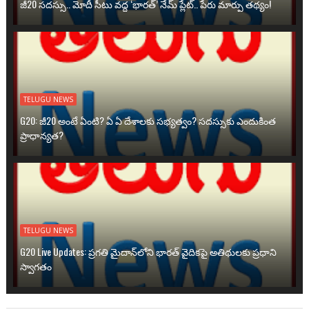
జీ20 సదస్సు.. మోదీ సీటు వద్ద ‘భారత్’ నేమ్ ప్లేట్‌.. పేరు మార్పు తథ్యం!
TELUGU NEWS
G20: జీ20 అంటే ఏంటి? ఏ ఏ దేశాలకు సభ్యత్వం? సదస్సుకు ఎందుకింత
ప్రాధాన్యత?
TELUGU NEWS
G20 Live Updates: ప్రగతి మైదాన్‌లోని భారత్ వైదికపై అతిథులకు ప్రధాని
స్వాగతం