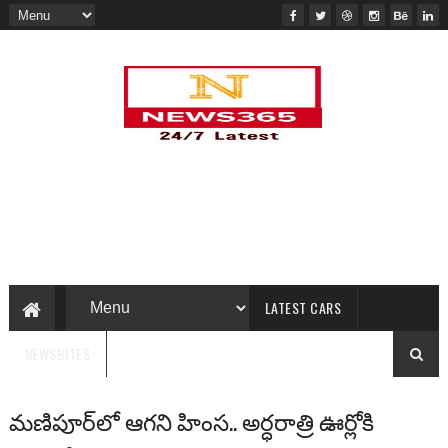
LATEST CARS
NEWSBITES
మణిపూర్‌లో ఆగని హింస.. అర్ధరాత్రి ఊర్లోకి