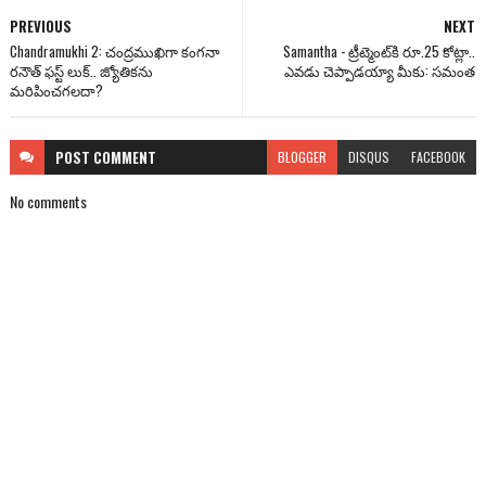
PREVIOUS
NEXT
Chandramukhi 2: చంద్రముఖిగా కంగనా
Samantha - ట్రీట్మెంట్‌కి రూ.25 కోట్లా..
రనౌత్ ఫస్ట్ లుక్.. జ్యోతికను
ఎవడు చెప్పాడయ్యా మీకు: సమంత
మరిపించగలదా?
POST
COMMENT
BLOGGER
DISQUS
FACEBOOK
No comments