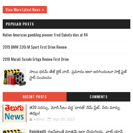
View More Latest News
POPULAR POSTS
Native American gambling pioneer Fred Dakota dies at 84
2019 BMW 330i M Sport First Drive Review
2018 Maruti Suzuki Ertiga Review First Drive
సాయి ధరమ్ తేజ్ బైక్ నాదే.. ప్రమాదం అలా జరిగిందంటూ సాక్రి ఫైజ్
స్టార్ సంచలనం
RECENT POSTS
COMMENTS
జీ20 సదస్సు.. మోదీ సీటు వద్ద ‘భారత్’ నేమ్ ప్లేట్‌.. పేరు మార్పు
తథ్యం!
Admin
Sept 09, 2023
Rajinikanth: రజనీకాంత్ మాత్రమే ఇలా చేయగలరు.. వాట్ యాన్