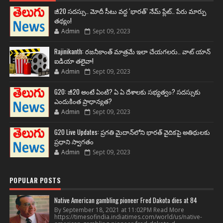
జీ20 సదస్సు.. మోదీ సీటు వద్ద ‘భారత్’ నేమ్ ప్లేట్‌.. పేరు మార్పు
తథ్యం!
Admin
Sept 09, 2023
Rajinikanth: రజనీకాంత్ మాత్రమే ఇలా చేయగలరు.. వాట్ యాన్
ఐడియా తలైవా!
Admin
Sept 09, 2023
G20: జీ20 అంటే ఏంటి? ఏ ఏ దేశాలకు సభ్యత్వం? సదస్సుకు
ఎందుకింత ప్రాధాన్యత?
Admin
Sept 09, 2023
G20 Live Updates: ప్రగతి మైదాన్‌లోని భారత్ వైదికపై అతిథులకు
ప్రధాని స్వాగతం
Admin
Sept 09, 2023
POPULAR POSTS
Native American gambling pioneer Fred Dakota dies at 84
By September 18, 2021 at 11:02PM Read More
https://timesofindia.indiatimes.com/world/us/native-