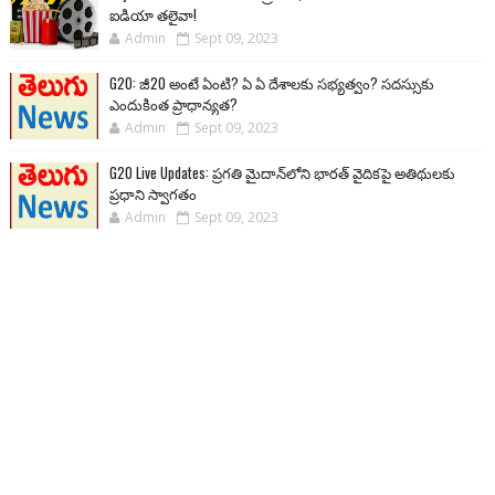
ఐడియా తలైవా!
Admin
Sept 09, 2023
G20: జీ20 అంటే ఏంటి? ఏ ఏ దేశాలకు సభ్యత్వం? సదస్సుకు
ఎందుకింత ప్రాధాన్యత?
Admin
Sept 09, 2023
G20 Live Updates: ప్రగతి మైదాన్‌లోని భారత్ వైదికపై అతిథులకు
ప్రధాని స్వాగతం
Admin
Sept 09, 2023