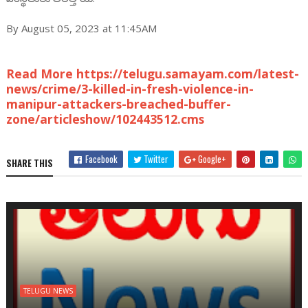
By August 05, 2023 at 11:45AM
Read More https://telugu.samayam.com/latest-
news/crime/3-killed-in-fresh-violence-in-
manipur-attackers-breached-buffer-
zone/articleshow/102443512.cms
Facebook
Twitter
Google+
SHARE THIS
TELUGU NEWS