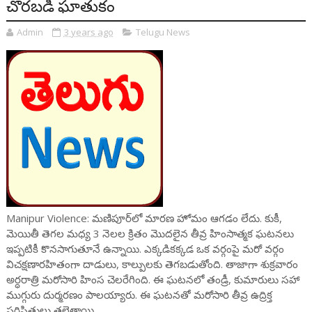
చొరబడి ఘాతుకం
Admin
3 years ago
Telugu News
Manipur Violence: మణిపూర్‌లో మారణ హోమం ఆగడం లేదు. కుకీ,
మెయితీ తెగల మధ్య 3 నెలల క్రితం మొదలైన తీవ్ర హింసాత్మక ఘటనలు
ఇప్పటికీ కొనసాగుతూనే ఉన్నాయి. ఎక్కడికక్కడ ఒక వర్గంపై మరో వర్గం
విచక్షణారహితంగా దాడులు, కాల్పులకు తెగబడుతోంది. తాజాగా శుక్రవారం
అర్ధరాత్రి మరోసారి హింస చెలరేగింది. ఈ ఘటనలో తండ్రీ, కుమారులు సహా
ముగ్గురు దుర్మరణం పాలయ్యారు. ఈ ఘటనతో మరోసారి తీవ్ర ఉద్రిక్త
పరిస్థితులు తలెత్తాయి.