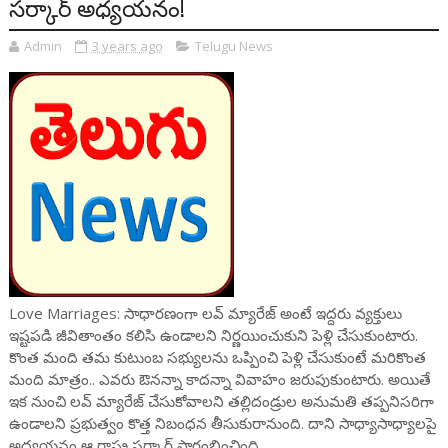
సర్కార్ అధ్యయనం!
Admin
3 years ago
Telugu News
Love Marriages: సాధారణంగా లవ్ మ్యారేజ్‌ అంటే ఇద్దరు వ్యక్తులు
ఇష్టపడి జీవితాంతం కలిసి ఉండాలని నిర్ణయించుకుని పెళ్లి చేసుకుంటారు.
కొంత మంది తమ కుటుంబ సభ్యులను ఒప్పించి పెళ్లి చేసుకుంటే మరికొంత
మంది మాత్రం.. ఎవరు ఔనన్నా కాదన్నా వివాహం జరుపుకుంటారు. అయితే
ఇక నుంచి లవ్ మ్యారేజ్‌ చేసుకోవాలని తల్లిదండ్రుల అనుమతి తప్పనిసరిగా
ఉండాలని ప్రభుత్వం కొత్త నిబంధన తీసుకురానుంది. దాని సాధ్యాసాధ్యాలపై
అధ్యయనం ఆ రాష్ట్ర సర్కార్ ప్రారంభించింది.