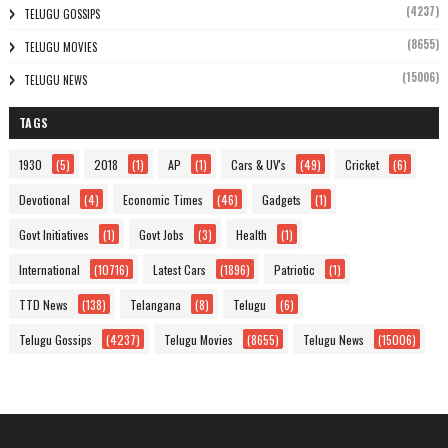
(4237)
TELUGU GOSSIPS
(8655)
TELUGU MOVIES
(15006)
TELUGU NEWS
TAGS
1930
(5)
2018
(1)
AP
(1)
Cars & UV's
(49)
Cricket
(6)
Devotional
(4)
Economic Times
(46)
Gadgets
(1)
Govt Initiatives
(1)
Govt Jobs
(3)
Health
(1)
International
(10716)
Latest Cars
(1896)
Patriotic
(1)
TTD News
(138)
Telangana
(8)
Telugu
(6)
Telugu Gossips
(4237)
Telugu Movies
(8655)
Telugu News
(15006)