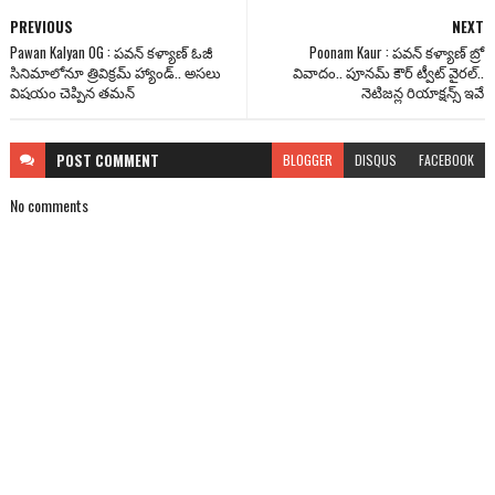
PREVIOUS
NEXT
Pawan Kalyan OG : పవన్ కళ్యాణ్ ఓజీ
Poonam Kaur : పవన్ కళ్యాణ్ బ్రో
సినిమాలోనూ త్రివిక్రమ్ హ్యాండ్.. అసలు
వివాదం.. పూనమ్ కౌర్ ట్వీట్ వైరల్..
విషయం చెప్పిన తమన్
నెటిజన్ల రియాక్షన్స్ ఇవే
POST
COMMENT
BLOGGER
DISQUS
FACEBOOK
No comments