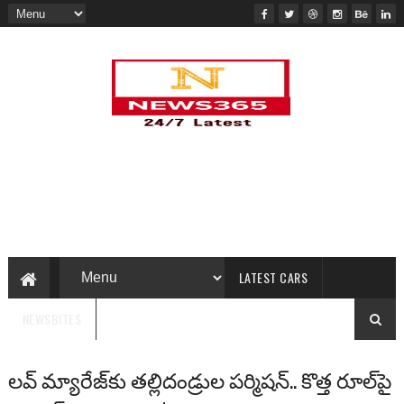
LATEST CARS
NEWSBITES
లవ్‌ మ్యారేజ్‌కు తల్లిదండ్రుల పర్మిషన్.. కొత్త రూల్‌పై