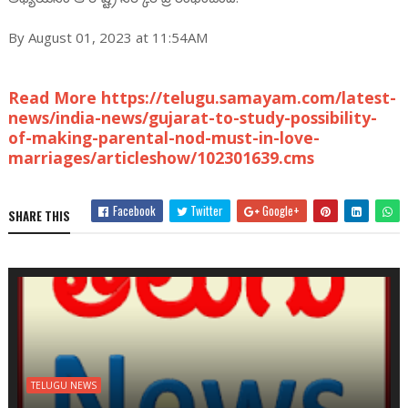
By August 01, 2023 at 11:54AM
Read More https://telugu.samayam.com/latest-
news/india-news/gujarat-to-study-possibility-
of-making-parental-nod-must-in-love-
marriages/articleshow/102301639.cms
Facebook
Twitter
Google+
SHARE THIS
TELUGU NEWS