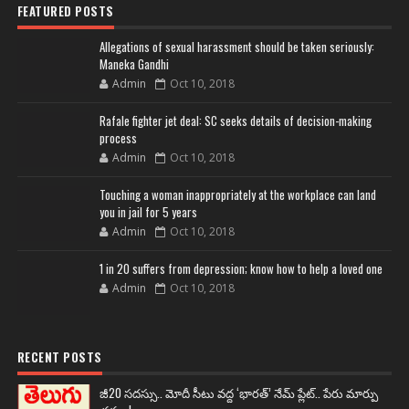
FEATURED POSTS
Allegations of sexual harassment should be taken seriously:
Maneka Gandhi
Admin
Oct 10, 2018
Rafale fighter jet deal: SC seeks details of decision-making
process
Admin
Oct 10, 2018
Touching a woman inappropriately at the workplace can land
you in jail for 5 years
Admin
Oct 10, 2018
1 in 20 suffers from depression; know how to help a loved one
Admin
Oct 10, 2018
RECENT POSTS
జీ20 సదస్సు.. మోదీ సీటు వద్ద ‘భారత్’ నేమ్ ప్లేట్‌.. పేరు మార్పు