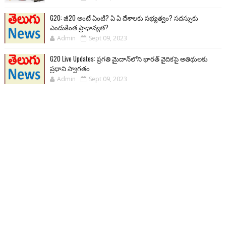
G20: జీ20 అంటే ఏంటి? ఏ ఏ దేశాలకు సభ్యత్వం? సదస్సుకు
ఎందుకింత ప్రాధాన్యత?
Admin
Sept 09, 2023
G20 Live Updates: ప్రగతి మైదాన్‌లోని భారత్ వైదికపై అతిథులకు
ప్రధాని స్వాగతం
Admin
Sept 09, 2023