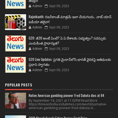
తథ్యం!
Admin
Sept 09, 2023
Rajinikanth: రజనీకాంత్ మాత్రమే ఇలా చేయగలరు.. వాట్ యాన్
ఐడియా తలైవా!
Admin
Sept 09, 2023
G20: జీ20 అంటే ఏంటి? ఏ ఏ దేశాలకు సభ్యత్వం? సదస్సుకు
ఎందుకింత ప్రాధాన్యత?
Admin
Sept 09, 2023
G20 Live Updates: ప్రగతి మైదాన్‌లోని భారత్ వైదికపై అతిథులకు
ప్రధాని స్వాగతం
Admin
Sept 09, 2023
POPULAR POSTS
Native American gambling pioneer Fred Dakota dies at 84
By September 18, 2021 at 11:02PM Read More
https://timesofindia.indiatimes.com/world/us/native-
american-gambling-pioneer-fred-dakota-d...