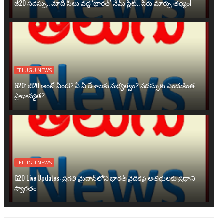
జీ20 సదస్సు.. మోదీ సీటు వద్ద ‘భారత్’ నేమ్ ప్లేట్‌.. పేరు మార్పు తథ్యం!
TELUGU NEWS
G20: జీ20 అంటే ఏంటి? ఏ ఏ దేశాలకు సభ్యత్వం? సదస్సుకు ఎందుకింత
ప్రాధాన్యత?
TELUGU NEWS
G20 Live Updates: ప్రగతి మైదాన్‌లోని భారత్ వైదికపై అతిథులకు ప్రధాని
స్వాగతం