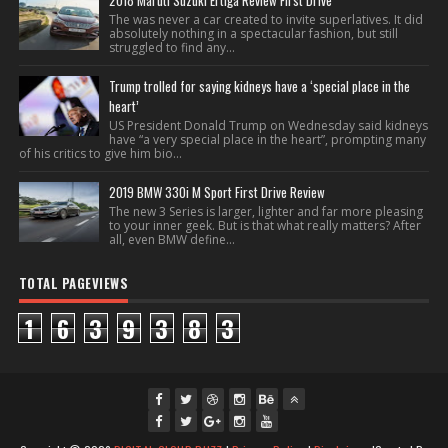
2018 Maruti Suzuki Ertiga Review First Drive
The was never a car created to invite superlatives. It did
absolutely nothing in a spectacular fashion, but still
struggled to find any...
Trump trolled for saying kidneys have a ‘special place in the
heart’
US President Donald Trump on Wednesday said kidneys
have “a very special place in the heart”, prompting many
of his critics to give him bio...
2019 BMW 330i M Sport First Drive Review
The new 3 Series is larger, lighter and far more pleasing
to your inner geek. But is that what really matters? After
all, even BMW define...
TOTAL PAGEVIEWS
1
6
3
9
3
8
3
fac
twi
gpl
ins
you