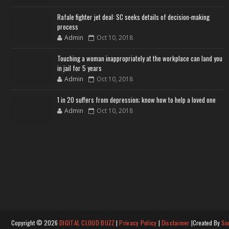
Rafale fighter jet deal: SC seeks details of decision-making
process
Admin
Oct 10, 2018
Touching a woman inappropriately at the workplace can land you
in jail for 5 years
Admin
Oct 10, 2018
1 in 20 suffers from depression; know how to help a loved one
Admin
Oct 10, 2018
Copyright ©
2026
DIGITAL CLOUD BUZZ
|
Privacy Policy
|
Disclaimer
|Created By
So