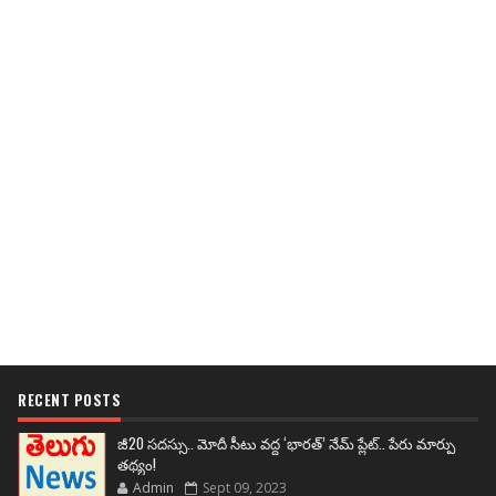
RECENT POSTS
జీ20 సదస్సు.. మోదీ సీటు వద్ద ‘భారత్’ నేమ్ ప్లేట్‌.. పేరు మార్పు
తథ్యం!
Admin
Sept 09, 2023