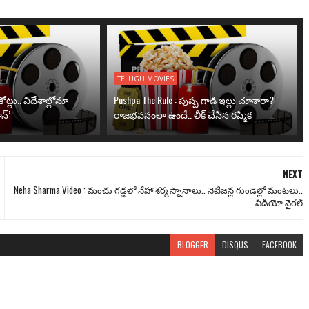
TELUGU MOVIES
ోట్లు.. విదేశాల్లోనూ
Pushpa The Rule : పుష్ప గాడి ఇల్లు చూశారా?
న్’
రాజభవనంలా ఉందే.. లీక్ చేసిన రష్మిక
NEXT
Neha Sharma Video : మంచు గడ్డలో నేహా శర్మ స్నానాలు.. నెటిజన్ల గుండెల్లో మంటలు..
వీడియో వైరల్
BLOGGER
DISQUS
FACEBOOK