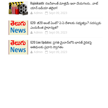
Rajinikanth: రజనీకాంత్ మాత్రమే ఇలా చేయగలరు.. వాట్
యాన్ ఐడియా తలైవా!
Admin
Sept 09, 2023
G20: జీ20 అంటే ఏంటి? ఏ ఏ దేశాలకు సభ్యత్వం? సదస్సుకు
ఎందుకింత ప్రాధాన్యత?
Admin
Sept 09, 2023
G20 Live Updates: ప్రగతి మైదాన్‌లోని భారత్ వైదికపై
అతిథులకు ప్రధాని స్వాగతం
Admin
Sept 09, 2023