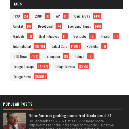
TAGS
1930
(5)
2018
(1)
AP
(1)
Cars & UV's
(49)
Cricket
(6)
Devotional
(4)
Economic Times
(46)
Gadgets
(1)
Govt Initiatives
(1)
Govt Jobs
(3)
Health
(1)
International
(10716)
Latest Cars
(1896)
Patriotic
(1)
TTD News
(138)
Telangana
(8)
Telugu
(6)
Telugu Gossips
(4237)
Telugu Movies
(8655)
Telugu News
(15006)
POPULAR POSTS
Native American gambling pioneer Fred Dakota dies at 84
By September 18, 2021 at 11:02PM Read More
https://timesofindia.indiatimes.com/world/us/native-