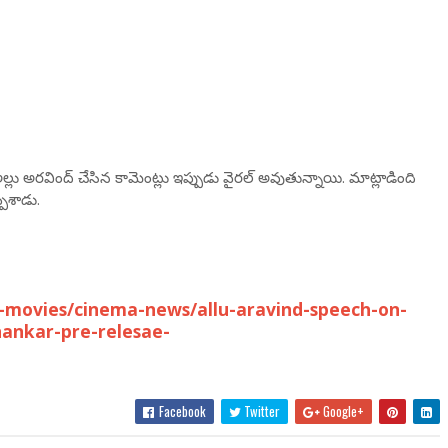
్లు అరవింద్ చేసిన కామెంట్లు ఇప్పుడు వైరల్ అవుతున్నాయి. మాట్లాడింది
పేశాడు.
-movies/cinema-news/allu-aravind-speech-on-
hankar-pre-relesae-
Facebook
Twitter
Google+