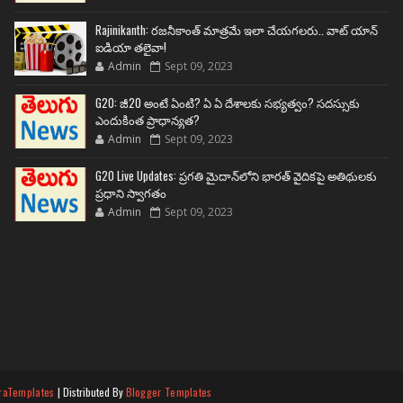
Rajinikanth: రజనీకాంత్ మాత్రమే ఇలా చేయగలరు.. వాట్ యాన్
ఐడియా తలైవా!
Admin
Sept 09, 2023
G20: జీ20 అంటే ఏంటి? ఏ ఏ దేశాలకు సభ్యత్వం? సదస్సుకు
ఎందుకింత ప్రాధాన్యత?
Admin
Sept 09, 2023
G20 Live Updates: ప్రగతి మైదాన్‌లోని భారత్ వైదికపై అతిథులకు
ప్రధాని స్వాగతం
Admin
Sept 09, 2023
raTemplates
| Distributed By
Blogger Templates