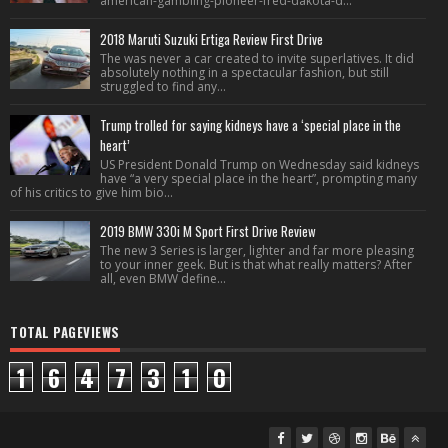
american-gambling-pioneer-fred-dakota-d...
2018 Maruti Suzuki Ertiga Review First Drive
The was never a car created to invite superlatives. It did
absolutely nothing in a spectacular fashion, but still
struggled to find any...
Trump trolled for saying kidneys have a ‘special place in the
heart’
US President Donald Trump on Wednesday said kidneys
have “a very special place in the heart”, prompting many
of his critics to give him bio...
2019 BMW 330i M Sport First Drive Review
The new 3 Series is larger, lighter and far more pleasing
to your inner geek. But is that what really matters? After
all, even BMW define...
TOTAL PAGEVIEWS
1
6
4
7
3
1
0