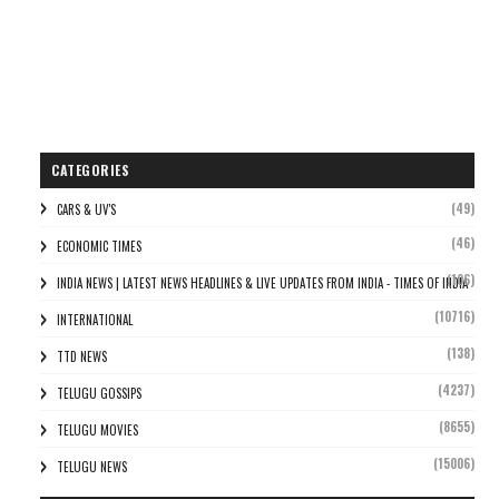
CATEGORIES
(49)
CARS & UV'S
(46)
ECONOMIC TIMES
(106)
INDIA NEWS | LATEST NEWS HEADLINES & LIVE UPDATES FROM INDIA - TIMES OF INDIA
(10716)
INTERNATIONAL
(138)
TTD NEWS
(4237)
TELUGU GOSSIPS
(8655)
TELUGU MOVIES
(15006)
TELUGU NEWS