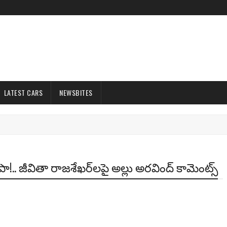
LATEST CARS
NEWSBITES
ంపా!.. జీవితా రాజశేఖర్‌లపై అల్లు అరవింద్ కామెంట్స్