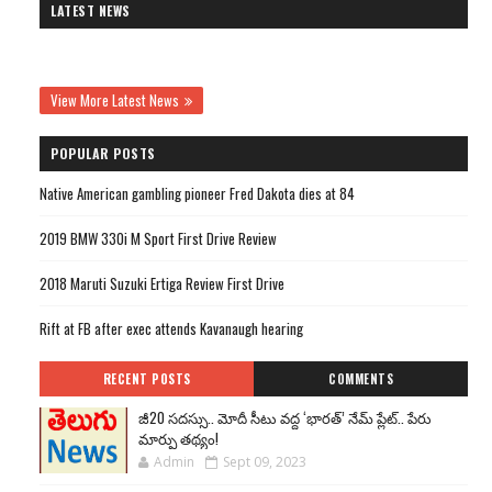
LATEST NEWS
View More Latest News
POPULAR POSTS
Native American gambling pioneer Fred Dakota dies at 84
2019 BMW 330i M Sport First Drive Review
2018 Maruti Suzuki Ertiga Review First Drive
Rift at FB after exec attends Kavanaugh hearing
RECENT POSTS
COMMENTS
జీ20 సదస్సు.. మోదీ సీటు వద్ద ‘భారత్’ నేమ్ ప్లేట్‌.. పేరు
మార్పు తథ్యం!
Admin
Sept 09, 2023