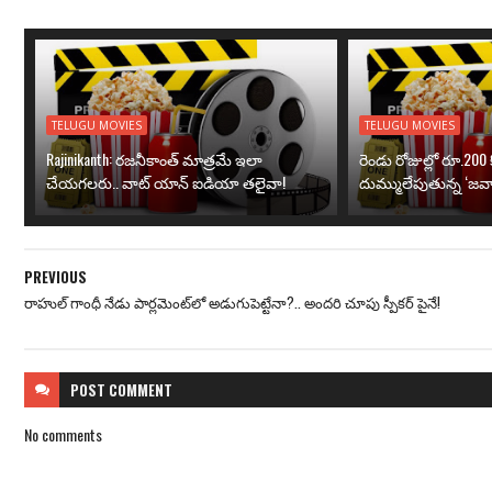
TELUGU MOVIES
TELUGU MOVIES
Rajinikanth: రజనీకాంత్ మాత్రమే ఇలా
రెండు రోజుల్లో రూ.200 క
చేయగలరు.. వాట్ యాన్ ఐడియా తలైవా!
దుమ్ములేపుతున్న ‘జవా
PREVIOUS
రాహుల్‌ గాంధీ నేడు పార్లమెంట్‌లో అడుగుపెట్టేనా?.. అందరి చూపు స్పీకర్‌ పైనే!
POST
COMMENT
No comments