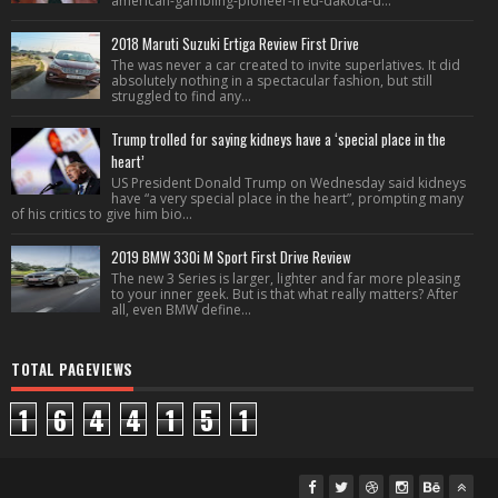
american-gambling-pioneer-fred-dakota-d...
2018 Maruti Suzuki Ertiga Review First Drive
The was never a car created to invite superlatives. It did
absolutely nothing in a spectacular fashion, but still
struggled to find any...
Trump trolled for saying kidneys have a ‘special place in the
heart’
US President Donald Trump on Wednesday said kidneys
have “a very special place in the heart”, prompting many
of his critics to give him bio...
2019 BMW 330i M Sport First Drive Review
The new 3 Series is larger, lighter and far more pleasing
to your inner geek. But is that what really matters? After
all, even BMW define...
TOTAL PAGEVIEWS
1
6
4
4
1
5
1