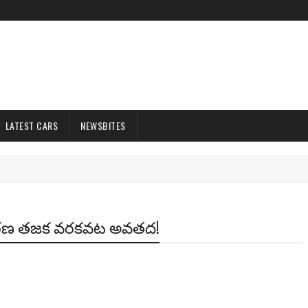
LATEST CARS
NEWSBITES
వరణ తజక వరకవట అవతద!