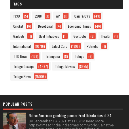
TAGS
1930
(5)
2018
(1)
AP
(1)
Cars & UV's
(49)
Cricket
(6)
Devotional
(4)
Economic Times
(46)
Gadgets
(1)
Govt Initiatives
(1)
Govt Jobs
(3)
Health
(1)
International
(10716)
Latest Cars
(1896)
Patriotic
(1)
TTD News
(138)
Telangana
(8)
Telugu
(6)
Telugu Gossips
(4237)
Telugu Movies
(8655)
Telugu News
(15006)
POPULAR POSTS
Native American gambling pioneer Fred Dakota dies at 84
By September 18, 2021 at 11:02PM Read More
https://timesofindia.indiatimes.com/world/us/native-