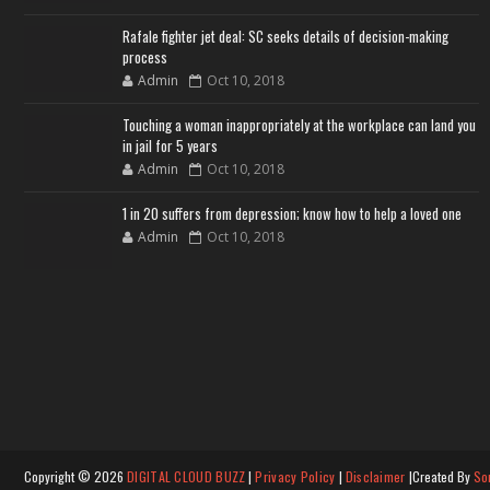
Rafale fighter jet deal: SC seeks details of decision-making
process
Admin
Oct 10, 2018
Touching a woman inappropriately at the workplace can land you
in jail for 5 years
Admin
Oct 10, 2018
1 in 20 suffers from depression; know how to help a loved one
Admin
Oct 10, 2018
Copyright ©
2026
DIGITAL CLOUD BUZZ
|
Privacy Policy
|
Disclaimer
|Created By
So