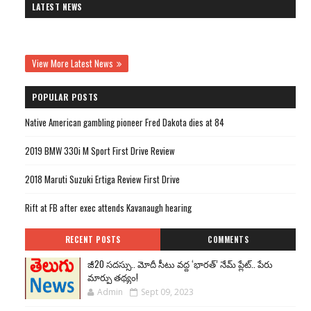
LATEST NEWS
View More Latest News
POPULAR POSTS
Native American gambling pioneer Fred Dakota dies at 84
2019 BMW 330i M Sport First Drive Review
2018 Maruti Suzuki Ertiga Review First Drive
Rift at FB after exec attends Kavanaugh hearing
RECENT POSTS
COMMENTS
జీ20 సదస్సు.. మోదీ సీటు వద్ద ‘భారత్’ నేమ్ ప్లేట్‌.. పేరు
మార్పు తథ్యం!
Admin
Sept 09, 2023