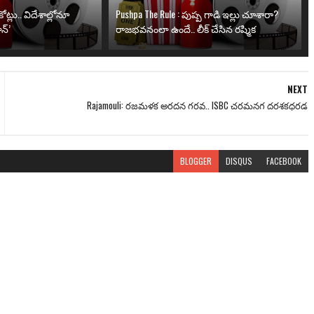
ోట్లు.. విదేశాల్లోనూ
Pushpa The Rule : పుష్ప గాడి ఇల్లు చూశారా?
న్’
రాజభవనంలా ఉందే.. లీక్ చేసిన రష్మిక
NEXT
Rajamouli: రజమళక అరదన గరవ.. ISBC చరమనగ దరశకధరడ
BLOGGER
DISQUS
FACEBOOK