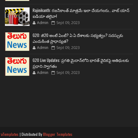
Rajinikanth: రజనీకాంత్ మాత్రమే ఇలా చేయగలరు.. వాట్ యాన్
ఐడియా తలైవా!
Admin
Sept 09, 2023
G20: జీ20 అంటే ఏంటి? ఏ ఏ దేశాలకు సభ్యత్వం? సదస్సుకు
ఎందుకింత ప్రాధాన్యత?
Admin
Sept 09, 2023
G20 Live Updates: ప్రగతి మైదాన్‌లోని భారత్ వైదికపై అతిథులకు
ప్రధాని స్వాగతం
Admin
Sept 09, 2023
raTemplates
| Distributed By
Blogger Templates