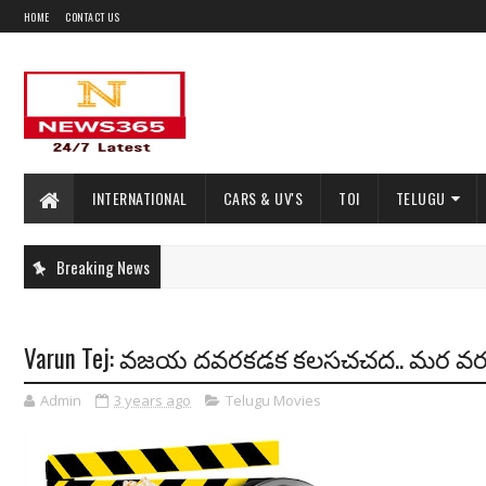
HOME
CONTACT US
INTERNATIONAL
CARS & UV'S
TOI
TELUGU
Breaking News
Varun Tej: వజయ దవరకడక కలసచచద.. మర 
Admin
3 years ago
Telugu Movies