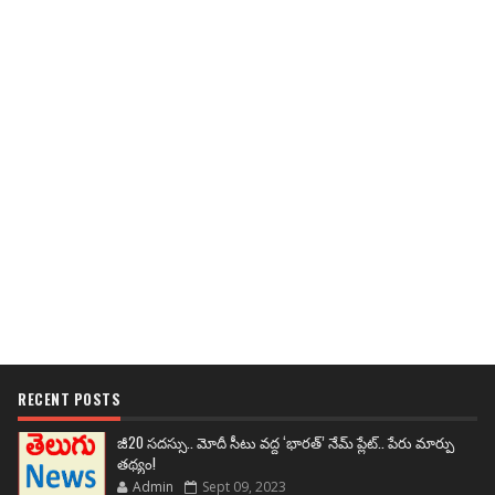
RECENT POSTS
జీ20 సదస్సు.. మోదీ సీటు వద్ద ‘భారత్’ నేమ్ ప్లేట్‌.. పేరు మార్పు
తథ్యం!
Admin
Sept 09, 2023