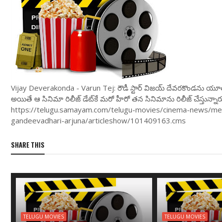
Vijay Deverakonda - Varun Tej: రౌడీ స్టార్ విజ‌య్ దేవ‌ర‌కొండ‌ను యూత్‌కు 
అయితే ఆ సినిమా రిలీజ్ డేట్‌కే మ‌రో హీరో త‌న సినిమాను రిలీజ్ చేస్తు
https://telugu.samayam.com/telugu-movies/cinema-news/mega
gandeevadhari-arjuna/articleshow/101409163.cms
SHARE THIS
TELUGU MOVIES
TELUGU MOVIES