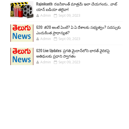
Rajinikanth: రజనీకాంత్ మాత్రమే ఇలా చేయగలరు.. వాట్
యాన్ ఐడియా తలైవా!
Admin
Sept 09, 2023
G20: జీ20 అంటే ఏంటి? ఏ ఏ దేశాలకు సభ్యత్వం? సదస్సుకు
ఎందుకింత ప్రాధాన్యత?
Admin
Sept 09, 2023
G20 Live Updates: ప్రగతి మైదాన్‌లోని భారత్ వైదికపై
అతిథులకు ప్రధాని స్వాగతం
Admin
Sept 09, 2023