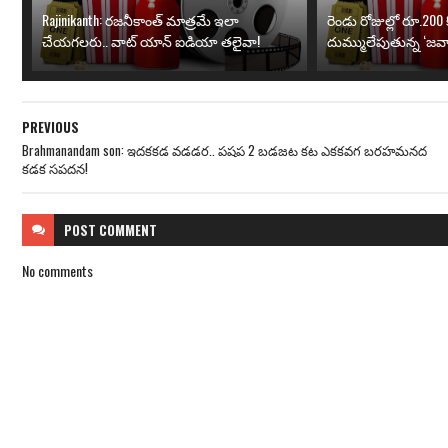
Rajinikanth: రజనీకాంత్ మాత్రమే ఇలా
రెండు రోజుల్లో రూ.200 క
చేయగలరు.. వాట్ యాన్ ఐడియా తలైవా!
దుమ్ములేపుతున్న ‘జవా
PREVIOUS
Brahmanandam son: ఇదకకడ వడడర.. పషప 2 బడజట కట ఎకకవగ బరహమనద
కడక సపదన!
POST
COMMENT
No comments