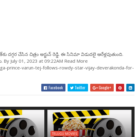
ద‌గ్గ‌ర చేసిన చిత్రం అర్జున్ రెడ్డి. ఈ సినిమా విడుద‌లై ఆరేళ్ల‌వుతుంది.
న్నారు. By July 01, 2023 at 09:22AM Read More
-prince-varun-tej-follows-rowdy-star-vijay-deverakonda-for-
Facebook
Twitter
Google+
TELUGU MOVIES