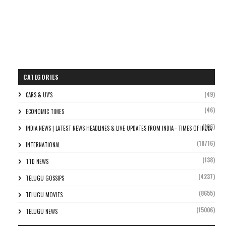
CATEGORIES
(49)
CARS & UV'S
(46)
ECONOMIC TIMES
(106)
INDIA NEWS | LATEST NEWS HEADLINES & LIVE UPDATES FROM INDIA - TIMES OF INDIA
(10716)
INTERNATIONAL
(138)
TTD NEWS
(4237)
TELUGU GOSSIPS
(8655)
TELUGU MOVIES
(15006)
TELUGU NEWS