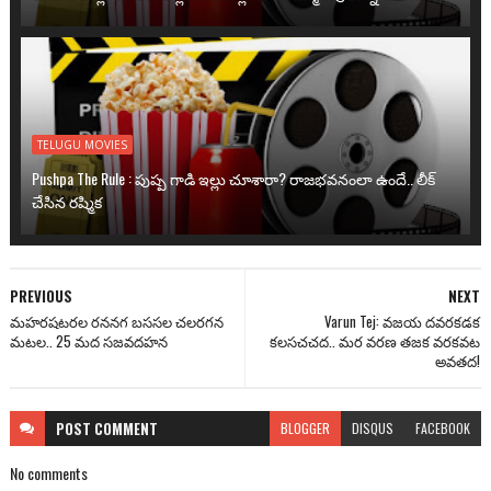
TELUGU MOVIES
Pushpa The Rule : పుష్ప గాడి ఇల్లు చూశారా? రాజభవనంలా ఉందే.. లీక్
చేసిన రష్మిక
PREVIOUS
NEXT
మహరషటరల రననగ బససల చలరగన
Varun Tej: వజయ దవరకడక
మటల.. 25 మద సజవదహన
కలసచచద.. మర వరణ తజక వరకవట
అవతద!
POST
COMMENT
BLOGGER
DISQUS
FACEBOOK
No comments