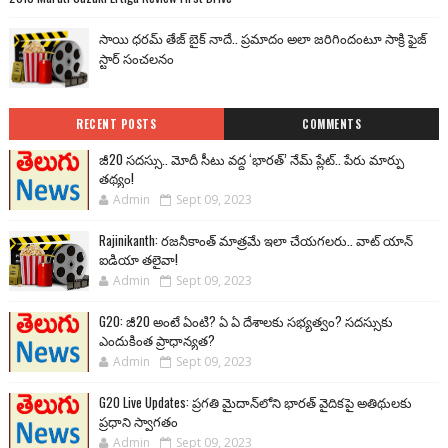
సాయి ధరమ్ తేజ్ బైక్ నాదే.. ప్రమాదం అలా జరిగిందంటూ సాక్రి ఫైజ్
స్టార్ సంచలనం
RECENT POSTS
COMMENTS
జీ20 సదస్సు.. మోదీ సీటు వద్ద ‘భారత్’ నేమ్ ప్లేట్‌.. పేరు మార్పు
తథ్యం!
Admin
Sept 09, 2023
Rajinikanth: రజనీకాంత్ మాత్రమే ఇలా చేయగలరు.. వాట్ యాన్
ఐడియా తలైవా!
Admin
Sept 09, 2023
G20: జీ20 అంటే ఏంటి? ఏ ఏ దేశాలకు సభ్యత్వం? సదస్సుకు
ఎందుకింత ప్రాధాన్యత?
Admin
Sept 09, 2023
G20 Live Updates: ప్రగతి మైదాన్‌లోని భారత్ వైదికపై అతిథులకు
ప్రధాని స్వాగతం
Admin
Sept 09, 2023