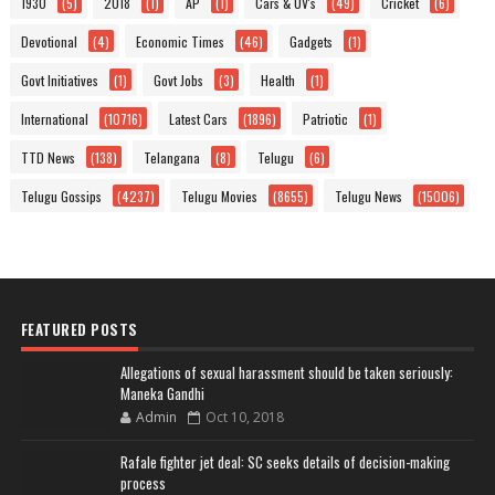
1930
(5)
2018
(1)
AP
(1)
Cars & UV's
(49)
Cricket
(6)
Devotional
(4)
Economic Times
(46)
Gadgets
(1)
Govt Initiatives
(1)
Govt Jobs
(3)
Health
(1)
International
(10716)
Latest Cars
(1896)
Patriotic
(1)
TTD News
(138)
Telangana
(8)
Telugu
(6)
Telugu Gossips
(4237)
Telugu Movies
(8655)
Telugu News
(15006)
FEATURED POSTS
Allegations of sexual harassment should be taken seriously:
Maneka Gandhi
Admin
Oct 10, 2018
Rafale fighter jet deal: SC seeks details of decision-making
process