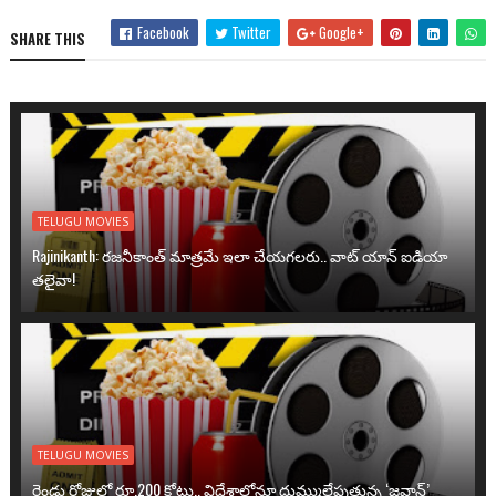
Facebook
Twitter
Google+
SHARE THIS
TELUGU MOVIES
Rajinikanth: రజనీకాంత్ మాత్రమే ఇలా చేయగలరు.. వాట్ యాన్ ఐడియా
తలైవా!
TELUGU MOVIES
రెండు రోజుల్లో రూ.200 కోట్లు.. విదేశాల్లోనూ దుమ్ములేపుతున్న ‘జవాన్’