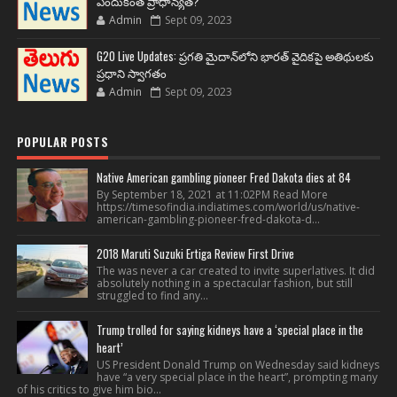
ఎందుకింత ప్రాధాన్యత?
Admin
Sept 09, 2023
G20 Live Updates: ప్రగతి మైదాన్‌లోని భారత్ వైదికపై అతిథులకు
ప్రధాని స్వాగతం
Admin
Sept 09, 2023
POPULAR POSTS
Native American gambling pioneer Fred Dakota dies at 84
By September 18, 2021 at 11:02PM Read More
https://timesofindia.indiatimes.com/world/us/native-
american-gambling-pioneer-fred-dakota-d...
2018 Maruti Suzuki Ertiga Review First Drive
The was never a car created to invite superlatives. It did
absolutely nothing in a spectacular fashion, but still
struggled to find any...
Trump trolled for saying kidneys have a ‘special place in the
heart’
US President Donald Trump on Wednesday said kidneys
have “a very special place in the heart”, prompting many
of his critics to give him bio...