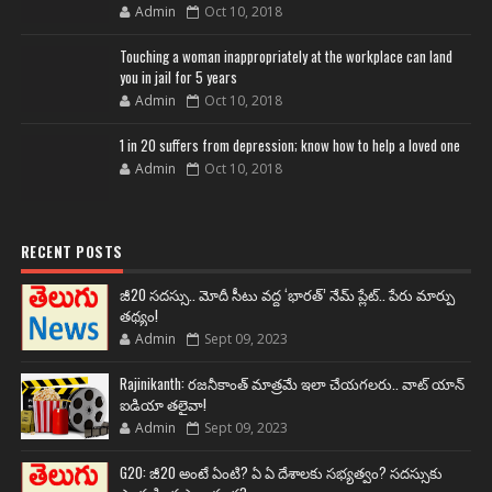
Admin
Oct 10, 2018
Touching a woman inappropriately at the workplace can land
you in jail for 5 years
Admin
Oct 10, 2018
1 in 20 suffers from depression; know how to help a loved one
Admin
Oct 10, 2018
RECENT POSTS
జీ20 సదస్సు.. మోదీ సీటు వద్ద ‘భారత్’ నేమ్ ప్లేట్‌.. పేరు మార్పు
తథ్యం!
Admin
Sept 09, 2023
Rajinikanth: రజనీకాంత్ మాత్రమే ఇలా చేయగలరు.. వాట్ యాన్
ఐడియా తలైవా!
Admin
Sept 09, 2023
G20: జీ20 అంటే ఏంటి? ఏ ఏ దేశాలకు సభ్యత్వం? సదస్సుకు