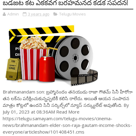
బడజట కట ఎకకవగ బరహమనద కడక సపదన!
Admin
3 years ago
Telugu Movies
Brahmanandam son: బ్ర‌హ్మానందం త‌న‌యుడు రాజా గౌత‌మ్ సినీ హీరోగా
త‌న ల‌క్‌ను పరీక్షించుకున్న‌ప్ప‌టికీ క‌లిసి రాలేదు. అయితే ఆయ‌న సంపాద‌న
మాత్రం కోట్ల‌లో ఉంద‌ని సినీ స‌ర్కిల్స్‌లో న్యూస్ స‌ర్క్యులేట్ అవుతోంది. By
July 01, 2023 at 08:36AM Read More
https://telugu.samayam.com/telugu-movies/cinema-
news/brahmanandam-elder-son-raja-gautam-income-shocks-
everyone/articleshow/101408451.cms