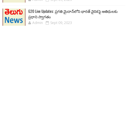
G20 Live Updates: ప్రగతి మైదాన్‌లోని భారత్ వైదికపై అతిథులకు
ప్రధాని స్వాగతం
Admin
Sept 09, 2023