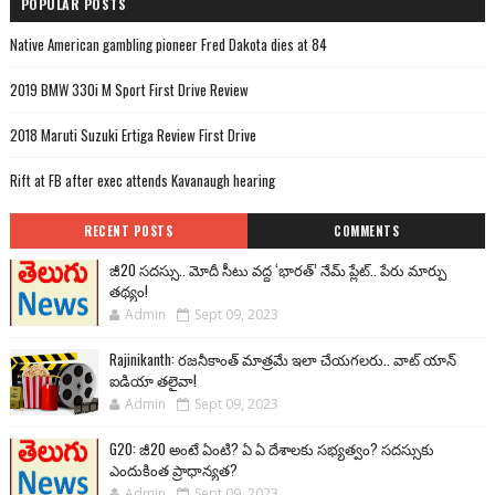
POPULAR POSTS
Native American gambling pioneer Fred Dakota dies at 84
2019 BMW 330i M Sport First Drive Review
2018 Maruti Suzuki Ertiga Review First Drive
Rift at FB after exec attends Kavanaugh hearing
RECENT POSTS
COMMENTS
జీ20 సదస్సు.. మోదీ సీటు వద్ద ‘భారత్’ నేమ్ ప్లేట్‌.. పేరు మార్పు
తథ్యం!
Admin
Sept 09, 2023
Rajinikanth: రజనీకాంత్ మాత్రమే ఇలా చేయగలరు.. వాట్ యాన్
ఐడియా తలైవా!
Admin
Sept 09, 2023
G20: జీ20 అంటే ఏంటి? ఏ ఏ దేశాలకు సభ్యత్వం? సదస్సుకు
ఎందుకింత ప్రాధాన్యత?
Admin
Sept 09, 2023