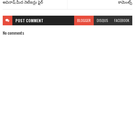
అవినాష్ మీద నెటిజన్లు ఫైర్
కామెంట్స్
POST
COMMENT
BLOGGER
DISQUS
FACEBOOK
No comments