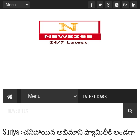
LATEST CARS
NEWSBITES
Suriya : చనిపోయిన అభిమాని ఫ్యామిలీకి అండగా