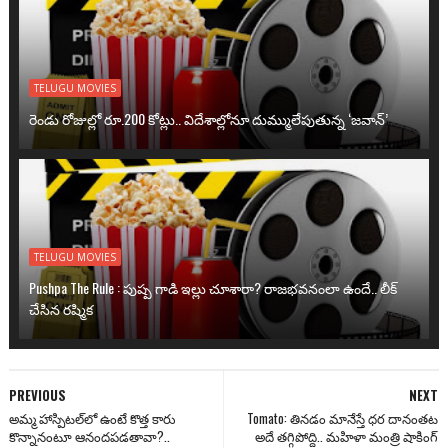
TELUGU MOVIES
రెండు రోజుల్లో రూ.200 కోట్లు.. విదేశాల్లోనూ దుమ్ములేపుతున్న ‘జవాన్’
TELUGU MOVIES
Pushpa The Rule : పుష్ప గాడి ఇల్లు చూశారా? రాజభవనంలా ఉందే.. లీక్
చేసిన రష్మిక
PREVIOUS
NEXT
అమ్మ హాస్పిటల్‌లో ఉంటే కొత్త కారు
Tomato: తినడం మానేస్తే ధర దానంతట
కొన్నానంటూ ఆనందపడతావా?..
అదే తగ్గిపోద్ది.. మహిళా మంత్రి షాకింగ్