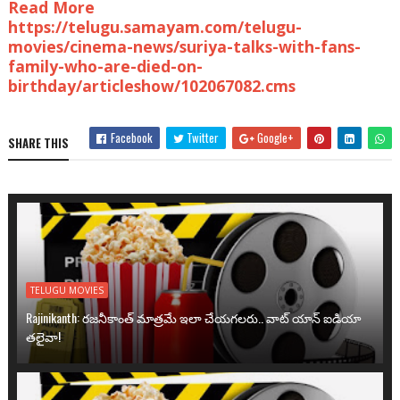
Read More
https://telugu.samayam.com/telugu-
movies/cinema-news/suriya-talks-with-fans-
family-who-are-died-on-
birthday/articleshow/102067082.cms
Facebook
Twitter
Google+
SHARE THIS
TELUGU MOVIES
Rajinikanth: రజనీకాంత్ మాత్రమే ఇలా చేయగలరు.. వాట్ యాన్ ఐడియా
తలైవా!