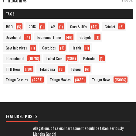
(15006)
TELUGU NEWS
TAGS
1930
(5)
2018
(1)
AP
(1)
Cars & UV's
(49)
Cricket
(6)
Devotional
(4)
Economic Times
(46)
Gadgets
(1)
Govt Initiatives
(1)
Govt Jobs
(3)
Health
(1)
International
(10716)
Latest Cars
(1896)
Patriotic
(1)
TTD News
(138)
Telangana
(8)
Telugu
(6)
Telugu Gossips
(4237)
Telugu Movies
(8655)
Telugu News
(15006)
FEATURED POSTS
Allegations of sexual harassment should be taken seriously:
Maneka Gandhi