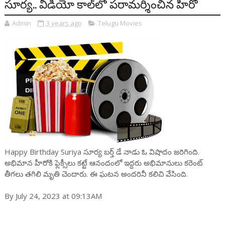
సూర్య.. వీడియో కాల్‌లో పరామర్శించిన హీరో
Admin
3 years ago
Telugu Movies
Happy Birthday Suriya సూర్య బర్త్ డే నాడు ఓ విషాదం జరిగింది.
అభిమాన హీరోకి ఫ్లెక్సీలు కట్టే ఆనందంలో ఇద్దరు అభిమానులు కరెంట్
తీగలు తగిలి మృతి చెందారు. ఈ ఘటన అందరినీ కలిచి వేసింది.
By July 24, 2023 at 09:13AM