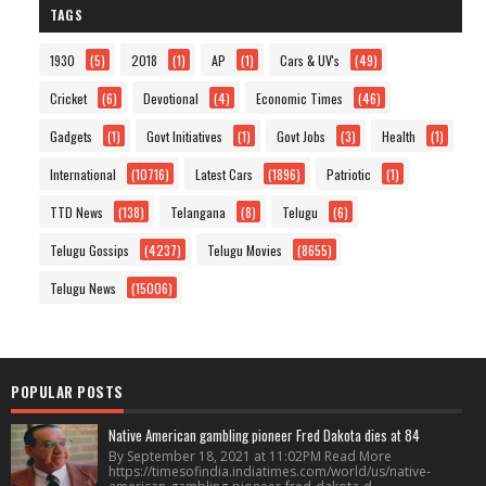
TAGS
1930
(5)
2018
(1)
AP
(1)
Cars & UV's
(49)
Cricket
(6)
Devotional
(4)
Economic Times
(46)
Gadgets
(1)
Govt Initiatives
(1)
Govt Jobs
(3)
Health
(1)
International
(10716)
Latest Cars
(1896)
Patriotic
(1)
TTD News
(138)
Telangana
(8)
Telugu
(6)
Telugu Gossips
(4237)
Telugu Movies
(8655)
Telugu News
(15006)
POPULAR POSTS
Native American gambling pioneer Fred Dakota dies at 84
By September 18, 2021 at 11:02PM Read More
https://timesofindia.indiatimes.com/world/us/native-