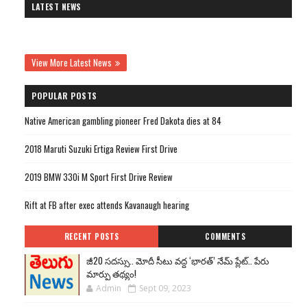
LATEST NEWS
View More Latest News
POPULAR POSTS
Native American gambling pioneer Fred Dakota dies at 84
2018 Maruti Suzuki Ertiga Review First Drive
2019 BMW 330i M Sport First Drive Review
Rift at FB after exec attends Kavanaugh hearing
RECENT POSTS
COMMENTS
జీ20 సదస్సు.. మోదీ సీటు వద్ద ‘భారత్’ నేమ్ ప్లేట్‌.. పేరు
మార్పు తథ్యం!
Admin
Sept 09, 2023