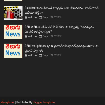
Rajinikanth: రజనీకాంత్ మాత్రమే ఇలా చేయగలరు.. వాట్ యాన్
ఐడియా తలైవా!
Admin
Sept 09, 2023
G20: జీ20 అంటే ఏంటి? ఏ ఏ దేశాలకు సభ్యత్వం? సదస్సుకు
ఎందుకింత ప్రాధాన్యత?
Admin
Sept 09, 2023
G20 Live Updates: ప్రగతి మైదాన్‌లోని భారత్ వైదికపై అతిథులకు
ప్రధాని స్వాగతం
Admin
Sept 09, 2023
raTemplates
| Distributed By
Blogger Templates