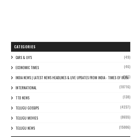
CATEGORIES
(49)
CARS & UV'S
(46)
ECONOMIC TIMES
(106)
INDIA NEWS | LATEST NEWS HEADLINES & LIVE UPDATES FROM INDIA - TIMES OF INDIA
(10716)
INTERNATIONAL
(138)
TTD NEWS
(4237)
TELUGU GOSSIPS
(8655)
TELUGU MOVIES
(15006)
TELUGU NEWS