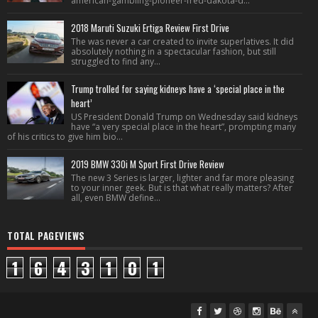
american-gambling-pioneer-fred-dakota-d...
2018 Maruti Suzuki Ertiga Review First Drive
The was never a car created to invite superlatives. It did
absolutely nothing in a spectacular fashion, but still
struggled to find any...
Trump trolled for saying kidneys have a ‘special place in the
heart’
US President Donald Trump on Wednesday said kidneys
have “a very special place in the heart”, prompting many
of his critics to give him bio...
2019 BMW 330i M Sport First Drive Review
The new 3 Series is larger, lighter and far more pleasing
to your inner geek. But is that what really matters? After
all, even BMW define...
TOTAL PAGEVIEWS
1
6
4
3
1
0
1