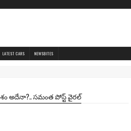
LATEST CARS
NEWSBITES
దేశం అదేనా?.. సమంత పోస్ట్ వైరల్