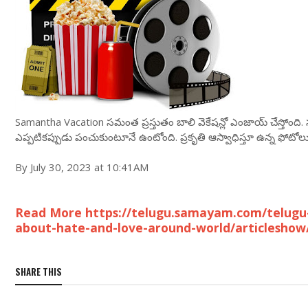
Samantha Vacation సమంత ప్రస్తుతం బాలి వెకేషన్లో ఎంజాయ్ చేస్
ఎప్పటికప్పుడు పంచుకుంటూనే ఉంటోంది. ప్రకృతి ఆస్వాధిస్తూ ఉన్న ఫోటో
By July 30, 2023 at 10:41AM
Read More https://telugu.samayam.com/telug
about-hate-and-love-around-world/articleshow
SHARE THIS