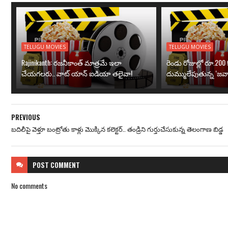
TELUGU MOVIES
TELUGU MOVIES
Rajinikanth: రజనీకాంత్ మాత్రమే ఇలా
రెండు రోజుల్లో రూ.200 క
చేయగలరు.. వాట్ యాన్ ఐడియా తలైవా!
దుమ్ములేపుతున్న ‘జవా
PREVIOUS
బదిలీపై వెళ్తూ బంట్రోతు కాళ్లు మొక్కిన కలెక్టర్‌.. తండ్రిని గుర్తుచేసుకున్న తెలంగాణ బిడ్డ
POST
COMMENT
No comments