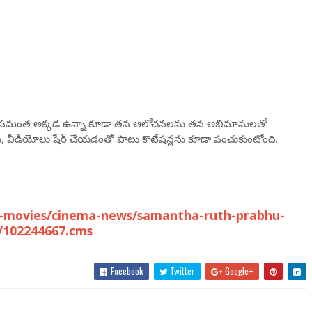
తోంది. సమంత అక్కడ ఉన్నా కూడా తన ఆలోచనలను తన అభిమానులతో
లు, వీడియోలు షేర్ చేయడంతో పాటు కొటేషన్లను కూడా పంచుకుంటోంది.
u-movies/cinema-news/samantha-ruth-prabhu-
/102244667.cms
Facebook
Twitter
Google+