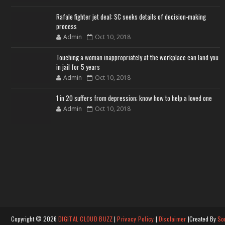
Rafale fighter jet deal: SC seeks details of decision-making
process
Admin
Oct 10, 2018
Touching a woman inappropriately at the workplace can land you
in jail for 5 years
Admin
Oct 10, 2018
1 in 20 suffers from depression; know how to help a loved one
Admin
Oct 10, 2018
Copyright ©
2026
DIGITAL CLOUD BUZZ
|
Privacy Policy
|
Disclaimer
|Created By
So