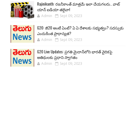
Rajinikanth: రజనీకాంత్ మాత్రమే ఇలా చేయగలరు.. వాట్
యాన్ ఐడియా తలైవా!
Admin
Sept 09, 2023
G20: జీ20 అంటే ఏంటి? ఏ ఏ దేశాలకు సభ్యత్వం? సదస్సుకు
ఎందుకింత ప్రాధాన్యత?
Admin
Sept 09, 2023
G20 Live Updates: ప్రగతి మైదాన్‌లోని భారత్ వైదికపై
అతిథులకు ప్రధాని స్వాగతం
Admin
Sept 09, 2023