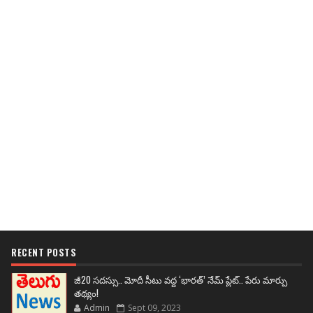
RECENT POSTS
జీ20 సదస్సు.. మోదీ సీటు వద్ద ‘భారత్’ నేమ్ ప్లేట్‌.. పేరు మార్పు
తథ్యం!
Admin
Sept 09, 2023