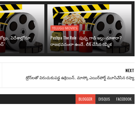
TELUGU MOVIES
ోట్లు.. విదేశాల్లోనూ
Pushpa The Rule : పుష్ప గాడి ఇల్లు చూశారా?
న్’
రాజభవనంలా ఉందే.. లీక్ చేసిన రష్మిక
NEXT
డ్రోన్‌లతో విరుచుకుపడ్డ ఉక్రెయిన్.. మాస్కో ఎయిర్‌పోర్ట్ మూసివేసిన రష్యా
BLOGGER
DISQUS
FACEBOOK