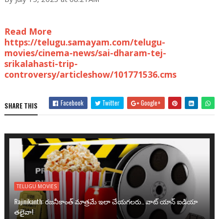
Read More
https://telugu.samayam.com/telugu-
movies/cinema-news/sai-dharam-tej-
srikalahasti-trip-
controversy/articleshow/101771536.cms
Facebook
Twitter
Google+
SHARE THIS
TELUGU MOVIES
Rajinikanth: రజనీకాంత్ మాత్రమే ఇలా చేయగలరు.. వాట్ యాన్ ఐడియా
తలైవా!