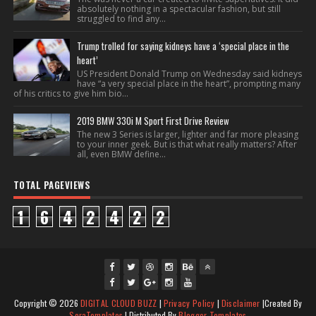
absolutely nothing in a spectacular fashion, but still
struggled to find any...
Trump trolled for saying kidneys have a ‘special place in the
heart’
US President Donald Trump on Wednesday said kidneys
have “a very special place in the heart”, prompting many
of his critics to give him bio...
2019 BMW 330i M Sport First Drive Review
The new 3 Series is larger, lighter and far more pleasing
to your inner geek. But is that what really matters? After
all, even BMW define...
TOTAL PAGEVIEWS
1
6
4
2
4
2
2
fac
twi
gpl
ins
you
Copyright ©
2026
DIGITAL CLOUD BUZZ
|
Privacy Policy
|
Disclaimer
|Created By
ebo
tte
us
J
tag
tub
SoraTemplates
| Distributed By
Blogger Templates