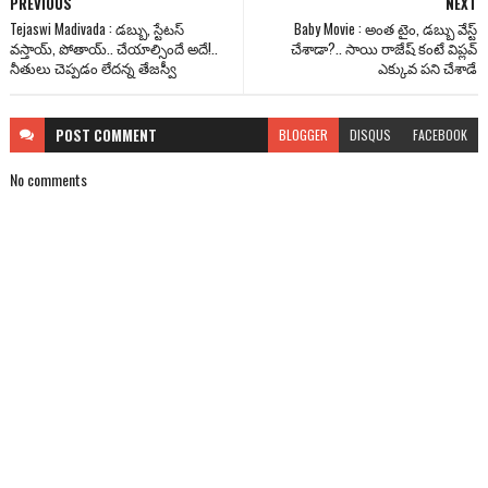
PREVIOUS
NEXT
Tejaswi Madivada : డబ్బు, స్టేటస్
Baby Movie : అంత టైం, డబ్బు వేస్ట్
వస్తాయ్, పోతాయ్.. చేయాల్సిందే అదే!..
చేశాడా?.. సాయి రాజేష్ కంటే విప్లవ్
నీతులు చెప్పడం లేదన్న తేజస్వీ
ఎక్కువ పని చేశాడే
POST
COMMENT
BLOGGER
DISQUS
FACEBOOK
No comments