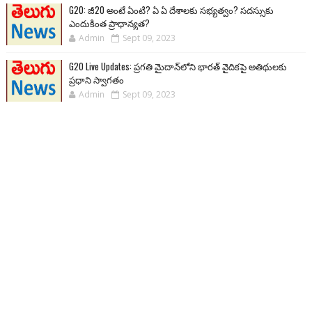
G20: జీ20 అంటే ఏంటి? ఏ ఏ దేశాలకు సభ్యత్వం? సదస్సుకు
ఎందుకింత ప్రాధాన్యత?
Admin
Sept 09, 2023
G20 Live Updates: ప్రగతి మైదాన్‌లోని భారత్ వైదికపై అతిథులకు
ప్రధాని స్వాగతం
Admin
Sept 09, 2023