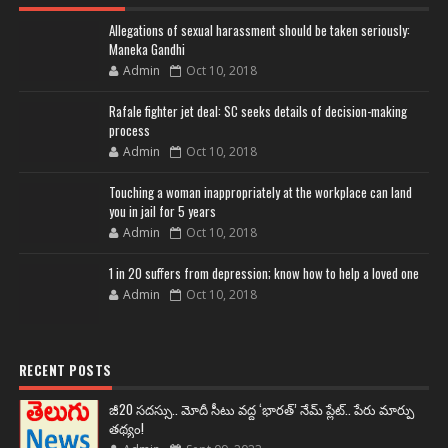
Allegations of sexual harassment should be taken seriously:
Maneka Gandhi
Admin
Oct 10, 2018
Rafale fighter jet deal: SC seeks details of decision-making
process
Admin
Oct 10, 2018
Touching a woman inappropriately at the workplace can land
you in jail for 5 years
Admin
Oct 10, 2018
1 in 20 suffers from depression; know how to help a loved one
Admin
Oct 10, 2018
RECENT POSTS
జీ20 సదస్సు.. మోదీ సీటు వద్ద ‘భారత్’ నేమ్ ప్లేట్‌.. పేరు మార్పు
తథ్యం!