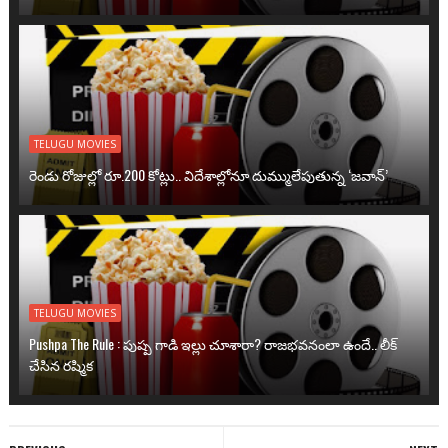
TELUGU MOVIES
రెండు రోజుల్లో రూ.200 కోట్లు.. విదేశాల్లోనూ దుమ్ములేపుతున్న ‘జవాన్’
TELUGU MOVIES
Pushpa The Rule : పుష్ప గాడి ఇల్లు చూశారా? రాజభవనంలా ఉందే.. లీక్
చేసిన రష్మిక