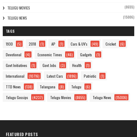
(8655)
TELUGU MOVIES
(15006)
TELUGU NEWS
TAGS
1930
(5)
2018
(1)
AP
(1)
Cars & UV's
(49)
Cricket
(6)
Devotional
(4)
Economic Times
(46)
Gadgets
(1)
Govt Initiatives
(1)
Govt Jobs
(3)
Health
(1)
International
(10716)
Latest Cars
(1896)
Patriotic
(1)
TTD News
(138)
Telangana
(8)
Telugu
(6)
Telugu Gossips
(4237)
Telugu Movies
(8655)
Telugu News
(15006)
FEATURED POSTS