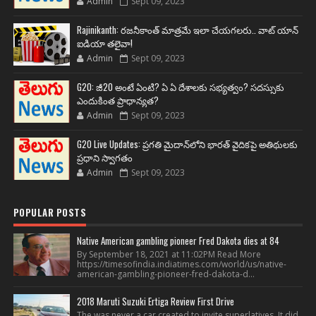
Admin
Sept 09, 2023
Rajinikanth: రజనీకాంత్ మాత్రమే ఇలా చేయగలరు.. వాట్ యాన్
ఐడియా తలైవా!
Admin
Sept 09, 2023
G20: జీ20 అంటే ఏంటి? ఏ ఏ దేశాలకు సభ్యత్వం? సదస్సుకు
ఎందుకింత ప్రాధాన్యత?
Admin
Sept 09, 2023
G20 Live Updates: ప్రగతి మైదాన్‌లోని భారత్ వైదికపై అతిథులకు
ప్రధాని స్వాగతం
Admin
Sept 09, 2023
POPULAR POSTS
Native American gambling pioneer Fred Dakota dies at 84
By September 18, 2021 at 11:02PM Read More
https://timesofindia.indiatimes.com/world/us/native-
american-gambling-pioneer-fred-dakota-d...
2018 Maruti Suzuki Ertiga Review First Drive
The was never a car created to invite superlatives. It did